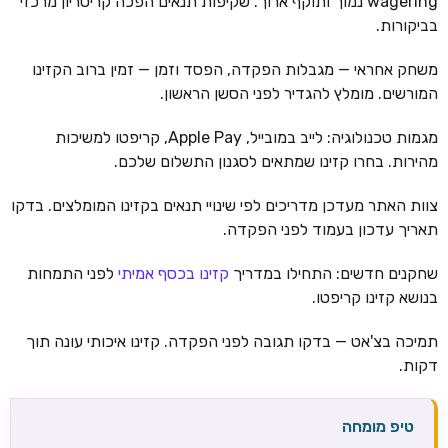
wagering נמוך ותוקף ארוך. שקיפות תנאים הפכה קריטריון מרכזי
בביקורות.
משחק אחראי — מגבלות הפקדה, הפסד וזמן — זמין ברוב הקזינו
המורשים. מומלץ להגדיר לפני הסשן הראשון.
מגמות טכנולוגיה: לייב במובייל, Apple Pay, קריפטו למשיכות
מהירות. בחרו קזינו שמתאים לסגנון התשלום שלכם.
צוות האתר מעדכן מדריכים לפי שינויי תנאים בקזינו המומלצים. בדקו
תאריך עדכון בעמוד לפני הפקדה.
שחקנים חדשים: התחילו במדריך
קזינו בכסף אמיתי
לפני התמחות
בנושא קזינו קריפטו.
תמיכה בצ'אט — בדקו תגובה לפני הפקדה. קזינו איכותי עונה תוך
דקות.
טיפ מומחה