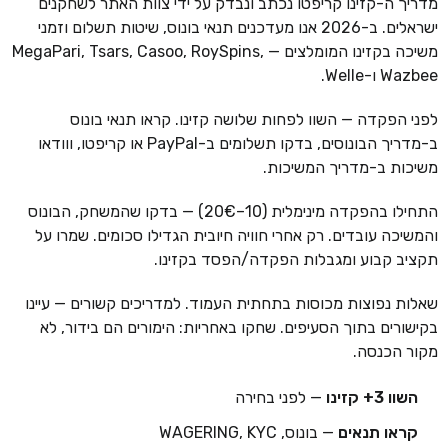
מדריך ה-קזינו קריפטו נכתב ונבדק על ידי צוות האתר לשחקנים
ישראלים. ב-2026 אנו מעדכנים תנאי בונוס, שיטות תשלום וזמני
משיכה בקזינו המומלצים — MegaPari, Tsars, Casoo, RoySpins,
Wazbee ו-Welle.
לפני הפקדה — השוו לפחות שלושה קזינו. קראו תנאי בונוס
ב-מדריך הבונוסים, בדקו תשלומים ב-PayPal או קריפטו, ווודאו
משיכות ב-מדריך המשיכות.
התחילו בהפקדה מינימלית (10–20€) — בדקו שהמשחק, הבונוס
והמשיכה עובדים. רק אחרי חוויה חיובית הגדילו סכומים. שמרו על
תקציב קבוע ומגבלות הפקדה/הפסד בקזינו.
שאלות נפוצות מכוסות בתחתית העמוד. למדריכים קשורים — עיינו
בקישורים בתוך הסעיפים. שחקו באחריות: הימורים הם בידור, לא
מקור הכנסה.
השוו 3+ קזינו
— לפני בחירה
קראו תנאים
— בונוס, WAGERING, KYC