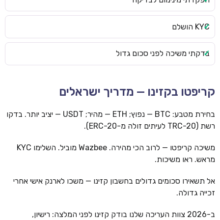
KYC הושלם
בדקתי משיכה לפני סכום גדול
קריפטו בקזינו — מדריך ישראלים
בחירת מטבע: BTC — נפוץ; ETH — מהיר; USDT — יציב יותר. בדקו
רשת (TRC-20 לעיתים זולה מ-ERC-20).
משיכה קריפטו — לרוב הכי מהירה. Wazbee מוביל. השלימו KYC
מראש. ראו משיכות.
אל תשאירו סכומים גדולים בחשבון קזינו — משכו לארנק אישי אחרי
זכייה גדולה.
ב-2026 צוות העריכה שלנו בודק קזינו לפני המלצה: רישיון,