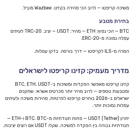
משיכה קריפטו — לרוב הכי מהירה בקזינו. Wazbee מוביל.
בחירת מטבע
BTC — הכי נפוץ; ETH — מהיר; USDT — יציב. TRC-20 לעיתים
עמלה נמוכה מ-ERC-20.
המרה מ-ILS לקריפטו — דרך בורסה. בדקו עמלות.
מדריך מעמיק: קזינו קריפטו לישראלים
קזינו קריפטו מאפשר הפקדות ומשיכות ב-BTC, ETH, USDT
ומטבעות נוספים — לרוב מהיר יותר מכרטיס אשראי. שחקנים
ישראלים ב-2026 בוחרים קריפטו לפרטיות, מהירות משיכה ולעיתים
עמלות נמוכות יותר.
יתרון USDT (Tether) — פחות תנודתיות מ-BTC. BTC ו-ETH —
תנודתיות גבוהה בין הפקדה למשיכה. שקלו USDT אם רוצים יציבות.