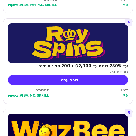
98
VISA, PAYPAL, SKRILL, ביטקוין
4
עד 250% בונוס עד €2,000 + 200 ספינים חינם
בונוס 250%
שחק עכשיו
דירוג
תשלומים
96
VISA, MC, SKRILL, ביטקוין
5