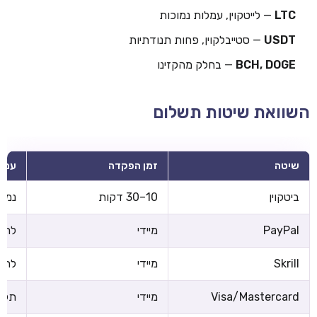
LTC
— לייטקוין, עמלות נמוכות
USDT
— סטייבלקוין, פחות תנודתיות
BCH, DOGE
— בחלק מהקזינו
השוואת שיטות תשלום
שיטה
זמן הפקדה
עמל
ביטקוין
10–30 דקות
נמוכ
PayPal
מיידי
לרוב
Skrill
מיידי
לרוב
Visa/Mastercard
מיידי
תלוי