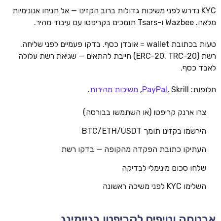
KYC נדרש לפני משיכות גדולות ברוב הקזינו — אל תניחו אנונימיות
מלאה. Wazbee ו-Tsars תומכים בקריפטו עם עיבוד מהיר.
טעות בכתובת wallet = אובדן כסף. בדקו פעמיים לפני שליחה.
רשת (ERC-20, TRC-20) חייבת להתאים — שגיאת רשת עלולה
לאבד כסף.
חלופות:
, Skrill,
PayPal
משיכות מהירות
.
צרו ארנק קריפטו (או השתמשו בבורסה)
הירשמו בקזינו תומך BTC/ETH/USDT
העתיקו כתובת הפקדה מהקופה — בדקו רשת
שלחו סכום מינימלי לבדיקה
השלימו KYC לפני משיכה ראשונה
אבטחה וטיפים לקריפטו בגיימינג