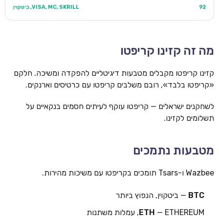
92
VISA, MC, SKRILL, ביטקוין
מה זה קזינו קריפטו
קזינו קריפטו מקבלים מטבעות דיגיטליים להפקדה ומשיכה. חלקם
«קריפטו בלבד», רובם משלבים קריפטו עם כרטיסים וארנקים.
לשחקנים ישראלים — קריפטו עוקף לעיתים חסמים בנקאיים על
תשלומים לקזינו.
מטבעות נתמכים
Wazbee ו-Tsars תומכים בקריפטו עם משיכות מהירות.
BTC
— ביטקוין, הנפוץ ביותר
— ETHEREUM, עמלות משתנות
ETH