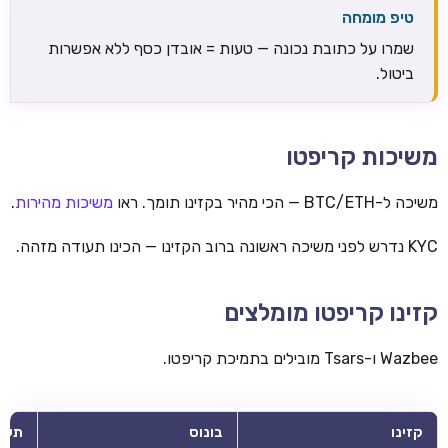
טיפ מומחה
שמרו על כתובת נכונה — טעות = אובדן כסף ללא אפשרות
ביטול.
משיכות קריפטו
משיכה ל-BTC/ETH — הכי מהיר בקזינו תומך. ראו
משיכות מהירות
.
KYC נדרש לפני משיכה ראשונה ברוב הקזינו — הכינו תעודה מזהה.
קזינו קריפטו מומלצים
Wazbee ו-Tsars מובילים בתמיכת קריפטו.
קזינו
בונוס
תשל