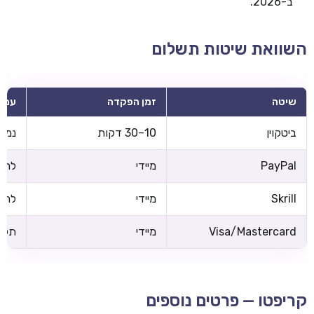
ב-2026.
השוואת שיטות תשלום
שיטה
זמן הפקדה
עמל
ביטקוין
10–30 דקות
נמוכ
PayPal
מיידי
לרוב
Skrill
מיידי
לרוב
Visa/Mastercard
מיידי
תלוי
קריפטו — פרטים נוספים