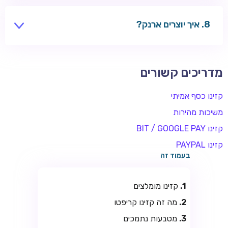
שחקנים משתמשים בקזינו בינלאומיים — בדקו חוקים
מקומיים.
איך יוצרים ארנק?
אפליקציות כמו Exodus, או בורסה כמו Binance.
מדריכים קשורים
קזינו כסף אמיתי
משיכות מהירות
קזינו BIT / GOOGLE PAY
קזינו PAYPAL
בעמוד זה
קזינו מומלצים
מה זה קזינו קריפטו
מטבעות נתמכים