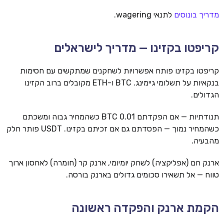
מדריך בונוסים
לתנאי wagering.
קריפטו בקזינו — מדריך לישראלים
קריפטו בקזינו פותח אפשרויות לשחקנים שמתקשים עם חסימות
בנקאיות על תשלומי גיימינג. BTC ו-ETH מקובלים ברוב הקזינו
הגדולים.
תנודתיות — אם הפקדתם 0.01 BTC כשהמחיר גבוה ומשכתם
כשהמחיר נמוך — הפסדתם גם אם זכיתם בקזינו. USDT פותר חלק
מהבעיה.
ארנק חם (אפליקציה) לשחק יומיומי, ארנק קר (חומרה) לאחסון ארוך
טווח — אל תשאירו סכומים גדולים בארנק בורסה.
הקמת ארנק והפקדה ראשונה