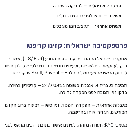
הפקדה מינימלית
— לבדיקה ראשונה
משיכה
— וודאו לפני סכומים גדולים
משחק אחראי
— תקציב וזמן מוגבלים
פרספקטיבה ישראלית: קזינו קריפטו
שחקנים מישראל מתמודדים עם המרת מטבע (ILS/EUR), אישורי
בנק לעסקאות בינלאומיות, ולעיתים חסימת כרטיס לגיימינג. לכן חשוב
לבדוק מראש אמצעי תשלום חלופי — Skrill, PayPal או קריפטו.
תמיכה בעברית או אנגלית פשוטה בצ'אט 24/7 — קריטריון בחירה.
בדקו זמן תגובה לפני הפקדה גדולה.
מגבלות אחראיות — הפקדה, הפסד, זמן סשן — זמינות ברוב הקזינו
המורשים. הגדירו אותן בהרשמה.
מסמכי KYC: תעודה מזהה, לעיתים אישור כתובת. הכינו מראש לפני