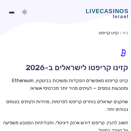
בית
קזינו קריפטו
משחקים אונליין
משחקים חינמיים
סלוטים אונליין
קזינו קריפטו לישראלים ב-2026
מדריכי קזינו
קזינו קריפטו מאפשרים הפקדות ומשיכות בביטקוין, Ethereum
מונדיאל 2026 הימורים
ומטבעות נוספים — לעיתים מהיר יותר מכרטיסי אשראי.
בלאקג'ק אונליין
שחקנים ישראלים בוחרים קריפטו לפרטיות, מהירות ולעיתים בונוסים
גבוהים יותר.
בקרה אונליין
וידאו פוקר
חשוב להבין: קריפטו דורש ארנק דיגיטלי, ותנודתיות המטבע משפיעה
על הערך בפועל.
בונוסים בקזינו אונליין