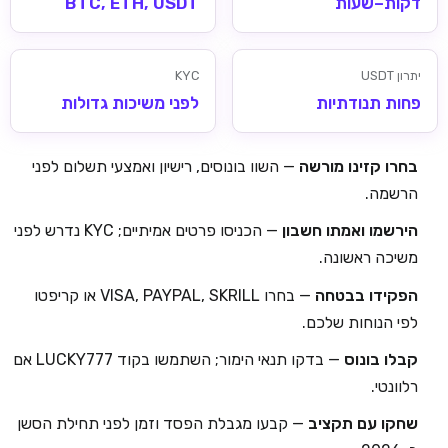
דקות–שעות
BTC, ETH, USDT
יתרון USDT
KYC
פחות תנודתיות
לפני משיכות גדולות
בחרו קזינו מורשה
— השוו בונוסים, רישיון ואמצעי תשלום לפני
הרשמה.
הירשמו ואמתו חשבון
— הכניסו פרטים אמיתיים; KYC נדרש לפני
משיכה ראשונה.
הפקידו בבטחה
— בחרו VISA, PAYPAL, SKRILL או קריפטו
לפי הנוחות שלכם.
קבלו בונוס
— בדקו תנאי הימור; השתמשו בקוד LUCKY777 אם
רלוונטי.
שחקו עם תקציב
— קבעו מגבלת הפסד וזמן לפני תחילת הסשן