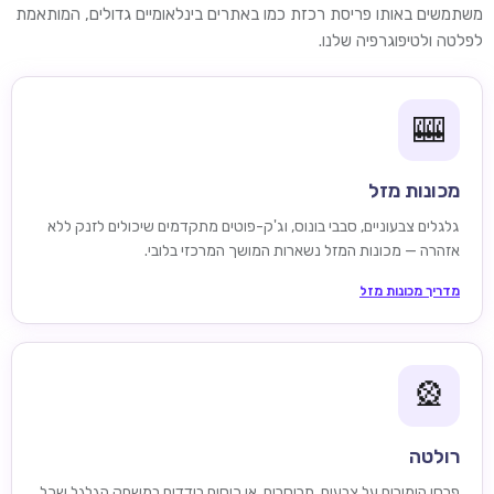
משתמשים באותו פריסת רכזת כמו באתרים בינלאומיים גדולים, המותאמת
לפלטה ולטיפוגרפיה שלנו.
🎰
מכונות מזל
גלגלים צבעוניים, סבבי בונוס, וג'ק-פוטים מתקדמים שיכולים לזנק ללא
אזהרה — מכונות המזל נשארות המושך המרכזי בלובי.
מדריך מכונות מזל
🎡
רולטה
פרסו הימורים על צבעים, תריסרים, או כיסים בודדים במשחק הגלגל שכל