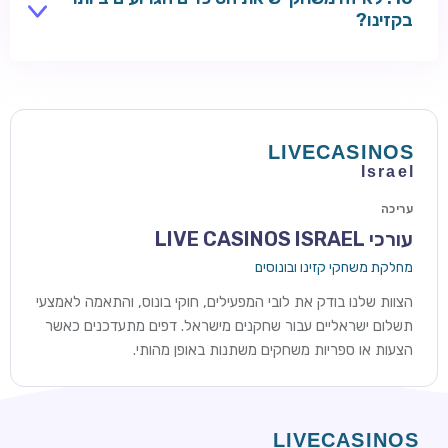
מסננות את היסודות האלה.
בקזינו?
מרדף אחר ג'ק-פוט ענק במכונת מזל או הימור סיכוי ארוך
טווח עדיין נושא סיכויים אמיתיים תלולים גם כאשר RTP
הבסיסי נראה ידידותי. השוו טבלאות תשלומים שפורסמו:
פרסים עליונים עסיסיים יותר בדרך כלל אומרים סיכויים
קלושים יותר להנחית אותם בפועל.
עריכה
עורכי LIVE CASINOS ISRAEL
מחלקת משחקי קזינו ובונוסים
הצוות שלנו בודק את לובי המפעילים, חוקי בונוס, והתאמה לאמצעי
תשלום ישראליים עבור שחקנים מישראל. דפים מתעדכנים כאשר
הצעות או ספריות משחקים משתנות באופן מהותי.
ROYSPINS
חבילת קבלת פנים: עד 250% בונוס עד €2,000 + 200 ספינים
חינם על ההפקדות הראשונות