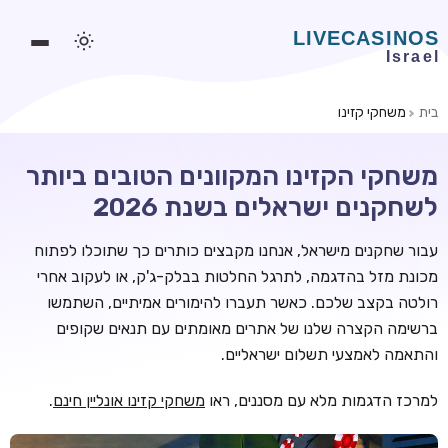
בית
משחקי קזינו
משחקים אונליין
משחקי הקזינו המקוונים הטובים ביותר
משחקים חינמיים
לשחקנים ישראלים בשנת 2026
סלוטים אונליין
עבור שחקנים מישראל, אנחנו מקבצים כותרים כך שתוכלו לפתוח
מדריכי קזינו
מכונת מזל בהדגמה, לתרגל החלטות בבלק-ג'ק, או לעקוב אחרי
מונדיאל 2026 הימורים
רולטה בקצב שלכם. כאשר תעברו להימורים אמיתיים, השתמשו
ברשימה הקצרה שלנו של אתרים מאומתים עם תנאים שקופים
בלאקג'ק אונליין
והתאמה לאמצעי תשלום ישראליים.
בקרה אונליין
למרכז הדגמות מלא עם מסננים, ראו
משחקי קזינו אונליין חינם
.
וידאו פוקר
בונוסים בקזינו אונליין