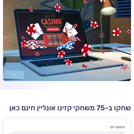
קזינו קריפטו
קזינו PayPal
טורנירי קזינו
הימורי ספורט
אודות
צור קשר
בלוג וחדשות
ביקורות
חדשות
שחקו ב-75 משחקי קזינו אונליין חינם כאן
טיפים
מדריכים
חיפוש לפי