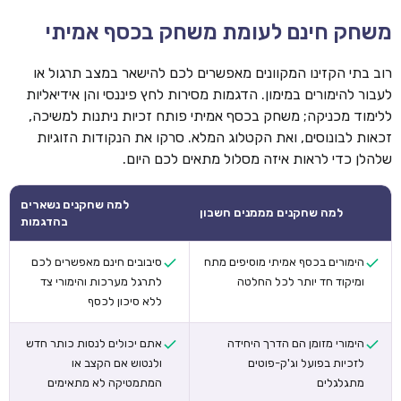
משחק חינם לעומת משחק בכסף אמיתי
רוב בתי הקזינו המקוונים מאפשרים לכם להישאר במצב תרגול או
לעבור להימורים במימון. הדגמות מסירות לחץ פיננסי והן אידיאליות
ללימוד מכניקה; משחק בכסף אמיתי פותח זכיות ניתנות למשיכה,
זכאות לבונוסים, ואת הקטלוג המלא. סרקו את הנקודות הזוגיות
שלהלן כדי לראות איזה מסלול מתאים לכם היום.
למה שחקנים נשארים
למה שחקנים מממנים חשבון
בהדגמות
הימורים בכסף אמיתי מוסיפים מתח
סיבובים חינם מאפשרים לכם
ומיקוד חד יותר לכל החלטה
לתרגל מערכות והימורי צד
ללא סיכון לכסף
הימורי מזומן הם הדרך היחידה
אתם יכולים לנסות כותר חדש
לזכיות בפועל וג'ק-פוטים
ולנטוש אם הקצב או
מתגלגלים
המתמטיקה לא מתאימים