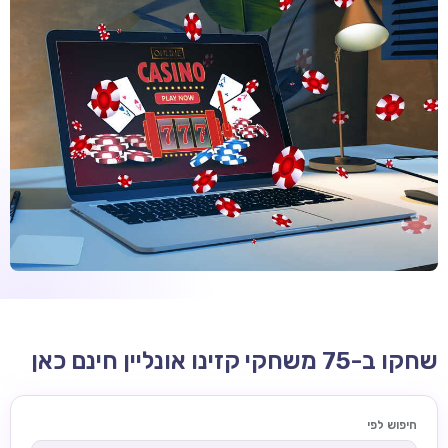
קזינו קריפטו
קזינו PayPal
טורנירי קזינו
הימורי ספורט
אודות
צור קשר
בלוג וחדשות
ביקורות
חדשות
שחקו ב-75 משחקי קזינו אונליין חינם כאן
טיפים
מדריכים
חיפוש לפי