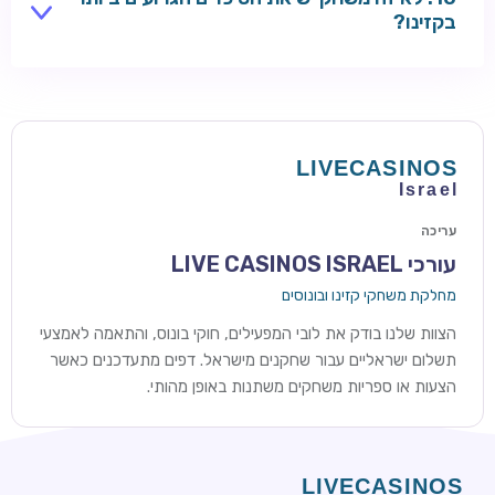
מסננות את היסודות האלה.
בקזינו?
מרדף אחר ג'ק-פוט ענק במכונת מזל או הימור סיכוי ארוך
טווח עדיין נושא סיכויים אמיתיים תלולים גם כאשר RTP
הבסיסי נראה ידידותי. השוו טבלאות תשלומים שפורסמו:
פרסים עליונים עסיסיים יותר בדרך כלל אומרים סיכויים
קלושים יותר להנחית אותם בפועל.
עריכה
עורכי LIVE CASINOS ISRAEL
מחלקת משחקי קזינו ובונוסים
הצוות שלנו בודק את לובי המפעילים, חוקי בונוס, והתאמה לאמצעי
תשלום ישראליים עבור שחקנים מישראל. דפים מתעדכנים כאשר
הצעות או ספריות משחקים משתנות באופן מהותי.
ROYSPINS
חבילת קבלת פנים: עד 250% בונוס עד €2,000 + 200 ספינים
חינם על ההפקדות הראשונות