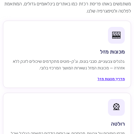
משתמשים באותו פריסת רכזת כמו באתרים בינלאומיים גדולים, המותאמת
לפלטה ולטיפוגרפיה שלנו.
🎰
מכונות מזל
גלגלים צבעוניים, סבבי בונוס, וג'ק-פוטים מתקדמים שיכולים לזנק ללא
אזהרה — מכונות המזל נשארות המושך המרכזי בלובי.
מדריך מכונות מזל
🎡
רולטה
פרסו הימורים על צבעים, תריסרים, או כיסים בודדים במשחק הגלגל שכל