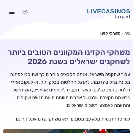
בית
משחקי קזינו
משחקים אונליין
משחקי הקזינו המקוונים הטובים ביותר
משחקים חינמיים
לשחקנים ישראלים בשנת 2026
סלוטים אונליין
עבור שחקנים מישראל, אנחנו מקבצים כותרים כך שתוכלו לפתוח
מדריכי קזינו
מכונת מזל בהדגמה, לתרגל החלטות בבלק-ג'ק, או לעקוב אחרי
מונדיאל 2026 הימורים
רולטה בקצב שלכם. כאשר תעברו להימורים אמיתיים, השתמשו
ברשימה הקצרה שלנו של אתרים מאומתים עם תנאים שקופים
בלאקג'ק אונליין
והתאמה לאמצעי תשלום ישראליים.
בקרה אונליין
למרכז הדגמות מלא עם מסננים, ראו
משחקי קזינו אונליין חינם
.
וידאו פוקר
בונוסים בקזינו אונליין