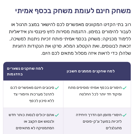
משחק חינם לעומת משחק בכסף אמיתי
רוב בתי הקזינו המקוונים מאפשרים לכם להישאר במצב תרגול או
לעבור להימורים במימון. הדגמות מסירות לחץ פיננסי והן אידיאליות
ללימוד מכניקה; משחק בכסף אמיתי פותח זכיות ניתנות למשיכה,
זכאות לבונוסים, ואת הקטלוג המלא. סרקו את הנקודות הזוגיות
שלהלן כדי לראות איזה מסלול מתאים לכם היום.
למה שחקנים נשארים
למה שחקנים מממנים חשבון
בהדגמות
הימורים בכסף אמיתי מוסיפים מתח
סיבובים חינם מאפשרים לכם
ומיקוד חד יותר לכל החלטה
לתרגל מערכות והימורי צד
ללא סיכון לכסף
הימורי מזומן הם הדרך היחידה
אתם יכולים לנסות כותר חדש
לזכיות בפועל וג'ק-פוטים
ולנטוש אם הקצב או
מתגלגלים
המתמטיקה לא מתאימים