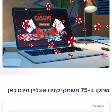
קזינו קריפטו
קזינו PayPal
טורנירי קזינו
הימורי ספורט
אודות
צור קשר
בלוג וחדשות
ביקורות
חדשות
שחקו ב-75 משחקי קזינו אונליין חינם כאן
טיפים
מדריכים
חיפוש לפי