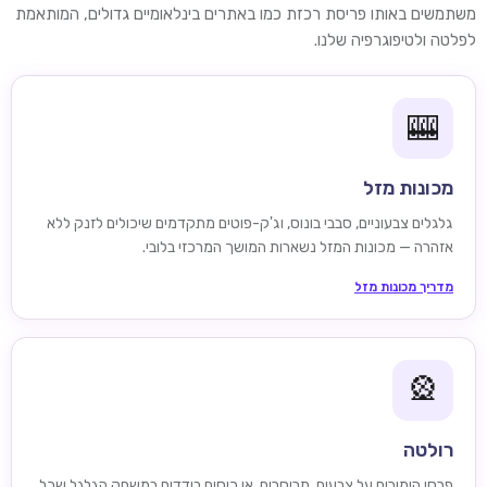
משתמשים באותו פריסת רכזת כמו באתרים בינלאומיים גדולים, המותאמת
לפלטה ולטיפוגרפיה שלנו.
🎰
מכונות מזל
גלגלים צבעוניים, סבבי בונוס, וג'ק-פוטים מתקדמים שיכולים לזנק ללא
אזהרה — מכונות המזל נשארות המושך המרכזי בלובי.
מדריך מכונות מזל
🎡
רולטה
פרסו הימורים על צבעים, תריסרים, או כיסים בודדים במשחק הגלגל שכל