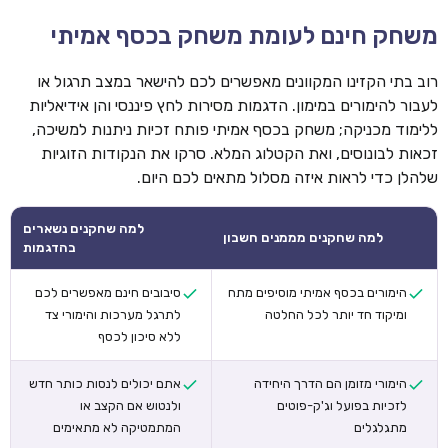
משחק חינם לעומת משחק בכסף אמיתי
רוב בתי הקזינו המקוונים מאפשרים לכם להישאר במצב תרגול או
לעבור להימורים במימון. הדגמות מסירות לחץ פיננסי והן אידיאליות
ללימוד מכניקה; משחק בכסף אמיתי פותח זכיות ניתנות למשיכה,
זכאות לבונוסים, ואת הקטלוג המלא. סרקו את הנקודות הזוגיות
שלהלן כדי לראות איזה מסלול מתאים לכם היום.
למה שחקנים נשארים
למה שחקנים מממנים חשבון
בהדגמות
הימורים בכסף אמיתי מוסיפים מתח
סיבובים חינם מאפשרים לכם
ומיקוד חד יותר לכל החלטה
לתרגל מערכות והימורי צד
ללא סיכון לכסף
הימורי מזומן הם הדרך היחידה
אתם יכולים לנסות כותר חדש
לזכיות בפועל וג'ק-פוטים
ולנטוש אם הקצב או
מתגלגלים
המתמטיקה לא מתאימים