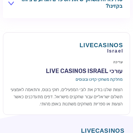
מסננות את היסודות האלה.
בקזינו?
מרדף אחר ג'ק-פוט ענק במכונת מזל או הימור סיכוי ארוך
טווח עדיין נושא סיכויים אמיתיים תלולים גם כאשר RTP
הבסיסי נראה ידידותי. השוו טבלאות תשלומים שפורסמו:
פרסים עליונים עסיסיים יותר בדרך כלל אומרים סיכויים
קלושים יותר להנחית אותם בפועל.
עריכה
עורכי LIVE CASINOS ISRAEL
מחלקת משחקי קזינו ובונוסים
הצוות שלנו בודק את לובי המפעילים, חוקי בונוס, והתאמה לאמצעי
תשלום ישראליים עבור שחקנים מישראל. דפים מתעדכנים כאשר
הצעות או ספריות משחקים משתנות באופן מהותי.
ROYSPINS
חבילת קבלת פנים: עד 250% בונוס עד €2,000 + 200 ספינים
חינם על ההפקדות הראשונות