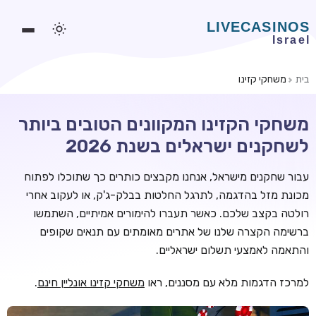
בית
משחקי קזינו
משחקים אונליין
משחקי הקזינו המקוונים הטובים ביותר
משחקים חינמיים
לשחקנים ישראלים בשנת 2026
סלוטים אונליין
עבור שחקנים מישראל, אנחנו מקבצים כותרים כך שתוכלו לפתוח
מדריכי קזינו
מכונת מזל בהדגמה, לתרגל החלטות בבלק-ג'ק, או לעקוב אחרי
מונדיאל 2026 הימורים
רולטה בקצב שלכם. כאשר תעברו להימורים אמיתיים, השתמשו
ברשימה הקצרה שלנו של אתרים מאומתים עם תנאים שקופים
בלאקג'ק אונליין
והתאמה לאמצעי תשלום ישראליים.
בקרה אונליין
למרכז הדגמות מלא עם מסננים, ראו
משחקי קזינו אונליין חינם
.
וידאו פוקר
בונוסים בקזינו אונליין