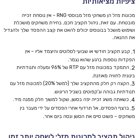
ציפיות מציאותיות
מכונות מזל הן משחקי מזל מבוססי RNG – אין נוסחת זכייה
מובטחת. עם זאת, ניהול תקציב חכם, בחירת משחקים מושכלת
ושימוש מושכל בבונוסים יכולים להאט את קצב ההפסד שלך ולהגדיל
את ההנאה.
קבע תקציב חודשי או שבועי לסלוטים והיצמד אליו – אין
הפקדות נוספות ברגע שהוא נגמר.
התמקד במכונות מזל עם RTP של 96% ומעלה ותנודתיות
בינונית לחוויה מאוזנת.
הקצה רק חלק מהתקציב שלך (למשל 20%) למכונות מזל עם
תנודתיות גבוהה וג'קפוטים בשביל הריגוש.
כשאתה משיג זכייה יפה בסשן, שקול למשוך חלק ממנה מיד.
ברצף הפסדים, אל תרדוף אחרי הפסדים על ידי מעבר בין
משחקים – פשוט סיים את הסשן ונסה ביום אחר.
ניהול תקציב למכונות מזל: לשחק יותר זמן