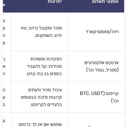
אמצעי תשלום
יתרונות
אלי
בנק
מוכר ומקובל נרחב; נוח
עשו
ויזה/מאסטרקארד
לרוב השחקנים.
הימ
עסק
הפקדות ומשיכות
נדר
ארנקים אלקטרוניים
מהירות; קל להעביר
את 
(סקריל, נטלר וכו')
כספים בין בתי קזינו.
האר
עיבוד מהיר ולעתים
סיכ
קריפטו (BTC, USDT
קרובות מזכה בבונוסים
עסק
וכו')
בלעדיים לקריפטו.
בדו
עיב
שימושי אם אין לך כרטיס;