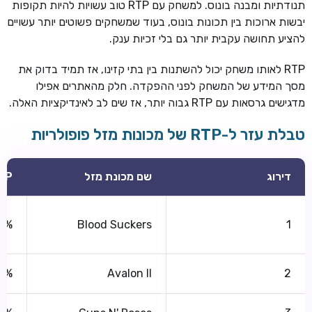
תנודתיות ומבנה בונוס. למשחק עם RTP טוב עשויות להיות תקופות
יבשות ארוכות בין תכונות בונוס, בעוד שמשחקים פשוטים יותר עשויים
להציע תחושה עקבית יותר גם בלי זכיות ענק.
RTP לאותו משחק יכול להשתנות בין בתי קזינו, אז תמיד בדוק את
מסך המידע של המשחק לפני ההפקדה. חלק מהאתרים אפילו
מדגישים גרסאות עם RTP גבוה יותר, אז שים לב לאינדיקציות האלה.
טבלת עזר ל-RTP של מכונות מזל פופולריות
דירוג
שם מכונת מזל
TP
0%
Blood Suckers
1
0%
Avalon II
2