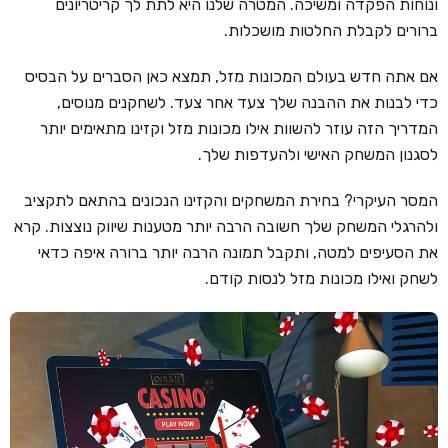
ונוחות הפקדה ומשיכה. המטרה שלנו היא לתת לך קריטריונים
ברורים לקבלת החלטות מושכלות.
קזינו קריפטו
קזינו PayPal
אם אתה חדש בעולם המכונות מזל, תמצא כאן הסברים על הבסיס
כדי לבנות את ההבנה שלך צעד אחר צעד. לשחקנים מנוסים,
טורנירי קזינו
המדריך הזה עוזר להשוות אילו מכונות מזל וקזינו מתאימים יותר
הימורי ספורט
לסגנון המשחק האישי ולהעדפות שלך.
אודות
המסר העיקרי? בחירת המשחקים והקזינו הנכונים בהתאם לתקציב
צור קשר
ולהרגלי המשחק שלך חשובה הרבה יותר מטענות שיווק נוצצות. קרא
את הסעיפים למטה, ותקבל תמונה הרבה יותר ברורה איפה כדאי
בלוג וחדשות
לשחק ואילו מכונות מזל לנסות קודם.
ביקורות
חדשות
טיפים
מדריכים