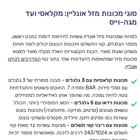
סוגי מכונות מזל אונליין: מקלאסי ועד
מגה-וייס
למרות שמכונות מזל אונליין עשויות להיראות דומות במבט ראשון,
מספר הגלגלים, קווי התשלום ותכונות הבונוס יכולים ליצור חוויות
משחק שונות מאוד. הבנת הקטגוריות האלה מקלה מאוד למצוא
מכונות מזל שמתאימות להעדפות שלך בתוך נוף
המדריכים לקזינו
אונליין
.
מכונות קלאסיות עם 3 גלגלים
– מבנה מסורתי של 3 גלגלים
עם סמלי פירות, BAR וספרה 7. החוקים פשוטים והתנודתיות
נוטה להיות נמוכה, מה שהופך אותן לאידיאליות למתחילים.
מכונות וידאו עם 5 גלגלים
– הסוג הפופולרי ביותר, הכולל
נושאים מגוונים (סרטים, מוזיקה, מיתולוגיה) ותכונות בונוס
עשירות כמו ספינים חינם, וויילדס, סקטרס ומשחקי בונוס.
מכונות עם ריבוי קווי תשלום
– מציעות עשרות עד מאות קווי
תשלום או 243/1024 דרכים לזכות, ומאפשרות מספר זכיות