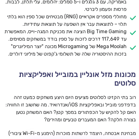
באמריקה, עם 3 גלגלים ו-5 סמלים: יהלומים, עלי תלתן, לבבות,
פרסות ופעמון ליברטי.
מחוללי מספרים אקראיים (RNG) מבטיחים שכל ספין הוא בלתי
תלוי – לתוצאות עבר אין השפעה על תוצאות עתידיות.
Big Time Gaming הציגה את מכניקת המגה-וייס, המאפשרת
עד 117,649 דרכים לזכות על ספין בודד במשחקים מסוימים.
Mega Moolah של Microgaming מכונה "יוצר המיליונרים"
בזכות ההיסטוריה שלה של תשלומי ג'קפוט של מיליוני דולרים.
TSARS
מכונות מזל אונליין במובייל ואפליקציות
חבילת קבלת פנים: בונוס 100% עד 300€ + 100 ספיני בונוס על
סלוטים
ההפקדה הראשונה
CASOO
רוב בתי הקזינו לסלוטים מציעים היום היצע משחקים כמעט זהה
בונוס מתגלגל עד 2,000 ₪ + 200 ספינים חינם לשחקנים
בדפדפני מובייל ובאפליקציות iOS/אנדרואיד. מה שחשוב זו החוויה:
חדשים
האם קל להקיש על הכפתורים במסך קטן? האם המשחק נטען
בצורה חלקה? האם המעברים טבעיים ומהירים?
ROYSPINS
חבילת קבלת פנים: עד 250% בונוס עד €2,000 + 200 ספינים
מבחינת אבטחה, היצמד לרשתות מוכרות (הימנע מ-Wi-Fi ציבורי)
חינם על ההפקדות הראשונות