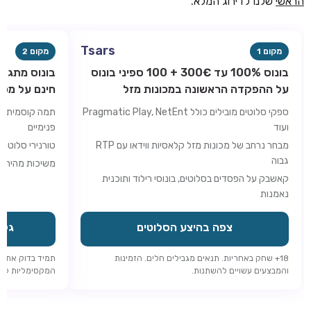
הראשי
שלנו לדירוג המלא.
Tsars
מקום 1
מקום 2
בונוס 100% עד 300€ + 100 ספיני בונוס
על ההפקדה הראשונה במכונות מזל
חינם על מכו
ספקי סלוטים מובילים כולל Pragmatic Play, NetEnt
תמה קוסמית עם
ועוד
פנימיים
מבחר נרחב של מכונות מזל קלאסיות ווידאו עם RTP
טורנירי סלוטים
גבוה
משיכות מהירות
קאשבק על הפסדים בסלוטים, בונוסי רילוד ותוכנית
נאמנות
צפה בהיצע הסלוטים
גלה 
18+ שחק באחריות. תנאים מגבילים חלים. הזמינות
תמיד בדוק את ד
והמבצעים עשויים להשתנות.
המקסימליות לפני