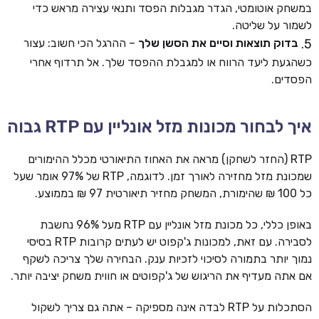
במשחק אוטומטי, הגדר מגבלות הפסד ותנאי עצירה מראש כדי
לשמור על שליטה.
בדוק תוצאות וסיים את הסשן שלך
– ההרגל הכי חשוב: עצור
כשהגעת ליעד הרווח או למגבלת ההפסד שלך. אל תרדוף אחרי
הפסדים.
איך לבחור מכונות מזל אונליין עם RTP גבוה
RTP (החזר לשחקן) מראה את האחוז התיאורטי מכלל ההימורים
שמכונת מזל מחזירה לאורך זמן. לדוגמה, RTP של 97% אומר שעל
כל 100 ₪ שהימורת, המשחק מחזיר תיאורטית 97 ₪ בממוצע.
באופן כללי, כל מכונת מזל אונליין עם RTP מעל 96% נחשבת
לסבירה. עם זאת, למכונות ג'קפוט יש לעתים קרובות RTP בסיסי
נמוך יותר בתמורה לסיכוי לזכיות ענק. הבחירה שלך צריכה לשקף
אם אתה מעדיף את הריגוש של ג'קפוטים או חווית משחק יציבה יותר.
הסתכלות על RTP לבדה אינה מספיקה – אתה גם צריך לשקול