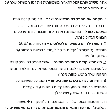
אתה משלב אותם יכול להאריך משמעותית את זמן המשחק שלך על
אותו סכום הפקדה.
מקסם את ההפקדה הראשונה שלך
– חבילות קבלת פנים
בדרך כלל מציעות את הערך הטוב ביותר. אם התקציב שלך
מאפשר, כוון לדרגה שנותנת את האחוז הגבוה ביותר או סכום
הבונוס הגדול ביותר.
חפש רילודים ספציפיים לסלוטים
– הצעות כמו "50%
תוספת על סלוטים" יעילות כי קל לעמוד בדרישת ההימור עם
משחק סלוטים.
השתמש קודם בספינים החינם
– אחרי ההפקדה, נצל קודם
כל ספינים חינם כדי לבנות מאזן בונוס. משחק עם זה לצד המאזן
המזומן שלך מרגיש פחות מלחיץ.
התייחס לקאשבק כרשת ביטחון
– חשוב על קאשבק על
הפסדים כביטוח. הימנע מהפקדות נוספות עד שקיבלת
והשתמשת בכל קאשבק שמגיע לך.
רוב ההטבות בסופו של דבר מסתכמות ב"הפקדה + משחק
בסלוטים".
קריאת התנאים ותזמון המשחק שלך נכון מאפשרים לך