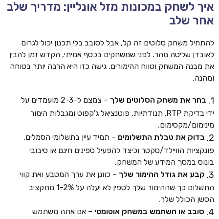
איך לשחק במכונות מזל אונליין: מדריך שלב
אחר שלב
להתחיל משחק סלוטים זה קל, אבל לסובב בלי תכנון יכול לגרום
לאובדן שליטה מהר. לפני שמשחקים בכסף אמיתי, הקדש זמן להבין
את מבנה המשחק וטווח ההימורים. גישה כזו היא הרבה יותר בטוחה
ומהנה.
בחר את משחק הסלוטים שלך
– צמצם ל-2-3 מועמדים על
ידי בדיקת RTP, תנודתיות, פוטנציאל ג'קפוט ומגבלות הימור
מינימום/מקסימום.
בדוק את טבלת התשלומים
– תמיד עיין בתשלומי הסמלים,
פונקציות הוויילד/סקטר וכיצד להפעיל ספינים חינם או סיבובי
בונוס במסך המידע של המשחק.
קבע את גודל ההימור שלך
– כוונן את ערך המטבע ואת קווי
התשלום כך שההימור שלך לספין לא יעלה על 1-2% מתקציב
הסשן הכולל שלך.
סובב או השתמש במשחק אוטומטי
– אם אתה משתמש