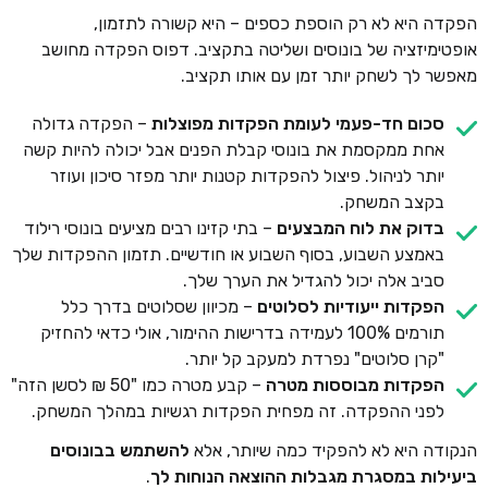
הפקדה היא לא רק הוספת כספים – היא קשורה לתזמון,
אופטימיזציה של בונוסים ושליטה בתקציב. דפוס הפקדה מחושב
מאפשר לך לשחק יותר זמן עם אותו תקציב.
סכום חד-פעמי לעומת הפקדות מפוצלות
– הפקדה גדולה
אחת ממקסמת את בונוסי קבלת הפנים אבל יכולה להיות קשה
יותר לניהול. פיצול להפקדות קטנות יותר מפזר סיכון ועוזר
בקצב המשחק.
בדוק את לוח המבצעים
– בתי קזינו רבים מציעים בונוסי רילוד
באמצע השבוע, בסוף השבוע או חודשיים. תזמון ההפקדות שלך
סביב אלה יכול להגדיל את הערך שלך.
הפקדות ייעודיות לסלוטים
– מכיוון שסלוטים בדרך כלל
תורמים 100% לעמידה בדרישות ההימור, אולי כדאי להחזיק
"קרן סלוטים" נפרדת למעקב קל יותר.
הפקדות מבוססות מטרה
– קבע מטרה כמו "50 ₪ לסשן הזה"
לפני ההפקדה. זה מפחית הפקדות רגשיות במהלך המשחק.
הנקודה היא לא להפקיד כמה שיותר, אלא
להשתמש בבונוסים
ביעילות במסגרת מגבלות ההוצאה הנוחות לך
.