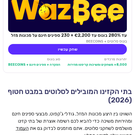
עד 280% בונוס עד €2,200 + 230 ספינים חינם על מכונות מזל
בונוס סלוטים + BEECOINS
שחק עכשיו
יתרונות מרכזיים
סוג בונוס
8,000+ משחקים ומשיכות קריפטו מהירות
הפקדה + ספינים חינם + BEECOINS
בתי הקזינו המובילים לסלוטים במבט חטוף
(2026)
השווינו בין היצע מכונות המזל, גודלי ג'קפוט, מבצעי ספינים חינם
ומהירויות משיכה כדי להביא לכם רשימה אוצרת של בתי קזינו
מושלמים לשחקני סלוטים. אתם מוזמנים לבדוק גם את
העמוד