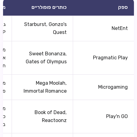
ספק
כותרים פופולריים
מאפ
Starburst, Gonzo's
גרפ
NetEnt
Quest
RTP ר
מגה
Sweet Bonanza,
Pragmatic Play
אשכ
Gates of Olympus
תכו
Mega Moolah,
מומ
Microgaming
Immortal Romance
פרו
מות
Book of Dead,
Play'n GO
כות
Reactoonz
בינ