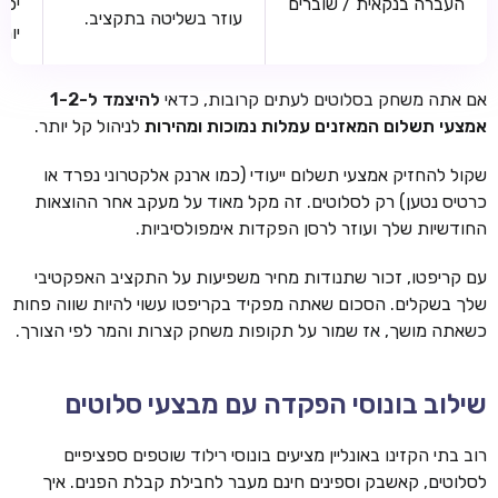
העברה בנקאית / שוברים
יכו
עוזר בשליטה בתקציב.
יות
אם אתה משחק בסלוטים לעתים קרובות, כדאי
להיצמד ל-1-2
אמצעי תשלום המאזנים עמלות נמוכות ומהירות
לניהול קל יותר.
שקול להחזיק אמצעי תשלום ייעודי (כמו ארנק אלקטרוני נפרד או
כרטיס נטען) רק לסלוטים. זה מקל מאוד על מעקב אחר ההוצאות
החודשיות שלך ועוזר לרסן הפקדות אימפולסיביות.
עם קריפטו, זכור שתנודות מחיר משפיעות על התקציב האפקטיבי
שלך בשקלים. הסכום שאתה מפקיד בקריפטו עשוי להיות שווה פחות
כשאתה מושך, אז שמור על תקופות משחק קצרות והמר לפי הצורך.
שילוב בונוסי הפקדה עם מבצעי סלוטים
רוב בתי הקזינו באונליין מציעים בונוסי רילוד שוטפים ספציפיים
לסלוטים, קאשבק וספינים חינם מעבר לחבילת קבלת הפנים. איך