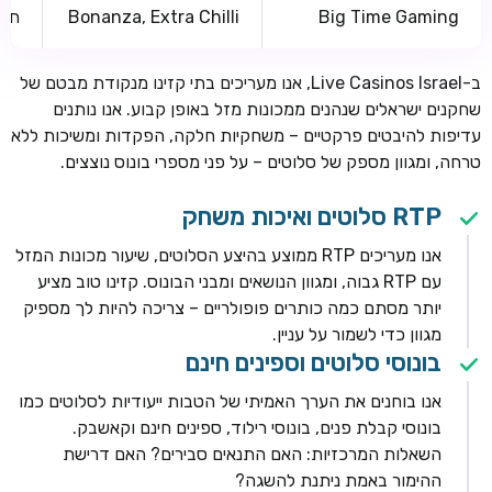
Big Time Gaming
Bonanza, Extra Chilli
חלו
ב-Live Casinos Israel, אנו מעריכים בתי קזינו מנקודת מבטם של
שחקנים ישראלים שנהנים ממכונות מזל באופן קבוע. אנו נותנים
עדיפות להיבטים פרקטיים – משחקיות חלקה, הפקדות ומשיכות ללא
טרחה, ומגוון מספק של סלוטים – על פני מספרי בונוס נוצצים.
RTP סלוטים ואיכות משחק
אנו מעריכים RTP ממוצע בהיצע הסלוטים, שיעור מכונות המזל
עם RTP גבוה, ומגוון הנושאים ומבני הבונוס. קזינו טוב מציע
יותר מסתם כמה כותרים פופולריים – צריכה להיות לך מספיק
מגוון כדי לשמור על עניין.
בונוסי סלוטים וספינים חינם
אנו בוחנים את הערך האמיתי של הטבות ייעודיות לסלוטים כמו
בונוסי קבלת פנים, בונוסי רילוד, ספינים חינם וקאשבק.
השאלות המרכזיות: האם התנאים סבירים? האם דרישת
ההימור באמת ניתנת להשגה?