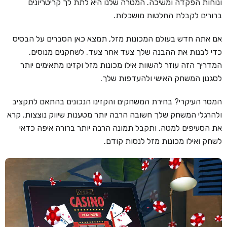
ונוחות הפקדה ומשיכה. המטרה שלנו היא לתת לך קריטריונים
ברורים לקבלת החלטות מושכלות.
קזינו קריפטו
קזינו PayPal
אם אתה חדש בעולם המכונות מזל, תמצא כאן הסברים על הבסיס
כדי לבנות את ההבנה שלך צעד אחר צעד. לשחקנים מנוסים,
טורנירי קזינו
המדריך הזה עוזר להשוות אילו מכונות מזל וקזינו מתאימים יותר
הימורי ספורט
לסגנון המשחק האישי ולהעדפות שלך.
אודות
המסר העיקרי? בחירת המשחקים והקזינו הנכונים בהתאם לתקציב
צור קשר
ולהרגלי המשחק שלך חשובה הרבה יותר מטענות שיווק נוצצות. קרא
את הסעיפים למטה, ותקבל תמונה הרבה יותר ברורה איפה כדאי
בלוג וחדשות
לשחק ואילו מכונות מזל לנסות קודם.
ביקורות
חדשות
טיפים
מדריכים