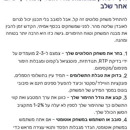
אחר שלב
להתחיל משחק סלוטים זה קל, אבל לסובב בלי תכנון יכול לגרום
לאובדן שליטה מהר. לפני שמשחקים בכסף אמיתי, הקדש זמן להבין
את מבנה המשחק וטווח ההימורים. גישה כזו היא הרבה יותר בטוחה
ומהנה.
בחר את משחק הסלוטים שלך
– צמצם ל-2-3 מועמדים על
ידי בדיקת RTP, תנודתיות, פוטנציאל ג'קפוט ומגבלות הימור
מינימום/מקסימום.
בדוק את טבלת התשלומים
– תמיד עיין בתשלומי הסמלים,
פונקציות הוויילד/סקטר וכיצד להפעיל ספינים חינם או סיבובי
בונוס במסך המידע של המשחק.
קבע את גודל ההימור שלך
– כוונן את ערך המטבע ואת קווי
התשלום כך שההימור שלך לספין לא יעלה על 1-2% מתקציב
הסשן הכולל שלך.
סובב או השתמש במשחק אוטומטי
– אם אתה משתמש
במשחק אוטומטי, הגדר מגבלות הפסד ותנאי עצירה מראש כדי