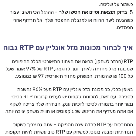
לשמור על שליטה.
בדוק תוצאות וסיים את הסשן שלך
– ההרגל הכי חשוב: עצור
כשהגעת ליעד הרווח או למגבלת ההפסד שלך. אל תרדוף אחרי
הפסדים.
איך לבחור מכונות מזל אונליין עם RTP גבוה
RTP (החזר לשחקן) מראה את האחוז התיאורטי מכלל ההימורים
שמכונת מזל מחזירה לאורך זמן. לדוגמה, RTP של 97% אומר שעל
כל 100 ₪ שהימורת, המשחק מחזיר תיאורטית 97 ₪ בממוצע.
באופן כללי, כל מכונת מזל אונליין עם RTP מעל 96% נחשבת
לסבירה. עם זאת, למכונות ג'קפוט יש לעתים קרובות RTP בסיסי
נמוך יותר בתמורה לסיכוי לזכיות ענק. הבחירה שלך צריכה לשקף
אם אתה מעדיף את הריגוש של ג'קפוטים או חווית משחק יציבה יותר.
הסתכלות על RTP לבדה אינה מספיקה – אתה גם צריך לשקול
תנודתיות ומבנה בונוס. למשחק עם RTP טוב עשויות להיות תקופות