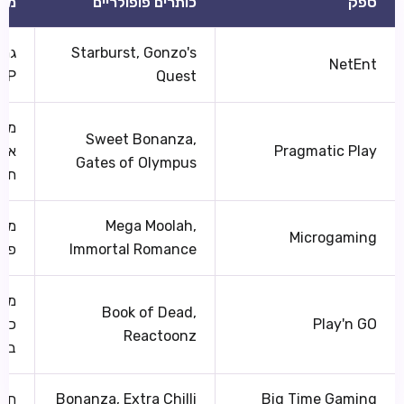
ספק
כותרים פופולריים
מאפ
Starburst, Gonzo's
גרפ
NetEnt
Quest
RTP ר
מגה
Sweet Bonanza,
Pragmatic Play
אשכ
Gates of Olympus
תכו
Mega Moolah,
מומ
Microgaming
Immortal Romance
פרו
מות
Book of Dead,
Play'n GO
כות
Reactoonz
בינ
Big Time Gaming
Bonanza, Extra Chilli
חלו