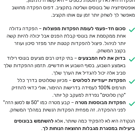
הפקדה היא לא רק הוספת כספים – היא קשורה לתזמון,
אופטימיזציה של בונוסים ושליטה בתקציב. דפוס הפקדה מחושב
מאפשר לך לשחק יותר זמן עם אותו תקציב.
סכום חד-פעמי לעומת הפקדות מפוצלות
– הפקדה גדולה
אחת ממקסמת את בונוסי קבלת הפנים אבל יכולה להיות קשה
יותר לניהול. פיצול להפקדות קטנות יותר מפזר סיכון ועוזר
בקצב המשחק.
בדוק את לוח המבצעים
– בתי קזינו רבים מציעים בונוסי רילוד
באמצע השבוע, בסוף השבוע או חודשיים. תזמון ההפקדות שלך
סביב אלה יכול להגדיל את הערך שלך.
הפקדות ייעודיות לסלוטים
– מכיוון שסלוטים בדרך כלל
תורמים 100% לעמידה בדרישות ההימור, אולי כדאי להחזיק
"קרן סלוטים" נפרדת למעקב קל יותר.
הפקדות מבוססות מטרה
– קבע מטרה כמו "50 ₪ לסשן הזה"
לפני ההפקדה. זה מפחית הפקדות רגשיות במהלך המשחק.
הנקודה היא לא להפקיד כמה שיותר, אלא
להשתמש בבונוסים
ביעילות במסגרת מגבלות ההוצאה הנוחות לך
.