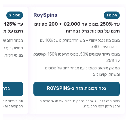
RoySpins
מקום 1
מקום 2
עד 250% בונוס עד €2,000 + 200 ספינים
חינם על מכונות מזל נבחרות
חינם על מכו
בונוס מתגלגל ייחודי – משוחרר בחלקים של 10% עם
מבחר רחב של סל
דרישת הימור x30
ממשק בעברית 
בונוסי רילוד שבועיים 50%, בונוס קריפטו 150% וקאשבק
בונוסי רילוד, 
עד 25%
ממשק מותאם למובייל עם מבחר רחב של סלוטים
ומשחקי קזינו לייב
גלה מכונות מזל ב‑ROYSPINS
גלה מכו
בונוס מתגלגל – נשחרר בחלקים. בדוק את תנאי ההימור
תמיד בדוק את ד
וחלון הזמן לפני ההפעלה.
המקסימליות לפני