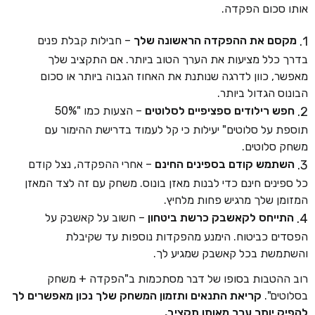
אותו סכום הפקדה.
מקסם את ההפקדה הראשונה שלך
– חבילות קבלת פנים
בדרך כלל מציעות את הערך הטוב ביותר. אם התקציב שלך
מאפשר, כוון לדרגה שנותנת את האחוז הגבוה ביותר או סכום
הבונוס הגדול ביותר.
חפש רילודים ספציפיים לסלוטים
– הצעות כמו "50%
תוספת על סלוטים" יעילות כי קל לעמוד בדרישת ההימור עם
משחק סלוטים.
השתמש קודם בספינים החינם
– אחרי ההפקדה, נצל קודם
כל ספינים חינם כדי לבנות מאזן בונוס. משחק עם זה לצד המאזן
המזומן שלך מרגיש פחות מלחיץ.
התייחס לקאשבק כרשת ביטחון
– חשוב על קאשבק על
הפסדים כביטוח. הימנע מהפקדות נוספות עד שקיבלת
והשתמשת בכל קאשבק שמגיע לך.
רוב ההטבות בסופו של דבר מסתכמות ב"הפקדה + משחק
בסלוטים".
קריאת התנאים ותזמון המשחק שלך נכון מאפשרים לך
להפיק יותר ערך מאותו תקציב.