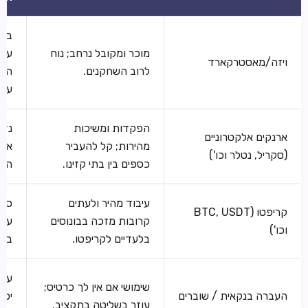
בנק
מוכר ומקובל נרחב; נוח
עשו
ויזה/מאסטרקארד
לרוב השחקנים.
הימ
עסק
הפקדות ומשיכות
נדר
ארנקים אלקטרוניים
מהירות; קל להעביר
את 
(סקריל, נטלר וכו')
כספים בין בתי קזינו.
האר
עיבוד מהיר ולעתים
סיכ
קריפטו (BTC, USDT
קרובות מזכה בבונוסים
עסק
וכו')
בלעדיים לקריפטו.
בדו
עיב
שימושי אם אין לך כרטיס;
העברה בנקאית / שוברים
יכו
עוזר בשליטה בתקציב.