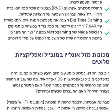
פרסות ופעמון ליברטי.
מחוללי מספרים אקראיים (RNG) מבטיחים שכל ספין הוא בלתי
תלוי – לתוצאות עבר אין השפעה על תוצאות עתידיות.
Big Time Gaming הציגה את מכניקת המגה-וייס, המאפשרת
עד 117,649 דרכים לזכות על ספין בודד במשחקים מסוימים.
Mega Moolah של Microgaming מכונה "יוצר המיליונרים"
בזכות ההיסטוריה שלה של תשלומי ג'קפוט של מיליוני דולרים.
מכונות מזל אונליין במובייל ואפליקציות
סלוטים
ROYSPINS
חבילת קבלת פנים: עד 250% בונוס עד €2,000 + 200 ספינים
חינם על ההפקדות הראשונות
רוב בתי הקזינו לסלוטים מציעים היום היצע משחקים כמעט זהה
בדפדפני מובייל ובאפליקציות iOS/אנדרואיד. מה שחשוב זו החוויה:
MEGAPARI
האם קל להקיש על הכפתורים במסך קטן? האם המשחק נטען
בונוס קבלת פנים: עד 125% בונוס עד €450 + 250 ספינים חינם
בצורה חלקה? האם המעברים טבעיים ומהירים?
מבחינת אבטחה, היצמד לרשתות מוכרות (הימנע מ-Wi-Fi ציבורי)
WAZBEE
חבילת קבלת פנים: עד 280% בונוס עד €2,200 + 230 ספינים
ואפשר נעילת אפליקציה ואימות דו-שלבי במידת האפשר. התראות