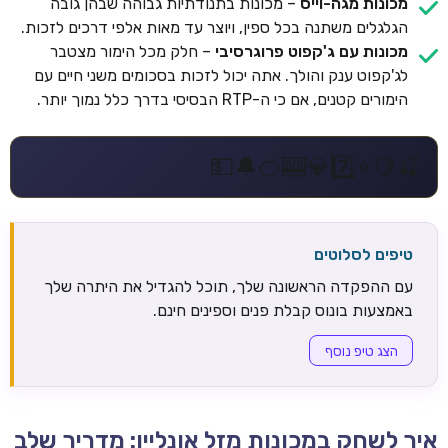
מכונות מגה-וייס
– מכונות בתנודתיות גבוהה שבהן גובה
הגלגלים משתנה בכל ספין, ויוצר עד מאות אלפי דרכים לזכות.
מכונות עם ג'קפוט פרוגרסיבי
– חלק מכל הימור מצטבר
לג'קפוט ענק והולך. אתה יכול לזכות בסכומים משני חיים עם
הימורים קטנים, אם כי ה-RTP הבסיסי בדרך כלל נמוך יותר.
💵
🔔
🍊
🎰
💎
7️⃣
⭐
🍋
🍒
טיפים לסלוטים
עם ההפקדה הראשונה שלך, תוכל להגדיל את היתרה שלך
באמצעות בונוס קבלת פנים וספינים חינם.
הצג טיפ נוסף
איך לשחק במכונות מזל אונליין: מדריך שלב