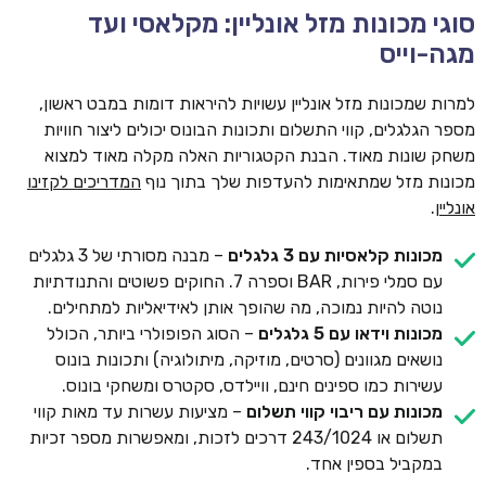
סוגי מכונות מזל אונליין: מקלאסי ועד
מגה-וייס
למרות שמכונות מזל אונליין עשויות להיראות דומות במבט ראשון,
מספר הגלגלים, קווי התשלום ותכונות הבונוס יכולים ליצור חוויות
משחק שונות מאוד. הבנת הקטגוריות האלה מקלה מאוד למצוא
מכונות מזל שמתאימות להעדפות שלך בתוך נוף
המדריכים לקזינו
אונליין
.
מכונות קלאסיות עם 3 גלגלים
– מבנה מסורתי של 3 גלגלים
עם סמלי פירות, BAR וספרה 7. החוקים פשוטים והתנודתיות
נוטה להיות נמוכה, מה שהופך אותן לאידיאליות למתחילים.
מכונות וידאו עם 5 גלגלים
– הסוג הפופולרי ביותר, הכולל
נושאים מגוונים (סרטים, מוזיקה, מיתולוגיה) ותכונות בונוס
עשירות כמו ספינים חינם, וויילדס, סקטרס ומשחקי בונוס.
מכונות עם ריבוי קווי תשלום
– מציעות עשרות עד מאות קווי
תשלום או 243/1024 דרכים לזכות, ומאפשרות מספר זכיות
במקביל בספין אחד.