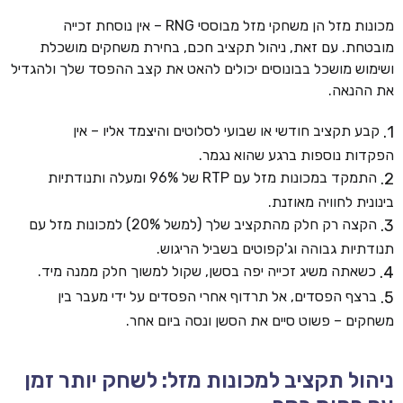
מכונות מזל הן משחקי מזל מבוססי RNG – אין נוסחת זכייה
מובטחת. עם זאת, ניהול תקציב חכם, בחירת משחקים מושכלת
ושימוש מושכל בבונוסים יכולים להאט את קצב ההפסד שלך ולהגדיל
את ההנאה.
קבע תקציב חודשי או שבועי לסלוטים והיצמד אליו – אין
הפקדות נוספות ברגע שהוא נגמר.
התמקד במכונות מזל עם RTP של 96% ומעלה ותנודתיות
בינונית לחוויה מאוזנת.
הקצה רק חלק מהתקציב שלך (למשל 20%) למכונות מזל עם
תנודתיות גבוהה וג'קפוטים בשביל הריגוש.
כשאתה משיג זכייה יפה בסשן, שקול למשוך חלק ממנה מיד.
ברצף הפסדים, אל תרדוף אחרי הפסדים על ידי מעבר בין
משחקים – פשוט סיים את הסשן ונסה ביום אחר.
ניהול תקציב למכונות מזל: לשחק יותר זמן