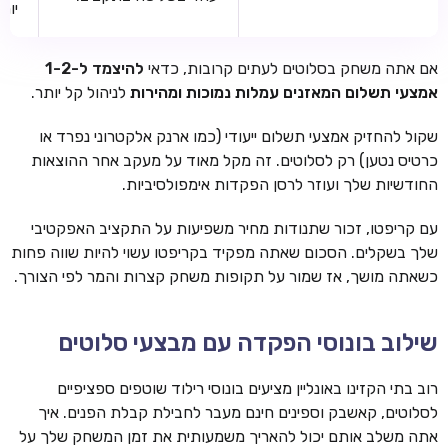
יות
אם אתה משחק בסלוטים לעתים קרובות, כדאי
להיצמד ל-1-2
אמצעי תשלום המאזנים עמלות נמוכות ומהירות
לניהול קל יותר.
שקול להחזיק אמצעי תשלום ייעודי (כמו ארנק אלקטרוני נפרד או
כרטיס נטען) רק לסלוטים. זה מקל מאוד על מעקב אחר ההוצאות
החודשיות שלך ועוזר לרסן הפקדות אימפולסיביות.
עם קריפטו, זכור שתנודות מחיר משפיעות על התקציב האפקטיבי
שלך בשקלים. הסכום שאתה מפקיד בקריפטו עשוי להיות שווה פחות
כשאתה מושך, אז שמור על תקופות משחק קצרות והמר לפי הצורך.
שילוב בונוסי הפקדה עם מבצעי סלוטים
רוב בתי הקזינו באונליין מציעים בונוסי רילוד שוטפים ספציפיים
לסלוטים, קאשבק וספינים חינם מעבר לחבילת קבלת הפנים. איך
אתה משלב אותם יכול להאריך משמעותית את זמן המשחק שלך על