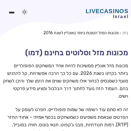
בית
מכונות המזל הטובות ביותר באונליין לשנת 2016
משחקים אונליין
מכונות מזל וסלוטים בחינם (דמו)
משחקים חינמיים
סלוטים אונליין
מכונות מזל אונליין ממשיכות להיות אחד המשחקים הפופולריים
ביותר בקזינו בשנת 2026. עם כל כך הרבה אפשרויות, קל להרגיש
מדריכי קזינו
מוצף כשמנסים לבחור אילו משחקים שווים את הזמן שלך והיכן לשחק
מונדיאל 2026 הימורים
בהם. העמוד הזה נועד לחתוך דרך הבלבול ומציע מידע פרקטי
וישים.
בלאקג'ק אונליין
בקרה אונליין
זה לא סתם עוד רשימה של שמות פופולריים. חפרנו לעומק על
הפרטים שבאמת משפיעים כשמשחקים בכסף אמיתי – אחוזי החזר
וידאו פוקר
(RTP), רמות תנודתיות, מבני ג'קפוט, תנאי בונוס, חוויה במובייל,
בונוסים בקזינו אונליין