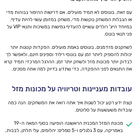
עם זאת, בונוסים לא תמיד מועילים. אם דרישות ההימור גבוהות מדי
או הגבלות המשחק נוקשות מדי, משחק במזומן עשוי להיות עדיף.
במיוחד הייג' רולרים עשויים להעדיף גמישות במשיכות ותנאי VIP על
פני תנאי בונוס.
לשחקנים מזדמנים, בונוסים באמת מועילים. הפקדות קטנות יותר
יכולות להספיק ליותר זמן עם בונוסי רילוד וספינים חינם, ולאפשר לך
לבדוק יותר מכונות מזל ולשחק יותר זמן. ההרגל המרכזי: תמיד קרא
את התנאים לפני ההפקדה, כדי שתדע בדיוק למה אתה מסכים.
עובדות מעניינות וטריוויה על מכונות מזל
קצת ידע רקע יכול לשנות איך אתה רואה את המשחקים. הנה כמה
עובדות משעשעות על סלוטים.
מכונת המזל המכנית הראשונה הופיעה בסוף המאה ה-19
באמריקה, עם 3 גלגלים ו-5 סמלים: יהלומים, עלי תלתן, לבבות,