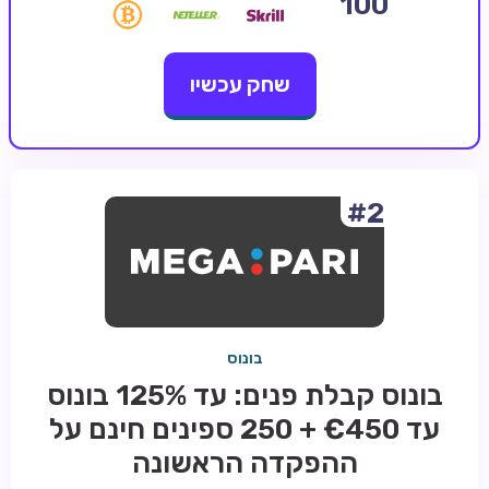
100
קזינו קריפטו
שחק עכשיו
קזינו PayPal
טורנירי קזינו
הימורי ספורט
אודות
#2
צור קשר
בלוג וחדשות
ביקורות
בונוס
חדשות
בונוס קבלת פנים: עד 125% בונוס
טיפים
עד €450 + 250 ספינים חינם על
מדריכים
ההפקדה הראשונה