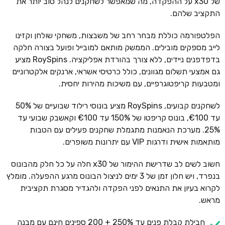
של x30 על ההפקדה, מה שמאפשר לשחקנים לנהל טוב יותר את
התקציב שלהם.
הפלטפורמה כוללת מבחר רחב של משבצות, משחקי שולחן וקזינו
לייב מספקים מובילים. הממשק מותאם למובייל ופועל בצורה חלקה
בדפדפנים ניידים, ללא צורך בהורדת אפליקציה. RoySpins מציע
גם אמצעי תשלום מגוונים, כולל כרטיסי אשראי, ארנקים אלקטרוניים
ומטבעות קריפטוגרפיים, עם משיכות מהירות יחסית.
לשחקנים קבועים, RoySpins מציע בונוסי רילוד שבועיים של 50%
עד €100, בונוס קריפטו של 150% עד €100 וקאשבק שבועי עד
25%. מערכת הנאמנות מתגמלת שחקנים פעילים עם הטבות
מותאמות אישית ודרגות VIP עם יתרונות משופרים.
חשוב לשים לב שדרישת ההימור של x30 חלה על כל חלק מהבונוס
בנפרד, ויש חלון זמן של 3 ימים לניצול הבונוס מרגע ההפעלה. מומלץ
לקרוא בעיון את התנאים לפני הפקדה ולהגדיר מסגרת תקציבית
מראש.
חבילת קבלת פנים עד 250% + 200 ספינים חינם עם מבנה