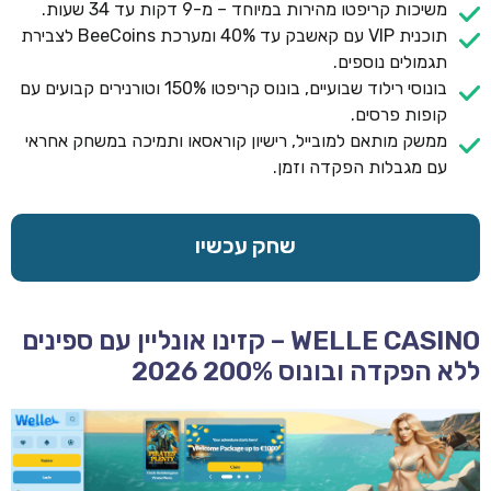
משיכות קריפטו מהירות במיוחד – מ-9 דקות עד 34 שעות.
תוכנית VIP עם קאשבק עד 40% ומערכת BeeCoins לצבירת
תגמולים נוספים.
בונוסי רילוד שבועיים, בונוס קריפטו 150% וטורנירים קבועים עם
קופות פרסים.
ממשק מותאם למובייל, רישיון קוראסאו ותמיכה במשחק אחראי
עם מגבלות הפקדה וזמן.
שחק עכשיו
WELLE CASINO – קזינו אונליין עם ספינים
ללא הפקדה ובונוס 200% 2026