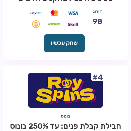
דירוג
98
שחק עכשיו
#4
בונוס
חבילת קבלת פנים: עד 250% בונוס