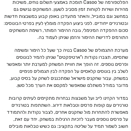
הפלטפורמה של Casoo תומכת באמצעי תשלום נוחים, משיכות
מהירות ושירות לקוחות זמין מסביב לשעון. המשחקים נגישים גם
במחשב וגם במובייל, והאתר מתעדכן באופן קבוע במשבצות חדשות
ובטורנירים ייחודיים. לפני ביצוע הפקדה מומלץ לעיין בפרטי הבונוסים:
סכום ההפקדה המינימלי, גובה ההימור המותר, רשימת המשחקים
התורמים לדרישת ההימור והזמן שניתן לעמוד בה.
מערכת התגמולים של Casoo בנויה כך שעל כל הימור ומשימה
שתסיימו, תצברו נקודות ו"ארטיפקטים" שניתן להמיר לבונוסים
ופרסים נוספים. זה הופך את חוויית המשחק למערבת יותר ומאפשר
לשלב בין בונוסים קלאסיים על הפקדה לבין תגמולים פנימיים
במשחק. עבור שחקנים מישראל שמתכננים לשחק על בסיס קבוע,
מדובר במודל משתלם שמאפשר למקסם את הערך מכל סשן.
במדור הקזינו לייב ועל משבצות נבחרות מתקיימים לעיתים קרובות
טורנירים עם קופות פרסים וטבלאות דירוג. השתתפות בטורנירים
מאפשרת להתחרות מול שחקנים אחרים, לצבור נקודות ולהתמודד
על פרסים נוספים מעבר לזכיות הרגילות במשחק. יחד עם זאת,
חשוב לשמור תמיד על שליטה בתקציב: גם כשיש טבלאות מובילים