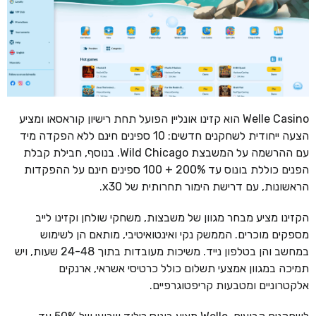
Welle Casino הוא קזינו אונליין הפועל תחת רישיון קוראסאו ומציע
הצעה ייחודית לשחקנים חדשים: 10 ספינים חינם ללא הפקדה מיד
עם ההרשמה על המשבצת Wild Chicago. בנוסף, חבילת קבלת
הפנים כוללת בונוס עד 200% + 100 ספינים חינם על ההפקדות
הראשונות, עם דרישת הימור תחרותית של x30.
הקזינו מציע מבחר מגוון של משבצות, משחקי שולחן וקזינו לייב
מספקים מוכרים. הממשק נקי ואינטואיטיבי, מותאם הן לשימוש
במחשב והן בטלפון נייד. משיכות מעובדות בתוך 24-48 שעות, ויש
תמיכה במגוון אמצעי תשלום כולל כרטיסי אשראי, ארנקים
אלקטרוניים ומטבעות קריפטוגרפיים.