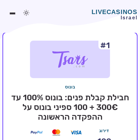
#1
משחקים אונליין
משחקים חינמיים
סלוטים אונליין
מדריכי קזינו
בונוס
מונדיאל 2026 הימורים
חבילת קבלת פנים: בונוס 100% עד
בלאקג'ק אונליין
300€ + 100 ספיני בונוס על
ההפקדה הראשונה
בקרה אונליין
וידאו פוקר
דירוג
בונוסים בקזינו אונליין