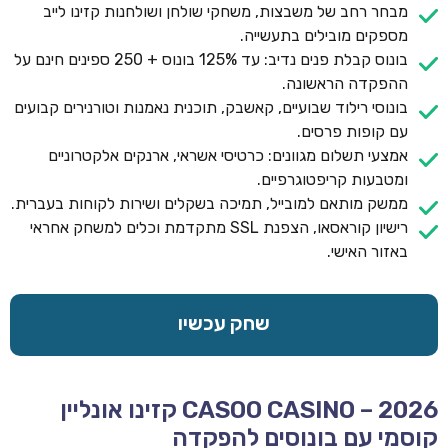
מבחר רחב של משבצות, משחקי שולחן ושולחנות קזינו לייב
מספקים מובילים בתעשייה.
בונוס קבלת פנים נדיב: עד 125% בונוס + 250 ספינים חינם על
ההפקדה הראשונה.
בונוסי רילוד שבועיים, קאשבק, תוכנית נאמנות וטורנירים קבועים
עם קופות פרסים.
אמצעי תשלום מגוונים: כרטיסי אשראי, ארנקים אלקטרוניים
ומטבעות קריפטוגרפיים.
ממשק מותאם למובייל, תמיכה בשקלים ושירות לקוחות בעברית.
רישיון קוראסאו, הצפנת SSL מתקדמת וכלים למשחק אחראי
באזור האישי.
שחק עכשיו
CASOO CASINO – 2026 קזינו אונליין
קוסמי עם בונוסים להפקדה