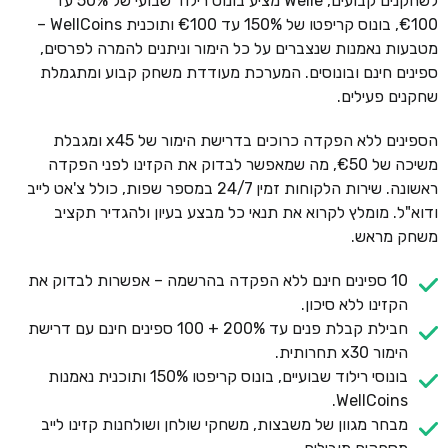
לשחקנים קבועים, Welle מציע בונוס רילוד שבועי של 50% עד
€100, בונוס קריפטו של 150% עד €100 ותוכנית WellCoins –
מטבעות נאמנות שנצברים על כל הימור וניתנים להמרה לפרסים,
ספינים חינם ובונוסים. המערכת מעודדת משחק קבוע ומתגמלת
שחקנים פעילים.
הספינים ללא הפקדה כרוכים בדרישת הימור של x45 ומגבלת
משיכה של €50, מה שמאפשר לבדוק את הקזינו לפני הפקדה
ראשונה. שירות הלקוחות זמין 24/7 במספר שפות, כולל צ'אט לייב
ודוא"ל. מומלץ לקרוא את תנאי כל מבצע בעיון ולהגדיר תקציב
משחק מראש.
10 ספינים חינם ללא הפקדה בהרשמה – אפשרות לבדוק את
הקזינו ללא סיכון.
חבילת קבלת פנים עד 200% + 100 ספינים חינם עם דרישת
הימור x30 תחרותית.
בונוסי רילוד שבועיים, בונוס קריפטו 150% ותוכנית נאמנות
WellCoins.
מבחר מגוון של משבצות, משחקי שולחן ושולחנות קזינו לייב