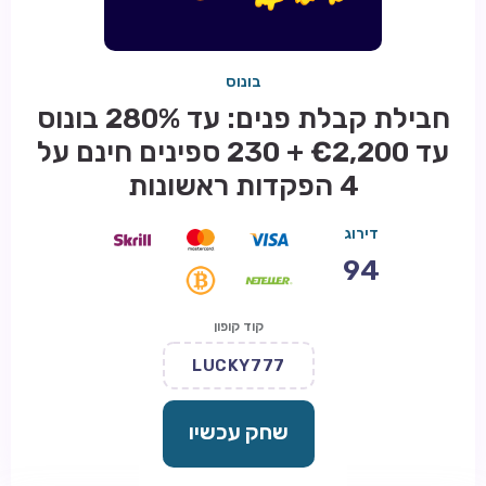
בונוס
חבילת קבלת פנים: עד 280% בונוס
עד €2,200 + 230 ספינים חינם על
4 הפקדות ראשונות
דירוג
94
קוד קופון
LUCKY777
שחק עכשיו