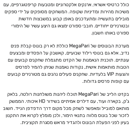
כולל כרטיסי אשראי, ארנקים אלקטרוניים ומטבעות קריפטוגרפיים, עם
משיכות מהירות ומדיניות שקופה. המשחקים מסופקים על ידי ספקים
מובילים בתעשייה ומתעדכנים באופן קבוע במשבצות חדשות
ובטורנירים ייחודיים. חובבי ספורט ימצאו גם היצע עשיר של הימורי
ספורט באותו חשבון.
מערכת הבונוסים של MegaPari כוללת לא רק בונוס קבלת פנים
נדיב, אלא גם בונוסי רילוד שבועיים, קאשבק על הפסדים ומבצעים
עונתיים. תוכנית הנאמנות של הקזינו מתגמלת שחקנים קבועים עם
הטבות מותאמות אישית, נקודות נאמנות שניתן להמיר לפרסים
והצעות VIP בלעדיות. שחקנים פעילים נהנים גם מטורנירים קבועים
עם קופות פרסים גדולות.
בקזינו הלייב של MegaPari תוכלו ליהנות משולחנות רולטה, בלאק
ג'ק, בקארה ועוד, עם דילרים אמיתיים בשידור HD איכותי. הממשק
מותאם למובייל ומאפשר לשחק מכל מקום דרך הדפדפן הנייד. חשוב
לזכור שכל בונוס מלווה בתנאי הימור, ולכן מומלץ לקרוא את התקנון
בעיון לפני הפעלת הבונוס ולהגדיר מראש מסגרת תקציבית.