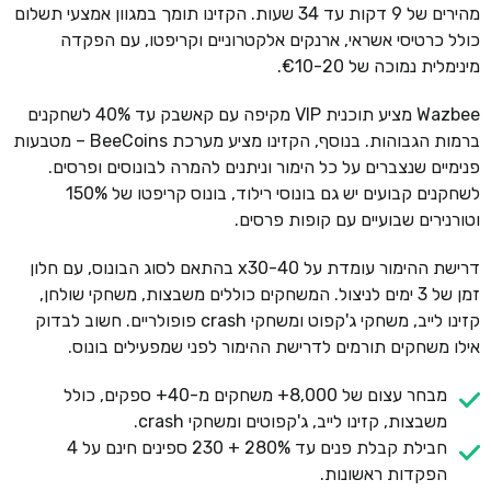
מהירים של 9 דקות עד 34 שעות. הקזינו תומך במגוון אמצעי תשלום
כולל כרטיסי אשראי, ארנקים אלקטרוניים וקריפטו, עם הפקדה
מינימלית נמוכה של €10-20.
Wazbee מציע תוכנית VIP מקיפה עם קאשבק עד 40% לשחקנים
ברמות הגבוהות. בנוסף, הקזינו מציע מערכת BeeCoins – מטבעות
פנימיים שנצברים על כל הימור וניתנים להמרה לבונוסים ופרסים.
לשחקנים קבועים יש גם בונוסי רילוד, בונוס קריפטו של 150%
וטורנירים שבועיים עם קופות פרסים.
דרישת ההימור עומדת על x30-40 בהתאם לסוג הבונוס, עם חלון
זמן של 3 ימים לניצול. המשחקים כוללים משבצות, משחקי שולחן,
קזינו לייב, משחקי ג'קפוט ומשחקי crash פופולריים. חשוב לבדוק
אילו משחקים תורמים לדרישת ההימור לפני שמפעילים בונוס.
מבחר עצום של 8,000+ משחקים מ-40+ ספקים, כולל
משבצות, קזינו לייב, ג'קפוטים ומשחקי crash.
חבילת קבלת פנים עד 280% + 230 ספינים חינם על 4
הפקדות ראשונות.