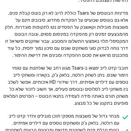
להרשות לעצמכם להפסיד.
מדיניות הבונוסים של Tsars כוללת לרוב לא רק בונוס קבלת פנים,
אלא גם בונוסים שבועיים על הפקדות מחדש, סיבובים חינם על
משבצות מובילות וקאשבק על הפסדים נטו לתקופות מוגדרות. חלק
מהמבצעים זמינים רק מהפקדה במינימום מסוים, וגובה הבונוס
המקסימלי תלוי באמצעי התשלום והמטבע. עבור שחקנים מישראל זו
דרך נוחה לבדוק סוגי משחקים שונים עם סיכון נמוך יחסית, כל עוד
מתכננים מראש את סכום ההפקדה ומבינים את דרישת ההימור.
חובבי קזינו לייב ימצאו ב‑Tsars מגוון רחב של שולחנות עם טווחי
הימור שונים. ניתן לשחק רולטה, בלאק ג'ק, בקארה ומשחקי לייב
נוספים עם דילרים אמיתיים, דרך שידורי HD איכותיים. אפשר לשלב
בין משחקי לייב לסלוטים ובונוסים פעילים, אך חשוב לזכור שלא כל
משחק תורם באותה מידה לעמידה בתנאי הבונוס – הפרטים המלאים
מופיעים בתקנון של כל מבצע.
מבחר גדול של משבצות מספקי תוכן מובילים וחדר קזינו לייב
עם רולטה, בלאק ג'ק ומשחקים נוספים עם דילרים אמיתיים.
בונוסי קבלת פנים לשחקנים חדשים ומבצעים קבועים לשחקנים