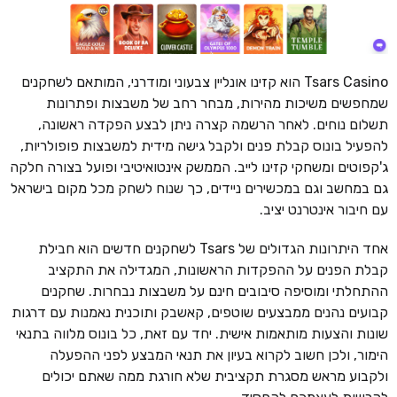
Tsars Casino הוא קזינו אונליין צבעוני ומודרני, המותאם לשחקנים
שמחפשים משיכות מהירות, מבחר רחב של משבצות ופתרונות
תשלום נוחים. לאחר הרשמה קצרה ניתן לבצע הפקדה ראשונה,
להפעיל בונוס קבלת פנים ולקבל גישה מידית למשבצות פופולריות,
ג'קפוטים ומשחקי קזינו לייב. הממשק אינטואיטיבי ופועל בצורה חלקה
גם במחשב וגם במכשירים ניידים, כך שנוח לשחק מכל מקום בישראל
עם חיבור אינטרנט יציב.
אחד היתרונות הגדולים של Tsars לשחקנים חדשים הוא חבילת
קבלת הפנים על ההפקדות הראשונות, המגדילה את התקציב
ההתחלתי ומוסיפה סיבובים חינם על משבצות נבחרות. שחקנים
קבועים נהנים ממבצעים שוטפים, קאשבק ותוכנית נאמנות עם דרגות
שונות והצעות מותאמות אישית. יחד עם זאת, כל בונוס מלווה בתנאי
הימור, ולכן חשוב לקרוא בעיון את תנאי המבצע לפני ההפעלה
ולקבוע מראש מסגרת תקציבית שלא חורגת ממה שאתם יכולים