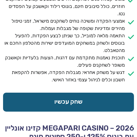
חוזרים, כולל סיבובים חינם, בונוסי רילוד וקאשבק על הפסדים
נטו.
אמצעי הפקדה ומשיכה נוחים לשחקנים מישראל, זמני טיפול
מהירים ומדיניות שקופה של מגבלות ועמלות.
התאמה מלאה למובייל, כך שניתן לבצע הפקדות, להפעיל
בונוסים ולשחק במשחקים המועדפים ישירות מהטלפון החכם או
מהטאבלט.
תוכנית נאמנות מתקדמת עם דרגות, הצעות בלעדיות וקאשבק
משופר לשחקנים פעילים.
דגש על משחק אחראי: מגבלות הפקדה, אפשרות להקפאת
חשבון וכלים לניהול עצמי באזור האישי.
שחק עכשיו
MEGAPARI CASINO – 2026 קזינו אונליין
עם בונוס 125% ו-250 ספינים חינם