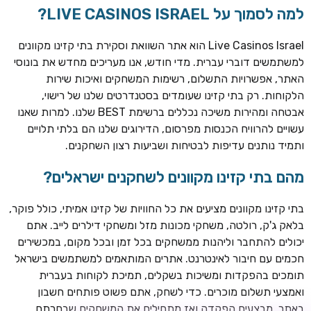
למה לסמוך על LIVE CASINOS ISRAEL?
Live Casinos Israel הוא אתר השוואת וסקירת בתי קזינו מקוונים
למשתמשים דוברי עברית. מדי חודש, אנו מעריכים מחדש את בונוסי
האתר, אפשרויות התשלום, רשימות המשחקים ואיכות שירות
הלקוחות. רק בתי קזינו שעומדים בסטנדרטים שלנו של רישוי,
אבטחה ומהירות משיכה נכללים ברשימת BEST שלנו. למרות שאנו
עשויים להרוויח הכנסות מפרסום, הדירוגים שלנו הם בלתי תלויים
ותמיד נותנים עדיפות לבטיחות ושביעות רצון השחקנים.
TSARS
חבילת קבלת פנים: בונוס 100% עד 300€ + 100 ספיני בונוס על
מהם בתי קזינו מקוונים לשחקנים ישראלים?
ההפקדה הראשונה
בתי קזינו מקוונים מציעים את כל החוויות של קזינו אמיתי, כולל פוקר,
CASOO
בלאק ג'ק, רולטה, משחקי מכונות מזל ומשחקי דילרים לייב. אתם
בונוס מתגלגל עד 2,000 ₪ + 200 ספינים חינם לשחקנים
יכולים להתחבר וליהנות ממשחקים בכל זמן ובכל מקום, במכשירים
חדשים
חכמים עם חיבור לאינטרנט. אתרים המותאמים למשתמשים בישראל
ROYSPINS
תומכים בהפקדות ומשיכות בשקלים, תמיכת לקוחות בעברית
חבילת קבלת פנים: עד 250% בונוס עד €2,000 + 200 ספינים
ואמצעי תשלום מוכרים. כדי לשחק, אתם פשוט פותחים חשבון
חינם על ההפקדות הראשונות
באתר, מבצעים הפקדה ואז מתחילים את המשחקים שבחרתם.