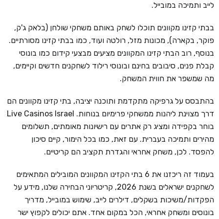
לייב ותמיכה במובייל.
בבתי קזינו מקוונים תוכלו לשחק באותם משחקי שולחן (בלאק ג'ק,
פוקר, בקארה), מכונות מזל, רולטה ועוד, כמו בבתי קזינו מסורתיים.
בנוסף, רוב הבתי קזינו המקוונים מציעים מבצעי קידום כמו בונוסי
קבלת פנים, סיבובים בחינם ובונוסי רילוד לשחקנים חדשים וקיימים,
מה שמשפר את חווית המשחק.
בהתבסס על גרפיקה מתקדמת ותוכנה יציבה, בתי קזינו מקוונים הם
דרך מצוינת ליהנות ממשחקי פרימיום בנוחות. Live Casinos Israel
בוחר בקפידה ומציג רק אתרים עם רישיונות מאומתים, תשלומים
מהירים ותמיכה בעברית. עם זאת, כמו בכל הימור, קיים סיכון
להפסד. לכן, משחק אחראי והגדרת תקציב הם קריטיים.
בעמוד זה ריכזנו את 6 בתי הקזינו המקוונים המובילים המתאימים
לשחקנים ישראלים בשנת 2026, קריטריוני הבחירה שלנו, מידע על
הפקדות/משיכות בשקלים, דילרים לייב, שימוש במובייל, מדריך
בונוסים ומשחק אחראי, הכל במקום אחד. אתם יכולים לקפוץ ישר