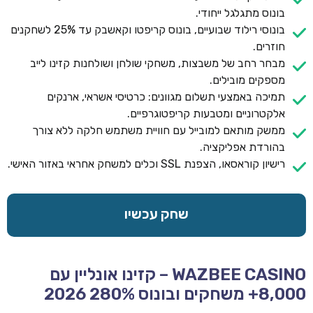
בונוס מתגלגל ייחודי.
בונוסי רילוד שבועיים, בונוס קריפטו וקאשבק עד 25% לשחקנים
חוזרים.
מבחר רחב של משבצות, משחקי שולחן ושולחנות קזינו לייב
מספקים מובילים.
תמיכה באמצעי תשלום מגוונים: כרטיסי אשראי, ארנקים
אלקטרוניים ומטבעות קריפטוגרפיים.
ממשק מותאם למובייל עם חוויית משתמש חלקה ללא צורך
בהורדת אפליקציה.
רישיון קוראסאו, הצפנת SSL וכלים למשחק אחראי באזור האישי.
שחק עכשיו
WAZBEE CASINO – קזינו אונליין עם
8,000+ משחקים ובונוס 280% 2026