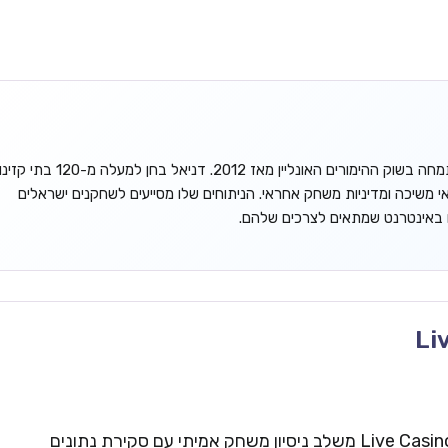
דניאל גורדון הוא אנליסט עצמאי המתמחה בשוק ההימורים האונליין מאז 2012. דניאל בחן למעלה מ-120 בתי קזינ
אי משיכה ומדיניות משחק אחראי. הניתוחים שלו מסייעים לשחקנים ישראלים
ו באינטרנט שמתאים לצרכים שלהם.
Li
צוות העריכה של Live Casinos Israel משלב ניסיון משחק אמיתי עם סקירת נתונים