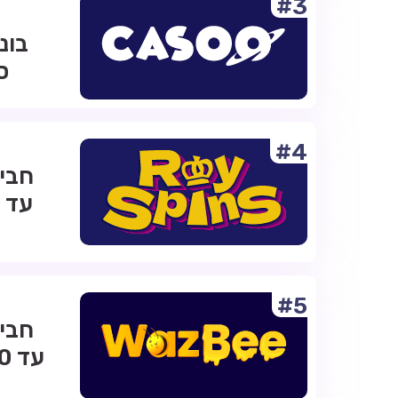
#3
ס
#4
#5