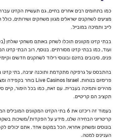
כמו בתחומים רבים אחרים בחיים, גם תעשיית הקזינו עברה ל
מציעים לשחקנים ישראלים מגוון משחקים ושירותים, כולל ת
לייב ותמיכה במובייל.
בבתי קזינו מקוונים תוכלו לשחק באותם משחקי שולחן (בל
ועוד, כמו בבתי קזינו מסורתיים. בנוסף, רוב הבתי קזינו ה
פנים, סיבובים בחינם ובונוסי רילוד לשחקנים חדשים וקי
בהתבסס על גרפיקה מתקדמת ותוכנה יציבה, בתי קזינו מ
פרימיום בנוחות. inos Israel
מהירים ותמיכה בעברית. עם זאת, כמו בכל הימור, קיים ס
תקציב הם קריטיים.
קריטריוני הבחירה שלנו, מידע על הפקדות/משיכות בשקלים,
בונוסים ומשחק אחראי, הכל במקום אחד. אתם יכולים לקפ
העניינים למטה.