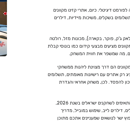
פורמט דיגיטלי. כיום, אתרי קזינו מקוונים
שלומים בשקלים, משיכות מיידיות, דילרים
אק ג'ק, פוקר, בקארה), מכונות מזל, רולטה
מקוונים מציעים מבצעי קידום כמו בונוסי קבלת
ימים, מה שמשפר את חווית המשחק.
קוונים הם דרך מצוינת ליהנות ממשחקי
Live Cas בוחר בקפידה ומציג רק אתרים עם רישיונות מאומתים, תשלומים
יכון להפסד. לכן, משחק אחראי והגדרת
בעמוד זה ריכזנו את 6 בתי הקזינו המקוונים המובילים המתאימים לשחקנים ישראלים בשנת 2026,
 דילרים לייב, שימוש במובייל, מדריך
וץ ישר לנושאים שמעניינים אתכם מתוכן