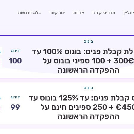
נליין
מדריכי קזינו
אודות
צור קשר
בלוג וחדשות
בונוס
חבילת קבלת פנים: בונוס 100% עד
דירוג
300€ + 100 ספיני בונוס על
100
ההפקדה הראשונה
בונוס
בונוס קבלת פנים: עד 125% בונוס עד
דירוג
€450 + 250 ספינים חינם על
99
ההפקדה הראשונה