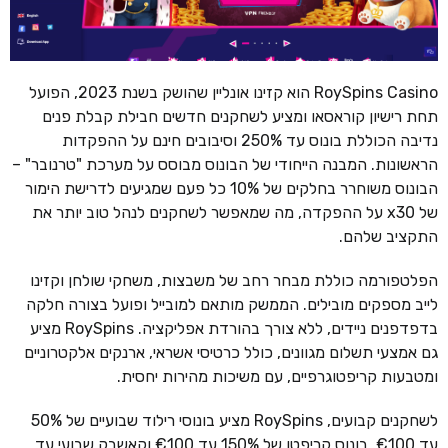
RoySpins Casino הוא קזינו אונליין שהושק בשנת 2023, הפועל
תחת רישיון קוראסאו ומציע לשחקנים חדשים חבילת קבלת פנים
נדיבה הכוללת בונוס עד 250% וסיבובים חינם על ההפקדות
הראשונות. המבנה הייחודי של הבונוס מבוסס על מערכת "טרנובר" –
הבונוס משוחרר בחלקים של 10% כל פעם שמגיעים לדרישת הימור
של x30 על ההפקדה, מה שמאפשר לשחקנים לנהל טוב יותר את
התקציב שלהם.
הפלטפורמה כוללת מבחר רחב של משבצות, משחקי שולחן וקזינו
לייב מספקים מובילים. הממשק מותאם למובייל ופועל בצורה חלקה
בדפדפנים ניידים, ללא צורך בהורדת אפליקציה. RoySpins מציע
גם אמצעי תשלום מגוונים, כולל כרטיסי אשראי, ארנקים אלקטרוניים
ומטבעות קריפטוגרפיים, עם משיכות מהירות יחסית.
לשחקנים קבועים, RoySpins מציע בונוסי רילוד שבועיים של 50%
עד €100, בונוס קריפטו של 150% עד €100 וקאשבק שבועי עד