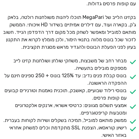
עם קופות פרסים גדולות.
בקזינו הלייב של MegaPari תוכלו ליהנות משולחנות רולטה, בלאק
ג'ק, בקארה ועוד, עם דילרים אמיתיים בשידור HD איכותי. הממשק
מותאם למובייל ומאפשר לשחק מכל מקום דרך הדפדפן הנייד. חשוב
לזכור שכל בונוס מלווה בתנאי הימור, ולכן מומלץ לקרוא את התקנון
בעיון לפני הפעלת הבונוס ולהגדיר מראש מסגרת תקציבית.
מבחר רחב של משבצות, משחקי שולחן ושולחנות קזינו לייב
מספקים מובילים בתעשייה.
בונוס קבלת פנים נדיב: עד 125% בונוס + 250 ספינים חינם על
ההפקדה הראשונה.
בונוסי רילוד שבועיים, קאשבק, תוכנית נאמנות וטורנירים קבועים
עם קופות פרסים.
אמצעי תשלום מגוונים: כרטיסי אשראי, ארנקים אלקטרוניים
ומטבעות קריפטוגרפיים.
ממשק מותאם למובייל, תמיכה בשקלים ושירות לקוחות בעברית.
רישיון קוראסאו, הצפנת SSL מתקדמת וכלים למשחק אחראי
באזור האישי.