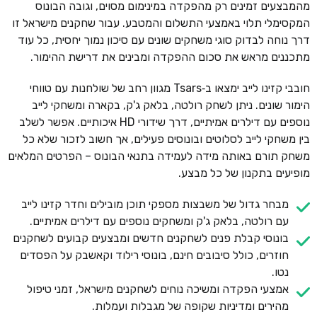
מהמבצעים זמינים רק מהפקדה במינימום מסוים, וגובה הבונוס
המקסימלי תלוי באמצעי התשלום והמטבע. עבור שחקנים מישראל זו
דרך נוחה לבדוק סוגי משחקים שונים עם סיכון נמוך יחסית, כל עוד
מתכננים מראש את סכום ההפקדה ומבינים את דרישת ההימור.
חובבי קזינו לייב ימצאו ב‑Tsars מגוון רחב של שולחנות עם טווחי
הימור שונים. ניתן לשחק רולטה, בלאק ג'ק, בקארה ומשחקי לייב
נוספים עם דילרים אמיתיים, דרך שידורי HD איכותיים. אפשר לשלב
בין משחקי לייב לסלוטים ובונוסים פעילים, אך חשוב לזכור שלא כל
משחק תורם באותה מידה לעמידה בתנאי הבונוס – הפרטים המלאים
מופיעים בתקנון של כל מבצע.
מבחר גדול של משבצות מספקי תוכן מובילים וחדר קזינו לייב
עם רולטה, בלאק ג'ק ומשחקים נוספים עם דילרים אמיתיים.
בונוסי קבלת פנים לשחקנים חדשים ומבצעים קבועים לשחקנים
חוזרים, כולל סיבובים חינם, בונוסי רילוד וקאשבק על הפסדים
נטו.
אמצעי הפקדה ומשיכה נוחים לשחקנים מישראל, זמני טיפול
מהירים ומדיניות שקופה של מגבלות ועמלות.