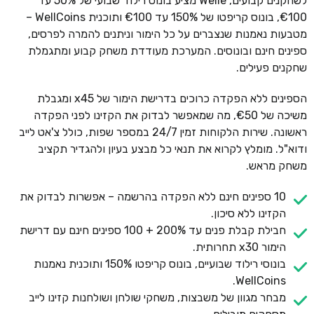
לשחקנים קבועים, Welle מציע בונוס רילוד שבועי של 50% עד
€100, בונוס קריפטו של 150% עד €100 ותוכנית WellCoins –
מטבעות נאמנות שנצברים על כל הימור וניתנים להמרה לפרסים,
ספינים חינם ובונוסים. המערכת מעודדת משחק קבוע ומתגמלת
שחקנים פעילים.
הספינים ללא הפקדה כרוכים בדרישת הימור של x45 ומגבלת
משיכה של €50, מה שמאפשר לבדוק את הקזינו לפני הפקדה
ראשונה. שירות הלקוחות זמין 24/7 במספר שפות, כולל צ'אט לייב
ודוא"ל. מומלץ לקרוא את תנאי כל מבצע בעיון ולהגדיר תקציב
משחק מראש.
10 ספינים חינם ללא הפקדה בהרשמה – אפשרות לבדוק את
הקזינו ללא סיכון.
חבילת קבלת פנים עד 200% + 100 ספינים חינם עם דרישת
הימור x30 תחרותית.
בונוסי רילוד שבועיים, בונוס קריפטו 150% ותוכנית נאמנות
WellCoins.
מבחר מגוון של משבצות, משחקי שולחן ושולחנות קזינו לייב