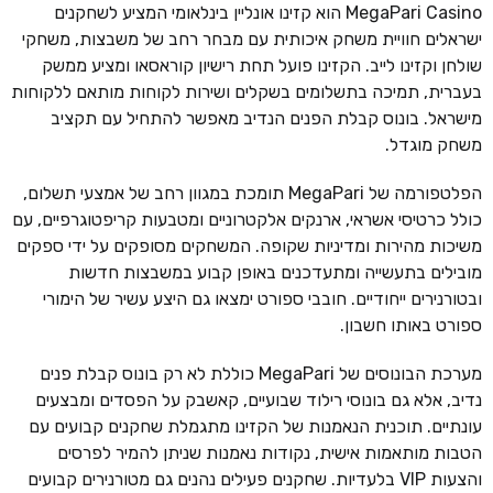
MegaPari Casino הוא קזינו אונליין בינלאומי המציע לשחקנים
ישראלים חוויית משחק איכותית עם מבחר רחב של משבצות, משחקי
שולחן וקזינו לייב. הקזינו פועל תחת רישיון קוראסאו ומציע ממשק
בעברית, תמיכה בתשלומים בשקלים ושירות לקוחות מותאם ללקוחות
מישראל. בונוס קבלת הפנים הנדיב מאפשר להתחיל עם תקציב
משחק מוגדל.
הפלטפורמה של MegaPari תומכת במגוון רחב של אמצעי תשלום,
כולל כרטיסי אשראי, ארנקים אלקטרוניים ומטבעות קריפטוגרפיים, עם
משיכות מהירות ומדיניות שקופה. המשחקים מסופקים על ידי ספקים
מובילים בתעשייה ומתעדכנים באופן קבוע במשבצות חדשות
ובטורנירים ייחודיים. חובבי ספורט ימצאו גם היצע עשיר של הימורי
ספורט באותו חשבון.
מערכת הבונוסים של MegaPari כוללת לא רק בונוס קבלת פנים
נדיב, אלא גם בונוסי רילוד שבועיים, קאשבק על הפסדים ומבצעים
עונתיים. תוכנית הנאמנות של הקזינו מתגמלת שחקנים קבועים עם
הטבות מותאמות אישית, נקודות נאמנות שניתן להמיר לפרסים
והצעות VIP בלעדיות. שחקנים פעילים נהנים גם מטורנירים קבועים