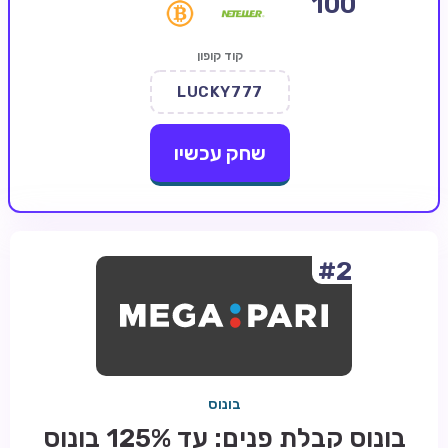
100
קזינו קריפטו
קוד קופון
קזינו PayPal
LUCKY777
טורנירי קזינו
הימורי ספורט
שחק עכשיו
אודות
צור קשר
בלוג וחדשות
#2
ביקורות
חדשות
טיפים
בונוס
מדריכים
בונוס קבלת פנים: עד 125% בונוס