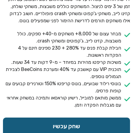
זמן של 3 ימים לניצול. המשחקים כוללים משבצות, משחקי שולחן,
קזינו לייב, משחקי ג'קפוט ומשחקי crash פופולריים. חשוב לבדוק
אילו משחקים תורמים לדרישת ההימור לפני שמפעילים בונוס.
מבחר עצום של 8,000+ משחקים מ-40+ ספקים, כולל
משבצות, קזינו לייב, ג'קפוטים ומשחקי crash.
חבילת קבלת פנים עד 280% + 230 ספינים חינם על 4
הפקדות ראשונות.
משיכות קריפטו מהירות במיוחד – מ-9 דקות עד 34 שעות.
תוכנית VIP עם קאשבק עד 40% ומערכת BeeCoins לצבירת
תגמולים נוספים.
בונוסי רילוד שבועיים, בונוס קריפטו 150% וטורנירים קבועים עם
קופות פרסים.
ממשק מותאם למובייל, רישיון קוראסאו ותמיכה במשחק אחראי
עם מגבלות הפקדה וזמן.
שחק עכשיו