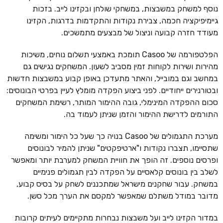
נוסף למשחק במשבצות, במשחקי שולחן ובקזינו לייב. בזכות
גיימיפיקציה חכמה, צבירת נקודות והתקדמות בדרגות, הקזינו
מעודד חזרה קבועה וניצול של מבצעים מתמשכים.
הפלטפורמה של Casoo תומכת באמצעי תשלום נוחים, משיכות
מהירות ושירות לקוחות זמין מסביב לשעון. המשחקים נגישים גם
במחשב וגם במובייל, והאתר מתעדכן באופן קבוע במשבצות חדשות
ובטורנירים ייחודיים. לפני ביצוע הפקדה מומלץ לעיין בפרטי הבונוסים:
סכום ההפקדה המינימלי, גובה ההימור המותר, רשימת המשחקים
התורמים לדרישת ההימור והזמן שניתן לעמוד בה.
מערכת התגמולים של Casoo בנויה כך שעל כל הימור ומשימה
שתסיימו, תצברו נקודות ו"ארטיפקטים" שניתן להמיר לבונוסים
ופרסים נוספים. זה הופך את חוויית המשחק למערבת יותר ומאפשר
לשלב בין בונוסים קלאסיים על הפקדה לבין תגמולים פנימיים
במשחק. עבור שחקנים מישראל שמתכננים לשחק על בסיס קבוע,
מדובר במודל משתלם שמאפשר למקסם את הערך מכל סשן.
במדור הקזינו לייב ועל משבצות נבחרות מתקיימים לעיתים קרובות