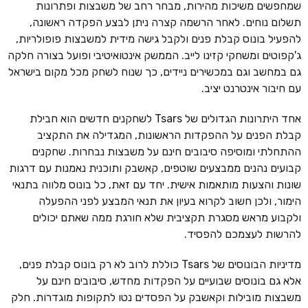
שמחפשים משיכות מהירות, מבחר רחב של משבצות ופתרונות
תשלום נוחים. לאחר הרשמה קצרה ניתן לבצע הפקדה ראשונה,
להפעיל בונוס קבלת פנים ולקבל גישה מידית למשבצות פופולריות,
ג'קפוטים ומשחקי קזינו לייב. הממשק אינטואיטיבי ופועל בצורה חלקה
גם במחשב וגם במכשירים ניידים, כך שנוח לשחק מכל מקום בישראל
עם חיבור אינטרנט יציב.
אחד היתרונות הגדולים של Tsars לשחקנים חדשים הוא חבילת
קבלת הפנים על ההפקדות הראשונות, המגדילה את התקציב
ההתחלתי ומוסיפה סיבובים חינם על משבצות נבחרות. שחקנים
קבועים נהנים ממבצעים שוטפים, קאשבק ותוכנית נאמנות עם דרגות
שונות והצעות מותאמות אישית. יחד עם זאת, כל בונוס מלווה בתנאי
הימור, ולכן חשוב לקרוא בעיון את תנאי המבצע לפני ההפעלה
ולקבוע מראש מסגרת תקציבית שלא חורגת ממה שאתם יכולים
להרשות לעצמכם להפסיד.
מדיניות הבונוסים של Tsars כוללת לרוב לא רק בונוס קבלת פנים,
אלא גם בונוסים שבועיים על הפקדות מחדש, סיבובים חינם על
משבצות מובילות וקאשבק על הפסדים נטו לתקופות מוגדרות. חלק