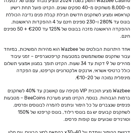
Wazbee Casino הושק בשנת 2024 ומציע מבחר עצום של למעלה
מ-8,000 משחקים מ-40 ספקים שונים. הקזינו פועל תחת רישיון
קוראסאו ומציע לשחקנים חדשים חבילת קבלת פנים נדיבה הכוללת
בונוס עד 280% ו-230 ספינים חינם על 4 ההפקדות הראשונות.
ההפקדה הראשונה מזכה בבונוס של 125% עד €200 + 50 ספינים
חינם.
אחד היתרונות הבולטים של Wazbee הוא מהירות המשיכות, במיוחד
עבור שחקנים שמשתמשים במטבעות קריפטוגרפיים – זמני עיבוד
מהירים של 9 דקות עד 34 שעות. הקזינו תומך במגוון אמצעי תשלום
כולל כרטיסי אשראי, ארנקים אלקטרוניים וקריפטו, עם הפקדה
מינימלית נמוכה של €10-20.
Wazbee מציע תוכנית VIP מקיפה עם קאשבק עד 40% לשחקנים
ברמות הגבוהות. בנוסף, הקזינו מציע מערכת BeeCoins – מטבעות
פנימיים שנצברים על כל הימור וניתנים להמרה לבונוסים ופרסים.
לשחקנים קבועים יש גם בונוסי רילוד, בונוס קריפטו של 150%
וטורנירים שבועיים עם קופות פרסים.
דרישת ההימור עומדת על x30-40 בהתאם לסוג הבונוס, עם חלון