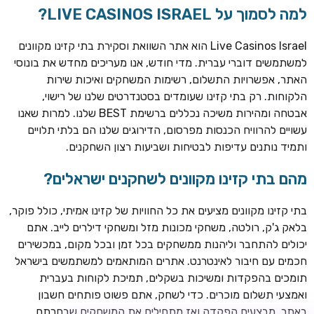
למה לסמוך על LIVE CASINOS ISRAEL?
Live Casinos Israel הוא אתר השוואת וסקירת בתי קזינו מקוונים
למשתמשים דוברי עברית. מדי חודש, אנו מעריכים מחדש את בונוסי
האתר, אפשרויות התשלום, רשימות המשחקים ואיכות שירות
הלקוחות. רק בתי קזינו שעומדים בסטנדרטים שלנו של רישוי,
אבטחה ומהירות משיכה נכללים ברשימת BEST שלנו. למרות שאנו
עשויים להרוויח הכנסות מפרסום, הדירוגים שלנו הם בלתי תלויים
ותמיד נותנים עדיפות לבטיחות ושביעות רצון השחקנים.
מהם בתי קזינו מקוונים לשחקנים ישראלים?
ROYSPINS
חבילת קבלת פנים: עד 250% בונוס עד €2,000 + 200 ספינים
חינם על ההפקדות הראשונות
בתי קזינו מקוונים מציעים את כל החוויות של קזינו אמיתי, כולל פוקר,
בלאק ג'ק, רולטה, משחקי מכונות מזל ומשחקי דילרים לייב. אתם
MEGAPARI
יכולים להתחבר וליהנות ממשחקים בכל זמן ובכל מקום, במכשירים
בונוס קבלת פנים: עד 125% בונוס עד €450 + 250 ספינים חינם
חכמים עם חיבור לאינטרנט. אתרים המותאמים למשתמשים בישראל
תומכים בהפקדות ומשיכות בשקלים, תמיכת לקוחות בעברית
WAZBEE
ואמצעי תשלום מוכרים. כדי לשחק, אתם פשוט פותחים חשבון
חבילת קבלת פנים: עד 280% בונוס עד €2,200 + 230 ספינים
באתר, מבצעים הפקדה ואז מתחילים את המשחקים שבחרתם.