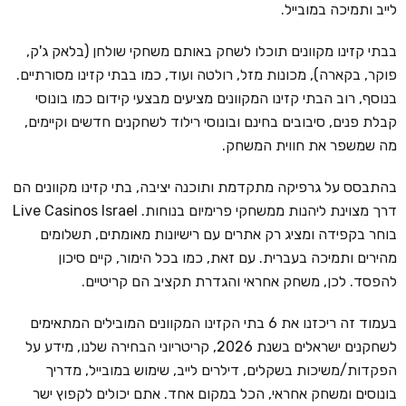
לייב ותמיכה במובייל.
בבתי קזינו מקוונים תוכלו לשחק באותם משחקי שולחן (בלאק ג'ק,
פוקר, בקארה), מכונות מזל, רולטה ועוד, כמו בבתי קזינו מסורתיים.
בנוסף, רוב הבתי קזינו המקוונים מציעים מבצעי קידום כמו בונוסי
קבלת פנים, סיבובים בחינם ובונוסי רילוד לשחקנים חדשים וקיימים,
מה שמשפר את חווית המשחק.
בהתבסס על גרפיקה מתקדמת ותוכנה יציבה, בתי קזינו מקוונים הם
דרך מצוינת ליהנות ממשחקי פרימיום בנוחות. Live Casinos Israel
בוחר בקפידה ומציג רק אתרים עם רישיונות מאומתים, תשלומים
מהירים ותמיכה בעברית. עם זאת, כמו בכל הימור, קיים סיכון
להפסד. לכן, משחק אחראי והגדרת תקציב הם קריטיים.
בעמוד זה ריכזנו את 6 בתי הקזינו המקוונים המובילים המתאימים
לשחקנים ישראלים בשנת 2026, קריטריוני הבחירה שלנו, מידע על
הפקדות/משיכות בשקלים, דילרים לייב, שימוש במובייל, מדריך
בונוסים ומשחק אחראי, הכל במקום אחד. אתם יכולים לקפוץ ישר