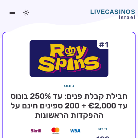
#1
משחקים אונליין
משחקים חינמיים
סלוטים אונליין
מדריכי קזינו
בונוס
מונדיאל 2026 הימורים
חבילת קבלת פנים: עד 250% בונוס
בלאקג'ק אונליין
עד €2,000 + 200 ספינים חינם על
ההפקדות הראשונות
בקרה אונליין
וידאו פוקר
דירוג
בונוסים בקזינו אונליין