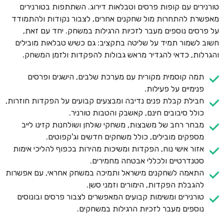
טורנירים עם קופות פרסים וטבלאות דירוג. השתתפות בטורנירים
מאפשרת להתחרות מול שחקנים אחרים, לצבור נקודות ולהתמודד
על פרסים נוספים מעבר לזכיות הרגילות במשחק. יחד עם זאת,
חשוב לשמור תמיד על שליטה בתקציב: גם כשיש טבלאות מובילים
והגרלות, כדאי להגדיר מראש גבולות להפקדות ולזמן המשחק.
תמה קוסמית מקורית עם מערכת שלבים, הישגים ופרסים
פנימיים על פעילות.
חבילת קבלת פנים נדיבה ומבצעים קבועים על הפקדות חוזרות,
כולל סיבובים חינם, קאשבק והטבות טורניר.
מבחר רחב של משבצות, משחקי שולחן ושולחנות קזינו לייב
מספקים מובילים, כולל משחקים חדשים וג'קפוטים.
אזור אישי נוח, הפקדות ומשיכות מהירות בכפוף להליכי אימות
סטנדרטיים ולכללי אבטחה מחמירים.
התאמה לשחקנים מישראל ותמיכה במשחק אחראי, עם אפשרות
להגבלת הפקדות, הימורים וזמני סשן.
טורנירים ומשימות קבועים המאפשרים לצבור פרסים ובונוסים
נוספים מעבר לזכיות הרגילות במשחקים.