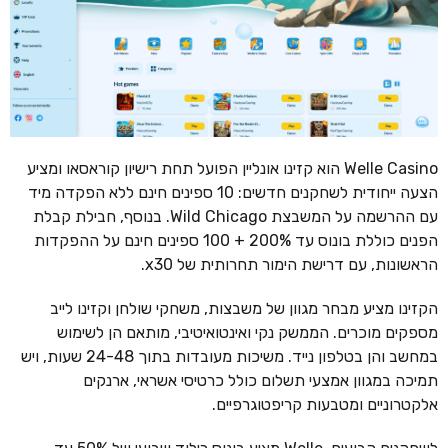
Welle Casino הוא קזינו אונליין הפועל תחת רישיון קוראסאו ומציע
הצעה ייחודית לשחקנים חדשים: 10 ספינים חינם ללא הפקדה מיד
עם ההרשמה על המשבצת Wild Chicago. בנוסף, חבילת קבלת
הפנים כוללת בונוס עד 200% + 100 ספינים חינם על ההפקדות
הראשונות, עם דרישת הימור תחרותית של x30.
הקזינו מציע מבחר מגוון של משבצות, משחקי שולחן וקזינו לייב
מספקים מוכרים. הממשק נקי ואינטואיטיבי, מותאם הן לשימוש
במחשב והן בטלפון נייד. משיכות מעובדות בתוך 24-48 שעות, ויש
תמיכה במגוון אמצעי תשלום כולל כרטיסי אשראי, ארנקים
אלקטרוניים ומטבעות קריפטוגרפיים.