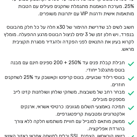
25%. מערכת הנאמנות מתגמלת שחקנים פעילים עם הטבות
מותאמות אישית ודרגות VIP עם יתרונות משופרים.
חשוב לשים לב שדרישת ההימור של x30 חלה על כל חלק מהבונוס
בנפרד, ויש חלון זמן של 3 ימים לניצול הבונוס מרגע ההפעלה. מומלץ
לקרוא בעיון את התנאים לפני הפקדה ולהגדיר מסגרת תקציבית
מראש.
חבילת קבלת פנים עד 250% + 200 ספינים חינם עם מבנה
בונוס מתגלגל ייחודי.
בונוסי רילוד שבועיים, בונוס קריפטו וקאשבק עד 25% לשחקנים
חוזרים.
מבחר רחב של משבצות, משחקי שולחן ושולחנות קזינו לייב
מספקים מובילים.
תמיכה באמצעי תשלום מגוונים: כרטיסי אשראי, ארנקים
אלקטרוניים ומטבעות קריפטוגרפיים.
ממשק מותאם למובייל עם חוויית משתמש חלקה ללא צורך
בהורדת אפליקציה.
רישיון קוראסאו, הצפנת SSL וכלים למשחק אחראי באזור האישי.