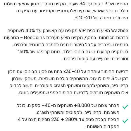
מהירים של 9 דקות עד 34 שעות. הקזינו תומך במגוון אמצעי תשלום
כולל כרטיסי אשראי, ארנקים אלקטרוניים וקריפטו, עם הפקדה
מינימלית נמוכה של €10-20.
Wazbee מציע תוכנית VIP מקיפה עם קאשבק עד 40% לשחקנים
ברמות הגבוהות. בנוסף, הקזינו מציע מערכת BeeCoins – מטבעות
פנימיים שנצברים על כל הימור וניתנים להמרה לבונוסים ופרסים.
לשחקנים קבועים יש גם בונוסי רילוד, בונוס קריפטו של 150%
וטורנירים שבועיים עם קופות פרסים.
דרישת ההימור עומדת על x30-40 בהתאם לסוג הבונוס, עם חלון
זמן של 3 ימים לניצול. המשחקים כוללים משבצות, משחקי שולחן,
קזינו לייב, משחקי ג'קפוט ומשחקי crash פופולריים. חשוב לבדוק
אילו משחקים תורמים לדרישת ההימור לפני שמפעילים בונוס.
מבחר עצום של 8,000+ משחקים מ-40+ ספקים, כולל
משבצות, קזינו לייב, ג'קפוטים ומשחקי crash.
חבילת קבלת פנים עד 280% + 230 ספינים חינם על 4
הפקדות ראשונות.