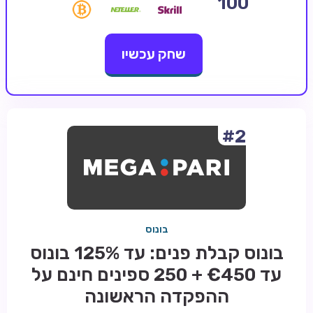
100
קזינו קריפטו
שחק עכשיו
קזינו PayPal
טורנירי קזינו
הימורי ספורט
אודות
#2
צור קשר
בלוג וחדשות
ביקורות
בונוס
חדשות
בונוס קבלת פנים: עד 125% בונוס
טיפים
עד €450 + 250 ספינים חינם על
מדריכים
ההפקדה הראשונה