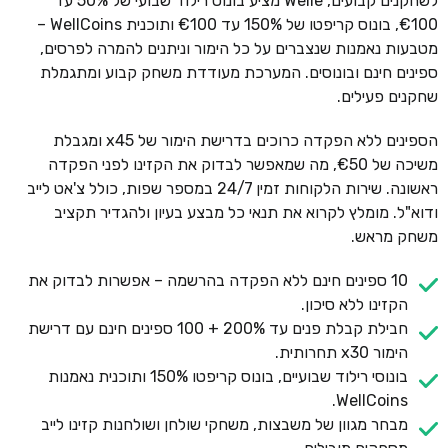
לשחקנים קבועים, Welle מציע בונוס רילוד שבועי של 50% עד
€100, בונוס קריפטו של 150% עד €100 ותוכנית WellCoins –
מטבעות נאמנות שנצברים על כל הימור וניתנים להמרה לפרסים,
ספינים חינם ובונוסים. המערכת מעודדת משחק קבוע ומתגמלת
שחקנים פעילים.
הספינים ללא הפקדה כרוכים בדרישת הימור של x45 ומגבלת
משיכה של €50, מה שמאפשר לבדוק את הקזינו לפני הפקדה
ראשונה. שירות הלקוחות זמין 24/7 במספר שפות, כולל צ'אט לייב
ודוא"ל. מומלץ לקרוא את תנאי כל מבצע בעיון ולהגדיר תקציב
משחק מראש.
10 ספינים חינם ללא הפקדה בהרשמה – אפשרות לבדוק את
הקזינו ללא סיכון.
חבילת קבלת פנים עד 200% + 100 ספינים חינם עם דרישת
הימור x30 תחרותית.
בונוסי רילוד שבועיים, בונוס קריפטו 150% ותוכנית נאמנות
WellCoins.
מבחר מגוון של משבצות, משחקי שולחן ושולחנות קזינו לייב