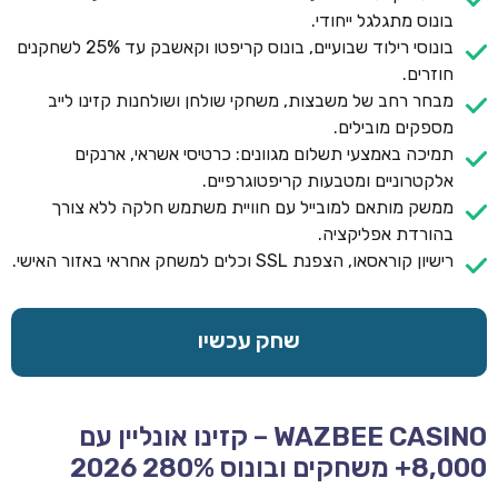
בונוס מתגלגל ייחודי.
בונוסי רילוד שבועיים, בונוס קריפטו וקאשבק עד 25% לשחקנים
חוזרים.
מבחר רחב של משבצות, משחקי שולחן ושולחנות קזינו לייב
מספקים מובילים.
תמיכה באמצעי תשלום מגוונים: כרטיסי אשראי, ארנקים
אלקטרוניים ומטבעות קריפטוגרפיים.
ממשק מותאם למובייל עם חוויית משתמש חלקה ללא צורך
בהורדת אפליקציה.
רישיון קוראסאו, הצפנת SSL וכלים למשחק אחראי באזור האישי.
שחק עכשיו
WAZBEE CASINO – קזינו אונליין עם
8,000+ משחקים ובונוס 280% 2026