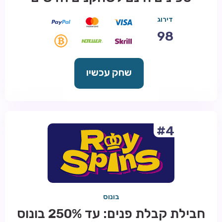
דירוג
98
שחק עכשיו
#4
בונוס
חבילת קבלת פנים: עד 250% בונוס