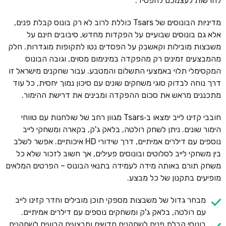
להרשות לעצמכם להפסיד.
מדיניות הבונוסים של Tsars כוללת לרוב לא רק בונוס קבלת פנים,
אלא גם בונוסים שבועיים על הפקדות מחדש, סיבובים חינם על
משבצות מובילות וקאשבק על הפסדים נטו לתקופות מוגדרות. חלק
מהמבצעים זמינים רק מהפקדה במינימום מסוים, וגובה הבונוס
המקסימלי תלוי באמצעי התשלום והמטבע. עבור שחקנים מישראל זו
דרך נוחה לבדוק סוגי משחקים שונים עם סיכון נמוך יחסית, כל עוד
מתכננים מראש את סכום ההפקדה ומבינים את דרישת ההימור.
חובבי קזינו לייב ימצאו ב‑Tsars מגוון רחב של שולחנות עם טווחי
הימור שונים. ניתן לשחק רולטה, בלאק ג'ק, בקארה ומשחקי לייב
נוספים עם דילרים אמיתיים, דרך שידורי HD איכותיים. אפשר לשלב
בין משחקי לייב לסלוטים ובונוסים פעילים, אך חשוב לזכור שלא כל
משחק תורם באותה מידה לעמידה בתנאי הבונוס – הפרטים המלאים
מופיעים בתקנון של כל מבצע.
מבחר גדול של משבצות מספקי תוכן מובילים וחדר קזינו לייב
עם רולטה, בלאק ג'ק ומשחקים נוספים עם דילרים אמיתיים.
בונוסי קבלת פנים לשחקנים חדשים ומבצעים קבועים לשחקנים