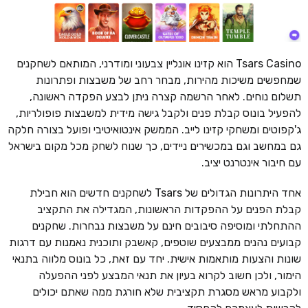
Tsars Casino הוא קזינו אונליין צבעוני ומודרני, המותאם לשחקנים
שמחפשים משיכות מהירות, מבחר רחב של משבצות ופתרונות
תשלום נוחים. לאחר הרשמה קצרה ניתן לבצע הפקדה ראשונה,
להפעיל בונוס קבלת פנים ולקבל גישה מידית למשבצות פופולריות,
ג'קפוטים ומשחקי קזינו לייב. הממשק אינטואיטיבי ופועל בצורה חלקה
גם במחשב וגם במכשירים ניידים, כך שנוח לשחק מכל מקום בישראל
עם חיבור אינטרנט יציב.
אחד היתרונות הגדולים של Tsars לשחקנים חדשים הוא חבילת
קבלת הפנים על ההפקדות הראשונות, המגדילה את התקציב
ההתחלתי ומוסיפה סיבובים חינם על משבצות נבחרות. שחקנים
קבועים נהנים ממבצעים שוטפים, קאשבק ותוכנית נאמנות עם דרגות
שונות והצעות מותאמות אישית. יחד עם זאת, כל בונוס מלווה בתנאי
הימור, ולכן חשוב לקרוא בעיון את תנאי המבצע לפני ההפעלה
ולקבוע מראש מסגרת תקציבית שלא חורגת ממה שאתם יכולים