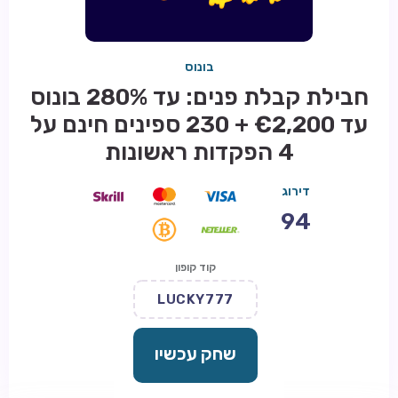
בונוס
חבילת קבלת פנים: עד 280% בונוס
עד €2,200 + 230 ספינים חינם על
4 הפקדות ראשונות
דירוג
94
קוד קופון
LUCKY777
שחק עכשיו