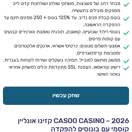
מבחר רחב של משבצות, משחקי שולחן ושולחנות קזינו לייב
מספקים מובילים בתעשייה.
בונוס קבלת פנים נדיב: עד 125% בונוס + 250 ספינים חינם על
ההפקדה הראשונה.
בונוסי רילוד שבועיים, קאשבק, תוכנית נאמנות וטורנירים קבועים
עם קופות פרסים.
אמצעי תשלום מגוונים: כרטיסי אשראי, ארנקים אלקטרוניים
ומטבעות קריפטוגרפיים.
ממשק מותאם למובייל, תמיכה בשקלים ושירות לקוחות בעברית.
רישיון קוראסאו, הצפנת SSL מתקדמת וכלים למשחק אחראי
באזור האישי.
שחק עכשיו
CASOO CASINO – 2026 קזינו אונליין
קוסמי עם בונוסים להפקדה