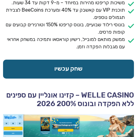
משיכות קריפטו מהירות במיוחד – מ-9 דקות עד 34 שעות.
תוכנית VIP עם קאשבק עד 40% ומערכת BeeCoins לצבירת
תגמולים נוספים.
בונוסי רילוד שבועיים, בונוס קריפטו 150% וטורנירים קבועים עם
קופות פרסים.
ממשק מותאם למובייל, רישיון קוראסאו ותמיכה במשחק אחראי
עם מגבלות הפקדה וזמן.
שחק עכשיו
WELLE CASINO – קזינו אונליין עם ספינים
ללא הפקדה ובונוס 200% 2026