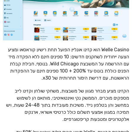
Welle Casino הוא קזינו אונליין הפועל תחת רישיון קוראסאו ומציע
הצעה ייחודית לשחקנים חדשים: 10 ספינים חינם ללא הפקדה מיד
עם ההרשמה על המשבצת Wild Chicago. בנוסף, חבילת קבלת
הפנים כוללת בונוס עד 200% + 100 ספינים חינם על ההפקדות
הראשונות, עם דרישת הימור תחרותית של x30.
הקזינו מציע מבחר מגוון של משבצות, משחקי שולחן וקזינו לייב
מספקים מוכרים. הממשק נקי ואינטואיטיבי, מותאם הן לשימוש
במחשב והן בטלפון נייד. משיכות מעובדות בתוך 24-48 שעות, ויש
תמיכה במגוון אמצעי תשלום כולל כרטיסי אשראי, ארנקים
אלקטרוניים ומטבעות קריפטוגרפיים.