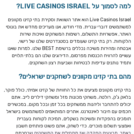
למה לסמוך על LIVE CASINOS ISRAEL?
Live Casinos Israel הוא אתר השוואת וסקירת בתי קזינו מקוונים
למשתמשים דוברי עברית. מדי חודש, אנו מעריכים מחדש את בונוסי
האתר, אפשרויות התשלום, רשימות המשחקים ואיכות שירות
הלקוחות. רק בתי קזינו שעומדים בסטנדרטים שלנו של רישוי,
אבטחה ומהירות משיכה נכללים ברשימת BEST שלנו. למרות שאנו
עשויים להרוויח הכנסות מפרסום, הדירוגים שלנו הם בלתי תלויים
ותמיד נותנים עדיפות לבטיחות ושביעות רצון השחקנים.
TSARS
חבילת קבלת פנים: בונוס 100% עד 300€ + 100 ספיני בונוס על
מהם בתי קזינו מקוונים לשחקנים ישראלים?
ההפקדה הראשונה
בתי קזינו מקוונים מציעים את כל החוויות של קזינו אמיתי, כולל פוקר,
CASOO
בלאק ג'ק, רולטה, משחקי מכונות מזל ומשחקי דילרים לייב. אתם
בונוס מתגלגל עד 2,000 ₪ + 200 ספינים חינם לשחקנים
יכולים להתחבר וליהנות ממשחקים בכל זמן ובכל מקום, במכשירים
חדשים
חכמים עם חיבור לאינטרנט. אתרים המותאמים למשתמשים בישראל
ROYSPINS
תומכים בהפקדות ומשיכות בשקלים, תמיכת לקוחות בעברית
חבילת קבלת פנים: עד 250% בונוס עד €2,000 + 200 ספינים
ואמצעי תשלום מוכרים. כדי לשחק, אתם פשוט פותחים חשבון
חינם על ההפקדות הראשונות
באתר, מבצעים הפקדה ואז מתחילים את המשחקים שבחרתם.