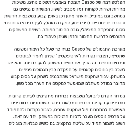
הפלטפורמה של Casoo תומכת באמצעי תשלום נוחים, משיכות
מהירות ושירות לקוחות זמין מסביב לשעון. המשחקים נגישים גם
במחשב וגם במובייל, והאתר מתעדכן באופן קבוע במשבצות חדשות
ובטורנירים ייחודיים. לפני ביצוע הפקדה מומלץ לעיין בפרטי הבונוסים:
סכום ההפקדה המינימלי, גובה ההימור המותר, רשימת המשחקים
התורמים לדרישת ההימור והזמן שניתן לעמוד בה.
מערכת התגמולים של Casoo בנויה כך שעל כל הימור ומשימה
שתסיימו, תצברו נקודות ו"ארטיפקטים" שניתן להמיר לבונוסים
ופרסים נוספים. זה הופך את חוויית המשחק למערבת יותר ומאפשר
לשלב בין בונוסים קלאסיים על הפקדה לבין תגמולים פנימיים
במשחק. עבור שחקנים מישראל שמתכננים לשחק על בסיס קבוע,
מדובר במודל משתלם שמאפשר למקסם את הערך מכל סשן.
במדור הקזינו לייב ועל משבצות נבחרות מתקיימים לעיתים קרובות
טורנירים עם קופות פרסים וטבלאות דירוג. השתתפות בטורנירים
מאפשרת להתחרות מול שחקנים אחרים, לצבור נקודות ולהתמודד
על פרסים נוספים מעבר לזכיות הרגילות במשחק. יחד עם זאת,
חשוב לשמור תמיד על שליטה בתקציב: גם כשיש טבלאות מובילים