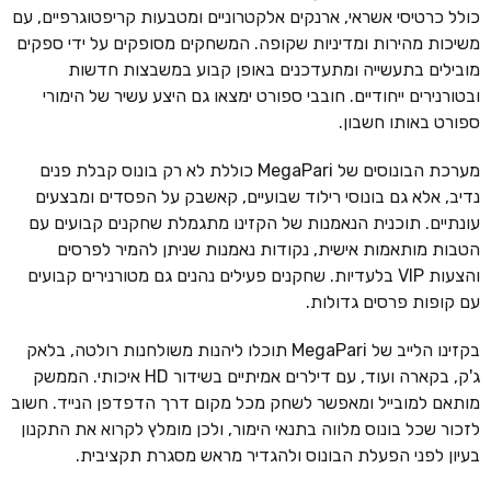
כולל כרטיסי אשראי, ארנקים אלקטרוניים ומטבעות קריפטוגרפיים, עם
משיכות מהירות ומדיניות שקופה. המשחקים מסופקים על ידי ספקים
מובילים בתעשייה ומתעדכנים באופן קבוע במשבצות חדשות
ובטורנירים ייחודיים. חובבי ספורט ימצאו גם היצע עשיר של הימורי
ספורט באותו חשבון.
מערכת הבונוסים של MegaPari כוללת לא רק בונוס קבלת פנים
נדיב, אלא גם בונוסי רילוד שבועיים, קאשבק על הפסדים ומבצעים
עונתיים. תוכנית הנאמנות של הקזינו מתגמלת שחקנים קבועים עם
הטבות מותאמות אישית, נקודות נאמנות שניתן להמיר לפרסים
והצעות VIP בלעדיות. שחקנים פעילים נהנים גם מטורנירים קבועים
עם קופות פרסים גדולות.
בקזינו הלייב של MegaPari תוכלו ליהנות משולחנות רולטה, בלאק
ג'ק, בקארה ועוד, עם דילרים אמיתיים בשידור HD איכותי. הממשק
מותאם למובייל ומאפשר לשחק מכל מקום דרך הדפדפן הנייד. חשוב
לזכור שכל בונוס מלווה בתנאי הימור, ולכן מומלץ לקרוא את התקנון
בעיון לפני הפעלת הבונוס ולהגדיר מראש מסגרת תקציבית.