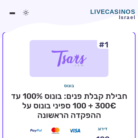
#1
משחקים אונליין
משחקים חינמיים
סלוטים אונליין
מדריכי קזינו
בונוס
מונדיאל 2026 הימורים
חבילת קבלת פנים: בונוס 100% עד
בלאקג'ק אונליין
300€ + 100 ספיני בונוס על
ההפקדה הראשונה
בקרה אונליין
וידאו פוקר
דירוג
בונוסים בקזינו אונליין