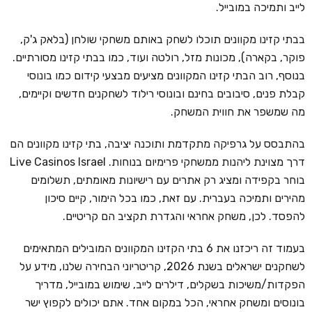
לייב ותמיכה במובייל.
בבתי קזינו מקוונים תוכלו לשחק באותם משחקי שולחן (בלאק ג'ק,
פוקר, בקארה), מכונות מזל, רולטה ועוד, כמו בבתי קזינו מסורתיים.
בנוסף, רוב הבתי קזינו המקוונים מציעים מבצעי קידום כמו בונוסי
קבלת פנים, סיבובים בחינם ובונוסי רילוד לשחקנים חדשים וקיימים,
מה שמשפר את חווית המשחק.
בהתבסס על גרפיקה מתקדמת ותוכנה יציבה, בתי קזינו מקוונים הם
דרך מצוינת ליהנות ממשחקי פרימיום בנוחות. Live Casinos Israel
בוחר בקפידה ומציג רק אתרים עם רישיונות מאומתים, תשלומים
מהירים ותמיכה בעברית. עם זאת, כמו בכל הימור, קיים סיכון
להפסד. לכן, משחק אחראי והגדרת תקציב הם קריטיים.
בעמוד זה ריכזנו את 6 בתי הקזינו המקוונים המובילים המתאימים
לשחקנים ישראלים בשנת 2026, קריטריוני הבחירה שלנו, מידע על
הפקדות/משיכות בשקלים, דילרים לייב, שימוש במובייל, מדריך
בונוסים ומשחק אחראי, הכל במקום אחד. אתם יכולים לקפוץ ישר