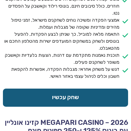
חוזרים, כולל סיבובים חינם, בונוסי רילוד וקאשבק על הפסדים
נטו.
אמצעי הפקדה ומשיכה נוחים לשחקנים מישראל, זמני טיפול
מהירים ומדיניות שקופה של מגבלות ועמלות.
התאמה מלאה למובייל, כך שניתן לבצע הפקדות, להפעיל
בונוסים ולשחק במשחקים המועדפים ישירות מהטלפון החכם או
מהטאבלט.
תוכנית נאמנות מתקדמת עם דרגות, הצעות בלעדיות וקאשבק
משופר לשחקנים פעילים.
דגש על משחק אחראי: מגבלות הפקדה, אפשרות להקפאת
חשבון וכלים לניהול עצמי באזור האישי.
שחק עכשיו
MEGAPARI CASINO – 2026 קזינו אונליין
עם בונוס 125% ו-250 ספינים חינם