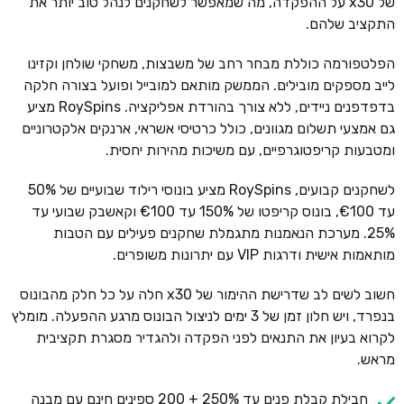
של x30 על ההפקדה, מה שמאפשר לשחקנים לנהל טוב יותר את
התקציב שלהם.
הפלטפורמה כוללת מבחר רחב של משבצות, משחקי שולחן וקזינו
לייב מספקים מובילים. הממשק מותאם למובייל ופועל בצורה חלקה
בדפדפנים ניידים, ללא צורך בהורדת אפליקציה. RoySpins מציע
גם אמצעי תשלום מגוונים, כולל כרטיסי אשראי, ארנקים אלקטרוניים
ומטבעות קריפטוגרפיים, עם משיכות מהירות יחסית.
לשחקנים קבועים, RoySpins מציע בונוסי רילוד שבועיים של 50%
עד €100, בונוס קריפטו של 150% עד €100 וקאשבק שבועי עד
25%. מערכת הנאמנות מתגמלת שחקנים פעילים עם הטבות
מותאמות אישית ודרגות VIP עם יתרונות משופרים.
חשוב לשים לב שדרישת ההימור של x30 חלה על כל חלק מהבונוס
בנפרד, ויש חלון זמן של 3 ימים לניצול הבונוס מרגע ההפעלה. מומלץ
לקרוא בעיון את התנאים לפני הפקדה ולהגדיר מסגרת תקציבית
מראש.
חבילת קבלת פנים עד 250% + 200 ספינים חינם עם מבנה