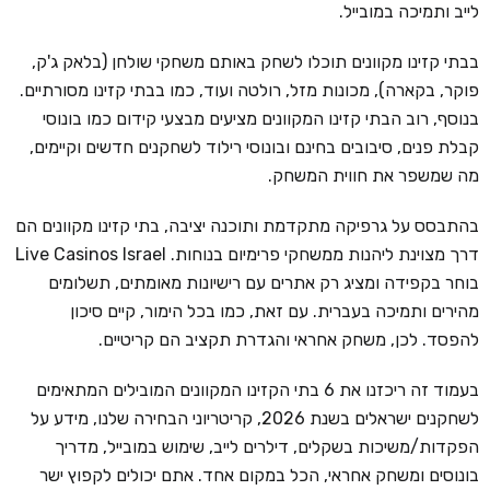
לייב ותמיכה במובייל.
בבתי קזינו מקוונים תוכלו לשחק באותם משחקי שולחן (בלאק ג'ק,
פוקר, בקארה), מכונות מזל, רולטה ועוד, כמו בבתי קזינו מסורתיים.
בנוסף, רוב הבתי קזינו המקוונים מציעים מבצעי קידום כמו בונוסי
קבלת פנים, סיבובים בחינם ובונוסי רילוד לשחקנים חדשים וקיימים,
מה שמשפר את חווית המשחק.
בהתבסס על גרפיקה מתקדמת ותוכנה יציבה, בתי קזינו מקוונים הם
דרך מצוינת ליהנות ממשחקי פרימיום בנוחות. Live Casinos Israel
בוחר בקפידה ומציג רק אתרים עם רישיונות מאומתים, תשלומים
מהירים ותמיכה בעברית. עם זאת, כמו בכל הימור, קיים סיכון
להפסד. לכן, משחק אחראי והגדרת תקציב הם קריטיים.
בעמוד זה ריכזנו את 6 בתי הקזינו המקוונים המובילים המתאימים
לשחקנים ישראלים בשנת 2026, קריטריוני הבחירה שלנו, מידע על
הפקדות/משיכות בשקלים, דילרים לייב, שימוש במובייל, מדריך
בונוסים ומשחק אחראי, הכל במקום אחד. אתם יכולים לקפוץ ישר