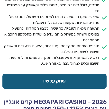
חוזרים, כולל סיבובים חינם, בונוסי רילוד וקאשבק על הפסדים
נטו.
אמצעי הפקדה ומשיכה נוחים לשחקנים מישראל, זמני טיפול
מהירים ומדיניות שקופה של מגבלות ועמלות.
התאמה מלאה למובייל, כך שניתן לבצע הפקדות, להפעיל
בונוסים ולשחק במשחקים המועדפים ישירות מהטלפון החכם או
מהטאבלט.
תוכנית נאמנות מתקדמת עם דרגות, הצעות בלעדיות וקאשבק
משופר לשחקנים פעילים.
דגש על משחק אחראי: מגבלות הפקדה, אפשרות להקפאת
חשבון וכלים לניהול עצמי באזור האישי.
שחק עכשיו
MEGAPARI CASINO – 2026 קזינו אונליין
עם בונוס 125% ו-250 ספינים חינם