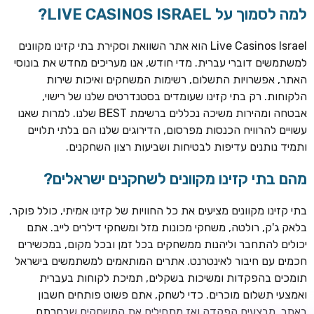
למה לסמוך על LIVE CASINOS ISRAEL?
Live Casinos Israel הוא אתר השוואת וסקירת בתי קזינו מקוונים
למשתמשים דוברי עברית. מדי חודש, אנו מעריכים מחדש את בונוסי
האתר, אפשרויות התשלום, רשימות המשחקים ואיכות שירות
הלקוחות. רק בתי קזינו שעומדים בסטנדרטים שלנו של רישוי,
אבטחה ומהירות משיכה נכללים ברשימת BEST שלנו. למרות שאנו
עשויים להרוויח הכנסות מפרסום, הדירוגים שלנו הם בלתי תלויים
ותמיד נותנים עדיפות לבטיחות ושביעות רצון השחקנים.
TSARS
חבילת קבלת פנים: בונוס 100% עד 300€ + 100 ספיני בונוס על
מהם בתי קזינו מקוונים לשחקנים ישראלים?
ההפקדה הראשונה
בתי קזינו מקוונים מציעים את כל החוויות של קזינו אמיתי, כולל פוקר,
CASOO
בלאק ג'ק, רולטה, משחקי מכונות מזל ומשחקי דילרים לייב. אתם
בונוס מתגלגל עד 2,000 ₪ + 200 ספינים חינם לשחקנים
יכולים להתחבר וליהנות ממשחקים בכל זמן ובכל מקום, במכשירים
חדשים
חכמים עם חיבור לאינטרנט. אתרים המותאמים למשתמשים בישראל
ROYSPINS
תומכים בהפקדות ומשיכות בשקלים, תמיכת לקוחות בעברית
חבילת קבלת פנים: עד 250% בונוס עד €2,000 + 200 ספינים
ואמצעי תשלום מוכרים. כדי לשחק, אתם פשוט פותחים חשבון
חינם על ההפקדות הראשונות
באתר, מבצעים הפקדה ואז מתחילים את המשחקים שבחרתם.