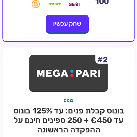
100
קזינו קריפטו
שחק עכשיו
קזינו PayPal
טורנירי קזינו
הימורי ספורט
אודות
#2
צור קשר
בלוג וחדשות
ביקורות
בונוס
חדשות
בונוס קבלת פנים: עד 125% בונוס
טיפים
עד €450 + 250 ספינים חינם על
מדריכים
ההפקדה הראשונה