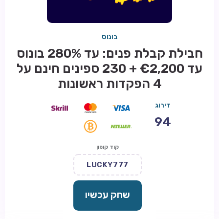
בונוס
חבילת קבלת פנים: עד 280% בונוס
עד €2,200 + 230 ספינים חינם על
4 הפקדות ראשונות
דירוג
94
קוד קופון
LUCKY777
שחק עכשיו