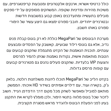
כולל כרטיסי אשראי, ארנקים אלקטרוניים ומטבעות קריפטוגרפיים, עם
משיכות מהירות ומדיניות שקופה. המשחקים מסופקים על ידי ספקים
מובילים בתעשייה ומתעדכנים באופן קבוע במשבצות חדשות
ובטורנירים ייחודיים. חובבי ספורט ימצאו גם היצע עשיר של הימורי
ספורט באותו חשבון.
מערכת הבונוסים של MegaPari כוללת לא רק בונוס קבלת פנים
נדיב, אלא גם בונוסי רילוד שבועיים, קאשבק על הפסדים ומבצעים
עונתיים. תוכנית הנאמנות של הקזינו מתגמלת שחקנים קבועים עם
הטבות מותאמות אישית, נקודות נאמנות שניתן להמיר לפרסים
והצעות VIP בלעדיות. שחקנים פעילים נהנים גם מטורנירים קבועים
עם קופות פרסים גדולות.
בקזינו הלייב של MegaPari תוכלו ליהנות משולחנות רולטה, בלאק
ג'ק, בקארה ועוד, עם דילרים אמיתיים בשידור HD איכותי. הממשק
מותאם למובייל ומאפשר לשחק מכל מקום דרך הדפדפן הנייד. חשוב
לזכור שכל בונוס מלווה בתנאי הימור, ולכן מומלץ לקרוא את התקנון
בעיון לפני הפעלת הבונוס ולהגדיר מראש מסגרת תקציבית.