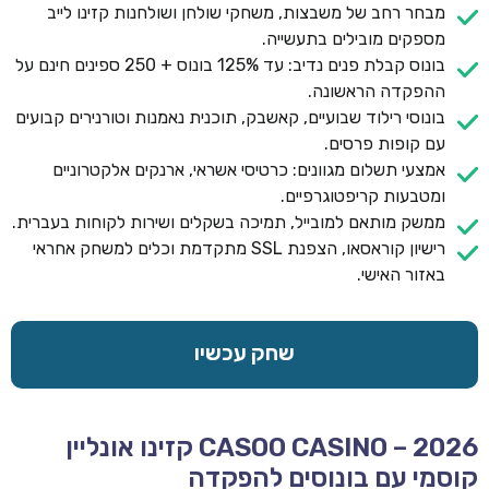
מבחר רחב של משבצות, משחקי שולחן ושולחנות קזינו לייב
מספקים מובילים בתעשייה.
בונוס קבלת פנים נדיב: עד 125% בונוס + 250 ספינים חינם על
ההפקדה הראשונה.
בונוסי רילוד שבועיים, קאשבק, תוכנית נאמנות וטורנירים קבועים
עם קופות פרסים.
אמצעי תשלום מגוונים: כרטיסי אשראי, ארנקים אלקטרוניים
ומטבעות קריפטוגרפיים.
ממשק מותאם למובייל, תמיכה בשקלים ושירות לקוחות בעברית.
רישיון קוראסאו, הצפנת SSL מתקדמת וכלים למשחק אחראי
באזור האישי.
שחק עכשיו
CASOO CASINO – 2026 קזינו אונליין
קוסמי עם בונוסים להפקדה