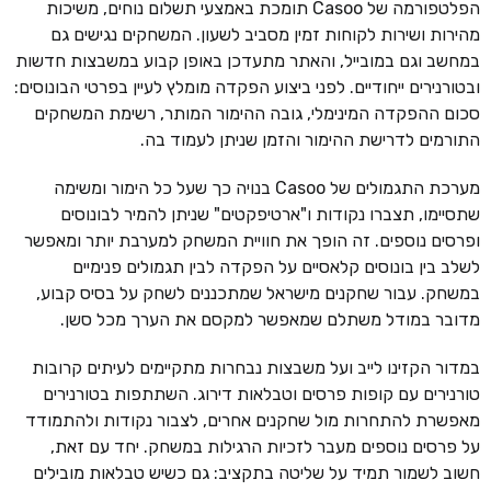
הפלטפורמה של Casoo תומכת באמצעי תשלום נוחים, משיכות
מהירות ושירות לקוחות זמין מסביב לשעון. המשחקים נגישים גם
במחשב וגם במובייל, והאתר מתעדכן באופן קבוע במשבצות חדשות
ובטורנירים ייחודיים. לפני ביצוע הפקדה מומלץ לעיין בפרטי הבונוסים:
סכום ההפקדה המינימלי, גובה ההימור המותר, רשימת המשחקים
התורמים לדרישת ההימור והזמן שניתן לעמוד בה.
מערכת התגמולים של Casoo בנויה כך שעל כל הימור ומשימה
שתסיימו, תצברו נקודות ו"ארטיפקטים" שניתן להמיר לבונוסים
ופרסים נוספים. זה הופך את חוויית המשחק למערבת יותר ומאפשר
לשלב בין בונוסים קלאסיים על הפקדה לבין תגמולים פנימיים
במשחק. עבור שחקנים מישראל שמתכננים לשחק על בסיס קבוע,
מדובר במודל משתלם שמאפשר למקסם את הערך מכל סשן.
במדור הקזינו לייב ועל משבצות נבחרות מתקיימים לעיתים קרובות
טורנירים עם קופות פרסים וטבלאות דירוג. השתתפות בטורנירים
מאפשרת להתחרות מול שחקנים אחרים, לצבור נקודות ולהתמודד
על פרסים נוספים מעבר לזכיות הרגילות במשחק. יחד עם זאת,
חשוב לשמור תמיד על שליטה בתקציב: גם כשיש טבלאות מובילים