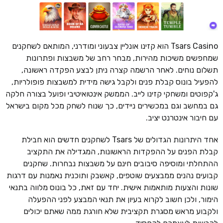
Tsars Casino הוא קזינו אונליין צבעוני ומודרני, המותאם לשחקנים
שמחפשים משיכות מהירות, מבחר רחב של משבצות ופתרונות
תשלום נוחים. לאחר הרשמה קצרה ניתן לבצע הפקדה ראשונה,
להפעיל בונוס קבלת פנים ולקבל גישה מידית למשבצות פופולריות,
ג'קפוטים ומשחקי קזינו לייב. הממשק אינטואיטיבי ופועל בצורה חלקה
גם במחשב וגם במכשירים ניידים, כך שנוח לשחק מכל מקום בישראל
עם חיבור אינטרנט יציב.
אחד היתרונות הגדולים של Tsars לשחקנים חדשים הוא חבילת
קבלת הפנים על ההפקדות הראשונות, המגדילה את התקציב
ההתחלתי ומוסיפה סיבובים חינם על משבצות נבחרות. שחקנים
קבועים נהנים ממבצעים שוטפים, קאשבק ותוכנית נאמנות עם דרגות
שונות והצעות מותאמות אישית. יחד עם זאת, כל בונוס מלווה בתנאי
הימור, ולכן חשוב לקרוא בעיון את תנאי המבצע לפני ההפעלה
ולקבוע מראש מסגרת תקציבית שלא חורגת ממה שאתם יכולים