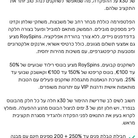
של x30 על ההפקדה, מה שמאפשר לשחקנים לנהל טוב יותר את
התקציב שלהם.
הפלטפורמה כוללת מבחר רחב של משבצות, משחקי שולחן וקזינו
לייב מספקים מובילים. הממשק מותאם למובייל ופועל בצורה חלקה
בדפדפנים ניידים, ללא צורך בהורדת אפליקציה. RoySpins מציע
גם אמצעי תשלום מגוונים, כולל כרטיסי אשראי, ארנקים אלקטרוניים
ומטבעות קריפטוגרפיים, עם משיכות מהירות יחסית.
לשחקנים קבועים, RoySpins מציע בונוסי רילוד שבועיים של 50%
עד €100, בונוס קריפטו של 150% עד €100 וקאשבק שבועי עד
25%. מערכת הנאמנות מתגמלת שחקנים פעילים עם הטבות
מותאמות אישית ודרגות VIP עם יתרונות משופרים.
חשוב לשים לב שדרישת ההימור של x30 חלה על כל חלק מהבונוס
בנפרד, ויש חלון זמן של 3 ימים לניצול הבונוס מרגע ההפעלה. מומלץ
לקרוא בעיון את התנאים לפני הפקדה ולהגדיר מסגרת תקציבית
מראש.
חבילת קבלת פנים עד 250% + 200 ספינים חינם עם מבנה