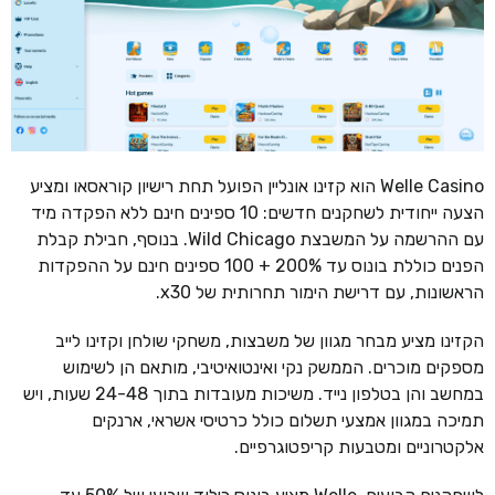
Welle Casino הוא קזינו אונליין הפועל תחת רישיון קוראסאו ומציע
הצעה ייחודית לשחקנים חדשים: 10 ספינים חינם ללא הפקדה מיד
עם ההרשמה על המשבצת Wild Chicago. בנוסף, חבילת קבלת
הפנים כוללת בונוס עד 200% + 100 ספינים חינם על ההפקדות
הראשונות, עם דרישת הימור תחרותית של x30.
הקזינו מציע מבחר מגוון של משבצות, משחקי שולחן וקזינו לייב
מספקים מוכרים. הממשק נקי ואינטואיטיבי, מותאם הן לשימוש
במחשב והן בטלפון נייד. משיכות מעובדות בתוך 24-48 שעות, ויש
תמיכה במגוון אמצעי תשלום כולל כרטיסי אשראי, ארנקים
אלקטרוניים ומטבעות קריפטוגרפיים.