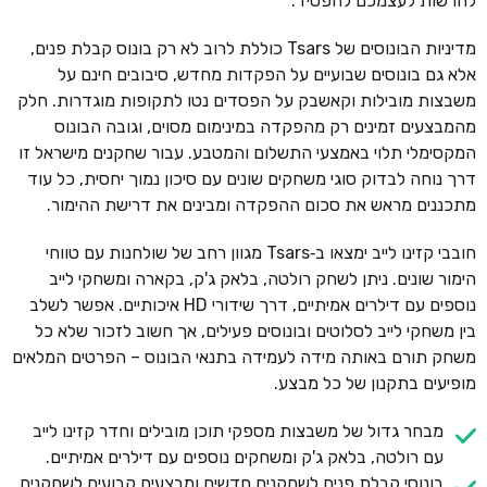
להרשות לעצמכם להפסיד.
מדיניות הבונוסים של Tsars כוללת לרוב לא רק בונוס קבלת פנים,
אלא גם בונוסים שבועיים על הפקדות מחדש, סיבובים חינם על
משבצות מובילות וקאשבק על הפסדים נטו לתקופות מוגדרות. חלק
מהמבצעים זמינים רק מהפקדה במינימום מסוים, וגובה הבונוס
המקסימלי תלוי באמצעי התשלום והמטבע. עבור שחקנים מישראל זו
דרך נוחה לבדוק סוגי משחקים שונים עם סיכון נמוך יחסית, כל עוד
מתכננים מראש את סכום ההפקדה ומבינים את דרישת ההימור.
חובבי קזינו לייב ימצאו ב‑Tsars מגוון רחב של שולחנות עם טווחי
הימור שונים. ניתן לשחק רולטה, בלאק ג'ק, בקארה ומשחקי לייב
נוספים עם דילרים אמיתיים, דרך שידורי HD איכותיים. אפשר לשלב
בין משחקי לייב לסלוטים ובונוסים פעילים, אך חשוב לזכור שלא כל
משחק תורם באותה מידה לעמידה בתנאי הבונוס – הפרטים המלאים
מופיעים בתקנון של כל מבצע.
מבחר גדול של משבצות מספקי תוכן מובילים וחדר קזינו לייב
עם רולטה, בלאק ג'ק ומשחקים נוספים עם דילרים אמיתיים.
בונוסי קבלת פנים לשחקנים חדשים ומבצעים קבועים לשחקנים