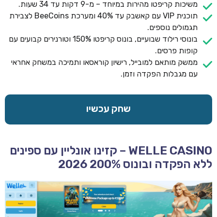
משיכות קריפטו מהירות במיוחד – מ-9 דקות עד 34 שעות.
תוכנית VIP עם קאשבק עד 40% ומערכת BeeCoins לצבירת
תגמולים נוספים.
בונוסי רילוד שבועיים, בונוס קריפטו 150% וטורנירים קבועים עם
קופות פרסים.
ממשק מותאם למובייל, רישיון קוראסאו ותמיכה במשחק אחראי
עם מגבלות הפקדה וזמן.
שחק עכשיו
WELLE CASINO – קזינו אונליין עם ספינים
ללא הפקדה ובונוס 200% 2026