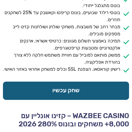
בונוס מתגלגל ייחודי.
בונוסי רילוד שבועיים, בונוס קריפטו וקאשבק עד 25% לשחקנים
חוזרים.
מבחר רחב של משבצות, משחקי שולחן ושולחנות קזינו לייב
מספקים מובילים.
תמיכה באמצעי תשלום מגוונים: כרטיסי אשראי, ארנקים
אלקטרוניים ומטבעות קריפטוגרפיים.
ממשק מותאם למובייל עם חוויית משתמש חלקה ללא צורך
בהורדת אפליקציה.
רישיון קוראסאו, הצפנת SSL וכלים למשחק אחראי באזור האישי.
שחק עכשיו
WAZBEE CASINO – קזינו אונליין עם
8,000+ משחקים ובונוס 280% 2026