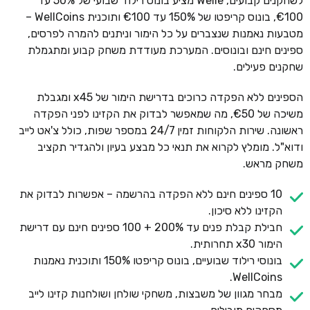
לשחקנים קבועים, Welle מציע בונוס רילוד שבועי של 50% עד
€100, בונוס קריפטו של 150% עד €100 ותוכנית WellCoins –
מטבעות נאמנות שנצברים על כל הימור וניתנים להמרה לפרסים,
ספינים חינם ובונוסים. המערכת מעודדת משחק קבוע ומתגמלת
שחקנים פעילים.
הספינים ללא הפקדה כרוכים בדרישת הימור של x45 ומגבלת
משיכה של €50, מה שמאפשר לבדוק את הקזינו לפני הפקדה
ראשונה. שירות הלקוחות זמין 24/7 במספר שפות, כולל צ'אט לייב
ודוא"ל. מומלץ לקרוא את תנאי כל מבצע בעיון ולהגדיר תקציב
משחק מראש.
10 ספינים חינם ללא הפקדה בהרשמה – אפשרות לבדוק את
הקזינו ללא סיכון.
חבילת קבלת פנים עד 200% + 100 ספינים חינם עם דרישת
הימור x30 תחרותית.
בונוסי רילוד שבועיים, בונוס קריפטו 150% ותוכנית נאמנות
WellCoins.
מבחר מגוון של משבצות, משחקי שולחן ושולחנות קזינו לייב