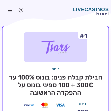
#1
משחקים אונליין
משחקים חינמיים
סלוטים אונליין
מדריכי קזינו
בונוס
מונדיאל 2026 הימורים
חבילת קבלת פנים: בונוס 100% עד
בלאקג'ק אונליין
300€ + 100 ספיני בונוס על
ההפקדה הראשונה
בקרה אונליין
וידאו פוקר
דירוג
בונוסים בקזינו אונליין