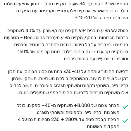
מהירים של 9 דקות עד 34 שעות. הקזינו תומך במגוון אמצעי תשלום
כולל כרטיסי אשראי, ארנקים אלקטרוניים וקריפטו, עם הפקדה
מינימלית נמוכה של €10-20.
Wazbee מציע תוכנית VIP מקיפה עם קאשבק עד 40% לשחקנים
ברמות הגבוהות. בנוסף, הקזינו מציע מערכת BeeCoins – מטבעות
פנימיים שנצברים על כל הימור וניתנים להמרה לבונוסים ופרסים.
לשחקנים קבועים יש גם בונוסי רילוד, בונוס קריפטו של 150%
וטורנירים שבועיים עם קופות פרסים.
דרישת ההימור עומדת על x30-40 בהתאם לסוג הבונוס, עם חלון
זמן של 3 ימים לניצול. המשחקים כוללים משבצות, משחקי שולחן,
קזינו לייב, משחקי ג'קפוט ומשחקי crash פופולריים. חשוב לבדוק
אילו משחקים תורמים לדרישת ההימור לפני שמפעילים בונוס.
מבחר עצום של 8,000+ משחקים מ-40+ ספקים, כולל
משבצות, קזינו לייב, ג'קפוטים ומשחקי crash.
חבילת קבלת פנים עד 280% + 230 ספינים חינם על 4
הפקדות ראשונות.