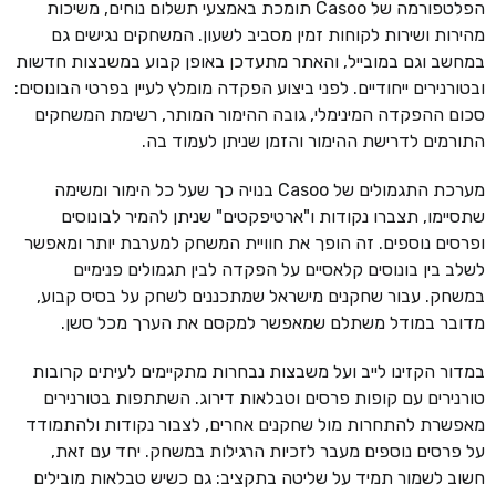
הפלטפורמה של Casoo תומכת באמצעי תשלום נוחים, משיכות
מהירות ושירות לקוחות זמין מסביב לשעון. המשחקים נגישים גם
במחשב וגם במובייל, והאתר מתעדכן באופן קבוע במשבצות חדשות
ובטורנירים ייחודיים. לפני ביצוע הפקדה מומלץ לעיין בפרטי הבונוסים:
סכום ההפקדה המינימלי, גובה ההימור המותר, רשימת המשחקים
התורמים לדרישת ההימור והזמן שניתן לעמוד בה.
מערכת התגמולים של Casoo בנויה כך שעל כל הימור ומשימה
שתסיימו, תצברו נקודות ו"ארטיפקטים" שניתן להמיר לבונוסים
ופרסים נוספים. זה הופך את חוויית המשחק למערבת יותר ומאפשר
לשלב בין בונוסים קלאסיים על הפקדה לבין תגמולים פנימיים
במשחק. עבור שחקנים מישראל שמתכננים לשחק על בסיס קבוע,
מדובר במודל משתלם שמאפשר למקסם את הערך מכל סשן.
במדור הקזינו לייב ועל משבצות נבחרות מתקיימים לעיתים קרובות
טורנירים עם קופות פרסים וטבלאות דירוג. השתתפות בטורנירים
מאפשרת להתחרות מול שחקנים אחרים, לצבור נקודות ולהתמודד
על פרסים נוספים מעבר לזכיות הרגילות במשחק. יחד עם זאת,
חשוב לשמור תמיד על שליטה בתקציב: גם כשיש טבלאות מובילים