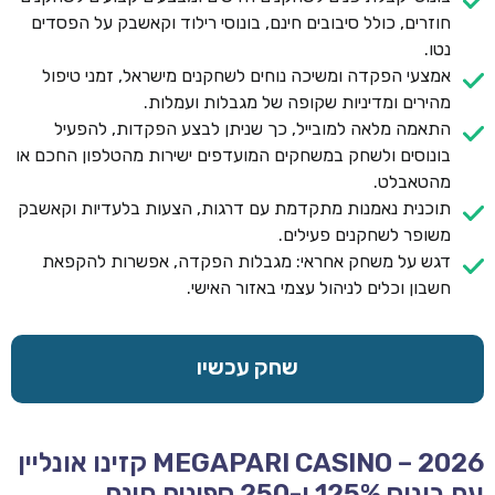
חוזרים, כולל סיבובים חינם, בונוסי רילוד וקאשבק על הפסדים
נטו.
אמצעי הפקדה ומשיכה נוחים לשחקנים מישראל, זמני טיפול
מהירים ומדיניות שקופה של מגבלות ועמלות.
התאמה מלאה למובייל, כך שניתן לבצע הפקדות, להפעיל
בונוסים ולשחק במשחקים המועדפים ישירות מהטלפון החכם או
מהטאבלט.
תוכנית נאמנות מתקדמת עם דרגות, הצעות בלעדיות וקאשבק
משופר לשחקנים פעילים.
דגש על משחק אחראי: מגבלות הפקדה, אפשרות להקפאת
חשבון וכלים לניהול עצמי באזור האישי.
שחק עכשיו
MEGAPARI CASINO – 2026 קזינו אונליין
עם בונוס 125% ו-250 ספינים חינם