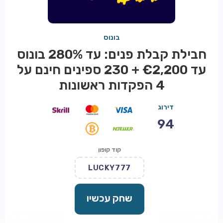
בונוס
חבילת קבלת פנים: עד 280% בונוס
עד €2,200 + 230 ספינים חינם על
4 הפקדות ראשונות
דירוג
94
קוד קופון
LUCKY777
שחק עכשיו