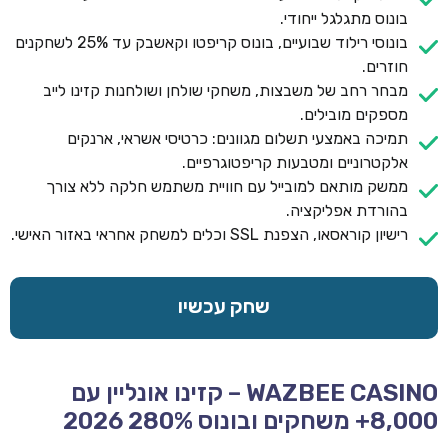
בונוס מתגלגל ייחודי.
בונוסי רילוד שבועיים, בונוס קריפטו וקאשבק עד 25% לשחקנים
חוזרים.
מבחר רחב של משבצות, משחקי שולחן ושולחנות קזינו לייב
מספקים מובילים.
תמיכה באמצעי תשלום מגוונים: כרטיסי אשראי, ארנקים
אלקטרוניים ומטבעות קריפטוגרפיים.
ממשק מותאם למובייל עם חוויית משתמש חלקה ללא צורך
בהורדת אפליקציה.
רישיון קוראסאו, הצפנת SSL וכלים למשחק אחראי באזור האישי.
שחק עכשיו
WAZBEE CASINO – קזינו אונליין עם
8,000+ משחקים ובונוס 280% 2026