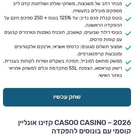
מבחר רחב של משבצות, משחקי שולחן ושולחנות קזינו לייב
מספקים מובילים בתעשייה.
בונוס קבלת פנים נדיב: עד 125% בונוס + 250 ספינים חינם על
ההפקדה הראשונה.
בונוסי רילוד שבועיים, קאשבק, תוכנית נאמנות וטורנירים קבועים
עם קופות פרסים.
אמצעי תשלום מגוונים: כרטיסי אשראי, ארנקים אלקטרוניים
ומטבעות קריפטוגרפיים.
ממשק מותאם למובייל, תמיכה בשקלים ושירות לקוחות בעברית.
רישיון קוראסאו, הצפנת SSL מתקדמת וכלים למשחק אחראי
באזור האישי.
שחק עכשיו
CASOO CASINO – 2026 קזינו אונליין
קוסמי עם בונוסים להפקדה