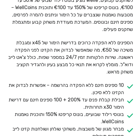
לשחקנים קבועים, Welle מציע בונוס רילוד שבועי של 50% עד
€100, בונוס קריפטו של 150% עד €100 ותוכנית WellCoins –
מטבעות נאמנות שנצברים על כל הימור וניתנים להמרה לפרסים,
ספינים חינם ובונוסים. המערכת מעודדת משחק קבוע ומתגמלת
שחקנים פעילים.
הספינים ללא הפקדה כרוכים בדרישת הימור של x45 ומגבלת
משיכה של €50, מה שמאפשר לבדוק את הקזינו לפני הפקדה
ראשונה. שירות הלקוחות זמין 24/7 במספר שפות, כולל צ'אט לייב
ודוא"ל. מומלץ לקרוא את תנאי כל מבצע בעיון ולהגדיר תקציב
משחק מראש.
10 ספינים חינם ללא הפקדה בהרשמה – אפשרות לבדוק את
הקזינו ללא סיכון.
חבילת קבלת פנים עד 200% + 100 ספינים חינם עם דרישת
הימור x30 תחרותית.
בונוסי רילוד שבועיים, בונוס קריפטו 150% ותוכנית נאמנות
WellCoins.
מבחר מגוון של משבצות, משחקי שולחן ושולחנות קזינו לייב