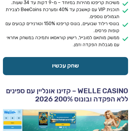
משיכות קריפטו מהירות במיוחד – מ-9 דקות עד 34 שעות.
תוכנית VIP עם קאשבק עד 40% ומערכת BeeCoins לצבירת
תגמולים נוספים.
בונוסי רילוד שבועיים, בונוס קריפטו 150% וטורנירים קבועים עם
קופות פרסים.
ממשק מותאם למובייל, רישיון קוראסאו ותמיכה במשחק אחראי
עם מגבלות הפקדה וזמן.
שחק עכשיו
WELLE CASINO – קזינו אונליין עם ספינים
ללא הפקדה ובונוס 200% 2026