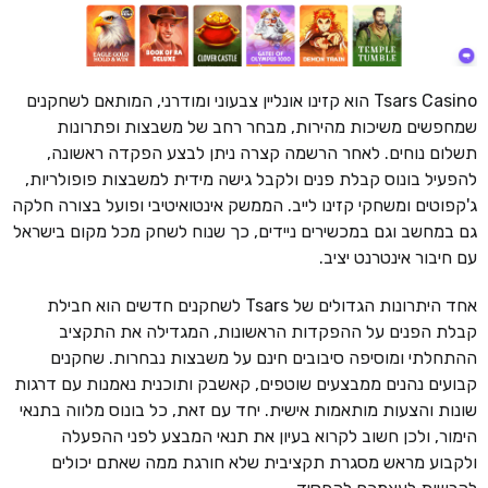
Tsars Casino הוא קזינו אונליין צבעוני ומודרני, המותאם לשחקנים
שמחפשים משיכות מהירות, מבחר רחב של משבצות ופתרונות
תשלום נוחים. לאחר הרשמה קצרה ניתן לבצע הפקדה ראשונה,
להפעיל בונוס קבלת פנים ולקבל גישה מידית למשבצות פופולריות,
ג'קפוטים ומשחקי קזינו לייב. הממשק אינטואיטיבי ופועל בצורה חלקה
גם במחשב וגם במכשירים ניידים, כך שנוח לשחק מכל מקום בישראל
עם חיבור אינטרנט יציב.
אחד היתרונות הגדולים של Tsars לשחקנים חדשים הוא חבילת
קבלת הפנים על ההפקדות הראשונות, המגדילה את התקציב
ההתחלתי ומוסיפה סיבובים חינם על משבצות נבחרות. שחקנים
קבועים נהנים ממבצעים שוטפים, קאשבק ותוכנית נאמנות עם דרגות
שונות והצעות מותאמות אישית. יחד עם זאת, כל בונוס מלווה בתנאי
הימור, ולכן חשוב לקרוא בעיון את תנאי המבצע לפני ההפעלה
ולקבוע מראש מסגרת תקציבית שלא חורגת ממה שאתם יכולים