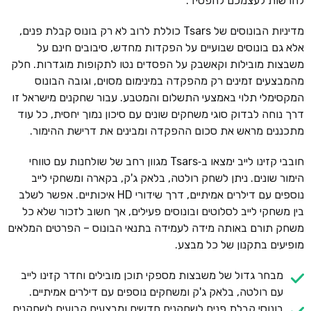
להרשות לעצמכם להפסיד.
מדיניות הבונוסים של Tsars כוללת לרוב לא רק בונוס קבלת פנים,
אלא גם בונוסים שבועיים על הפקדות מחדש, סיבובים חינם על
משבצות מובילות וקאשבק על הפסדים נטו לתקופות מוגדרות. חלק
מהמבצעים זמינים רק מהפקדה במינימום מסוים, וגובה הבונוס
המקסימלי תלוי באמצעי התשלום והמטבע. עבור שחקנים מישראל זו
דרך נוחה לבדוק סוגי משחקים שונים עם סיכון נמוך יחסית, כל עוד
מתכננים מראש את סכום ההפקדה ומבינים את דרישת ההימור.
חובבי קזינו לייב ימצאו ב‑Tsars מגוון רחב של שולחנות עם טווחי
הימור שונים. ניתן לשחק רולטה, בלאק ג'ק, בקארה ומשחקי לייב
נוספים עם דילרים אמיתיים, דרך שידורי HD איכותיים. אפשר לשלב
בין משחקי לייב לסלוטים ובונוסים פעילים, אך חשוב לזכור שלא כל
משחק תורם באותה מידה לעמידה בתנאי הבונוס – הפרטים המלאים
מופיעים בתקנון של כל מבצע.
מבחר גדול של משבצות מספקי תוכן מובילים וחדר קזינו לייב
עם רולטה, בלאק ג'ק ומשחקים נוספים עם דילרים אמיתיים.
בונוסי קבלת פנים לשחקנים חדשים ומבצעים קבועים לשחקנים