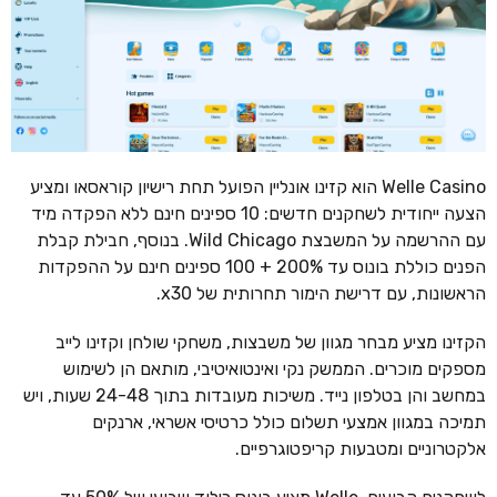
Welle Casino הוא קזינו אונליין הפועל תחת רישיון קוראסאו ומציע
הצעה ייחודית לשחקנים חדשים: 10 ספינים חינם ללא הפקדה מיד
עם ההרשמה על המשבצת Wild Chicago. בנוסף, חבילת קבלת
הפנים כוללת בונוס עד 200% + 100 ספינים חינם על ההפקדות
הראשונות, עם דרישת הימור תחרותית של x30.
הקזינו מציע מבחר מגוון של משבצות, משחקי שולחן וקזינו לייב
מספקים מוכרים. הממשק נקי ואינטואיטיבי, מותאם הן לשימוש
במחשב והן בטלפון נייד. משיכות מעובדות בתוך 24-48 שעות, ויש
תמיכה במגוון אמצעי תשלום כולל כרטיסי אשראי, ארנקים
אלקטרוניים ומטבעות קריפטוגרפיים.