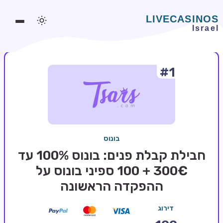
#1
משחקים אונליין
משחקים חינמיים
סלוטים אונליין
מדריכי קזינו
בונוס
מונדיאל 2026 הימורים
חבילת קבלת פנים: בונוס 100% עד
בלאקג'ק אונליין
300€ + 100 ספיני בונוס על
ההפקדה הראשונה
בקרה אונליין
וידאו פוקר
דירוג
בונוסים בקזינו אונליין