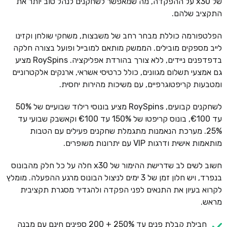
של x30 על ההפקדה, מה שמאפשר לשחקנים לנהל טוב יותר את
התקציב שלהם.
הפלטפורמה כוללת מבחר רחב של משבצות, משחקי שולחן וקזינו
לייב מספקים מובילים. הממשק מותאם למובייל ופועל בצורה חלקה
בדפדפנים ניידים, ללא צורך בהורדת אפליקציה. RoySpins מציע
גם אמצעי תשלום מגוונים, כולל כרטיסי אשראי, ארנקים אלקטרוניים
ומטבעות קריפטוגרפיים, עם משיכות מהירות יחסית.
לשחקנים קבועים, RoySpins מציע בונוסי רילוד שבועיים של 50%
עד €100, בונוס קריפטו של 150% עד €100 וקאשבק שבועי עד
25%. מערכת הנאמנות מתגמלת שחקנים פעילים עם הטבות
מותאמות אישית ודרגות VIP עם יתרונות משופרים.
חשוב לשים לב שדרישת ההימור של x30 חלה על כל חלק מהבונוס
בנפרד, ויש חלון זמן של 3 ימים לניצול הבונוס מרגע ההפעלה. מומלץ
לקרוא בעיון את התנאים לפני הפקדה ולהגדיר מסגרת תקציבית
מראש.
חבילת קבלת פנים עד 250% + 200 ספינים חינם עם מבנה