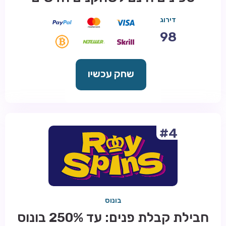
דירוג
98
שחק עכשיו
#4
בונוס
חבילת קבלת פנים: עד 250% בונוס