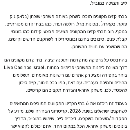
לייב ותמיכה במובייל.
בבתי קזינו מקוונים תוכלו לשחק באותם משחקי שולחן (בלאק ג'ק,
פוקר, בקארה), מכונות מזל, רולטה ועוד, כמו בבתי קזינו מסורתיים.
בנוסף, רוב הבתי קזינו המקוונים מציעים מבצעי קידום כמו בונוסי
קבלת פנים, סיבובים בחינם ובונוסי רילוד לשחקנים חדשים וקיימים,
מה שמשפר את חווית המשחק.
בהתבסס על גרפיקה מתקדמת ותוכנה יציבה, בתי קזינו מקוונים הם
דרך מצוינת ליהנות ממשחקי פרימיום בנוחות. Live Casinos Israel
בוחר בקפידה ומציג רק אתרים עם רישיונות מאומתים, תשלומים
מהירים ותמיכה בעברית. עם זאת, כמו בכל הימור, קיים סיכון
להפסד. לכן, משחק אחראי והגדרת תקציב הם קריטיים.
בעמוד זה ריכזנו את 6 בתי הקזינו המקוונים המובילים המתאימים
לשחקנים ישראלים בשנת 2026, קריטריוני הבחירה שלנו, מידע על
הפקדות/משיכות בשקלים, דילרים לייב, שימוש במובייל, מדריך
בונוסים ומשחק אחראי, הכל במקום אחד. אתם יכולים לקפוץ ישר