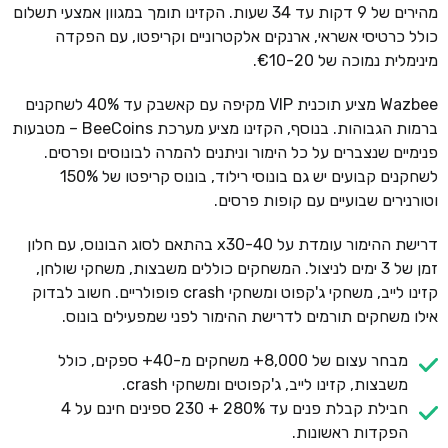
מהירים של 9 דקות עד 34 שעות. הקזינו תומך במגוון אמצעי תשלום
כולל כרטיסי אשראי, ארנקים אלקטרוניים וקריפטו, עם הפקדה
מינימלית נמוכה של €10-20.
Wazbee מציע תוכנית VIP מקיפה עם קאשבק עד 40% לשחקנים
ברמות הגבוהות. בנוסף, הקזינו מציע מערכת BeeCoins – מטבעות
פנימיים שנצברים על כל הימור וניתנים להמרה לבונוסים ופרסים.
לשחקנים קבועים יש גם בונוסי רילוד, בונוס קריפטו של 150%
וטורנירים שבועיים עם קופות פרסים.
דרישת ההימור עומדת על x30-40 בהתאם לסוג הבונוס, עם חלון
זמן של 3 ימים לניצול. המשחקים כוללים משבצות, משחקי שולחן,
קזינו לייב, משחקי ג'קפוט ומשחקי crash פופולריים. חשוב לבדוק
אילו משחקים תורמים לדרישת ההימור לפני שמפעילים בונוס.
מבחר עצום של 8,000+ משחקים מ-40+ ספקים, כולל
משבצות, קזינו לייב, ג'קפוטים ומשחקי crash.
חבילת קבלת פנים עד 280% + 230 ספינים חינם על 4
הפקדות ראשונות.