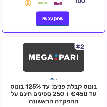
100
קזינו קריפטו
שחק עכשיו
קזינו PayPal
טורנירי קזינו
הימורי ספורט
אודות
#2
צור קשר
בלוג וחדשות
ביקורות
בונוס
חדשות
בונוס קבלת פנים: עד 125% בונוס
טיפים
עד €450 + 250 ספינים חינם על
מדריכים
ההפקדה הראשונה