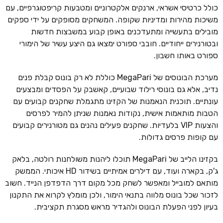
כולל כרטיסי אשראי, ארנקים אלקטרוניים ומטבעות קריפטוגרפיים, עם
משיכות מהירות ומדיניות שקופה. המשחקים מסופקים על ידי ספקים
מובילים בתעשייה ומתעדכנים באופן קבוע במשבצות חדשות
ובטורנירים ייחודיים. חובבי ספורט ימצאו גם היצע עשיר של הימורי
ספורט באותו חשבון.
מערכת הבונוסים של MegaPari כוללת לא רק בונוס קבלת פנים
נדיב, אלא גם בונוסי רילוד שבועיים, קאשבק על הפסדים ומבצעים
עונתיים. תוכנית הנאמנות של הקזינו מתגמלת שחקנים קבועים עם
הטבות מותאמות אישית, נקודות נאמנות שניתן להמיר לפרסים
והצעות VIP בלעדיות. שחקנים פעילים נהנים גם מטורנירים קבועים
עם קופות פרסים גדולות.
בקזינו הלייב של MegaPari תוכלו ליהנות משולחנות רולטה, בלאק
ג'ק, בקארה ועוד, עם דילרים אמיתיים בשידור HD איכותי. הממשק
מותאם למובייל ומאפשר לשחק מכל מקום דרך הדפדפן הנייד. חשוב
לזכור שכל בונוס מלווה בתנאי הימור, ולכן מומלץ לקרוא את התקנון
בעיון לפני הפעלת הבונוס ולהגדיר מראש מסגרת תקציבית.