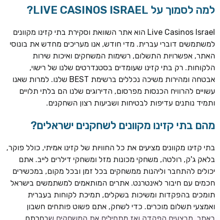
למה לסמוך על LIVE CASINOS ISRAEL?
Live Casinos Israel הוא אתר השוואת וסקירת בתי קזינו מקוונים
למשתמשים דוברי עברית. מדי חודש, אנו מעריכים מחדש את בונוסי
האתר, אפשרויות התשלום, רשימות המשחקים ואיכות שירות
הלקוחות. רק בתי קזינו שעומדים בסטנדרטים שלנו של רישוי,
אבטחה ומהירות משיכה נכללים ברשימת BEST שלנו. למרות שאנו
עשויים להרוויח הכנסות מפרסום, הדירוגים שלנו הם בלתי תלויים
ותמיד נותנים עדיפות לבטיחות ושביעות רצון השחקנים.
TSARS
חבילת קבלת פנים: בונוס 100% עד 300€ + 100 ספיני בונוס על
מהם בתי קזינו מקוונים לשחקנים ישראלים?
ההפקדה הראשונה
בתי קזינו מקוונים מציעים את כל החוויות של קזינו אמיתי, כולל פוקר,
CASOO
בלאק ג'ק, רולטה, משחקי מכונות מזל ומשחקי דילרים לייב. אתם
בונוס מתגלגל עד 2,000 ₪ + 200 ספינים חינם לשחקנים
יכולים להתחבר וליהנות ממשחקים בכל זמן ובכל מקום, במכשירים
חדשים
חכמים עם חיבור לאינטרנט. אתרים המותאמים למשתמשים בישראל
ROYSPINS
תומכים בהפקדות ומשיכות בשקלים, תמיכת לקוחות בעברית
חבילת קבלת פנים: עד 250% בונוס עד €2,000 + 200 ספינים
ואמצעי תשלום מוכרים. כדי לשחק, אתם פשוט פותחים חשבון
חינם על ההפקדות הראשונות
באתר, מבצעים הפקדה ואז מתחילים את המשחקים שבחרתם.