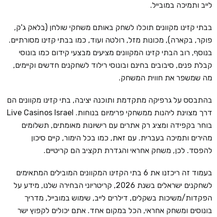
לייב ותמיכה במובייל.
בבתי קזינו מקוונים תוכלו לשחק באותם משחקי שולחן (בלאק ג'ק,
פוקר, בקארה), מכונות מזל, רולטה ועוד, כמו בבתי קזינו מסורתיים.
בנוסף, רוב הבתי קזינו המקוונים מציעים מבצעי קידום כמו בונוסי
קבלת פנים, סיבובים בחינם ובונוסי רילוד לשחקנים חדשים וקיימים,
מה שמשפר את חווית המשחק.
בהתבסס על גרפיקה מתקדמת ותוכנה יציבה, בתי קזינו מקוונים הם
דרך מצוינת ליהנות ממשחקי פרימיום בנוחות. Live Casinos Israel
בוחר בקפידה ומציג רק אתרים עם רישיונות מאומתים, תשלומים
מהירים ותמיכה בעברית. עם זאת, כמו בכל הימור, קיים סיכון
להפסד. לכן, משחק אחראי והגדרת תקציב הם קריטיים.
בעמוד זה ריכזנו את 6 בתי הקזינו המקוונים המובילים המתאימים
לשחקנים ישראלים בשנת 2026, קריטריוני הבחירה שלנו, מידע על
הפקדות/משיכות בשקלים, דילרים לייב, שימוש במובייל, מדריך
בונוסים ומשחק אחראי, הכל במקום אחד. אתם יכולים לקפוץ ישר