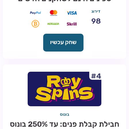
דירוג
98
שחק עכשיו
#4
בונוס
חבילת קבלת פנים: עד 250% בונוס