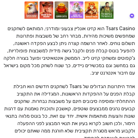
Tsars Casino הוא קזינו אונליין צבעוני ומודרני, המותאם לשחקנים
שמחפשים משיכות מהירות, מבחר רחב של משבצות ופתרונות
תשלום נוחים. לאחר הרשמה קצרה ניתן לבצע הפקדה ראשונה,
להפעיל בונוס קבלת פנים ולקבל גישה מידית למשבצות פופולריות,
ג'קפוטים ומשחקי קזינו לייב. הממשק אינטואיטיבי ופועל בצורה חלקה
גם במחשב וגם במכשירים ניידים, כך שנוח לשחק מכל מקום בישראל
עם חיבור אינטרנט יציב.
אחד היתרונות הגדולים של Tsars לשחקנים חדשים הוא חבילת
קבלת הפנים על ההפקדות הראשונות, המגדילה את התקציב
ההתחלתי ומוסיפה סיבובים חינם על משבצות נבחרות. שחקנים
קבועים נהנים ממבצעים שוטפים, קאשבק ותוכנית נאמנות עם דרגות
שונות והצעות מותאמות אישית. יחד עם זאת, כל בונוס מלווה בתנאי
הימור, ולכן חשוב לקרוא בעיון את תנאי המבצע לפני ההפעלה
ולקבוע מראש מסגרת תקציבית שלא חורגת ממה שאתם יכולים