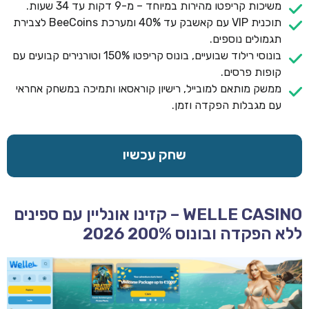
משיכות קריפטו מהירות במיוחד – מ-9 דקות עד 34 שעות.
תוכנית VIP עם קאשבק עד 40% ומערכת BeeCoins לצבירת
תגמולים נוספים.
בונוסי רילוד שבועיים, בונוס קריפטו 150% וטורנירים קבועים עם
קופות פרסים.
ממשק מותאם למובייל, רישיון קוראסאו ותמיכה במשחק אחראי
עם מגבלות הפקדה וזמן.
שחק עכשיו
WELLE CASINO – קזינו אונליין עם ספינים
ללא הפקדה ובונוס 200% 2026