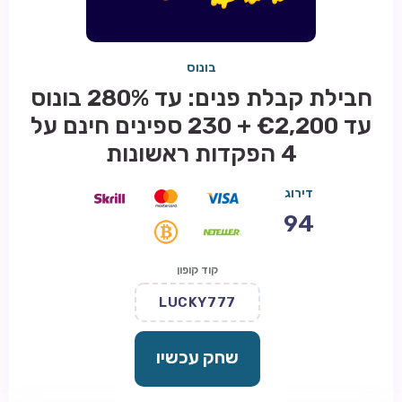
בונוס
חבילת קבלת פנים: עד 280% בונוס
עד €2,200 + 230 ספינים חינם על
4 הפקדות ראשונות
דירוג
94
קוד קופון
LUCKY777
שחק עכשיו