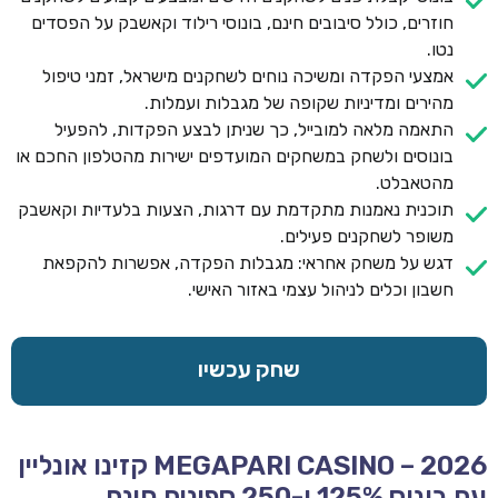
חוזרים, כולל סיבובים חינם, בונוסי רילוד וקאשבק על הפסדים
נטו.
אמצעי הפקדה ומשיכה נוחים לשחקנים מישראל, זמני טיפול
מהירים ומדיניות שקופה של מגבלות ועמלות.
התאמה מלאה למובייל, כך שניתן לבצע הפקדות, להפעיל
בונוסים ולשחק במשחקים המועדפים ישירות מהטלפון החכם או
מהטאבלט.
תוכנית נאמנות מתקדמת עם דרגות, הצעות בלעדיות וקאשבק
משופר לשחקנים פעילים.
דגש על משחק אחראי: מגבלות הפקדה, אפשרות להקפאת
חשבון וכלים לניהול עצמי באזור האישי.
שחק עכשיו
MEGAPARI CASINO – 2026 קזינו אונליין
עם בונוס 125% ו-250 ספינים חינם