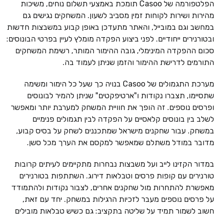
הפלטפורמה של Casoo תומכת באמצעי תשלום נוחים, משיכות
מהירות ושירות לקוחות זמין מסביב לשעון. המשחקים נגישים גם
במחשב וגם במובייל, והאתר מתעדכן באופן קבוע במשבצות חדשות
ובטורנירים ייחודיים. לפני ביצוע הפקדה מומלץ לעיין בפרטי הבונוסים:
סכום ההפקדה המינימלי, גובה ההימור המותר, רשימת המשחקים
התורמים לדרישת ההימור והזמן שניתן לעמוד בה.
מערכת התגמולים של Casoo בנויה כך שעל כל הימור ומשימה
שתסיימו, תצברו נקודות ו"ארטיפקטים" שניתן להמיר לבונוסים
ופרסים נוספים. זה הופך את חוויית המשחק למערבת יותר ומאפשר
לשלב בין בונוסים קלאסיים על הפקדה לבין תגמולים פנימיים
במשחק. עבור שחקנים מישראל שמתכננים לשחק על בסיס קבוע,
מדובר במודל משתלם שמאפשר למקסם את הערך מכל סשן.
במדור הקזינו לייב ועל משבצות נבחרות מתקיימים לעיתים קרובות
טורנירים עם קופות פרסים וטבלאות דירוג. השתתפות בטורנירים
מאפשרת להתחרות מול שחקנים אחרים, לצבור נקודות ולהתמודד
על פרסים נוספים מעבר לזכיות הרגילות במשחק. יחד עם זאת,
חשוב לשמור תמיד על שליטה בתקציב: גם כשיש טבלאות מובילים