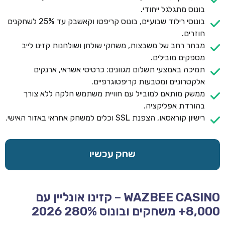
בונוס מתגלגל ייחודי.
בונוסי רילוד שבועיים, בונוס קריפטו וקאשבק עד 25% לשחקנים
חוזרים.
מבחר רחב של משבצות, משחקי שולחן ושולחנות קזינו לייב
מספקים מובילים.
תמיכה באמצעי תשלום מגוונים: כרטיסי אשראי, ארנקים
אלקטרוניים ומטבעות קריפטוגרפיים.
ממשק מותאם למובייל עם חוויית משתמש חלקה ללא צורך
בהורדת אפליקציה.
רישיון קוראסאו, הצפנת SSL וכלים למשחק אחראי באזור האישי.
שחק עכשיו
WAZBEE CASINO – קזינו אונליין עם
8,000+ משחקים ובונוס 280% 2026