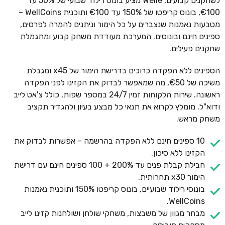
לשחקנים קבועים, Welle מציע בונוס רילוד שבועי של 50% עד
€100, בונוס קריפטו של 150% עד €100 ותוכנית WellCoins –
מטבעות נאמנות שנצברים על כל הימור וניתנים להמרה לפרסים,
ספינים חינם ובונוסים. המערכת מעודדת משחק קבוע ומתגמלת
שחקנים פעילים.
הספינים ללא הפקדה כרוכים בדרישת הימור של x45 ומגבלת
משיכה של €50, מה שמאפשר לבדוק את הקזינו לפני הפקדה
ראשונה. שירות הלקוחות זמין 24/7 במספר שפות, כולל צ'אט לייב
ודוא"ל. מומלץ לקרוא את תנאי כל מבצע בעיון ולהגדיר תקציב
משחק מראש.
10 ספינים חינם ללא הפקדה בהרשמה – אפשרות לבדוק את
הקזינו ללא סיכון.
חבילת קבלת פנים עד 200% + 100 ספינים חינם עם דרישת
הימור x30 תחרותית.
בונוסי רילוד שבועיים, בונוס קריפטו 150% ותוכנית נאמנות
WellCoins.
מבחר מגוון של משבצות, משחקי שולחן ושולחנות קזינו לייב