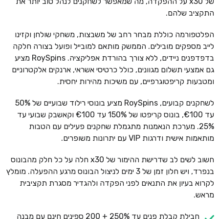
של x30 על ההפקדה, מה שמאפשר לשחקנים לנהל טוב יותר את
התקציב שלהם.
הפלטפורמה כוללת מבחר רחב של משבצות, משחקי שולחן וקזינו
לייב מספקים מובילים. הממשק מותאם למובייל ופועל בצורה חלקה
בדפדפנים ניידים, ללא צורך בהורדת אפליקציה. RoySpins מציע
גם אמצעי תשלום מגוונים, כולל כרטיסי אשראי, ארנקים אלקטרוניים
ומטבעות קריפטוגרפיים, עם משיכות מהירות יחסית.
לשחקנים קבועים, RoySpins מציע בונוסי רילוד שבועיים של 50%
עד €100, בונוס קריפטו של 150% עד €100 וקאשבק שבועי עד
25%. מערכת הנאמנות מתגמלת שחקנים פעילים עם הטבות
מותאמות אישית ודרגות VIP עם יתרונות משופרים.
חשוב לשים לב שדרישת ההימור של x30 חלה על כל חלק מהבונוס
בנפרד, ויש חלון זמן של 3 ימים לניצול הבונוס מרגע ההפעלה. מומלץ
לקרוא בעיון את התנאים לפני הפקדה ולהגדיר מסגרת תקציבית
מראש.
חבילת קבלת פנים עד 250% + 200 ספינים חינם עם מבנה