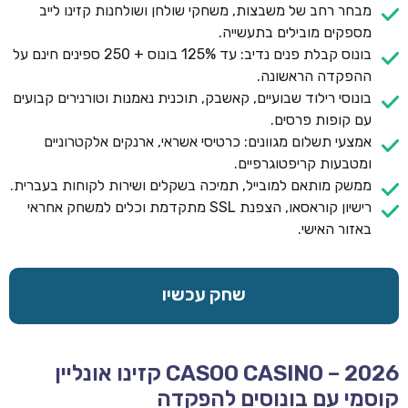
מבחר רחב של משבצות, משחקי שולחן ושולחנות קזינו לייב
מספקים מובילים בתעשייה.
בונוס קבלת פנים נדיב: עד 125% בונוס + 250 ספינים חינם על
ההפקדה הראשונה.
בונוסי רילוד שבועיים, קאשבק, תוכנית נאמנות וטורנירים קבועים
עם קופות פרסים.
אמצעי תשלום מגוונים: כרטיסי אשראי, ארנקים אלקטרוניים
ומטבעות קריפטוגרפיים.
ממשק מותאם למובייל, תמיכה בשקלים ושירות לקוחות בעברית.
רישיון קוראסאו, הצפנת SSL מתקדמת וכלים למשחק אחראי
באזור האישי.
שחק עכשיו
CASOO CASINO – 2026 קזינו אונליין
קוסמי עם בונוסים להפקדה