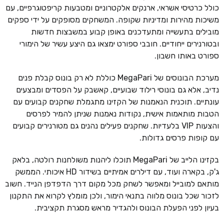
כולל כרטיסי אשראי, ארנקים אלקטרוניים ומטבעות קריפטוגרפיים, עם
משיכות מהירות ומדיניות שקופה. המשחקים מסופקים על ידי ספקים
מובילים בתעשייה ומתעדכנים באופן קבוע במשבצות חדשות
ובטורנירים ייחודיים. חובבי ספורט ימצאו גם היצע עשיר של הימורי
ספורט באותו חשבון.
מערכת הבונוסים של MegaPari כוללת לא רק בונוס קבלת פנים
נדיב, אלא גם בונוסי רילוד שבועיים, קאשבק על הפסדים ומבצעים
עונתיים. תוכנית הנאמנות של הקזינו מתגמלת שחקנים קבועים עם
הטבות מותאמות אישית, נקודות נאמנות שניתן להמיר לפרסים
והצעות VIP בלעדיות. שחקנים פעילים נהנים גם מטורנירים קבועים
עם קופות פרסים גדולות.
בקזינו הלייב של MegaPari תוכלו ליהנות משולחנות רולטה, בלאק
ג'ק, בקארה ועוד, עם דילרים אמיתיים בשידור HD איכותי. הממשק
מותאם למובייל ומאפשר לשחק מכל מקום דרך הדפדפן הנייד. חשוב
לזכור שכל בונוס מלווה בתנאי הימור, ולכן מומלץ לקרוא את התקנון
בעיון לפני הפעלת הבונוס ולהגדיר מראש מסגרת תקציבית.