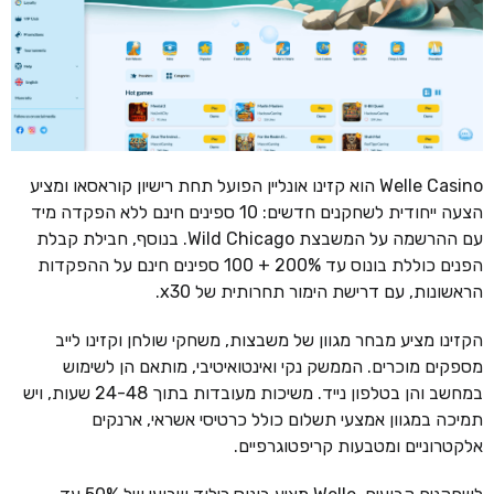
Welle Casino הוא קזינו אונליין הפועל תחת רישיון קוראסאו ומציע
הצעה ייחודית לשחקנים חדשים: 10 ספינים חינם ללא הפקדה מיד
עם ההרשמה על המשבצת Wild Chicago. בנוסף, חבילת קבלת
הפנים כוללת בונוס עד 200% + 100 ספינים חינם על ההפקדות
הראשונות, עם דרישת הימור תחרותית של x30.
הקזינו מציע מבחר מגוון של משבצות, משחקי שולחן וקזינו לייב
מספקים מוכרים. הממשק נקי ואינטואיטיבי, מותאם הן לשימוש
במחשב והן בטלפון נייד. משיכות מעובדות בתוך 24-48 שעות, ויש
תמיכה במגוון אמצעי תשלום כולל כרטיסי אשראי, ארנקים
אלקטרוניים ומטבעות קריפטוגרפיים.