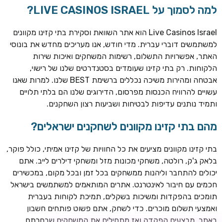
למה לסמוך על LIVE CASINOS ISRAEL?
Live Casinos Israel הוא אתר השוואת וסקירת בתי קזינו מקוונים
למשתמשים דוברי עברית. מדי חודש, אנו מעריכים מחדש את בונוסי
האתר, אפשרויות התשלום, רשימות המשחקים ואיכות שירות
הלקוחות. רק בתי קזינו שעומדים בסטנדרטים שלנו של רישוי,
אבטחה ומהירות משיכה נכללים ברשימת BEST שלנו. למרות שאנו
עשויים להרוויח הכנסות מפרסום, הדירוגים שלנו הם בלתי תלויים
ותמיד נותנים עדיפות לבטיחות ושביעות רצון השחקנים.
TSARS
חבילת קבלת פנים: בונוס 100% עד 300€ + 100 ספיני בונוס על
מהם בתי קזינו מקוונים לשחקנים ישראלים?
ההפקדה הראשונה
בתי קזינו מקוונים מציעים את כל החוויות של קזינו אמיתי, כולל פוקר,
CASOO
בלאק ג'ק, רולטה, משחקי מכונות מזל ומשחקי דילרים לייב. אתם
בונוס מתגלגל עד 2,000 ₪ + 200 ספינים חינם לשחקנים
יכולים להתחבר וליהנות ממשחקים בכל זמן ובכל מקום, במכשירים
חדשים
חכמים עם חיבור לאינטרנט. אתרים המותאמים למשתמשים בישראל
ROYSPINS
תומכים בהפקדות ומשיכות בשקלים, תמיכת לקוחות בעברית
חבילת קבלת פנים: עד 250% בונוס עד €2,000 + 200 ספינים
ואמצעי תשלום מוכרים. כדי לשחק, אתם פשוט פותחים חשבון
חינם על ההפקדות הראשונות
באתר, מבצעים הפקדה ואז מתחילים את המשחקים שבחרתם.