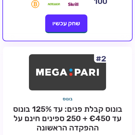
100
קזינו קריפטו
שחק עכשיו
קזינו PayPal
טורנירי קזינו
הימורי ספורט
אודות
#2
צור קשר
בלוג וחדשות
ביקורות
בונוס
חדשות
בונוס קבלת פנים: עד 125% בונוס
טיפים
עד €450 + 250 ספינים חינם על
מדריכים
ההפקדה הראשונה