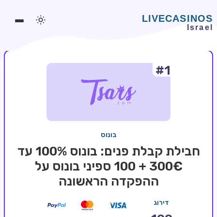
#1
משחקים אונליין
משחקים חינמיים
סלוטים אונליין
מדריכי קזינו
בונוס
מונדיאל 2026 הימורים
חבילת קבלת פנים: בונוס 100% עד
בלאקג'ק אונליין
300€ + 100 ספיני בונוס על
ההפקדה הראשונה
בקרה אונליין
וידאו פוקר
דירוג
בונוסים בקזינו אונליין