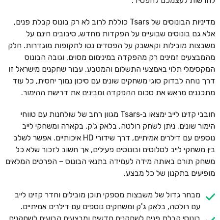
להרשות לעצמכם להפסיד.
מדיניות הבונוסים של Tsars כוללת לרוב לא רק בונוס קבלת פנים,
אלא גם בונוסים שבועיים על הפקדות מחדש, סיבובים חינם על
משבצות מובילות וקאשבק על הפסדים נטו לתקופות מוגדרות. חלק
מהמבצעים זמינים רק מהפקדה במינימום מסוים, וגובה הבונוס
המקסימלי תלוי באמצעי התשלום והמטבע. עבור שחקנים מישראל זו
דרך נוחה לבדוק סוגי משחקים שונים עם סיכון נמוך יחסית, כל עוד
מתכננים מראש את סכום ההפקדה ומבינים את דרישת ההימור.
חובבי קזינו לייב ימצאו ב‑Tsars מגוון רחב של שולחנות עם טווחי
הימור שונים. ניתן לשחק רולטה, בלאק ג'ק, בקארה ומשחקי לייב
נוספים עם דילרים אמיתיים, דרך שידורי HD איכותיים. אפשר לשלב
בין משחקי לייב לסלוטים ובונוסים פעילים, אך חשוב לזכור שלא כל
משחק תורם באותה מידה לעמידה בתנאי הבונוס – הפרטים המלאים
מופיעים בתקנון של כל מבצע.
מבחר גדול של משבצות מספקי תוכן מובילים וחדר קזינו לייב
עם רולטה, בלאק ג'ק ומשחקים נוספים עם דילרים אמיתיים.
בונוסי קבלת פנים לשחקנים חדשים ומבצעים קבועים לשחקנים