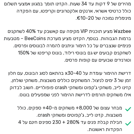
מהירים של 9 דקות עד 34 שעות. הקזינו תומך במגוון אמצעי תשלום
כולל כרטיסי אשראי, ארנקים אלקטרוניים וקריפטו, עם הפקדה
מינימלית נמוכה של €10-20.
Wazbee מציע תוכנית VIP מקיפה עם קאשבק עד 40% לשחקנים
ברמות הגבוהות. בנוסף, הקזינו מציע מערכת BeeCoins – מטבעות
פנימיים שנצברים על כל הימור וניתנים להמרה לבונוסים ופרסים.
לשחקנים קבועים יש גם בונוסי רילוד, בונוס קריפטו של 150%
וטורנירים שבועיים עם קופות פרסים.
דרישת ההימור עומדת על x30-40 בהתאם לסוג הבונוס, עם חלון
זמן של 3 ימים לניצול. המשחקים כוללים משבצות, משחקי שולחן,
קזינו לייב, משחקי ג'קפוט ומשחקי crash פופולריים. חשוב לבדוק
אילו משחקים תורמים לדרישת ההימור לפני שמפעילים בונוס.
מבחר עצום של 8,000+ משחקים מ-40+ ספקים, כולל
משבצות, קזינו לייב, ג'קפוטים ומשחקי crash.
חבילת קבלת פנים עד 280% + 230 ספינים חינם על 4
הפקדות ראשונות.