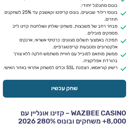
בונוס מתגלגל ייחודי.
בונוסי רילוד שבועיים, בונוס קריפטו וקאשבק עד 25% לשחקנים
חוזרים.
מבחר רחב של משבצות, משחקי שולחן ושולחנות קזינו לייב
מספקים מובילים.
תמיכה באמצעי תשלום מגוונים: כרטיסי אשראי, ארנקים
אלקטרוניים ומטבעות קריפטוגרפיים.
ממשק מותאם למובייל עם חוויית משתמש חלקה ללא צורך
בהורדת אפליקציה.
רישיון קוראסאו, הצפנת SSL וכלים למשחק אחראי באזור האישי.
שחק עכשיו
WAZBEE CASINO – קזינו אונליין עם
8,000+ משחקים ובונוס 280% 2026