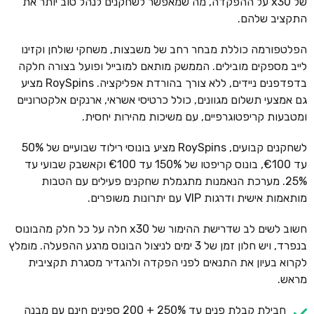
של x30 על ההפקדה, מה שמאפשר לשחקנים לנהל טוב יותר את
התקציב שלהם.
הפלטפורמה כוללת מבחר רחב של משבצות, משחקי שולחן וקזינו
לייב מספקים מובילים. הממשק מותאם למובייל ופועל בצורה חלקה
בדפדפנים ניידים, ללא צורך בהורדת אפליקציה. RoySpins מציע
גם אמצעי תשלום מגוונים, כולל כרטיסי אשראי, ארנקים אלקטרוניים
ומטבעות קריפטוגרפיים, עם משיכות מהירות יחסית.
לשחקנים קבועים, RoySpins מציע בונוסי רילוד שבועיים של 50%
עד €100, בונוס קריפטו של 150% עד €100 וקאשבק שבועי עד
25%. מערכת הנאמנות מתגמלת שחקנים פעילים עם הטבות
מותאמות אישית ודרגות VIP עם יתרונות משופרים.
חשוב לשים לב שדרישת ההימור של x30 חלה על כל חלק מהבונוס
בנפרד, ויש חלון זמן של 3 ימים לניצול הבונוס מרגע ההפעלה. מומלץ
לקרוא בעיון את התנאים לפני הפקדה ולהגדיר מסגרת תקציבית
מראש.
חבילת קבלת פנים עד 250% + 200 ספינים חינם עם מבנה