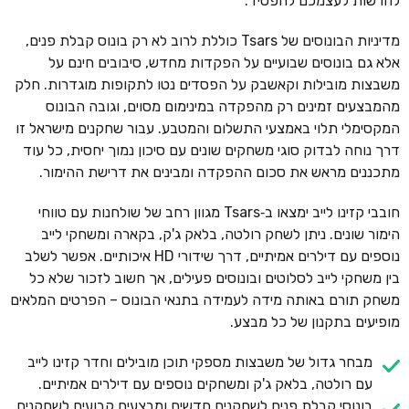
להרשות לעצמכם להפסיד.
מדיניות הבונוסים של Tsars כוללת לרוב לא רק בונוס קבלת פנים,
אלא גם בונוסים שבועיים על הפקדות מחדש, סיבובים חינם על
משבצות מובילות וקאשבק על הפסדים נטו לתקופות מוגדרות. חלק
מהמבצעים זמינים רק מהפקדה במינימום מסוים, וגובה הבונוס
המקסימלי תלוי באמצעי התשלום והמטבע. עבור שחקנים מישראל זו
דרך נוחה לבדוק סוגי משחקים שונים עם סיכון נמוך יחסית, כל עוד
מתכננים מראש את סכום ההפקדה ומבינים את דרישת ההימור.
חובבי קזינו לייב ימצאו ב‑Tsars מגוון רחב של שולחנות עם טווחי
הימור שונים. ניתן לשחק רולטה, בלאק ג'ק, בקארה ומשחקי לייב
נוספים עם דילרים אמיתיים, דרך שידורי HD איכותיים. אפשר לשלב
בין משחקי לייב לסלוטים ובונוסים פעילים, אך חשוב לזכור שלא כל
משחק תורם באותה מידה לעמידה בתנאי הבונוס – הפרטים המלאים
מופיעים בתקנון של כל מבצע.
מבחר גדול של משבצות מספקי תוכן מובילים וחדר קזינו לייב
עם רולטה, בלאק ג'ק ומשחקים נוספים עם דילרים אמיתיים.
בונוסי קבלת פנים לשחקנים חדשים ומבצעים קבועים לשחקנים