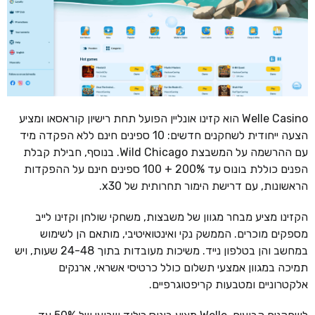
Welle Casino הוא קזינו אונליין הפועל תחת רישיון קוראסאו ומציע
הצעה ייחודית לשחקנים חדשים: 10 ספינים חינם ללא הפקדה מיד
עם ההרשמה על המשבצת Wild Chicago. בנוסף, חבילת קבלת
הפנים כוללת בונוס עד 200% + 100 ספינים חינם על ההפקדות
הראשונות, עם דרישת הימור תחרותית של x30.
הקזינו מציע מבחר מגוון של משבצות, משחקי שולחן וקזינו לייב
מספקים מוכרים. הממשק נקי ואינטואיטיבי, מותאם הן לשימוש
במחשב והן בטלפון נייד. משיכות מעובדות בתוך 24-48 שעות, ויש
תמיכה במגוון אמצעי תשלום כולל כרטיסי אשראי, ארנקים
אלקטרוניים ומטבעות קריפטוגרפיים.