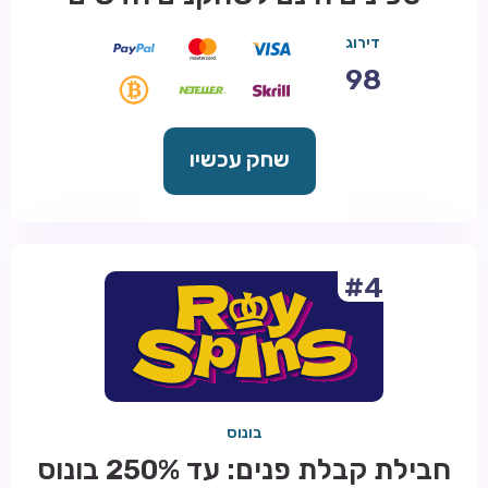
דירוג
98
שחק עכשיו
#4
בונוס
חבילת קבלת פנים: עד 250% בונוס