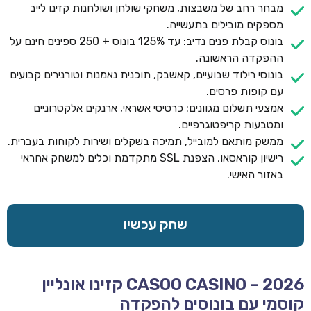
מבחר רחב של משבצות, משחקי שולחן ושולחנות קזינו לייב
מספקים מובילים בתעשייה.
בונוס קבלת פנים נדיב: עד 125% בונוס + 250 ספינים חינם על
ההפקדה הראשונה.
בונוסי רילוד שבועיים, קאשבק, תוכנית נאמנות וטורנירים קבועים
עם קופות פרסים.
אמצעי תשלום מגוונים: כרטיסי אשראי, ארנקים אלקטרוניים
ומטבעות קריפטוגרפיים.
ממשק מותאם למובייל, תמיכה בשקלים ושירות לקוחות בעברית.
רישיון קוראסאו, הצפנת SSL מתקדמת וכלים למשחק אחראי
באזור האישי.
שחק עכשיו
CASOO CASINO – 2026 קזינו אונליין
קוסמי עם בונוסים להפקדה