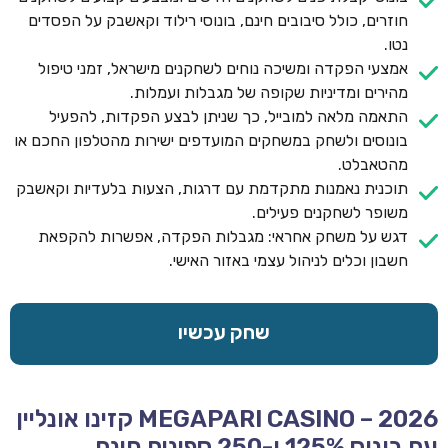
חוזרים, כולל סיבובים חינם, בונוסי רילוד וקאשבק על הפסדים
נטו.
אמצעי הפקדה ומשיכה נוחים לשחקנים מישראל, זמני טיפול
מהירים ומדיניות שקופה של מגבלות ועמלות.
התאמה מלאה למובייל, כך שניתן לבצע הפקדות, להפעיל
בונוסים ולשחק במשחקים המועדפים ישירות מהטלפון החכם או
מהטאבלט.
תוכנית נאמנות מתקדמת עם דרגות, הצעות בלעדיות וקאשבק
משופר לשחקנים פעילים.
דגש על משחק אחראי: מגבלות הפקדה, אפשרות להקפאת
חשבון וכלים לניהול עצמי באזור האישי.
שחק עכשיו
MEGAPARI CASINO – 2026 קזינו אונליין
עם בונוס 125% ו-250 ספינים חינם