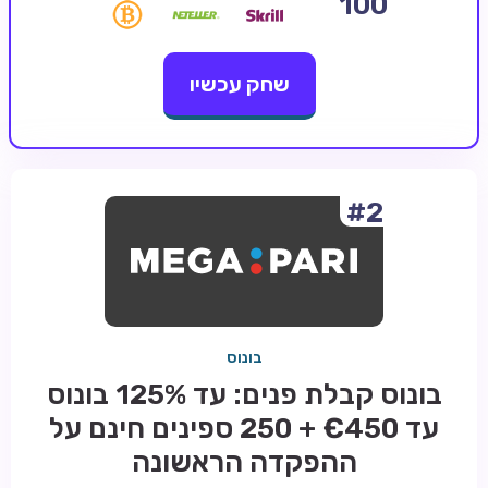
100
קזינו קריפטו
שחק עכשיו
קזינו PayPal
טורנירי קזינו
הימורי ספורט
אודות
#2
צור קשר
בלוג וחדשות
ביקורות
בונוס
חדשות
בונוס קבלת פנים: עד 125% בונוס
טיפים
עד €450 + 250 ספינים חינם על
מדריכים
ההפקדה הראשונה