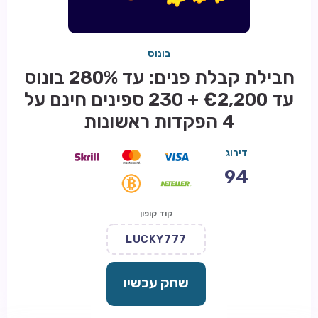
בונוס
חבילת קבלת פנים: עד 280% בונוס
עד €2,200 + 230 ספינים חינם על
4 הפקדות ראשונות
דירוג
94
קוד קופון
LUCKY777
שחק עכשיו