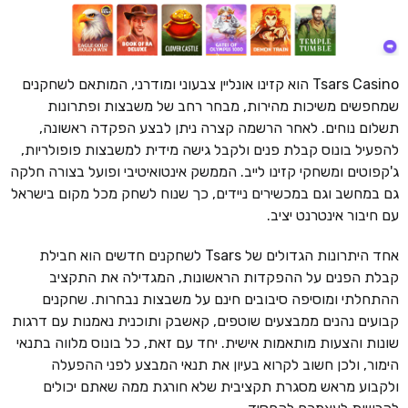
Tsars Casino הוא קזינו אונליין צבעוני ומודרני, המותאם לשחקנים
שמחפשים משיכות מהירות, מבחר רחב של משבצות ופתרונות
תשלום נוחים. לאחר הרשמה קצרה ניתן לבצע הפקדה ראשונה,
להפעיל בונוס קבלת פנים ולקבל גישה מידית למשבצות פופולריות,
ג'קפוטים ומשחקי קזינו לייב. הממשק אינטואיטיבי ופועל בצורה חלקה
גם במחשב וגם במכשירים ניידים, כך שנוח לשחק מכל מקום בישראל
עם חיבור אינטרנט יציב.
אחד היתרונות הגדולים של Tsars לשחקנים חדשים הוא חבילת
קבלת הפנים על ההפקדות הראשונות, המגדילה את התקציב
ההתחלתי ומוסיפה סיבובים חינם על משבצות נבחרות. שחקנים
קבועים נהנים ממבצעים שוטפים, קאשבק ותוכנית נאמנות עם דרגות
שונות והצעות מותאמות אישית. יחד עם זאת, כל בונוס מלווה בתנאי
הימור, ולכן חשוב לקרוא בעיון את תנאי המבצע לפני ההפעלה
ולקבוע מראש מסגרת תקציבית שלא חורגת ממה שאתם יכולים