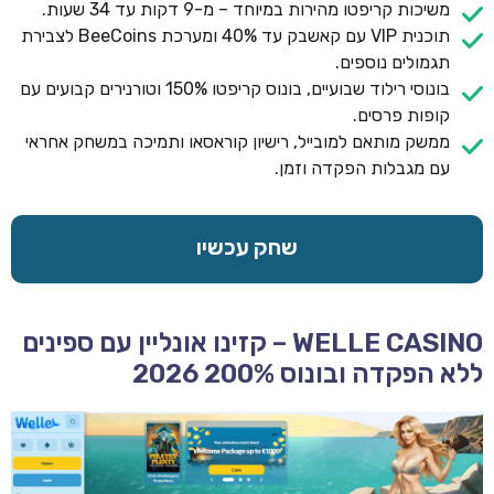
משיכות קריפטו מהירות במיוחד – מ-9 דקות עד 34 שעות.
תוכנית VIP עם קאשבק עד 40% ומערכת BeeCoins לצבירת
תגמולים נוספים.
בונוסי רילוד שבועיים, בונוס קריפטו 150% וטורנירים קבועים עם
קופות פרסים.
ממשק מותאם למובייל, רישיון קוראסאו ותמיכה במשחק אחראי
עם מגבלות הפקדה וזמן.
שחק עכשיו
WELLE CASINO – קזינו אונליין עם ספינים
ללא הפקדה ובונוס 200% 2026