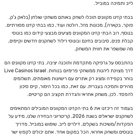
לייב ותמיכה במובייל.
בבתי קזינו מקוונים תוכלו לשחק באותם משחקי שולחן (בלאק ג'ק,
פוקר, בקארה), מכונות מזל, רולטה ועוד, כמו בבתי קזינו מסורתיים.
בנוסף, רוב הבתי קזינו המקוונים מציעים מבצעי קידום כמו בונוסי
קבלת פנים, סיבובים בחינם ובונוסי רילוד לשחקנים חדשים וקיימים,
מה שמשפר את חווית המשחק.
בהתבסס על גרפיקה מתקדמת ותוכנה יציבה, בתי קזינו מקוונים הם
דרך מצוינת ליהנות ממשחקי פרימיום בנוחות. Live Casinos Israel
בוחר בקפידה ומציג רק אתרים עם רישיונות מאומתים, תשלומים
מהירים ותמיכה בעברית. עם זאת, כמו בכל הימור, קיים סיכון
להפסד. לכן, משחק אחראי והגדרת תקציב הם קריטיים.
בעמוד זה ריכזנו את 6 בתי הקזינו המקוונים המובילים המתאימים
לשחקנים ישראלים בשנת 2026, קריטריוני הבחירה שלנו, מידע על
הפקדות/משיכות בשקלים, דילרים לייב, שימוש במובייל, מדריך
בונוסים ומשחק אחראי, הכל במקום אחד. אתם יכולים לקפוץ ישר