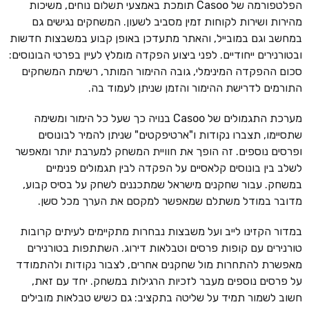
הפלטפורמה של Casoo תומכת באמצעי תשלום נוחים, משיכות
מהירות ושירות לקוחות זמין מסביב לשעון. המשחקים נגישים גם
במחשב וגם במובייל, והאתר מתעדכן באופן קבוע במשבצות חדשות
ובטורנירים ייחודיים. לפני ביצוע הפקדה מומלץ לעיין בפרטי הבונוסים:
סכום ההפקדה המינימלי, גובה ההימור המותר, רשימת המשחקים
התורמים לדרישת ההימור והזמן שניתן לעמוד בה.
מערכת התגמולים של Casoo בנויה כך שעל כל הימור ומשימה
שתסיימו, תצברו נקודות ו"ארטיפקטים" שניתן להמיר לבונוסים
ופרסים נוספים. זה הופך את חוויית המשחק למערבת יותר ומאפשר
לשלב בין בונוסים קלאסיים על הפקדה לבין תגמולים פנימיים
במשחק. עבור שחקנים מישראל שמתכננים לשחק על בסיס קבוע,
מדובר במודל משתלם שמאפשר למקסם את הערך מכל סשן.
במדור הקזינו לייב ועל משבצות נבחרות מתקיימים לעיתים קרובות
טורנירים עם קופות פרסים וטבלאות דירוג. השתתפות בטורנירים
מאפשרת להתחרות מול שחקנים אחרים, לצבור נקודות ולהתמודד
על פרסים נוספים מעבר לזכיות הרגילות במשחק. יחד עם זאת,
חשוב לשמור תמיד על שליטה בתקציב: גם כשיש טבלאות מובילים