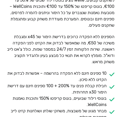
לשחקנים קבועים, Welle מציע בונוס רילוד שבועי של 50% עד
€100, בונוס קריפטו של 150% עד €100 ותוכנית WellCoins –
מטבעות נאמנות שנצברים על כל הימור וניתנים להמרה לפרסים,
ספינים חינם ובונוסים. המערכת מעודדת משחק קבוע ומתגמלת
שחקנים פעילים.
הספינים ללא הפקדה כרוכים בדרישת הימור של x45 ומגבלת
משיכה של €50, מה שמאפשר לבדוק את הקזינו לפני הפקדה
ראשונה. שירות הלקוחות זמין 24/7 במספר שפות, כולל צ'אט לייב
ודוא"ל. מומלץ לקרוא את תנאי כל מבצע בעיון ולהגדיר תקציב
משחק מראש.
10 ספינים חינם ללא הפקדה בהרשמה – אפשרות לבדוק את
הקזינו ללא סיכון.
חבילת קבלת פנים עד 200% + 100 ספינים חינם עם דרישת
הימור x30 תחרותית.
בונוסי רילוד שבועיים, בונוס קריפטו 150% ותוכנית נאמנות
WellCoins.
מבחר מגוון של משבצות, משחקי שולחן ושולחנות קזינו לייב