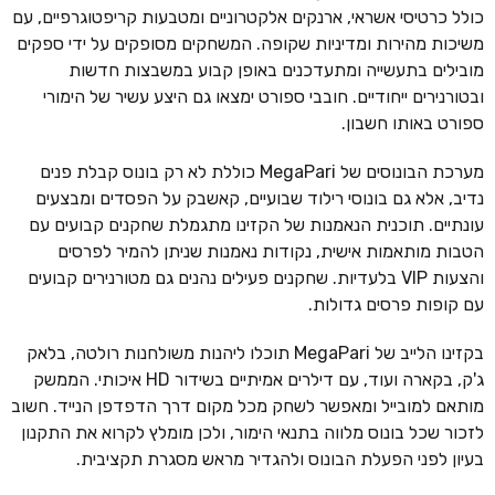
כולל כרטיסי אשראי, ארנקים אלקטרוניים ומטבעות קריפטוגרפיים, עם
משיכות מהירות ומדיניות שקופה. המשחקים מסופקים על ידי ספקים
מובילים בתעשייה ומתעדכנים באופן קבוע במשבצות חדשות
ובטורנירים ייחודיים. חובבי ספורט ימצאו גם היצע עשיר של הימורי
ספורט באותו חשבון.
מערכת הבונוסים של MegaPari כוללת לא רק בונוס קבלת פנים
נדיב, אלא גם בונוסי רילוד שבועיים, קאשבק על הפסדים ומבצעים
עונתיים. תוכנית הנאמנות של הקזינו מתגמלת שחקנים קבועים עם
הטבות מותאמות אישית, נקודות נאמנות שניתן להמיר לפרסים
והצעות VIP בלעדיות. שחקנים פעילים נהנים גם מטורנירים קבועים
עם קופות פרסים גדולות.
בקזינו הלייב של MegaPari תוכלו ליהנות משולחנות רולטה, בלאק
ג'ק, בקארה ועוד, עם דילרים אמיתיים בשידור HD איכותי. הממשק
מותאם למובייל ומאפשר לשחק מכל מקום דרך הדפדפן הנייד. חשוב
לזכור שכל בונוס מלווה בתנאי הימור, ולכן מומלץ לקרוא את התקנון
בעיון לפני הפעלת הבונוס ולהגדיר מראש מסגרת תקציבית.