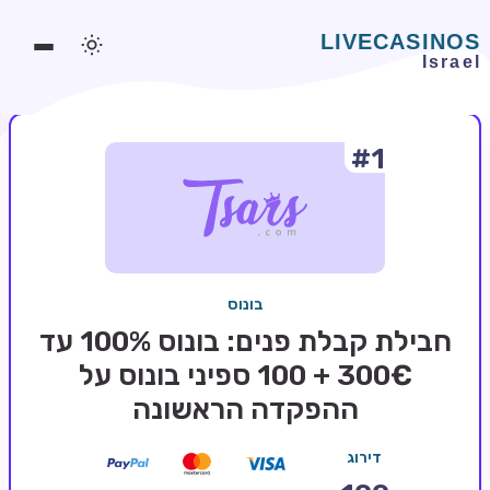
#1
משחקים אונליין
משחקים חינמיים
סלוטים אונליין
מדריכי קזינו
בונוס
מונדיאל 2026 הימורים
חבילת קבלת פנים: בונוס 100% עד
בלאקג'ק אונליין
300€ + 100 ספיני בונוס על
ההפקדה הראשונה
בקרה אונליין
וידאו פוקר
דירוג
בונוסים בקזינו אונליין