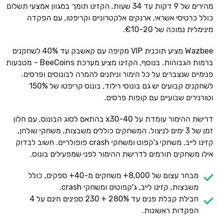
מהירים של 9 דקות עד 34 שעות. הקזינו תומך במגוון אמצעי תשלום
כולל כרטיסי אשראי, ארנקים אלקטרוניים וקריפטו, עם הפקדה
מינימלית נמוכה של €10-20.
Wazbee מציע תוכנית VIP מקיפה עם קאשבק עד 40% לשחקנים
ברמות הגבוהות. בנוסף, הקזינו מציע מערכת BeeCoins – מטבעות
פנימיים שנצברים על כל הימור וניתנים להמרה לבונוסים ופרסים.
לשחקנים קבועים יש גם בונוסי רילוד, בונוס קריפטו של 150%
וטורנירים שבועיים עם קופות פרסים.
דרישת ההימור עומדת על x30-40 בהתאם לסוג הבונוס, עם חלון
זמן של 3 ימים לניצול. המשחקים כוללים משבצות, משחקי שולחן,
קזינו לייב, משחקי ג'קפוט ומשחקי crash פופולריים. חשוב לבדוק
אילו משחקים תורמים לדרישת ההימור לפני שמפעילים בונוס.
מבחר עצום של 8,000+ משחקים מ-40+ ספקים, כולל
משבצות, קזינו לייב, ג'קפוטים ומשחקי crash.
חבילת קבלת פנים עד 280% + 230 ספינים חינם על 4
הפקדות ראשונות.