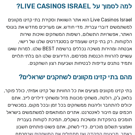
למה לסמוך על LIVE CASINOS ISRAEL?
Live Casinos Israel הוא אתר השוואת וסקירת בתי קזינו מקוונים
למשתמשים דוברי עברית. מדי חודש, אנו מעריכים מחדש את בונוסי
האתר, אפשרויות התשלום, רשימות המשחקים ואיכות שירות
הלקוחות. רק בתי קזינו שעומדים בסטנדרטים שלנו של רישוי,
אבטחה ומהירות משיכה נכללים ברשימת BEST שלנו. למרות שאנו
עשויים להרוויח הכנסות מפרסום, הדירוגים שלנו הם בלתי תלויים
ותמיד נותנים עדיפות לבטיחות ושביעות רצון השחקנים.
TSARS
חבילת קבלת פנים: בונוס 100% עד 300€ + 100 ספיני בונוס על
מהם בתי קזינו מקוונים לשחקנים ישראלים?
ההפקדה הראשונה
בתי קזינו מקוונים מציעים את כל החוויות של קזינו אמיתי, כולל פוקר,
CASOO
בלאק ג'ק, רולטה, משחקי מכונות מזל ומשחקי דילרים לייב. אתם
בונוס מתגלגל עד 2,000 ₪ + 200 ספינים חינם לשחקנים
יכולים להתחבר וליהנות ממשחקים בכל זמן ובכל מקום, במכשירים
חדשים
חכמים עם חיבור לאינטרנט. אתרים המותאמים למשתמשים בישראל
ROYSPINS
תומכים בהפקדות ומשיכות בשקלים, תמיכת לקוחות בעברית
חבילת קבלת פנים: עד 250% בונוס עד €2,000 + 200 ספינים
ואמצעי תשלום מוכרים. כדי לשחק, אתם פשוט פותחים חשבון
חינם על ההפקדות הראשונות
באתר, מבצעים הפקדה ואז מתחילים את המשחקים שבחרתם.