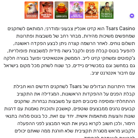
Tsars Casino הוא קזינו אונליין צבעוני ומודרני, המותאם לשחקנים
שמחפשים משיכות מהירות, מבחר רחב של משבצות ופתרונות
תשלום נוחים. לאחר הרשמה קצרה ניתן לבצע הפקדה ראשונה,
להפעיל בונוס קבלת פנים ולקבל גישה מידית למשבצות פופולריות,
ג'קפוטים ומשחקי קזינו לייב. הממשק אינטואיטיבי ופועל בצורה חלקה
גם במחשב וגם במכשירים ניידים, כך שנוח לשחק מכל מקום בישראל
עם חיבור אינטרנט יציב.
אחד היתרונות הגדולים של Tsars לשחקנים חדשים הוא חבילת
קבלת הפנים על ההפקדות הראשונות, המגדילה את התקציב
ההתחלתי ומוסיפה סיבובים חינם על משבצות נבחרות. שחקנים
קבועים נהנים ממבצעים שוטפים, קאשבק ותוכנית נאמנות עם דרגות
שונות והצעות מותאמות אישית. יחד עם זאת, כל בונוס מלווה בתנאי
הימור, ולכן חשוב לקרוא בעיון את תנאי המבצע לפני ההפעלה
ולקבוע מראש מסגרת תקציבית שלא חורגת ממה שאתם יכולים