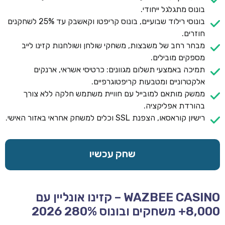
בונוס מתגלגל ייחודי.
בונוסי רילוד שבועיים, בונוס קריפטו וקאשבק עד 25% לשחקנים
חוזרים.
מבחר רחב של משבצות, משחקי שולחן ושולחנות קזינו לייב
מספקים מובילים.
תמיכה באמצעי תשלום מגוונים: כרטיסי אשראי, ארנקים
אלקטרוניים ומטבעות קריפטוגרפיים.
ממשק מותאם למובייל עם חוויית משתמש חלקה ללא צורך
בהורדת אפליקציה.
רישיון קוראסאו, הצפנת SSL וכלים למשחק אחראי באזור האישי.
שחק עכשיו
WAZBEE CASINO – קזינו אונליין עם
8,000+ משחקים ובונוס 280% 2026