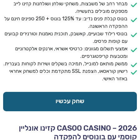
מבחר רחב של משבצות, משחקי שולחן ושולחנות קזינו לייב
מספקים מובילים בתעשייה.
בונוס קבלת פנים נדיב: עד 125% בונוס + 250 ספינים חינם על
ההפקדה הראשונה.
בונוסי רילוד שבועיים, קאשבק, תוכנית נאמנות וטורנירים קבועים
עם קופות פרסים.
אמצעי תשלום מגוונים: כרטיסי אשראי, ארנקים אלקטרוניים
ומטבעות קריפטוגרפיים.
ממשק מותאם למובייל, תמיכה בשקלים ושירות לקוחות בעברית.
רישיון קוראסאו, הצפנת SSL מתקדמת וכלים למשחק אחראי
באזור האישי.
שחק עכשיו
CASOO CASINO – 2026 קזינו אונליין
קוסמי עם בונוסים להפקדה