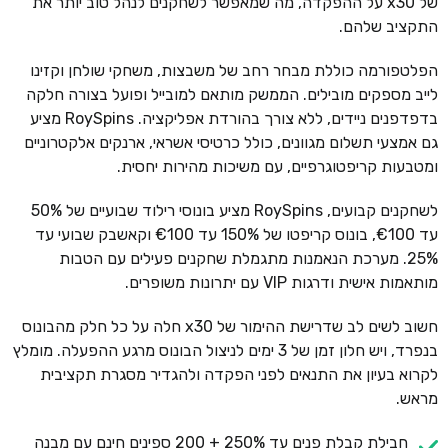
של x30 על ההפקדה, מה שמאפשר לשחקנים לנהל טוב יותר את
התקציב שלהם.
הפלטפורמה כוללת מבחר רחב של משבצות, משחקי שולחן וקזינו
לייב מספקים מובילים. הממשק מותאם למובייל ופועל בצורה חלקה
בדפדפנים ניידים, ללא צורך בהורדת אפליקציה. RoySpins מציע
גם אמצעי תשלום מגוונים, כולל כרטיסי אשראי, ארנקים אלקטרוניים
ומטבעות קריפטוגרפיים, עם משיכות מהירות יחסית.
לשחקנים קבועים, RoySpins מציע בונוסי רילוד שבועיים של 50%
עד €100, בונוס קריפטו של 150% עד €100 וקאשבק שבועי עד
25%. מערכת הנאמנות מתגמלת שחקנים פעילים עם הטבות
מותאמות אישית ודרגות VIP עם יתרונות משופרים.
חשוב לשים לב שדרישת ההימור של x30 חלה על כל חלק מהבונוס
בנפרד, ויש חלון זמן של 3 ימים לניצול הבונוס מרגע ההפעלה. מומלץ
לקרוא בעיון את התנאים לפני הפקדה ולהגדיר מסגרת תקציבית
מראש.
חבילת קבלת פנים עד 250% + 200 ספינים חינם עם מבנה