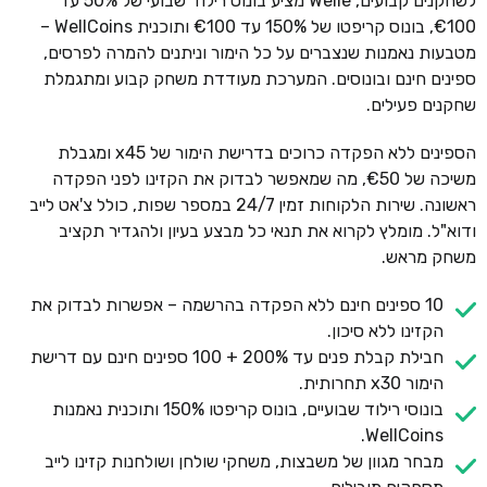
לשחקנים קבועים, Welle מציע בונוס רילוד שבועי של 50% עד
€100, בונוס קריפטו של 150% עד €100 ותוכנית WellCoins –
מטבעות נאמנות שנצברים על כל הימור וניתנים להמרה לפרסים,
ספינים חינם ובונוסים. המערכת מעודדת משחק קבוע ומתגמלת
שחקנים פעילים.
הספינים ללא הפקדה כרוכים בדרישת הימור של x45 ומגבלת
משיכה של €50, מה שמאפשר לבדוק את הקזינו לפני הפקדה
ראשונה. שירות הלקוחות זמין 24/7 במספר שפות, כולל צ'אט לייב
ודוא"ל. מומלץ לקרוא את תנאי כל מבצע בעיון ולהגדיר תקציב
משחק מראש.
10 ספינים חינם ללא הפקדה בהרשמה – אפשרות לבדוק את
הקזינו ללא סיכון.
חבילת קבלת פנים עד 200% + 100 ספינים חינם עם דרישת
הימור x30 תחרותית.
בונוסי רילוד שבועיים, בונוס קריפטו 150% ותוכנית נאמנות
WellCoins.
מבחר מגוון של משבצות, משחקי שולחן ושולחנות קזינו לייב