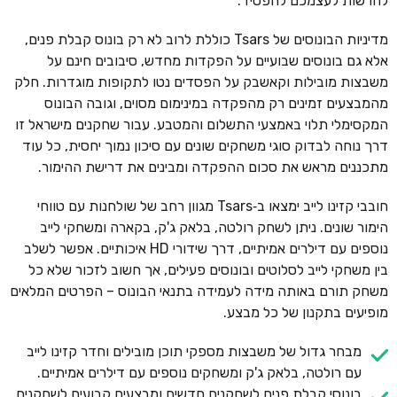
להרשות לעצמכם להפסיד.
מדיניות הבונוסים של Tsars כוללת לרוב לא רק בונוס קבלת פנים,
אלא גם בונוסים שבועיים על הפקדות מחדש, סיבובים חינם על
משבצות מובילות וקאשבק על הפסדים נטו לתקופות מוגדרות. חלק
מהמבצעים זמינים רק מהפקדה במינימום מסוים, וגובה הבונוס
המקסימלי תלוי באמצעי התשלום והמטבע. עבור שחקנים מישראל זו
דרך נוחה לבדוק סוגי משחקים שונים עם סיכון נמוך יחסית, כל עוד
מתכננים מראש את סכום ההפקדה ומבינים את דרישת ההימור.
חובבי קזינו לייב ימצאו ב‑Tsars מגוון רחב של שולחנות עם טווחי
הימור שונים. ניתן לשחק רולטה, בלאק ג'ק, בקארה ומשחקי לייב
נוספים עם דילרים אמיתיים, דרך שידורי HD איכותיים. אפשר לשלב
בין משחקי לייב לסלוטים ובונוסים פעילים, אך חשוב לזכור שלא כל
משחק תורם באותה מידה לעמידה בתנאי הבונוס – הפרטים המלאים
מופיעים בתקנון של כל מבצע.
מבחר גדול של משבצות מספקי תוכן מובילים וחדר קזינו לייב
עם רולטה, בלאק ג'ק ומשחקים נוספים עם דילרים אמיתיים.
בונוסי קבלת פנים לשחקנים חדשים ומבצעים קבועים לשחקנים