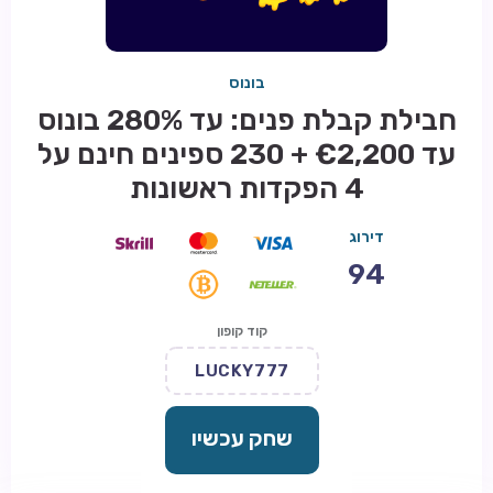
בונוס
חבילת קבלת פנים: עד 280% בונוס
עד €2,200 + 230 ספינים חינם על
4 הפקדות ראשונות
דירוג
94
קוד קופון
LUCKY777
שחק עכשיו