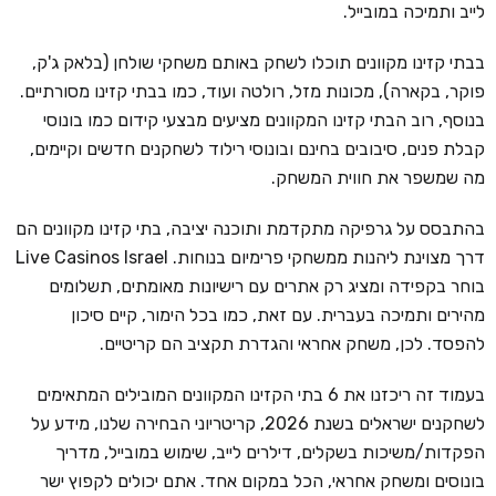
לייב ותמיכה במובייל.
בבתי קזינו מקוונים תוכלו לשחק באותם משחקי שולחן (בלאק ג'ק,
פוקר, בקארה), מכונות מזל, רולטה ועוד, כמו בבתי קזינו מסורתיים.
בנוסף, רוב הבתי קזינו המקוונים מציעים מבצעי קידום כמו בונוסי
קבלת פנים, סיבובים בחינם ובונוסי רילוד לשחקנים חדשים וקיימים,
מה שמשפר את חווית המשחק.
בהתבסס על גרפיקה מתקדמת ותוכנה יציבה, בתי קזינו מקוונים הם
דרך מצוינת ליהנות ממשחקי פרימיום בנוחות. Live Casinos Israel
בוחר בקפידה ומציג רק אתרים עם רישיונות מאומתים, תשלומים
מהירים ותמיכה בעברית. עם זאת, כמו בכל הימור, קיים סיכון
להפסד. לכן, משחק אחראי והגדרת תקציב הם קריטיים.
בעמוד זה ריכזנו את 6 בתי הקזינו המקוונים המובילים המתאימים
לשחקנים ישראלים בשנת 2026, קריטריוני הבחירה שלנו, מידע על
הפקדות/משיכות בשקלים, דילרים לייב, שימוש במובייל, מדריך
בונוסים ומשחק אחראי, הכל במקום אחד. אתם יכולים לקפוץ ישר