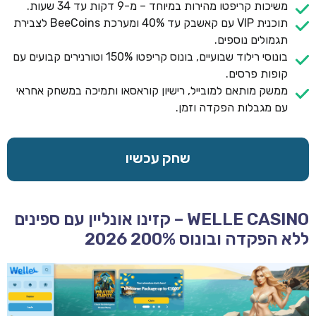
משיכות קריפטו מהירות במיוחד – מ-9 דקות עד 34 שעות.
תוכנית VIP עם קאשבק עד 40% ומערכת BeeCoins לצבירת
תגמולים נוספים.
בונוסי רילוד שבועיים, בונוס קריפטו 150% וטורנירים קבועים עם
קופות פרסים.
ממשק מותאם למובייל, רישיון קוראסאו ותמיכה במשחק אחראי
עם מגבלות הפקדה וזמן.
שחק עכשיו
WELLE CASINO – קזינו אונליין עם ספינים
ללא הפקדה ובונוס 200% 2026