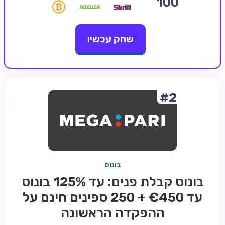
100
קזינו קריפטו
שחק עכשיו
קזינו PayPal
טורנירי קזינו
הימורי ספורט
אודות
#2
צור קשר
בלוג וחדשות
ביקורות
בונוס
חדשות
בונוס קבלת פנים: עד 125% בונוס
טיפים
עד €450 + 250 ספינים חינם על
מדריכים
ההפקדה הראשונה