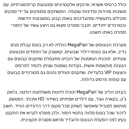
כולל כרטיסי אשראי, ארנקים אלקטרוניים ומטבעות קריפטוגרפיים, עם
משיכות מהירות ומדיניות שקופה. המשחקים מסופקים על ידי ספקים
מובילים בתעשייה ומתעדכנים באופן קבוע במשבצות חדשות
ובטורנירים ייחודיים. חובבי ספורט ימצאו גם היצע עשיר של הימורי
ספורט באותו חשבון.
מערכת הבונוסים של MegaPari כוללת לא רק בונוס קבלת פנים
נדיב, אלא גם בונוסי רילוד שבועיים, קאשבק על הפסדים ומבצעים
עונתיים. תוכנית הנאמנות של הקזינו מתגמלת שחקנים קבועים עם
הטבות מותאמות אישית, נקודות נאמנות שניתן להמיר לפרסים
והצעות VIP בלעדיות. שחקנים פעילים נהנים גם מטורנירים קבועים
עם קופות פרסים גדולות.
בקזינו הלייב של MegaPari תוכלו ליהנות משולחנות רולטה, בלאק
ג'ק, בקארה ועוד, עם דילרים אמיתיים בשידור HD איכותי. הממשק
מותאם למובייל ומאפשר לשחק מכל מקום דרך הדפדפן הנייד. חשוב
לזכור שכל בונוס מלווה בתנאי הימור, ולכן מומלץ לקרוא את התקנון
בעיון לפני הפעלת הבונוס ולהגדיר מראש מסגרת תקציבית.