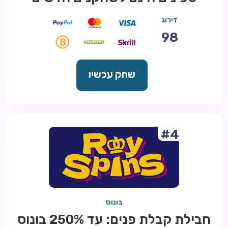
דירוג
98
שחק עכשיו
#4
בונוס
חבילת קבלת פנים: עד 250% בונוס