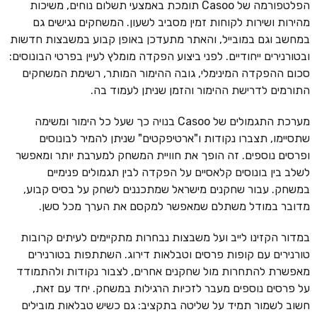
הפלטפורמה של Casoo תומכת באמצעי תשלום נוחים, משיכות
מהירות ושירות לקוחות זמין מסביב לשעון. המשחקים נגישים גם
במחשב וגם במובייל, והאתר מתעדכן באופן קבוע במשבצות חדשות
ובטורנירים ייחודיים. לפני ביצוע הפקדה מומלץ לעיין בפרטי הבונוסים:
סכום ההפקדה המינימלי, גובה ההימור המותר, רשימת המשחקים
התורמים לדרישת ההימור והזמן שניתן לעמוד בה.
מערכת התגמולים של Casoo בנויה כך שעל כל הימור ומשימה
שתסיימו, תצברו נקודות ו"ארטיפקטים" שניתן להמיר לבונוסים
ופרסים נוספים. זה הופך את חוויית המשחק למערבת יותר ומאפשר
לשלב בין בונוסים קלאסיים על הפקדה לבין תגמולים פנימיים
במשחק. עבור שחקנים מישראל שמתכננים לשחק על בסיס קבוע,
מדובר במודל משתלם שמאפשר למקסם את הערך מכל סשן.
במדור הקזינו לייב ועל משבצות נבחרות מתקיימים לעיתים קרובות
טורנירים עם קופות פרסים וטבלאות דירוג. השתתפות בטורנירים
מאפשרת להתחרות מול שחקנים אחרים, לצבור נקודות ולהתמודד
על פרסים נוספים מעבר לזכיות הרגילות במשחק. יחד עם זאת,
חשוב לשמור תמיד על שליטה בתקציב: גם כשיש טבלאות מובילים