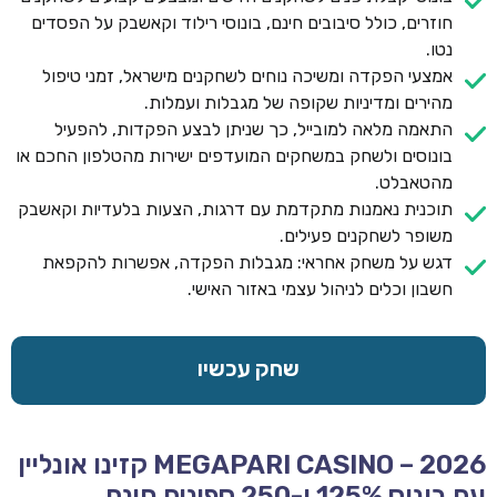
חוזרים, כולל סיבובים חינם, בונוסי רילוד וקאשבק על הפסדים
נטו.
אמצעי הפקדה ומשיכה נוחים לשחקנים מישראל, זמני טיפול
מהירים ומדיניות שקופה של מגבלות ועמלות.
התאמה מלאה למובייל, כך שניתן לבצע הפקדות, להפעיל
בונוסים ולשחק במשחקים המועדפים ישירות מהטלפון החכם או
מהטאבלט.
תוכנית נאמנות מתקדמת עם דרגות, הצעות בלעדיות וקאשבק
משופר לשחקנים פעילים.
דגש על משחק אחראי: מגבלות הפקדה, אפשרות להקפאת
חשבון וכלים לניהול עצמי באזור האישי.
שחק עכשיו
MEGAPARI CASINO – 2026 קזינו אונליין
עם בונוס 125% ו-250 ספינים חינם