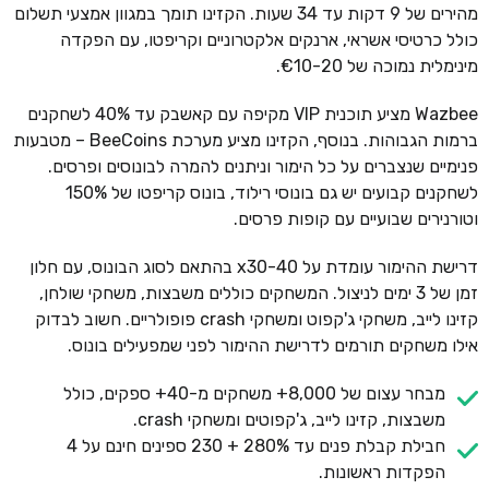
מהירים של 9 דקות עד 34 שעות. הקזינו תומך במגוון אמצעי תשלום
כולל כרטיסי אשראי, ארנקים אלקטרוניים וקריפטו, עם הפקדה
מינימלית נמוכה של €10-20.
Wazbee מציע תוכנית VIP מקיפה עם קאשבק עד 40% לשחקנים
ברמות הגבוהות. בנוסף, הקזינו מציע מערכת BeeCoins – מטבעות
פנימיים שנצברים על כל הימור וניתנים להמרה לבונוסים ופרסים.
לשחקנים קבועים יש גם בונוסי רילוד, בונוס קריפטו של 150%
וטורנירים שבועיים עם קופות פרסים.
דרישת ההימור עומדת על x30-40 בהתאם לסוג הבונוס, עם חלון
זמן של 3 ימים לניצול. המשחקים כוללים משבצות, משחקי שולחן,
קזינו לייב, משחקי ג'קפוט ומשחקי crash פופולריים. חשוב לבדוק
אילו משחקים תורמים לדרישת ההימור לפני שמפעילים בונוס.
מבחר עצום של 8,000+ משחקים מ-40+ ספקים, כולל
משבצות, קזינו לייב, ג'קפוטים ומשחקי crash.
חבילת קבלת פנים עד 280% + 230 ספינים חינם על 4
הפקדות ראשונות.