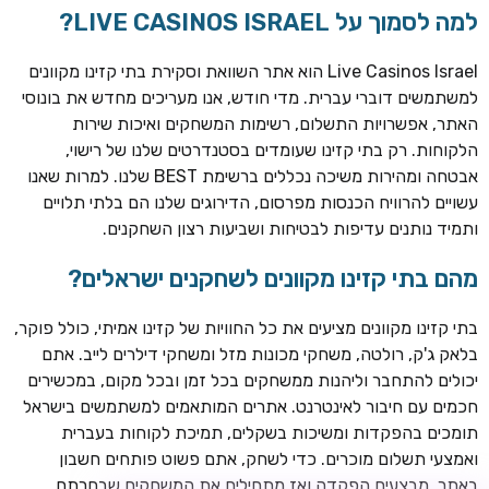
למה לסמוך על LIVE CASINOS ISRAEL?
Live Casinos Israel הוא אתר השוואת וסקירת בתי קזינו מקוונים
למשתמשים דוברי עברית. מדי חודש, אנו מעריכים מחדש את בונוסי
האתר, אפשרויות התשלום, רשימות המשחקים ואיכות שירות
הלקוחות. רק בתי קזינו שעומדים בסטנדרטים שלנו של רישוי,
אבטחה ומהירות משיכה נכללים ברשימת BEST שלנו. למרות שאנו
עשויים להרוויח הכנסות מפרסום, הדירוגים שלנו הם בלתי תלויים
ותמיד נותנים עדיפות לבטיחות ושביעות רצון השחקנים.
TSARS
חבילת קבלת פנים: בונוס 100% עד 300€ + 100 ספיני בונוס על
מהם בתי קזינו מקוונים לשחקנים ישראלים?
ההפקדה הראשונה
בתי קזינו מקוונים מציעים את כל החוויות של קזינו אמיתי, כולל פוקר,
CASOO
בלאק ג'ק, רולטה, משחקי מכונות מזל ומשחקי דילרים לייב. אתם
בונוס מתגלגל עד 2,000 ₪ + 200 ספינים חינם לשחקנים
יכולים להתחבר וליהנות ממשחקים בכל זמן ובכל מקום, במכשירים
חדשים
חכמים עם חיבור לאינטרנט. אתרים המותאמים למשתמשים בישראל
ROYSPINS
תומכים בהפקדות ומשיכות בשקלים, תמיכת לקוחות בעברית
חבילת קבלת פנים: עד 250% בונוס עד €2,000 + 200 ספינים
ואמצעי תשלום מוכרים. כדי לשחק, אתם פשוט פותחים חשבון
חינם על ההפקדות הראשונות
באתר, מבצעים הפקדה ואז מתחילים את המשחקים שבחרתם.