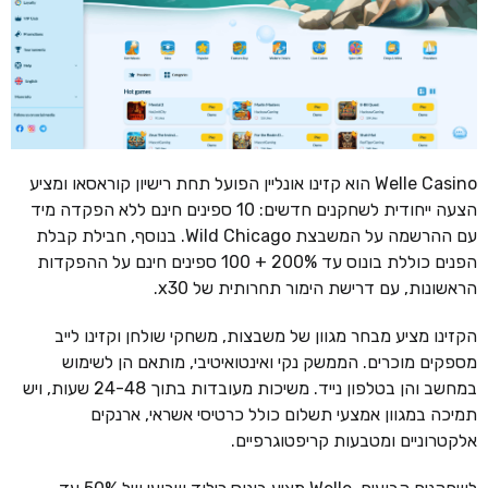
Welle Casino הוא קזינו אונליין הפועל תחת רישיון קוראסאו ומציע
הצעה ייחודית לשחקנים חדשים: 10 ספינים חינם ללא הפקדה מיד
עם ההרשמה על המשבצת Wild Chicago. בנוסף, חבילת קבלת
הפנים כוללת בונוס עד 200% + 100 ספינים חינם על ההפקדות
הראשונות, עם דרישת הימור תחרותית של x30.
הקזינו מציע מבחר מגוון של משבצות, משחקי שולחן וקזינו לייב
מספקים מוכרים. הממשק נקי ואינטואיטיבי, מותאם הן לשימוש
במחשב והן בטלפון נייד. משיכות מעובדות בתוך 24-48 שעות, ויש
תמיכה במגוון אמצעי תשלום כולל כרטיסי אשראי, ארנקים
אלקטרוניים ומטבעות קריפטוגרפיים.