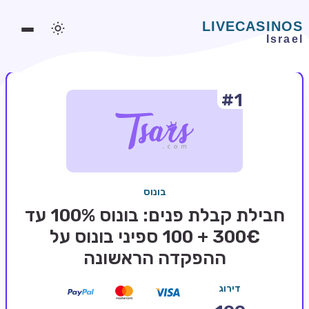
#1
משחקים אונליין
משחקים חינמיים
סלוטים אונליין
מדריכי קזינו
בונוס
מונדיאל 2026 הימורים
חבילת קבלת פנים: בונוס 100% עד
בלאקג'ק אונליין
300€ + 100 ספיני בונוס על
ההפקדה הראשונה
בקרה אונליין
וידאו פוקר
דירוג
בונוסים בקזינו אונליין