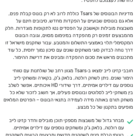
להרשות לעצמכם להפסיד.
מדיניות הבונוסים של Tsars כוללת לרוב לא רק בונוס קבלת פנים,
אלא גם בונוסים שבועיים על הפקדות מחדש, סיבובים חינם על
משבצות מובילות וקאשבק על הפסדים נטו לתקופות מוגדרות. חלק
מהמבצעים זמינים רק מהפקדה במינימום מסוים, וגובה הבונוס
המקסימלי תלוי באמצעי התשלום והמטבע. עבור שחקנים מישראל זו
דרך נוחה לבדוק סוגי משחקים שונים עם סיכון נמוך יחסית, כל עוד
מתכננים מראש את סכום ההפקדה ומבינים את דרישת ההימור.
חובבי קזינו לייב ימצאו ב‑Tsars מגוון רחב של שולחנות עם טווחי
הימור שונים. ניתן לשחק רולטה, בלאק ג'ק, בקארה ומשחקי לייב
נוספים עם דילרים אמיתיים, דרך שידורי HD איכותיים. אפשר לשלב
בין משחקי לייב לסלוטים ובונוסים פעילים, אך חשוב לזכור שלא כל
משחק תורם באותה מידה לעמידה בתנאי הבונוס – הפרטים המלאים
מופיעים בתקנון של כל מבצע.
מבחר גדול של משבצות מספקי תוכן מובילים וחדר קזינו לייב
עם רולטה, בלאק ג'ק ומשחקים נוספים עם דילרים אמיתיים.
בונוסי קבלת פנים לשחקנים חדשים ומבצעים קבועים לשחקנים