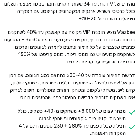
מהירים של 9 דקות עד 34 שעות. הקזינו תומך במגוון אמצעי תשלום
כולל כרטיסי אשראי, ארנקים אלקטרוניים וקריפטו, עם הפקדה
מינימלית נמוכה של €10-20.
Wazbee מציע תוכנית VIP מקיפה עם קאשבק עד 40% לשחקנים
ברמות הגבוהות. בנוסף, הקזינו מציע מערכת BeeCoins – מטבעות
פנימיים שנצברים על כל הימור וניתנים להמרה לבונוסים ופרסים.
לשחקנים קבועים יש גם בונוסי רילוד, בונוס קריפטו של 150%
וטורנירים שבועיים עם קופות פרסים.
דרישת ההימור עומדת על x30-40 בהתאם לסוג הבונוס, עם חלון
זמן של 3 ימים לניצול. המשחקים כוללים משבצות, משחקי שולחן,
קזינו לייב, משחקי ג'קפוט ומשחקי crash פופולריים. חשוב לבדוק
אילו משחקים תורמים לדרישת ההימור לפני שמפעילים בונוס.
מבחר עצום של 8,000+ משחקים מ-40+ ספקים, כולל
משבצות, קזינו לייב, ג'קפוטים ומשחקי crash.
חבילת קבלת פנים עד 280% + 230 ספינים חינם על 4
הפקדות ראשונות.