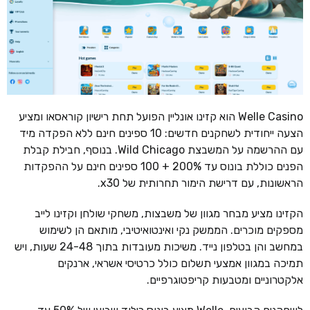
Welle Casino הוא קזינו אונליין הפועל תחת רישיון קוראסאו ומציע
הצעה ייחודית לשחקנים חדשים: 10 ספינים חינם ללא הפקדה מיד
עם ההרשמה על המשבצת Wild Chicago. בנוסף, חבילת קבלת
הפנים כוללת בונוס עד 200% + 100 ספינים חינם על ההפקדות
הראשונות, עם דרישת הימור תחרותית של x30.
הקזינו מציע מבחר מגוון של משבצות, משחקי שולחן וקזינו לייב
מספקים מוכרים. הממשק נקי ואינטואיטיבי, מותאם הן לשימוש
במחשב והן בטלפון נייד. משיכות מעובדות בתוך 24-48 שעות, ויש
תמיכה במגוון אמצעי תשלום כולל כרטיסי אשראי, ארנקים
אלקטרוניים ומטבעות קריפטוגרפיים.