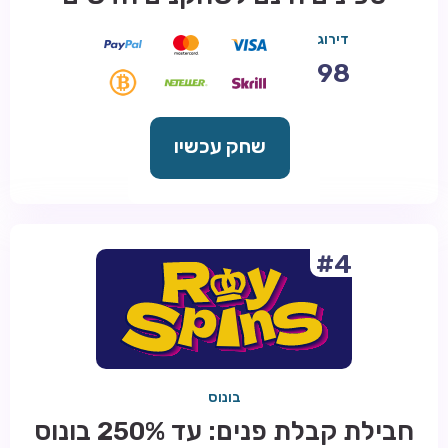
דירוג
98
שחק עכשיו
#4
בונוס
חבילת קבלת פנים: עד 250% בונוס