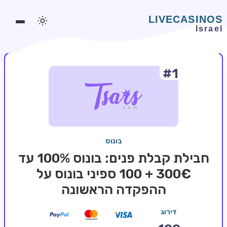
#1
משחקים אונליין
משחקים חינמיים
סלוטים אונליין
מדריכי קזינו
בונוס
מונדיאל 2026 הימורים
חבילת קבלת פנים: בונוס 100% עד
בלאקג'ק אונליין
300€ + 100 ספיני בונוס על
ההפקדה הראשונה
בקרה אונליין
וידאו פוקר
דירוג
בונוסים בקזינו אונליין