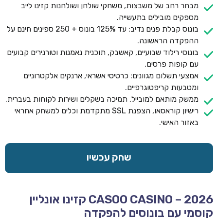
מבחר רחב של משבצות, משחקי שולחן ושולחנות קזינו לייב
מספקים מובילים בתעשייה.
בונוס קבלת פנים נדיב: עד 125% בונוס + 250 ספינים חינם על
ההפקדה הראשונה.
בונוסי רילוד שבועיים, קאשבק, תוכנית נאמנות וטורנירים קבועים
עם קופות פרסים.
אמצעי תשלום מגוונים: כרטיסי אשראי, ארנקים אלקטרוניים
ומטבעות קריפטוגרפיים.
ממשק מותאם למובייל, תמיכה בשקלים ושירות לקוחות בעברית.
רישיון קוראסאו, הצפנת SSL מתקדמת וכלים למשחק אחראי
באזור האישי.
שחק עכשיו
CASOO CASINO – 2026 קזינו אונליין
קוסמי עם בונוסים להפקדה