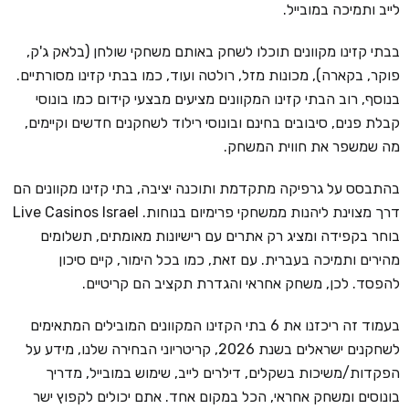
לייב ותמיכה במובייל.
בבתי קזינו מקוונים תוכלו לשחק באותם משחקי שולחן (בלאק ג'ק,
פוקר, בקארה), מכונות מזל, רולטה ועוד, כמו בבתי קזינו מסורתיים.
בנוסף, רוב הבתי קזינו המקוונים מציעים מבצעי קידום כמו בונוסי
קבלת פנים, סיבובים בחינם ובונוסי רילוד לשחקנים חדשים וקיימים,
מה שמשפר את חווית המשחק.
בהתבסס על גרפיקה מתקדמת ותוכנה יציבה, בתי קזינו מקוונים הם
דרך מצוינת ליהנות ממשחקי פרימיום בנוחות. Live Casinos Israel
בוחר בקפידה ומציג רק אתרים עם רישיונות מאומתים, תשלומים
מהירים ותמיכה בעברית. עם זאת, כמו בכל הימור, קיים סיכון
להפסד. לכן, משחק אחראי והגדרת תקציב הם קריטיים.
בעמוד זה ריכזנו את 6 בתי הקזינו המקוונים המובילים המתאימים
לשחקנים ישראלים בשנת 2026, קריטריוני הבחירה שלנו, מידע על
הפקדות/משיכות בשקלים, דילרים לייב, שימוש במובייל, מדריך
בונוסים ומשחק אחראי, הכל במקום אחד. אתם יכולים לקפוץ ישר