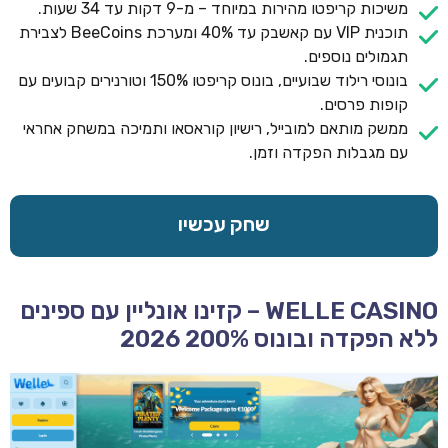
משיכות קריפטו מהירות במיוחד – מ-9 דקות עד 34 שעות.
תוכנית VIP עם קאשבק עד 40% ומערכת BeeCoins לצבירת
תגמולים נוספים.
בונוסי רילוד שבועיים, בונוס קריפטו 150% וטורנירים קבועים עם
קופות פרסים.
ממשק מותאם למובייל, רישיון קוראסאו ותמיכה במשחק אחראי
עם מגבלות הפקדה וזמן.
שחק עכשיו
WELLE CASINO – קזינו אונליין עם ספינים
ללא הפקדה ובונוס 200% 2026