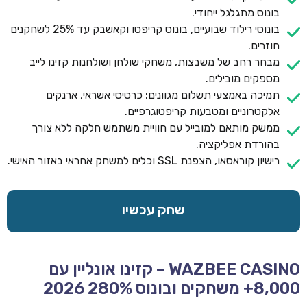
בונוס מתגלגל ייחודי.
בונוסי רילוד שבועיים, בונוס קריפטו וקאשבק עד 25% לשחקנים
חוזרים.
מבחר רחב של משבצות, משחקי שולחן ושולחנות קזינו לייב
מספקים מובילים.
תמיכה באמצעי תשלום מגוונים: כרטיסי אשראי, ארנקים
אלקטרוניים ומטבעות קריפטוגרפיים.
ממשק מותאם למובייל עם חוויית משתמש חלקה ללא צורך
בהורדת אפליקציה.
רישיון קוראסאו, הצפנת SSL וכלים למשחק אחראי באזור האישי.
שחק עכשיו
WAZBEE CASINO – קזינו אונליין עם
8,000+ משחקים ובונוס 280% 2026