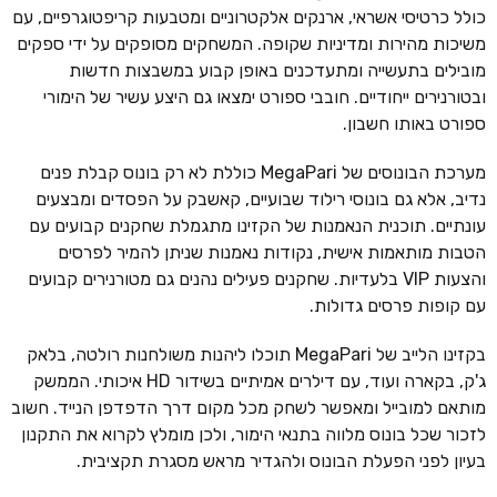
כולל כרטיסי אשראי, ארנקים אלקטרוניים ומטבעות קריפטוגרפיים, עם
משיכות מהירות ומדיניות שקופה. המשחקים מסופקים על ידי ספקים
מובילים בתעשייה ומתעדכנים באופן קבוע במשבצות חדשות
ובטורנירים ייחודיים. חובבי ספורט ימצאו גם היצע עשיר של הימורי
ספורט באותו חשבון.
מערכת הבונוסים של MegaPari כוללת לא רק בונוס קבלת פנים
נדיב, אלא גם בונוסי רילוד שבועיים, קאשבק על הפסדים ומבצעים
עונתיים. תוכנית הנאמנות של הקזינו מתגמלת שחקנים קבועים עם
הטבות מותאמות אישית, נקודות נאמנות שניתן להמיר לפרסים
והצעות VIP בלעדיות. שחקנים פעילים נהנים גם מטורנירים קבועים
עם קופות פרסים גדולות.
בקזינו הלייב של MegaPari תוכלו ליהנות משולחנות רולטה, בלאק
ג'ק, בקארה ועוד, עם דילרים אמיתיים בשידור HD איכותי. הממשק
מותאם למובייל ומאפשר לשחק מכל מקום דרך הדפדפן הנייד. חשוב
לזכור שכל בונוס מלווה בתנאי הימור, ולכן מומלץ לקרוא את התקנון
בעיון לפני הפעלת הבונוס ולהגדיר מראש מסגרת תקציבית.