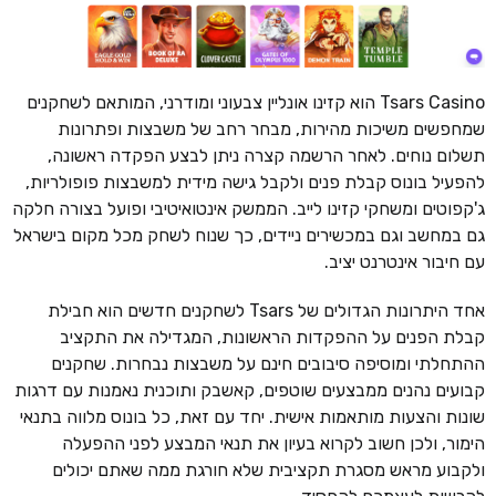
Tsars Casino הוא קזינו אונליין צבעוני ומודרני, המותאם לשחקנים
שמחפשים משיכות מהירות, מבחר רחב של משבצות ופתרונות
תשלום נוחים. לאחר הרשמה קצרה ניתן לבצע הפקדה ראשונה,
להפעיל בונוס קבלת פנים ולקבל גישה מידית למשבצות פופולריות,
ג'קפוטים ומשחקי קזינו לייב. הממשק אינטואיטיבי ופועל בצורה חלקה
גם במחשב וגם במכשירים ניידים, כך שנוח לשחק מכל מקום בישראל
עם חיבור אינטרנט יציב.
אחד היתרונות הגדולים של Tsars לשחקנים חדשים הוא חבילת
קבלת הפנים על ההפקדות הראשונות, המגדילה את התקציב
ההתחלתי ומוסיפה סיבובים חינם על משבצות נבחרות. שחקנים
קבועים נהנים ממבצעים שוטפים, קאשבק ותוכנית נאמנות עם דרגות
שונות והצעות מותאמות אישית. יחד עם זאת, כל בונוס מלווה בתנאי
הימור, ולכן חשוב לקרוא בעיון את תנאי המבצע לפני ההפעלה
ולקבוע מראש מסגרת תקציבית שלא חורגת ממה שאתם יכולים