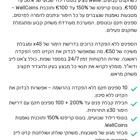
לשחקנים קבועים, Welle מציע בונוס רילוד שבועי של 50% עד
€100, בונוס קריפטו של 150% עד €100 ותוכנית WellCoins –
מטבעות נאמנות שנצברים על כל הימור וניתנים להמרה לפרסים,
ספינים חינם ובונוסים. המערכת מעודדת משחק קבוע ומתגמלת
שחקנים פעילים.
הספינים ללא הפקדה כרוכים בדרישת הימור של x45 ומגבלת
משיכה של €50, מה שמאפשר לבדוק את הקזינו לפני הפקדה
ראשונה. שירות הלקוחות זמין 24/7 במספר שפות, כולל צ'אט לייב
ודוא"ל. מומלץ לקרוא את תנאי כל מבצע בעיון ולהגדיר תקציב
משחק מראש.
10 ספינים חינם ללא הפקדה בהרשמה – אפשרות לבדוק את
הקזינו ללא סיכון.
חבילת קבלת פנים עד 200% + 100 ספינים חינם עם דרישת
הימור x30 תחרותית.
בונוסי רילוד שבועיים, בונוס קריפטו 150% ותוכנית נאמנות
WellCoins.
מבחר מגוון של משבצות, משחקי שולחן ושולחנות קזינו לייב