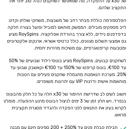
של x30 על ההפקדה, מה שמאפשר לשחקנים לנהל טוב יותר את
התקציב שלהם.
הפלטפורמה כוללת מבחר רחב של משבצות, משחקי שולחן וקזינו
לייב מספקים מובילים. הממשק מותאם למובייל ופועל בצורה חלקה
בדפדפנים ניידים, ללא צורך בהורדת אפליקציה. RoySpins מציע
גם אמצעי תשלום מגוונים, כולל כרטיסי אשראי, ארנקים אלקטרוניים
ומטבעות קריפטוגרפיים, עם משיכות מהירות יחסית.
לשחקנים קבועים, RoySpins מציע בונוסי רילוד שבועיים של 50%
עד €100, בונוס קריפטו של 150% עד €100 וקאשבק שבועי עד
25%. מערכת הנאמנות מתגמלת שחקנים פעילים עם הטבות
מותאמות אישית ודרגות VIP עם יתרונות משופרים.
חשוב לשים לב שדרישת ההימור של x30 חלה על כל חלק מהבונוס
בנפרד, ויש חלון זמן של 3 ימים לניצול הבונוס מרגע ההפעלה. מומלץ
לקרוא בעיון את התנאים לפני הפקדה ולהגדיר מסגרת תקציבית
מראש.
חבילת קבלת פנים עד 250% + 200 ספינים חינם עם מבנה