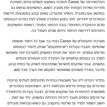
הפלטפורמה של Casoo תומכת באמצעי תשלום נוחים, משיכות
מהירות ושירות לקוחות זמין מסביב לשעון. המשחקים נגישים גם
במחשב וגם במובייל, והאתר מתעדכן באופן קבוע במשבצות חדשות
ובטורנירים ייחודיים. לפני ביצוע הפקדה מומלץ לעיין בפרטי הבונוסים:
סכום ההפקדה המינימלי, גובה ההימור המותר, רשימת המשחקים
התורמים לדרישת ההימור והזמן שניתן לעמוד בה.
מערכת התגמולים של Casoo בנויה כך שעל כל הימור ומשימה
שתסיימו, תצברו נקודות ו"ארטיפקטים" שניתן להמיר לבונוסים
ופרסים נוספים. זה הופך את חוויית המשחק למערבת יותר ומאפשר
לשלב בין בונוסים קלאסיים על הפקדה לבין תגמולים פנימיים
במשחק. עבור שחקנים מישראל שמתכננים לשחק על בסיס קבוע,
מדובר במודל משתלם שמאפשר למקסם את הערך מכל סשן.
במדור הקזינו לייב ועל משבצות נבחרות מתקיימים לעיתים קרובות
טורנירים עם קופות פרסים וטבלאות דירוג. השתתפות בטורנירים
מאפשרת להתחרות מול שחקנים אחרים, לצבור נקודות ולהתמודד
על פרסים נוספים מעבר לזכיות הרגילות במשחק. יחד עם זאת,
חשוב לשמור תמיד על שליטה בתקציב: גם כשיש טבלאות מובילים