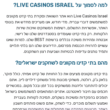
למה לסמוך על LIVE CASINOS ISRAEL?
Live Casinos Israel הוא אתר השוואת וסקירת בתי קזינו מקוונים
למשתמשים דוברי עברית. מדי חודש, אנו מעריכים מחדש את בונוסי
האתר, אפשרויות התשלום, רשימות המשחקים ואיכות שירות
הלקוחות. רק בתי קזינו שעומדים בסטנדרטים שלנו של רישוי,
אבטחה ומהירות משיכה נכללים ברשימת BEST שלנו. למרות שאנו
עשויים להרוויח הכנסות מפרסום, הדירוגים שלנו הם בלתי תלויים
ותמיד נותנים עדיפות לבטיחות ושביעות רצון השחקנים.
TSARS
חבילת קבלת פנים: בונוס 100% עד 300€ + 100 ספיני בונוס על
מהם בתי קזינו מקוונים לשחקנים ישראלים?
ההפקדה הראשונה
בתי קזינו מקוונים מציעים את כל החוויות של קזינו אמיתי, כולל פוקר,
CASOO
בלאק ג'ק, רולטה, משחקי מכונות מזל ומשחקי דילרים לייב. אתם
בונוס מתגלגל עד 2,000 ₪ + 200 ספינים חינם לשחקנים
יכולים להתחבר וליהנות ממשחקים בכל זמן ובכל מקום, במכשירים
חדשים
חכמים עם חיבור לאינטרנט. אתרים המותאמים למשתמשים בישראל
ROYSPINS
תומכים בהפקדות ומשיכות בשקלים, תמיכת לקוחות בעברית
חבילת קבלת פנים: עד 250% בונוס עד €2,000 + 200 ספינים
ואמצעי תשלום מוכרים. כדי לשחק, אתם פשוט פותחים חשבון
חינם על ההפקדות הראשונות
באתר, מבצעים הפקדה ואז מתחילים את המשחקים שבחרתם.