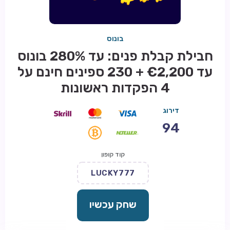
בונוס
חבילת קבלת פנים: עד 280% בונוס
עד €2,200 + 230 ספינים חינם על
4 הפקדות ראשונות
דירוג
94
קוד קופון
LUCKY777
שחק עכשיו