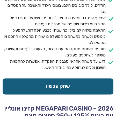
חוזרים, כולל סיבובים חינם, בונוסי רילוד וקאשבק על הפסדים
נטו.
אמצעי הפקדה ומשיכה נוחים לשחקנים מישראל, זמני טיפול
מהירים ומדיניות שקופה של מגבלות ועמלות.
התאמה מלאה למובייל, כך שניתן לבצע הפקדות, להפעיל
בונוסים ולשחק במשחקים המועדפים ישירות מהטלפון החכם או
מהטאבלט.
תוכנית נאמנות מתקדמת עם דרגות, הצעות בלעדיות וקאשבק
משופר לשחקנים פעילים.
דגש על משחק אחראי: מגבלות הפקדה, אפשרות להקפאת
חשבון וכלים לניהול עצמי באזור האישי.
שחק עכשיו
MEGAPARI CASINO – 2026 קזינו אונליין
עם בונוס 125% ו-250 ספינים חינם