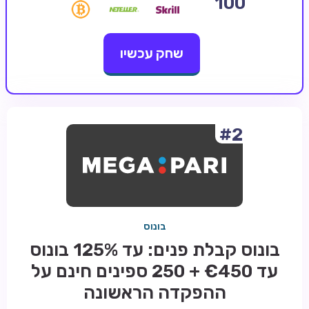
100
קזינו קריפטו
שחק עכשיו
קזינו PayPal
טורנירי קזינו
הימורי ספורט
אודות
#2
צור קשר
בלוג וחדשות
ביקורות
בונוס
חדשות
בונוס קבלת פנים: עד 125% בונוס
טיפים
עד €450 + 250 ספינים חינם על
מדריכים
ההפקדה הראשונה