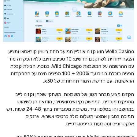
Welle Casino הוא קזינו אונליין הפועל תחת רישיון קוראסאו ומציע
הצעה ייחודית לשחקנים חדשים: 10 ספינים חינם ללא הפקדה מיד
עם ההרשמה על המשבצת Wild Chicago. בנוסף, חבילת קבלת
הפנים כוללת בונוס עד 200% + 100 ספינים חינם על ההפקדות
הראשונות, עם דרישת הימור תחרותית של x30.
הקזינו מציע מבחר מגוון של משבצות, משחקי שולחן וקזינו לייב
מספקים מוכרים. הממשק נקי ואינטואיטיבי, מותאם הן לשימוש
במחשב והן בטלפון נייד. משיכות מעובדות בתוך 24-48 שעות, ויש
תמיכה במגוון אמצעי תשלום כולל כרטיסי אשראי, ארנקים
אלקטרוניים ומטבעות קריפטוגרפיים.