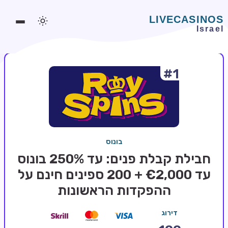
#1
משחקים אונליין
משחקים חינמיים
סלוטים אונליין
מדריכי קזינו
בונוס
מונדיאל 2026 הימורים
חבילת קבלת פנים: עד 250% בונוס
בלאקג'ק אונליין
עד €2,000 + 200 ספינים חינם על
ההפקדות הראשונות
בקרה אונליין
וידאו פוקר
דירוג
בונוסים בקזינו אונליין