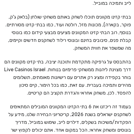
לייב ותמיכה במובייל.
בבתי קזינו מקוונים תוכלו לשחק באותם משחקי שולחן (בלאק ג'ק,
פוקר, בקארה), מכונות מזל, רולטה ועוד, כמו בבתי קזינו מסורתיים.
בנוסף, רוב הבתי קזינו המקוונים מציעים מבצעי קידום כמו בונוסי
קבלת פנים, סיבובים בחינם ובונוסי רילוד לשחקנים חדשים וקיימים,
מה שמשפר את חווית המשחק.
בהתבסס על גרפיקה מתקדמת ותוכנה יציבה, בתי קזינו מקוונים הם
דרך מצוינת ליהנות ממשחקי פרימיום בנוחות. Live Casinos Israel
בוחר בקפידה ומציג רק אתרים עם רישיונות מאומתים, תשלומים
מהירים ותמיכה בעברית. עם זאת, כמו בכל הימור, קיים סיכון
להפסד. לכן, משחק אחראי והגדרת תקציב הם קריטיים.
בעמוד זה ריכזנו את 6 בתי הקזינו המקוונים המובילים המתאימים
לשחקנים ישראלים בשנת 2026, קריטריוני הבחירה שלנו, מידע על
הפקדות/משיכות בשקלים, דילרים לייב, שימוש במובייל, מדריך
בונוסים ומשחק אחראי, הכל במקום אחד. אתם יכולים לקפוץ ישר