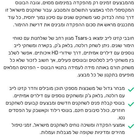
מהמבצעים זמינים רק מהפקדה במינימום מסוים, וגובה הבונוס
המקסימלי תלוי באמצעי התשלום והמטבע. עבור שחקנים מישראל זו
דרך נוחה לבדוק סוגי משחקים שונים עם סיכון נמוך יחסית, כל עוד
מתכננים מראש את סכום ההפקדה ומבינים את דרישת ההימור.
חובבי קזינו לייב ימצאו ב‑Tsars מגוון רחב של שולחנות עם טווחי
הימור שונים. ניתן לשחק רולטה, בלאק ג'ק, בקארה ומשחקי לייב
נוספים עם דילרים אמיתיים, דרך שידורי HD איכותיים. אפשר לשלב
בין משחקי לייב לסלוטים ובונוסים פעילים, אך חשוב לזכור שלא כל
משחק תורם באותה מידה לעמידה בתנאי הבונוס – הפרטים המלאים
מופיעים בתקנון של כל מבצע.
מבחר גדול של משבצות מספקי תוכן מובילים וחדר קזינו לייב
עם רולטה, בלאק ג'ק ומשחקים נוספים עם דילרים אמיתיים.
בונוסי קבלת פנים לשחקנים חדשים ומבצעים קבועים לשחקנים
חוזרים, כולל סיבובים חינם, בונוסי רילוד וקאשבק על הפסדים
נטו.
אמצעי הפקדה ומשיכה נוחים לשחקנים מישראל, זמני טיפול
מהירים ומדיניות שקופה של מגבלות ועמלות.