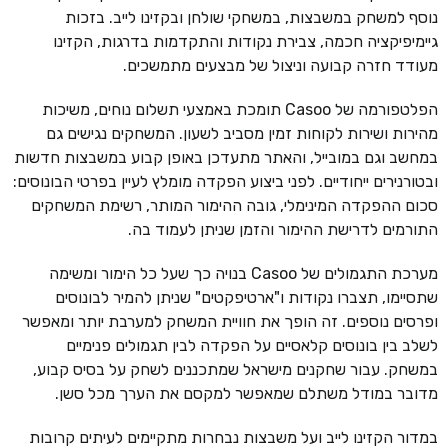
נוסף למשחק במשבצות, במשחקי שולחן ובקזינו לייב. בזכות
גיימיפיקציה חכמה, צבירת נקודות והתקדמות בדרגות, הקזינו
מעודד חזרה קבועה וניצול של מבצעים מתמשכים.
הפלטפורמה של Casoo תומכת באמצעי תשלום נוחים, משיכות
מהירות ושירות לקוחות זמין מסביב לשעון. המשחקים נגישים גם
במחשב וגם במובייל, והאתר מתעדכן באופן קבוע במשבצות חדשות
ובטורנירים ייחודיים. לפני ביצוע הפקדה מומלץ לעיין בפרטי הבונוסים:
סכום ההפקדה המינימלי, גובה ההימור המותר, רשימת המשחקים
התורמים לדרישת ההימור והזמן שניתן לעמוד בה.
מערכת התגמולים של Casoo בנויה כך שעל כל הימור ומשימה
שתסיימו, תצברו נקודות ו"ארטיפקטים" שניתן להמיר לבונוסים
ופרסים נוספים. זה הופך את חוויית המשחק למערבת יותר ומאפשר
לשלב בין בונוסים קלאסיים על הפקדה לבין תגמולים פנימיים
במשחק. עבור שחקנים מישראל שמתכננים לשחק על בסיס קבוע,
מדובר במודל משתלם שמאפשר למקסם את הערך מכל סשן.
במדור הקזינו לייב ועל משבצות נבחרות מתקיימים לעיתים קרובות