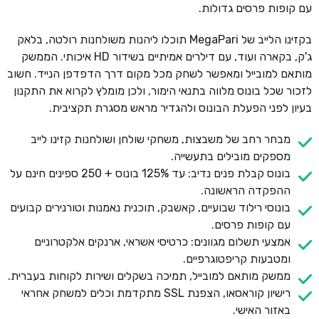
עם קופות פרסים גדולות.
בקזינו הלייב של MegaPari תוכלו ליהנות משולחנות רולטה, בלאק
ג'ק, בקארה ועוד, עם דילרים אמיתיים בשידור HD איכותי. הממשק
מותאם למובייל ומאפשר לשחק מכל מקום דרך הדפדפן הנייד. חשוב
לזכור שכל בונוס מלווה בתנאי הימור, ולכן מומלץ לקרוא את התקנון
בעיון לפני הפעלת הבונוס ולהגדיר מראש מסגרת תקציבית.
מבחר רחב של משבצות, משחקי שולחן ושולחנות קזינו לייב
מספקים מובילים בתעשייה.
בונוס קבלת פנים נדיב: עד 125% בונוס + 250 ספינים חינם על
ההפקדה הראשונה.
בונוסי רילוד שבועיים, קאשבק, תוכנית נאמנות וטורנירים קבועים
עם קופות פרסים.
אמצעי תשלום מגוונים: כרטיסי אשראי, ארנקים אלקטרוניים
ומטבעות קריפטוגרפיים.
ממשק מותאם למובייל, תמיכה בשקלים ושירות לקוחות בעברית.
רישיון קוראסאו, הצפנת SSL מתקדמת וכלים למשחק אחראי
באזור האישי.