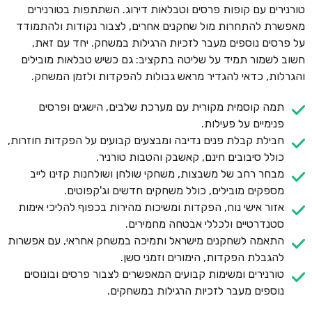
טורנירים עם קופות פרסים וטבלאות דירוג. השתתפות בטורנירים
מאפשרת להתחרות מול שחקנים אחרים, לצבור נקודות ולהתמודד
על פרסים נוספים מעבר לזכיות הרגילות במשחק. יחד עם זאת,
חשוב לשמור תמיד על שליטה בתקציב: גם כשיש טבלאות מובילים
והגרלות, כדאי להגדיר מראש גבולות להפקדות ולזמן המשחק.
תמה קוסמית מקורית עם מערכת שלבים, הישגים ופרסים
פנימיים על פעילות.
חבילת קבלת פנים נדיבה ומבצעים קבועים על הפקדות חוזרות,
כולל סיבובים חינם, קאשבק והטבות טורניר.
מבחר רחב של משבצות, משחקי שולחן ושולחנות קזינו לייב
מספקים מובילים, כולל משחקים חדשים וג'קפוטים.
אזור אישי נוח, הפקדות ומשיכות מהירות בכפוף להליכי אימות
סטנדרטיים ולכללי אבטחה מחמירים.
התאמה לשחקנים מישראל ותמיכה במשחק אחראי, עם אפשרות
להגבלת הפקדות, הימורים וזמני סשן.
טורנירים ומשימות קבועים המאפשרים לצבור פרסים ובונוסים
נוספים מעבר לזכיות הרגילות במשחקים.