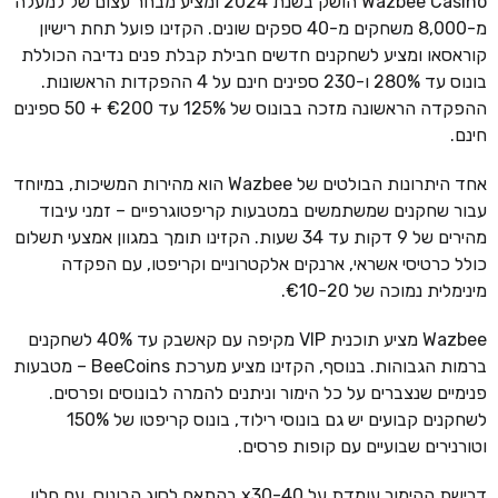
Wazbee Casino הושק בשנת 2024 ומציע מבחר עצום של למעלה
מ-8,000 משחקים מ-40 ספקים שונים. הקזינו פועל תחת רישיון
קוראסאו ומציע לשחקנים חדשים חבילת קבלת פנים נדיבה הכוללת
בונוס עד 280% ו-230 ספינים חינם על 4 ההפקדות הראשונות.
ההפקדה הראשונה מזכה בבונוס של 125% עד €200 + 50 ספינים
חינם.
אחד היתרונות הבולטים של Wazbee הוא מהירות המשיכות, במיוחד
עבור שחקנים שמשתמשים במטבעות קריפטוגרפיים – זמני עיבוד
מהירים של 9 דקות עד 34 שעות. הקזינו תומך במגוון אמצעי תשלום
כולל כרטיסי אשראי, ארנקים אלקטרוניים וקריפטו, עם הפקדה
מינימלית נמוכה של €10-20.
Wazbee מציע תוכנית VIP מקיפה עם קאשבק עד 40% לשחקנים
ברמות הגבוהות. בנוסף, הקזינו מציע מערכת BeeCoins – מטבעות
פנימיים שנצברים על כל הימור וניתנים להמרה לבונוסים ופרסים.
לשחקנים קבועים יש גם בונוסי רילוד, בונוס קריפטו של 150%
וטורנירים שבועיים עם קופות פרסים.
דרישת ההימור עומדת על x30-40 בהתאם לסוג הבונוס, עם חלון