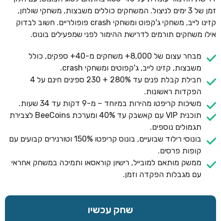
זמן של 3 ימים לניצול. המשחקים כוללים משבצות, משחקי שולחן,
קזינו לייב, משחקי ג'קפוט ומשחקי crash פופולריים. חשוב לבדוק
אילו משחקים תורמים לדרישת ההימור לפני שמפעילים בונוס.
מבחר עצום של 8,000+ משחקים מ-40+ ספקים, כולל
משבצות, קזינו לייב, ג'קפוטים ומשחקי crash.
חבילת קבלת פנים עד 280% + 230 ספינים חינם על 4
הפקדות ראשונות.
משיכות קריפטו מהירות במיוחד – מ-9 דקות עד 34 שעות.
תוכנית VIP עם קאשבק עד 40% ומערכת BeeCoins לצבירת
תגמולים נוספים.
בונוסי רילוד שבועיים, בונוס קריפטו 150% וטורנירים קבועים עם
קופות פרסים.
ממשק מותאם למובייל, רישיון קוראסאו ותמיכה במשחק אחראי
עם מגבלות הפקדה וזמן.
שחק עכשיו