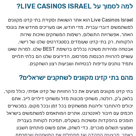
למה לסמוך על LIVE CASINOS ISRAEL?
Live Casinos Israel הוא אתר השוואת וסקירת בתי קזינו מקוונים
למשתמשים דוברי עברית. מדי חודש, אנו מעריכים מחדש את בונוסי
האתר, אפשרויות התשלום, רשימות המשחקים ואיכות שירות
הלקוחות. רק בתי קזינו שעומדים בסטנדרטים שלנו של רישוי,
אבטחה ומהירות משיכה נכללים ברשימת BEST שלנו. למרות שאנו
עשויים להרוויח הכנסות מפרסום, הדירוגים שלנו הם בלתי תלויים
ותמיד נותנים עדיפות לבטיחות ושביעות רצון השחקנים.
מהם בתי קזינו מקוונים לשחקנים ישראלים?
ROYSPINS
חבילת קבלת פנים: עד 250% בונוס עד €2,000 + 200 ספינים
חינם על ההפקדות הראשונות
בתי קזינו מקוונים מציעים את כל החוויות של קזינו אמיתי, כולל פוקר,
בלאק ג'ק, רולטה, משחקי מכונות מזל ומשחקי דילרים לייב. אתם
MEGAPARI
יכולים להתחבר וליהנות ממשחקים בכל זמן ובכל מקום, במכשירים
בונוס קבלת פנים: עד 125% בונוס עד €450 + 250 ספינים חינם
חכמים עם חיבור לאינטרנט. אתרים המותאמים למשתמשים בישראל
תומכים בהפקדות ומשיכות בשקלים, תמיכת לקוחות בעברית
WAZBEE
ואמצעי תשלום מוכרים. כדי לשחק, אתם פשוט פותחים חשבון
חבילת קבלת פנים: עד 280% בונוס עד €2,200 + 230 ספינים
באתר, מבצעים הפקדה ואז מתחילים את המשחקים שבחרתם.