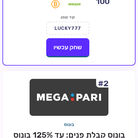
100
קזינו קריפטו
קוד קופון
קזינו PayPal
LUCKY777
טורנירי קזינו
הימורי ספורט
שחק עכשיו
אודות
צור קשר
בלוג וחדשות
#2
ביקורות
חדשות
טיפים
בונוס
מדריכים
בונוס קבלת פנים: עד 125% בונוס