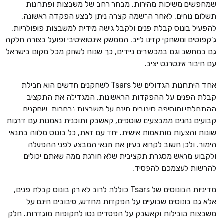
שמחפשים משיכות מהירות, מבחר רחב של משבצות ופתרונות
תשלום נוחים. לאחר הרשמה קצרה ניתן לבצע הפקדה ראשונה,
להפעיל בונוס קבלת פנים ולקבל גישה מידית למשבצות פופולריות,
ג'קפוטים ומשחקי קזינו לייב. הממשק אינטואיטיבי ופועל בצורה חלקה
גם במחשב וגם במכשירים ניידים, כך שנוח לשחק מכל מקום בישראל
עם חיבור אינטרנט יציב.
אחד היתרונות הגדולים של Tsars לשחקנים חדשים הוא חבילת
קבלת הפנים על ההפקדות הראשונות, המגדילה את התקציב
ההתחלתי ומוסיפה סיבובים חינם על משבצות נבחרות. שחקנים
קבועים נהנים ממבצעים שוטפים, קאשבק ותוכנית נאמנות עם דרגות
שונות והצעות מותאמות אישית. יחד עם זאת, כל בונוס מלווה בתנאי
הימור, ולכן חשוב לקרוא בעיון את תנאי המבצע לפני ההפעלה
ולקבוע מראש מסגרת תקציבית שלא חורגת ממה שאתם יכולים
להרשות לעצמכם להפסיד.
מדיניות הבונוסים של Tsars כוללת לרוב לא רק בונוס קבלת פנים,
אלא גם בונוסים שבועיים על הפקדות מחדש, סיבובים חינם על
משבצות מובילות וקאשבק על הפסדים נטו לתקופות מוגדרות. חלק