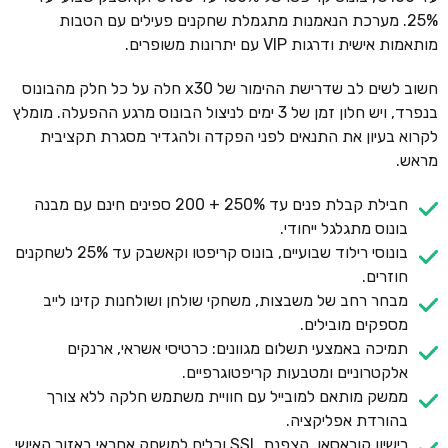
25%. מערכת הנאמנות מתגמלת שחקנים פעילים עם הטבות
מותאמות אישית ודרגות VIP עם יתרונות משופרים.
חשוב לשים לב שדרישת ההימור של x30 חלה על כל חלק מהבונוס
בנפרד, ויש חלון זמן של 3 ימים לניצול הבונוס מרגע ההפעלה. מומלץ
לקרוא בעיון את התנאים לפני הפקדה ולהגדיר מסגרת תקציבית
מראש.
חבילת קבלת פנים עד 250% + 200 ספינים חינם עם מבנה
בונוס מתגלגל ייחודי.
בונוסי רילוד שבועיים, בונוס קריפטו וקאשבק עד 25% לשחקנים
חוזרים.
מבחר רחב של משבצות, משחקי שולחן ושולחנות קזינו לייב
מספקים מובילים.
תמיכה באמצעי תשלום מגוונים: כרטיסי אשראי, ארנקים
אלקטרוניים ומטבעות קריפטוגרפיים.
ממשק מותאם למובייל עם חוויית משתמש חלקה ללא צורך
בהורדת אפליקציה.
רישיון קוראסאו, הצפנת SSL וכלים למשחק אחראי באזור האישי.