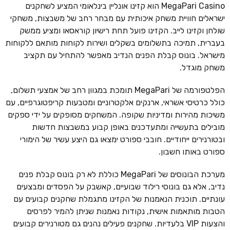
MegaPari Casino הוא קזינו אונליין בינלאומי המציע לשחקנים
ישראלים חוויית משחק איכותית עם מבחר רחב של משבצות, משחקי
שולחן וקזינו לייב. הקזינו פועל תחת רישיון קוראסאו ומציע ממשק
בעברית, תמיכה בתשלומים בשקלים ושירות לקוחות מותאם ללקוחות
מישראל. בונוס קבלת הפנים הנדיב מאפשר להתחיל עם תקציב
משחק מוגדל.
הפלטפורמה של MegaPari תומכת במגוון רחב של אמצעי תשלום,
כולל כרטיסי אשראי, ארנקים אלקטרוניים ומטבעות קריפטוגרפיים, עם
משיכות מהירות ומדיניות שקופה. המשחקים מסופקים על ידי ספקים
מובילים בתעשייה ומתעדכנים באופן קבוע במשבצות חדשות
ובטורנירים ייחודיים. חובבי ספורט ימצאו גם היצע עשיר של הימורי
ספורט באותו חשבון.
מערכת הבונוסים של MegaPari כוללת לא רק בונוס קבלת פנים
נדיב, אלא גם בונוסי רילוד שבועיים, קאשבק על הפסדים ומבצעים
עונתיים. תוכנית הנאמנות של הקזינו מתגמלת שחקנים קבועים עם
הטבות מותאמות אישית, נקודות נאמנות שניתן להמיר לפרסים
והצעות VIP בלעדיות. שחקנים פעילים נהנים גם מטורנירים קבועים