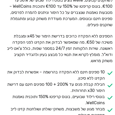
לשחקנים קבועים, Welle מציע בונוס רילוד שבועי של 50% עד
€100, בונוס קריפטו של 150% עד €100 ותוכנית WellCoins –
מטבעות נאמנות שנצברים על כל הימור וניתנים להמרה לפרסים,
ספינים חינם ובונוסים. המערכת מעודדת משחק קבוע ומתגמלת
שחקנים פעילים.
הספינים ללא הפקדה כרוכים בדרישת הימור של x45 ומגבלת
משיכה של €50, מה שמאפשר לבדוק את הקזינו לפני הפקדה
ראשונה. שירות הלקוחות זמין 24/7 במספר שפות, כולל צ'אט לייב
ודוא"ל. מומלץ לקרוא את תנאי כל מבצע בעיון ולהגדיר תקציב
משחק מראש.
10 ספינים חינם ללא הפקדה בהרשמה – אפשרות לבדוק את
הקזינו ללא סיכון.
חבילת קבלת פנים עד 200% + 100 ספינים חינם עם דרישת
הימור x30 תחרותית.
בונוסי רילוד שבועיים, בונוס קריפטו 150% ותוכנית נאמנות
WellCoins.
מבחר מגוון של משבצות, משחקי שולחן ושולחנות קזינו לייב