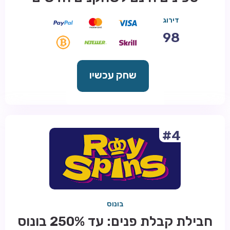
דירוג
98
שחק עכשיו
#4
בונוס
חבילת קבלת פנים: עד 250% בונוס