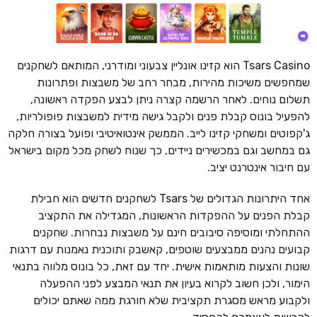
Tsars Casino הוא קזינו אונליין צבעוני ומודרני, המותאם לשחקנים
שמחפשים משיכות מהירות, מבחר רחב של משבצות ופתרונות
תשלום נוחים. לאחר הרשמה קצרה ניתן לבצע הפקדה ראשונה,
להפעיל בונוס קבלת פנים ולקבל גישה מידית למשבצות פופולריות,
ג'קפוטים ומשחקי קזינו לייב. הממשק אינטואיטיבי ופועל בצורה חלקה
גם במחשב וגם במכשירים ניידים, כך שנוח לשחק מכל מקום בישראל
עם חיבור אינטרנט יציב.
אחד היתרונות הגדולים של Tsars לשחקנים חדשים הוא חבילת
קבלת הפנים על ההפקדות הראשונות, המגדילה את התקציב
ההתחלתי ומוסיפה סיבובים חינם על משבצות נבחרות. שחקנים
קבועים נהנים ממבצעים שוטפים, קאשבק ותוכנית נאמנות עם דרגות
שונות והצעות מותאמות אישית. יחד עם זאת, כל בונוס מלווה בתנאי
הימור, ולכן חשוב לקרוא בעיון את תנאי המבצע לפני ההפעלה
ולקבוע מראש מסגרת תקציבית שלא חורגת ממה שאתם יכולים