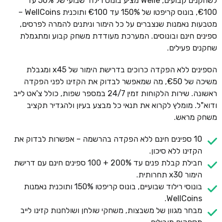
לשחקנים קבועים, Welle מציע בונוס רילוד שבועי של 50% עד
€100, בונוס קריפטו של 150% עד €100 ותוכנית WellCoins –
מטבעות נאמנות שנצברים על כל הימור וניתנים להמרה לפרסים,
ספינים חינם ובונוסים. המערכת מעודדת משחק קבוע ומתגמלת
שחקנים פעילים.
הספינים ללא הפקדה כרוכים בדרישת הימור של x45 ומגבלת
משיכה של €50, מה שמאפשר לבדוק את הקזינו לפני הפקדה
ראשונה. שירות הלקוחות זמין 24/7 במספר שפות, כולל צ'אט לייב
ודוא"ל. מומלץ לקרוא את תנאי כל מבצע בעיון ולהגדיר תקציב
משחק מראש.
10 ספינים חינם ללא הפקדה בהרשמה – אפשרות לבדוק את
הקזינו ללא סיכון.
חבילת קבלת פנים עד 200% + 100 ספינים חינם עם דרישת
הימור x30 תחרותית.
בונוסי רילוד שבועיים, בונוס קריפטו 150% ותוכנית נאמנות
WellCoins.
מבחר מגוון של משבצות, משחקי שולחן ושולחנות קזינו לייב