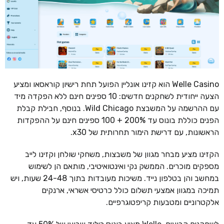
Welle Casino הוא קזינו אונליין הפועל תחת רישיון קוראסאו ומציע
הצעה ייחודית לשחקנים חדשים: 10 ספינים חינם ללא הפקדה מיד
עם ההרשמה על המשבצת Wild Chicago. בנוסף, חבילת קבלת
הפנים כוללת בונוס עד 200% + 100 ספינים חינם על ההפקדות
הראשונות, עם דרישת הימור תחרותית של x30.
הקזינו מציע מבחר מגוון של משבצות, משחקי שולחן וקזינו לייב
מספקים מוכרים. הממשק נקי ואינטואיטיבי, מותאם הן לשימוש
במחשב והן בטלפון נייד. משיכות מעובדות בתוך 24-48 שעות, ויש
תמיכה במגוון אמצעי תשלום כולל כרטיסי אשראי, ארנקים
אלקטרוניים ומטבעות קריפטוגרפיים.