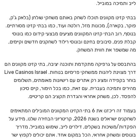
לייב ותמיכה במובייל.
בבתי קזינו מקוונים תוכלו לשחק באותם משחקי שולחן (בלאק ג'ק,
פוקר, בקארה), מכונות מזל, רולטה ועוד, כמו בבתי קזינו מסורתיים.
בנוסף, רוב הבתי קזינו המקוונים מציעים מבצעי קידום כמו בונוסי
קבלת פנים, סיבובים בחינם ובונוסי רילוד לשחקנים חדשים וקיימים,
מה שמשפר את חווית המשחק.
בהתבסס על גרפיקה מתקדמת ותוכנה יציבה, בתי קזינו מקוונים הם
דרך מצוינת ליהנות ממשחקי פרימיום בנוחות. Live Casinos Israel
בוחר בקפידה ומציג רק אתרים עם רישיונות מאומתים, תשלומים
מהירים ותמיכה בעברית. עם זאת, כמו בכל הימור, קיים סיכון
להפסד. לכן, משחק אחראי והגדרת תקציב הם קריטיים.
בעמוד זה ריכזנו את 6 בתי הקזינו המקוונים המובילים המתאימים
לשחקנים ישראלים בשנת 2026, קריטריוני הבחירה שלנו, מידע על
הפקדות/משיכות בשקלים, דילרים לייב, שימוש במובייל, מדריך
בונוסים ומשחק אחראי, הכל במקום אחד. אתם יכולים לקפוץ ישר