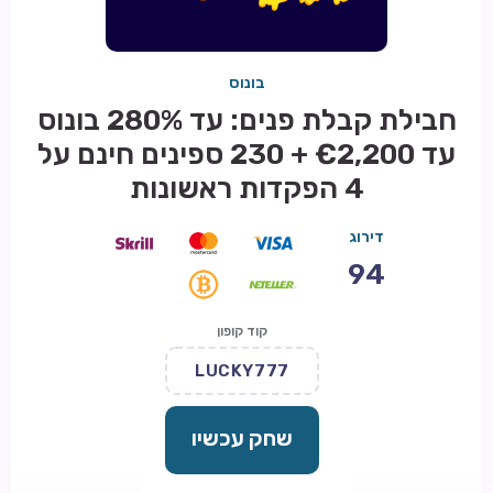
בונוס
חבילת קבלת פנים: עד 280% בונוס
עד €2,200 + 230 ספינים חינם על
4 הפקדות ראשונות
דירוג
94
קוד קופון
LUCKY777
שחק עכשיו