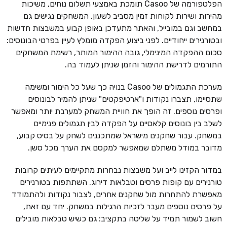
הפלטפורמה של Casoo תומכת באמצעי תשלום נוחים, משיכות
מהירות ושירות לקוחות זמין מסביב לשעון. המשחקים נגישים גם
במחשב וגם במובייל, והאתר מתעדכן באופן קבוע במשבצות חדשות
ובטורנירים ייחודיים. לפני ביצוע הפקדה מומלץ לעיין בפרטי הבונוסים:
סכום ההפקדה המינימלי, גובה ההימור המותר, רשימת המשחקים
התורמים לדרישת ההימור והזמן שניתן לעמוד בה.
מערכת התגמולים של Casoo בנויה כך שעל כל הימור ומשימה
שתסיימו, תצברו נקודות ו"ארטיפקטים" שניתן להמיר לבונוסים
ופרסים נוספים. זה הופך את חוויית המשחק למערבת יותר ומאפשר
לשלב בין בונוסים קלאסיים על הפקדה לבין תגמולים פנימיים
במשחק. עבור שחקנים מישראל שמתכננים לשחק על בסיס קבוע,
מדובר במודל משתלם שמאפשר למקסם את הערך מכל סשן.
במדור הקזינו לייב ועל משבצות נבחרות מתקיימים לעיתים קרובות
טורנירים עם קופות פרסים וטבלאות דירוג. השתתפות בטורנירים
מאפשרת להתחרות מול שחקנים אחרים, לצבור נקודות ולהתמודד
על פרסים נוספים מעבר לזכיות הרגילות במשחק. יחד עם זאת,
חשוב לשמור תמיד על שליטה בתקציב: גם כשיש טבלאות מובילים