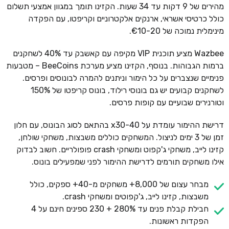
מהירים של 9 דקות עד 34 שעות. הקזינו תומך במגוון אמצעי תשלום
כולל כרטיסי אשראי, ארנקים אלקטרוניים וקריפטו, עם הפקדה
מינימלית נמוכה של €10-20.
Wazbee מציע תוכנית VIP מקיפה עם קאשבק עד 40% לשחקנים
ברמות הגבוהות. בנוסף, הקזינו מציע מערכת BeeCoins – מטבעות
פנימיים שנצברים על כל הימור וניתנים להמרה לבונוסים ופרסים.
לשחקנים קבועים יש גם בונוסי רילוד, בונוס קריפטו של 150%
וטורנירים שבועיים עם קופות פרסים.
דרישת ההימור עומדת על x30-40 בהתאם לסוג הבונוס, עם חלון
זמן של 3 ימים לניצול. המשחקים כוללים משבצות, משחקי שולחן,
קזינו לייב, משחקי ג'קפוט ומשחקי crash פופולריים. חשוב לבדוק
אילו משחקים תורמים לדרישת ההימור לפני שמפעילים בונוס.
מבחר עצום של 8,000+ משחקים מ-40+ ספקים, כולל
משבצות, קזינו לייב, ג'קפוטים ומשחקי crash.
חבילת קבלת פנים עד 280% + 230 ספינים חינם על 4
הפקדות ראשונות.