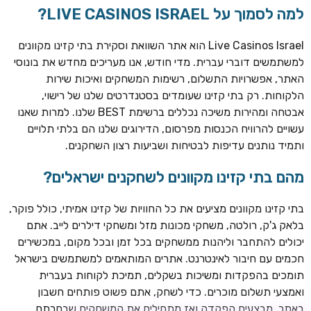
למה לסמוך על LIVE CASINOS ISRAEL?
Live Casinos Israel הוא אתר השוואת וסקירת בתי קזינו מקוונים
למשתמשים דוברי עברית. מדי חודש, אנו מעריכים מחדש את בונוסי
האתר, אפשרויות התשלום, רשימות המשחקים ואיכות שירות
הלקוחות. רק בתי קזינו שעומדים בסטנדרטים שלנו של רישוי,
אבטחה ומהירות משיכה נכללים ברשימת BEST שלנו. למרות שאנו
עשויים להרוויח הכנסות מפרסום, הדירוגים שלנו הם בלתי תלויים
ותמיד נותנים עדיפות לבטיחות ושביעות רצון השחקנים.
TSARS
חבילת קבלת פנים: בונוס 100% עד 300€ + 100 ספיני בונוס על
מהם בתי קזינו מקוונים לשחקנים ישראלים?
ההפקדה הראשונה
בתי קזינו מקוונים מציעים את כל החוויות של קזינו אמיתי, כולל פוקר,
CASOO
בלאק ג'ק, רולטה, משחקי מכונות מזל ומשחקי דילרים לייב. אתם
בונוס מתגלגל עד 2,000 ₪ + 200 ספינים חינם לשחקנים
יכולים להתחבר וליהנות ממשחקים בכל זמן ובכל מקום, במכשירים
חדשים
חכמים עם חיבור לאינטרנט. אתרים המותאמים למשתמשים בישראל
ROYSPINS
תומכים בהפקדות ומשיכות בשקלים, תמיכת לקוחות בעברית
חבילת קבלת פנים: עד 250% בונוס עד €2,000 + 200 ספינים
ואמצעי תשלום מוכרים. כדי לשחק, אתם פשוט פותחים חשבון
חינם על ההפקדות הראשונות
באתר, מבצעים הפקדה ואז מתחילים את המשחקים שבחרתם.