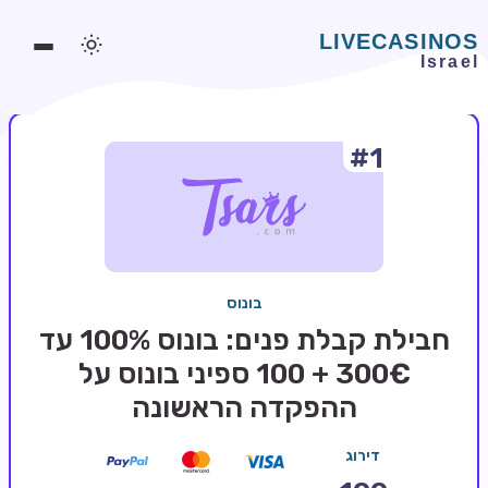
#1
משחקים אונליין
משחקים חינמיים
סלוטים אונליין
מדריכי קזינו
בונוס
מונדיאל 2026 הימורים
חבילת קבלת פנים: בונוס 100% עד
בלאקג'ק אונליין
300€ + 100 ספיני בונוס על
ההפקדה הראשונה
בקרה אונליין
וידאו פוקר
דירוג
בונוסים בקזינו אונליין