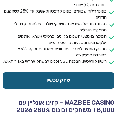
בונוס מתגלגל ייחודי.
בונוסי רילוד שבועיים, בונוס קריפטו וקאשבק עד 25% לשחקנים
חוזרים.
מבחר רחב של משבצות, משחקי שולחן ושולחנות קזינו לייב
מספקים מובילים.
תמיכה באמצעי תשלום מגוונים: כרטיסי אשראי, ארנקים
אלקטרוניים ומטבעות קריפטוגרפיים.
ממשק מותאם למובייל עם חוויית משתמש חלקה ללא צורך
בהורדת אפליקציה.
רישיון קוראסאו, הצפנת SSL וכלים למשחק אחראי באזור האישי.
שחק עכשיו
WAZBEE CASINO – קזינו אונליין עם
8,000+ משחקים ובונוס 280% 2026