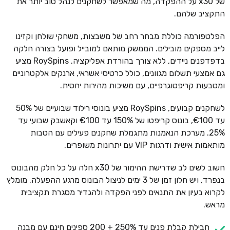
של x30 על ההפקדה, מה שמאפשר לשחקנים לנהל טוב יותר את
התקציב שלהם.
הפלטפורמה כוללת מבחר רחב של משבצות, משחקי שולחן וקזינו
לייב מספקים מובילים. הממשק מותאם למובייל ופועל בצורה חלקה
בדפדפנים ניידים, ללא צורך בהורדת אפליקציה. RoySpins מציע
גם אמצעי תשלום מגוונים, כולל כרטיסי אשראי, ארנקים אלקטרוניים
ומטבעות קריפטוגרפיים, עם משיכות מהירות יחסית.
לשחקנים קבועים, RoySpins מציע בונוסי רילוד שבועיים של 50%
עד €100, בונוס קריפטו של 150% עד €100 וקאשבק שבועי עד
25%. מערכת הנאמנות מתגמלת שחקנים פעילים עם הטבות
מותאמות אישית ודרגות VIP עם יתרונות משופרים.
חשוב לשים לב שדרישת ההימור של x30 חלה על כל חלק מהבונוס
בנפרד, ויש חלון זמן של 3 ימים לניצול הבונוס מרגע ההפעלה. מומלץ
לקרוא בעיון את התנאים לפני הפקדה ולהגדיר מסגרת תקציבית
מראש.
חבילת קבלת פנים עד 250% + 200 ספינים חינם עם מבנה