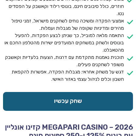
חוזרים, כולל סיבובים חינם, בונוסי רילוד וקאשבק על הפסדים
נטו.
אמצעי הפקדה ומשיכה נוחים לשחקנים מישראל, זמני טיפול
מהירים ומדיניות שקופה של מגבלות ועמלות.
התאמה מלאה למובייל, כך שניתן לבצע הפקדות, להפעיל
בונוסים ולשחק במשחקים המועדפים ישירות מהטלפון החכם או
מהטאבלט.
תוכנית נאמנות מתקדמת עם דרגות, הצעות בלעדיות וקאשבק
משופר לשחקנים פעילים.
דגש על משחק אחראי: מגבלות הפקדה, אפשרות להקפאת
חשבון וכלים לניהול עצמי באזור האישי.
שחק עכשיו
MEGAPARI CASINO – 2026 קזינו אונליין
עם בונוס 125% ו-250 ספינים חינם