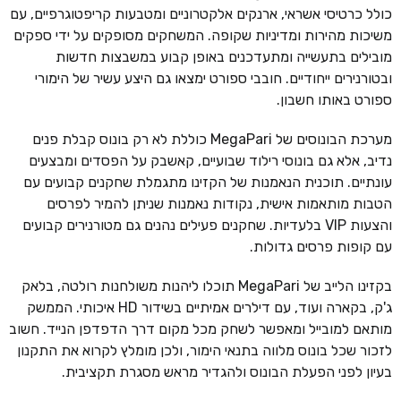
כולל כרטיסי אשראי, ארנקים אלקטרוניים ומטבעות קריפטוגרפיים, עם
משיכות מהירות ומדיניות שקופה. המשחקים מסופקים על ידי ספקים
מובילים בתעשייה ומתעדכנים באופן קבוע במשבצות חדשות
ובטורנירים ייחודיים. חובבי ספורט ימצאו גם היצע עשיר של הימורי
ספורט באותו חשבון.
מערכת הבונוסים של MegaPari כוללת לא רק בונוס קבלת פנים
נדיב, אלא גם בונוסי רילוד שבועיים, קאשבק על הפסדים ומבצעים
עונתיים. תוכנית הנאמנות של הקזינו מתגמלת שחקנים קבועים עם
הטבות מותאמות אישית, נקודות נאמנות שניתן להמיר לפרסים
והצעות VIP בלעדיות. שחקנים פעילים נהנים גם מטורנירים קבועים
עם קופות פרסים גדולות.
בקזינו הלייב של MegaPari תוכלו ליהנות משולחנות רולטה, בלאק
ג'ק, בקארה ועוד, עם דילרים אמיתיים בשידור HD איכותי. הממשק
מותאם למובייל ומאפשר לשחק מכל מקום דרך הדפדפן הנייד. חשוב
לזכור שכל בונוס מלווה בתנאי הימור, ולכן מומלץ לקרוא את התקנון
בעיון לפני הפעלת הבונוס ולהגדיר מראש מסגרת תקציבית.