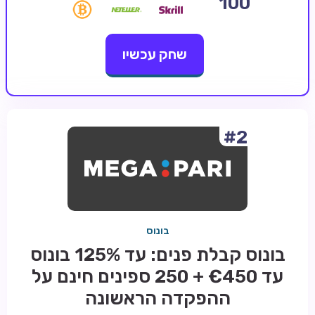
100
קזינו קריפטו
שחק עכשיו
קזינו PayPal
טורנירי קזינו
הימורי ספורט
אודות
#2
צור קשר
בלוג וחדשות
ביקורות
בונוס
חדשות
בונוס קבלת פנים: עד 125% בונוס
טיפים
עד €450 + 250 ספינים חינם על
מדריכים
ההפקדה הראשונה