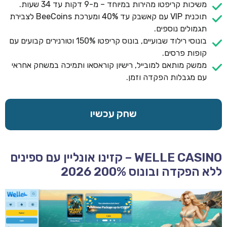
משיכות קריפטו מהירות במיוחד – מ-9 דקות עד 34 שעות.
תוכנית VIP עם קאשבק עד 40% ומערכת BeeCoins לצבירת
תגמולים נוספים.
בונוסי רילוד שבועיים, בונוס קריפטו 150% וטורנירים קבועים עם
קופות פרסים.
ממשק מותאם למובייל, רישיון קוראסאו ותמיכה במשחק אחראי
עם מגבלות הפקדה וזמן.
שחק עכשיו
WELLE CASINO – קזינו אונליין עם ספינים
ללא הפקדה ובונוס 200% 2026