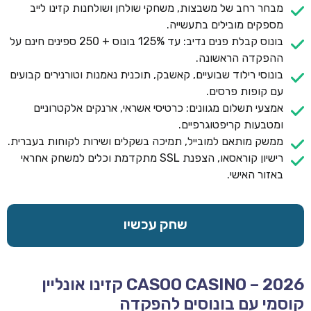
מבחר רחב של משבצות, משחקי שולחן ושולחנות קזינו לייב
מספקים מובילים בתעשייה.
בונוס קבלת פנים נדיב: עד 125% בונוס + 250 ספינים חינם על
ההפקדה הראשונה.
בונוסי רילוד שבועיים, קאשבק, תוכנית נאמנות וטורנירים קבועים
עם קופות פרסים.
אמצעי תשלום מגוונים: כרטיסי אשראי, ארנקים אלקטרוניים
ומטבעות קריפטוגרפיים.
ממשק מותאם למובייל, תמיכה בשקלים ושירות לקוחות בעברית.
רישיון קוראסאו, הצפנת SSL מתקדמת וכלים למשחק אחראי
באזור האישי.
שחק עכשיו
CASOO CASINO – 2026 קזינו אונליין
קוסמי עם בונוסים להפקדה