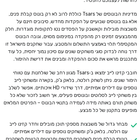
להרשות לעצמכם להפסיד.
מדיניות הבונוסים של Tsars כוללת לרוב לא רק בונוס קבלת פנים,
אלא גם בונוסים שבועיים על הפקדות מחדש, סיבובים חינם על
משבצות מובילות וקאשבק על הפסדים נטו לתקופות מוגדרות. חלק
מהמבצעים זמינים רק מהפקדה במינימום מסוים, וגובה הבונוס
המקסימלי תלוי באמצעי התשלום והמטבע. עבור שחקנים מישראל זו
דרך נוחה לבדוק סוגי משחקים שונים עם סיכון נמוך יחסית, כל עוד
מתכננים מראש את סכום ההפקדה ומבינים את דרישת ההימור.
חובבי קזינו לייב ימצאו ב‑Tsars מגוון רחב של שולחנות עם טווחי
הימור שונים. ניתן לשחק רולטה, בלאק ג'ק, בקארה ומשחקי לייב
נוספים עם דילרים אמיתיים, דרך שידורי HD איכותיים. אפשר לשלב
בין משחקי לייב לסלוטים ובונוסים פעילים, אך חשוב לזכור שלא כל
משחק תורם באותה מידה לעמידה בתנאי הבונוס – הפרטים המלאים
מופיעים בתקנון של כל מבצע.
מבחר גדול של משבצות מספקי תוכן מובילים וחדר קזינו לייב
עם רולטה, בלאק ג'ק ומשחקים נוספים עם דילרים אמיתיים.
בונוסי קבלת פנים לשחקנים חדשים ומבצעים קבועים לשחקנים