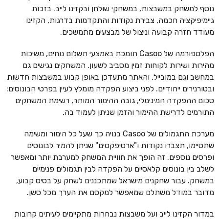
נוסף למשחק במשבצות, במשחקי שולחן ובקזינו לייב. בזכות
גיימיפיקציה חכמה, צבירת נקודות והתקדמות בדרגות, הקזינו
מעודד חזרה קבועה וניצול של מבצעים מתמשכים.
הפלטפורמה של Casoo תומכת באמצעי תשלום נוחים, משיכות
מהירות ושירות לקוחות זמין מסביב לשעון. המשחקים נגישים גם
במחשב וגם במובייל, והאתר מתעדכן באופן קבוע במשבצות חדשות
ובטורנירים ייחודיים. לפני ביצוע הפקדה מומלץ לעיין בפרטי הבונוסים:
סכום ההפקדה המינימלי, גובה ההימור המותר, רשימת המשחקים
התורמים לדרישת ההימור והזמן שניתן לעמוד בה.
מערכת התגמולים של Casoo בנויה כך שעל כל הימור ומשימה
שתסיימו, תצברו נקודות ו"ארטיפקטים" שניתן להמיר לבונוסים
ופרסים נוספים. זה הופך את חוויית המשחק למערבת יותר ומאפשר
לשלב בין בונוסים קלאסיים על הפקדה לבין תגמולים פנימיים
במשחק. עבור שחקנים מישראל שמתכננים לשחק על בסיס קבוע,
מדובר במודל משתלם שמאפשר למקסם את הערך מכל סשן.
במדור הקזינו לייב ועל משבצות נבחרות מתקיימים לעיתים קרובות