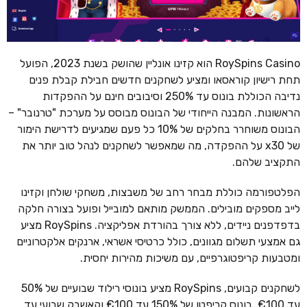
RoySpins Casino הוא קזינו אונליין שהושק בשנת 2023, הפועל
תחת רישיון קוראסאו ומציע לשחקנים חדשים חבילת קבלת פנים
נדיבה הכוללת בונוס עד 250% וסיבובים חינם על ההפקדות
הראשונות. המבנה הייחודי של הבונוס מבוסס על מערכת "טרנובר" –
הבונוס משוחרר בחלקים של 10% כל פעם שמגיעים לדרישת הימור
של x30 על ההפקדה, מה שמאפשר לשחקנים לנהל טוב יותר את
התקציב שלהם.
הפלטפורמה כוללת מבחר רחב של משבצות, משחקי שולחן וקזינו
לייב מספקים מובילים. הממשק מותאם למובייל ופועל בצורה חלקה
בדפדפנים ניידים, ללא צורך בהורדת אפליקציה. RoySpins מציע
גם אמצעי תשלום מגוונים, כולל כרטיסי אשראי, ארנקים אלקטרוניים
ומטבעות קריפטוגרפיים, עם משיכות מהירות יחסית.
לשחקנים קבועים, RoySpins מציע בונוסי רילוד שבועיים של 50%
עד €100, בונוס קריפטו של 150% עד €100 וקאשבק שבועי עד