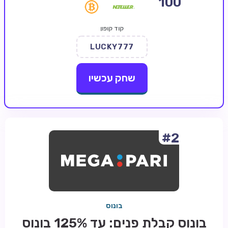
100
קזינו קריפטו
קוד קופון
קזינו PayPal
LUCKY777
טורנירי קזינו
הימורי ספורט
שחק עכשיו
אודות
צור קשר
בלוג וחדשות
#2
ביקורות
חדשות
טיפים
בונוס
מדריכים
בונוס קבלת פנים: עד 125% בונוס