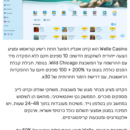
Welle Casino הוא קזינו אונליין הפועל תחת רישיון קוראסאו ומציע
הצעה ייחודית לשחקנים חדשים: 10 ספינים חינם ללא הפקדה מיד
עם ההרשמה על המשבצת Wild Chicago. בנוסף, חבילת קבלת
הפנים כוללת בונוס עד 200% + 100 ספינים חינם על ההפקדות
הראשונות, עם דרישת הימור תחרותית של x30.
הקזינו מציע מבחר מגוון של משבצות, משחקי שולחן וקזינו לייב
מספקים מוכרים. הממשק נקי ואינטואיטיבי, מותאם הן לשימוש
במחשב והן בטלפון נייד. משיכות מעובדות בתוך 24-48 שעות, ויש
תמיכה במגוון אמצעי תשלום כולל כרטיסי אשראי, ארנקים
אלקטרוניים ומטבעות קריפטוגרפיים.