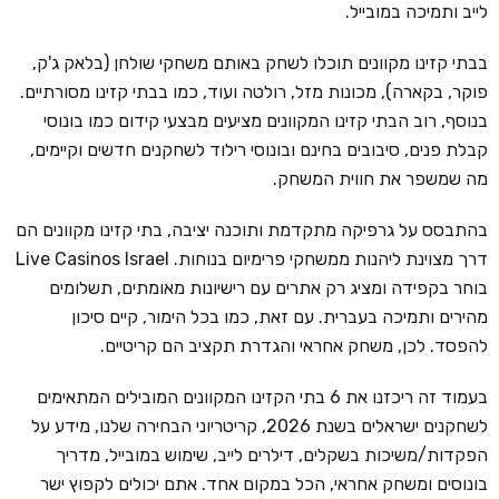
לייב ותמיכה במובייל.
בבתי קזינו מקוונים תוכלו לשחק באותם משחקי שולחן (בלאק ג'ק,
פוקר, בקארה), מכונות מזל, רולטה ועוד, כמו בבתי קזינו מסורתיים.
בנוסף, רוב הבתי קזינו המקוונים מציעים מבצעי קידום כמו בונוסי
קבלת פנים, סיבובים בחינם ובונוסי רילוד לשחקנים חדשים וקיימים,
מה שמשפר את חווית המשחק.
בהתבסס על גרפיקה מתקדמת ותוכנה יציבה, בתי קזינו מקוונים הם
דרך מצוינת ליהנות ממשחקי פרימיום בנוחות. Live Casinos Israel
בוחר בקפידה ומציג רק אתרים עם רישיונות מאומתים, תשלומים
מהירים ותמיכה בעברית. עם זאת, כמו בכל הימור, קיים סיכון
להפסד. לכן, משחק אחראי והגדרת תקציב הם קריטיים.
בעמוד זה ריכזנו את 6 בתי הקזינו המקוונים המובילים המתאימים
לשחקנים ישראלים בשנת 2026, קריטריוני הבחירה שלנו, מידע על
הפקדות/משיכות בשקלים, דילרים לייב, שימוש במובייל, מדריך
בונוסים ומשחק אחראי, הכל במקום אחד. אתם יכולים לקפוץ ישר