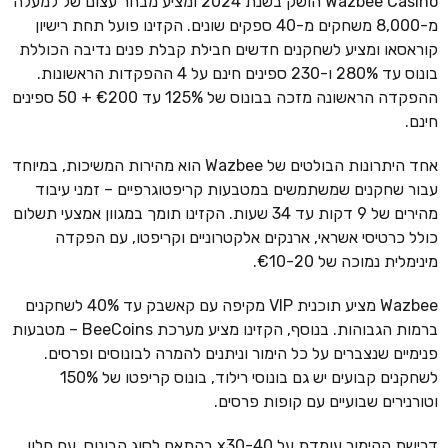
Wazbee Casino הושק בשנת 2024 ומציע מבחר עצום של למעלה
מ-8,000 משחקים מ-40 ספקים שונים. הקזינו פועל תחת רישיון
קוראסאו ומציע לשחקנים חדשים חבילת קבלת פנים נדיבה הכוללת
בונוס עד 280% ו-230 ספינים חינם על 4 ההפקדות הראשונות.
ההפקדה הראשונה מזכה בבונוס של 125% עד €200 + 50 ספינים
חינם.
אחד היתרונות הבולטים של Wazbee הוא מהירות המשיכות, במיוחד
עבור שחקנים שמשתמשים במטבעות קריפטוגרפיים – זמני עיבוד
מהירים של 9 דקות עד 34 שעות. הקזינו תומך במגוון אמצעי תשלום
כולל כרטיסי אשראי, ארנקים אלקטרוניים וקריפטו, עם הפקדה
מינימלית נמוכה של €10-20.
Wazbee מציע תוכנית VIP מקיפה עם קאשבק עד 40% לשחקנים
ברמות הגבוהות. בנוסף, הקזינו מציע מערכת BeeCoins – מטבעות
פנימיים שנצברים על כל הימור וניתנים להמרה לבונוסים ופרסים.
לשחקנים קבועים יש גם בונוסי רילוד, בונוס קריפטו של 150%
וטורנירים שבועיים עם קופות פרסים.
דרישת ההימור עומדת על x30-40 בהתאם לסוג הבונוס, עם חלון