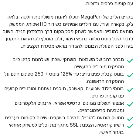
עם קופות פרסים גדולות.
בקזינו הלייב של MegaPari תוכלו ליהנות משולחנות רולטה, בלאק
ג'ק, בקארה ועוד, עם דילרים אמיתיים בשידור HD איכותי. הממשק
מותאם למובייל ומאפשר לשחק מכל מקום דרך הדפדפן הנייד. חשוב
לזכור שכל בונוס מלווה בתנאי הימור, ולכן מומלץ לקרוא את התקנון
בעיון לפני הפעלת הבונוס ולהגדיר מראש מסגרת תקציבית.
מבחר רחב של משבצות, משחקי שולחן ושולחנות קזינו לייב
מספקים מובילים בתעשייה.
בונוס קבלת פנים נדיב: עד 125% בונוס + 250 ספינים חינם על
ההפקדה הראשונה.
בונוסי רילוד שבועיים, קאשבק, תוכנית נאמנות וטורנירים קבועים
עם קופות פרסים.
אמצעי תשלום מגוונים: כרטיסי אשראי, ארנקים אלקטרוניים
ומטבעות קריפטוגרפיים.
ממשק מותאם למובייל, תמיכה בשקלים ושירות לקוחות בעברית.
רישיון קוראסאו, הצפנת SSL מתקדמת וכלים למשחק אחראי
באזור האישי.