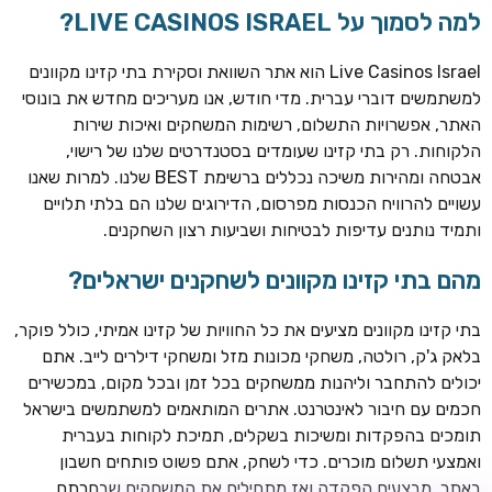
למה לסמוך על LIVE CASINOS ISRAEL?
Live Casinos Israel הוא אתר השוואת וסקירת בתי קזינו מקוונים
למשתמשים דוברי עברית. מדי חודש, אנו מעריכים מחדש את בונוסי
האתר, אפשרויות התשלום, רשימות המשחקים ואיכות שירות
הלקוחות. רק בתי קזינו שעומדים בסטנדרטים שלנו של רישוי,
אבטחה ומהירות משיכה נכללים ברשימת BEST שלנו. למרות שאנו
עשויים להרוויח הכנסות מפרסום, הדירוגים שלנו הם בלתי תלויים
ותמיד נותנים עדיפות לבטיחות ושביעות רצון השחקנים.
מהם בתי קזינו מקוונים לשחקנים ישראלים?
ROYSPINS
חבילת קבלת פנים: עד 250% בונוס עד €2,000 + 200 ספינים
חינם על ההפקדות הראשונות
בתי קזינו מקוונים מציעים את כל החוויות של קזינו אמיתי, כולל פוקר,
בלאק ג'ק, רולטה, משחקי מכונות מזל ומשחקי דילרים לייב. אתם
MEGAPARI
יכולים להתחבר וליהנות ממשחקים בכל זמן ובכל מקום, במכשירים
בונוס קבלת פנים: עד 125% בונוס עד €450 + 250 ספינים חינם
חכמים עם חיבור לאינטרנט. אתרים המותאמים למשתמשים בישראל
תומכים בהפקדות ומשיכות בשקלים, תמיכת לקוחות בעברית
WAZBEE
ואמצעי תשלום מוכרים. כדי לשחק, אתם פשוט פותחים חשבון
חבילת קבלת פנים: עד 280% בונוס עד €2,200 + 230 ספינים
באתר, מבצעים הפקדה ואז מתחילים את המשחקים שבחרתם.