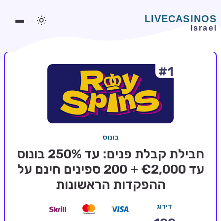
#1
משחקים אונליין
משחקים חינמיים
סלוטים אונליין
מדריכי קזינו
בונוס
מונדיאל 2026 הימורים
חבילת קבלת פנים: עד 250% בונוס
בלאקג'ק אונליין
עד €2,000 + 200 ספינים חינם על
ההפקדות הראשונות
בקרה אונליין
וידאו פוקר
דירוג
בונוסים בקזינו אונליין