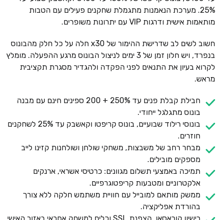
25%. מערכת הנאמנות מתגמלת שחקנים פעילים עם הטבות
מותאמות אישית ודרגות VIP עם יתרונות משופרים.
חשוב לשים לב שדרישת ההימור של x30 חלה על כל חלק מהבונוס
בנפרד, ויש חלון זמן של 3 ימים לניצול הבונוס מרגע ההפעלה. מומלץ
לקרוא בעיון את התנאים לפני הפקדה ולהגדיר מסגרת תקציבית
מראש.
חבילת קבלת פנים עד 250% + 200 ספינים חינם עם מבנה
בונוס מתגלגל ייחודי.
בונוסי רילוד שבועיים, בונוס קריפטו וקאשבק עד 25% לשחקנים
חוזרים.
מבחר רחב של משבצות, משחקי שולחן ושולחנות קזינו לייב
מספקים מובילים.
תמיכה באמצעי תשלום מגוונים: כרטיסי אשראי, ארנקים
אלקטרוניים ומטבעות קריפטוגרפיים.
ממשק מותאם למובייל עם חוויית משתמש חלקה ללא צורך
בהורדת אפליקציה.
רישיון קוראסאו, הצפנת SSL וכלים למשחק אחראי באזור האישי.