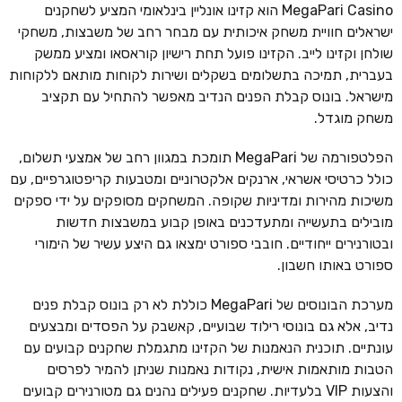
MegaPari Casino הוא קזינו אונליין בינלאומי המציע לשחקנים
ישראלים חוויית משחק איכותית עם מבחר רחב של משבצות, משחקי
שולחן וקזינו לייב. הקזינו פועל תחת רישיון קוראסאו ומציע ממשק
בעברית, תמיכה בתשלומים בשקלים ושירות לקוחות מותאם ללקוחות
מישראל. בונוס קבלת הפנים הנדיב מאפשר להתחיל עם תקציב
משחק מוגדל.
הפלטפורמה של MegaPari תומכת במגוון רחב של אמצעי תשלום,
כולל כרטיסי אשראי, ארנקים אלקטרוניים ומטבעות קריפטוגרפיים, עם
משיכות מהירות ומדיניות שקופה. המשחקים מסופקים על ידי ספקים
מובילים בתעשייה ומתעדכנים באופן קבוע במשבצות חדשות
ובטורנירים ייחודיים. חובבי ספורט ימצאו גם היצע עשיר של הימורי
ספורט באותו חשבון.
מערכת הבונוסים של MegaPari כוללת לא רק בונוס קבלת פנים
נדיב, אלא גם בונוסי רילוד שבועיים, קאשבק על הפסדים ומבצעים
עונתיים. תוכנית הנאמנות של הקזינו מתגמלת שחקנים קבועים עם
הטבות מותאמות אישית, נקודות נאמנות שניתן להמיר לפרסים
והצעות VIP בלעדיות. שחקנים פעילים נהנים גם מטורנירים קבועים