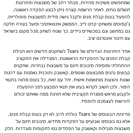
שמחפשים משיכות מהירות, מבחר רחב של משבצות ופתרונות
תשלום נוחים. לאחר הרשמה קצרה ניתן לבצע הפקדה ראשונה,
להפעיל בונוס קבלת פנים ולקבל גישה מידית למשבצות פופולריות,
ג'קפוטים ומשחקי קזינו לייב. הממשק אינטואיטיבי ופועל בצורה חלקה
גם במחשב וגם במכשירים ניידים, כך שנוח לשחק מכל מקום בישראל
עם חיבור אינטרנט יציב.
אחד היתרונות הגדולים של Tsars לשחקנים חדשים הוא חבילת
קבלת הפנים על ההפקדות הראשונות, המגדילה את התקציב
ההתחלתי ומוסיפה סיבובים חינם על משבצות נבחרות. שחקנים
קבועים נהנים ממבצעים שוטפים, קאשבק ותוכנית נאמנות עם דרגות
שונות והצעות מותאמות אישית. יחד עם זאת, כל בונוס מלווה בתנאי
הימור, ולכן חשוב לקרוא בעיון את תנאי המבצע לפני ההפעלה
ולקבוע מראש מסגרת תקציבית שלא חורגת ממה שאתם יכולים
להרשות לעצמכם להפסיד.
מדיניות הבונוסים של Tsars כוללת לרוב לא רק בונוס קבלת פנים,
אלא גם בונוסים שבועיים על הפקדות מחדש, סיבובים חינם על
משבצות מובילות וקאשבק על הפסדים נטו לתקופות מוגדרות. חלק