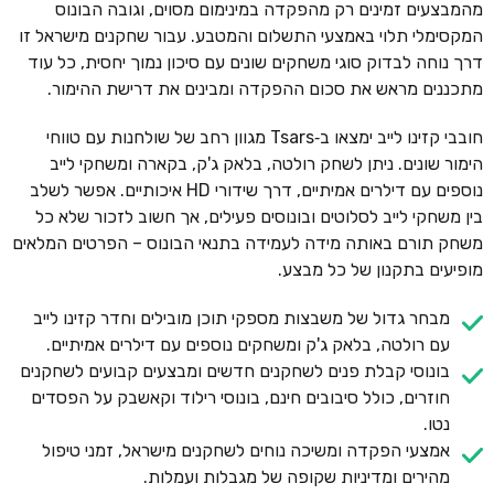
מהמבצעים זמינים רק מהפקדה במינימום מסוים, וגובה הבונוס
המקסימלי תלוי באמצעי התשלום והמטבע. עבור שחקנים מישראל זו
דרך נוחה לבדוק סוגי משחקים שונים עם סיכון נמוך יחסית, כל עוד
מתכננים מראש את סכום ההפקדה ומבינים את דרישת ההימור.
חובבי קזינו לייב ימצאו ב‑Tsars מגוון רחב של שולחנות עם טווחי
הימור שונים. ניתן לשחק רולטה, בלאק ג'ק, בקארה ומשחקי לייב
נוספים עם דילרים אמיתיים, דרך שידורי HD איכותיים. אפשר לשלב
בין משחקי לייב לסלוטים ובונוסים פעילים, אך חשוב לזכור שלא כל
משחק תורם באותה מידה לעמידה בתנאי הבונוס – הפרטים המלאים
מופיעים בתקנון של כל מבצע.
מבחר גדול של משבצות מספקי תוכן מובילים וחדר קזינו לייב
עם רולטה, בלאק ג'ק ומשחקים נוספים עם דילרים אמיתיים.
בונוסי קבלת פנים לשחקנים חדשים ומבצעים קבועים לשחקנים
חוזרים, כולל סיבובים חינם, בונוסי רילוד וקאשבק על הפסדים
נטו.
אמצעי הפקדה ומשיכה נוחים לשחקנים מישראל, זמני טיפול
מהירים ומדיניות שקופה של מגבלות ועמלות.