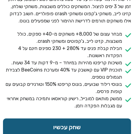
זמן של 3 ימים לניצול. המשחקים כוללים משבצות, משחקי שולחן,
קזינו לייב, משחקי ג'קפוט ומשחקי crash פופולריים. חשוב לבדוק
אילו משחקים תורמים לדרישת ההימור לפני שמפעילים בונוס.
מבחר עצום של 8,000+ משחקים מ-40+ ספקים, כולל
משבצות, קזינו לייב, ג'קפוטים ומשחקי crash.
חבילת קבלת פנים עד 280% + 230 ספינים חינם על 4
הפקדות ראשונות.
משיכות קריפטו מהירות במיוחד – מ-9 דקות עד 34 שעות.
תוכנית VIP עם קאשבק עד 40% ומערכת BeeCoins לצבירת
תגמולים נוספים.
בונוסי רילוד שבועיים, בונוס קריפטו 150% וטורנירים קבועים עם
קופות פרסים.
ממשק מותאם למובייל, רישיון קוראסאו ותמיכה במשחק אחראי
עם מגבלות הפקדה וזמן.
שחק עכשיו