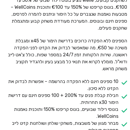
לשחקנים קבועים, Welle מציע בונוס רילוד שבועי של 50% עד
€100, בונוס קריפטו של 150% עד €100 ותוכנית WellCoins –
מטבעות נאמנות שנצברים על כל הימור וניתנים להמרה לפרסים,
ספינים חינם ובונוסים. המערכת מעודדת משחק קבוע ומתגמלת
שחקנים פעילים.
הספינים ללא הפקדה כרוכים בדרישת הימור של x45 ומגבלת
משיכה של €50, מה שמאפשר לבדוק את הקזינו לפני הפקדה
ראשונה. שירות הלקוחות זמין 24/7 במספר שפות, כולל צ'אט לייב
ודוא"ל. מומלץ לקרוא את תנאי כל מבצע בעיון ולהגדיר תקציב
משחק מראש.
10 ספינים חינם ללא הפקדה בהרשמה – אפשרות לבדוק את
הקזינו ללא סיכון.
חבילת קבלת פנים עד 200% + 100 ספינים חינם עם דרישת
הימור x30 תחרותית.
בונוסי רילוד שבועיים, בונוס קריפטו 150% ותוכנית נאמנות
WellCoins.
מבחר מגוון של משבצות, משחקי שולחן ושולחנות קזינו לייב