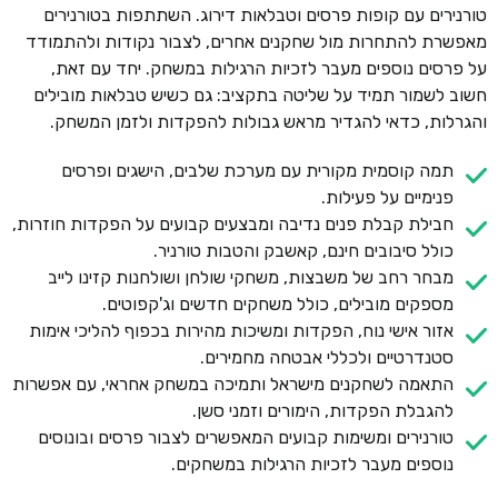
טורנירים עם קופות פרסים וטבלאות דירוג. השתתפות בטורנירים
מאפשרת להתחרות מול שחקנים אחרים, לצבור נקודות ולהתמודד
על פרסים נוספים מעבר לזכיות הרגילות במשחק. יחד עם זאת,
חשוב לשמור תמיד על שליטה בתקציב: גם כשיש טבלאות מובילים
והגרלות, כדאי להגדיר מראש גבולות להפקדות ולזמן המשחק.
תמה קוסמית מקורית עם מערכת שלבים, הישגים ופרסים
פנימיים על פעילות.
חבילת קבלת פנים נדיבה ומבצעים קבועים על הפקדות חוזרות,
כולל סיבובים חינם, קאשבק והטבות טורניר.
מבחר רחב של משבצות, משחקי שולחן ושולחנות קזינו לייב
מספקים מובילים, כולל משחקים חדשים וג'קפוטים.
אזור אישי נוח, הפקדות ומשיכות מהירות בכפוף להליכי אימות
סטנדרטיים ולכללי אבטחה מחמירים.
התאמה לשחקנים מישראל ותמיכה במשחק אחראי, עם אפשרות
להגבלת הפקדות, הימורים וזמני סשן.
טורנירים ומשימות קבועים המאפשרים לצבור פרסים ובונוסים
נוספים מעבר לזכיות הרגילות במשחקים.