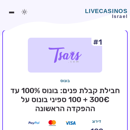
#1
משחקים אונליין
משחקים חינמיים
סלוטים אונליין
מדריכי קזינו
בונוס
מונדיאל 2026 הימורים
חבילת קבלת פנים: בונוס 100% עד
בלאקג'ק אונליין
300€ + 100 ספיני בונוס על
ההפקדה הראשונה
בקרה אונליין
וידאו פוקר
דירוג
בונוסים בקזינו אונליין