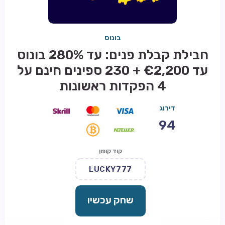
בונוס
חבילת קבלת פנים: עד 280% בונוס
עד €2,200 + 230 ספינים חינם על
4 הפקדות ראשונות
דירוג
94
קוד קופון
LUCKY777
שחק עכשיו