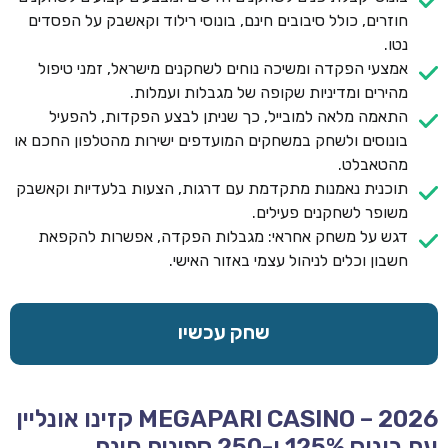
חוזרים, כולל סיבובים חינם, בונוסי רילוד וקאשבק על הפסדים
נטו.
אמצעי הפקדה ומשיכה נוחים לשחקנים מישראל, זמני טיפול
מהירים ומדיניות שקופה של מגבלות ועמלות.
התאמה מלאה למובייל, כך שניתן לבצע הפקדות, להפעיל
בונוסים ולשחק במשחקים המועדפים ישירות מהטלפון החכם או
מהטאבלט.
תוכנית נאמנות מתקדמת עם דרגות, הצעות בלעדיות וקאשבק
משופר לשחקנים פעילים.
דגש על משחק אחראי: מגבלות הפקדה, אפשרות להקפאת
חשבון וכלים לניהול עצמי באזור האישי.
שחק עכשיו
MEGAPARI CASINO – 2026 קזינו אונליין
עם בונוס 125% ו-250 ספינים חינם