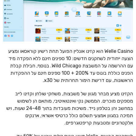
Welle Casino הוא קזינו אונליין הפועל תחת רישיון קוראסאו ומציע
הצעה ייחודית לשחקנים חדשים: 10 ספינים חינם ללא הפקדה מיד
עם ההרשמה על המשבצת Wild Chicago. בנוסף, חבילת קבלת
הפנים כוללת בונוס עד 200% + 100 ספינים חינם על ההפקדות
הראשונות, עם דרישת הימור תחרותית של x30.
הקזינו מציע מבחר מגוון של משבצות, משחקי שולחן וקזינו לייב
מספקים מוכרים. הממשק נקי ואינטואיטיבי, מותאם הן לשימוש
במחשב והן בטלפון נייד. משיכות מעובדות בתוך 24-48 שעות, ויש
תמיכה במגוון אמצעי תשלום כולל כרטיסי אשראי, ארנקים
אלקטרוניים ומטבעות קריפטוגרפיים.