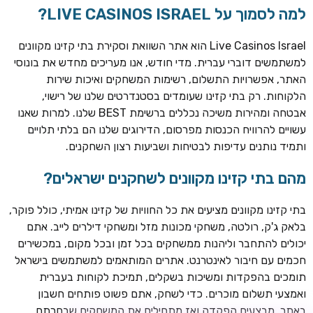
למה לסמוך על LIVE CASINOS ISRAEL?
Live Casinos Israel הוא אתר השוואת וסקירת בתי קזינו מקוונים
למשתמשים דוברי עברית. מדי חודש, אנו מעריכים מחדש את בונוסי
האתר, אפשרויות התשלום, רשימות המשחקים ואיכות שירות
הלקוחות. רק בתי קזינו שעומדים בסטנדרטים שלנו של רישוי,
אבטחה ומהירות משיכה נכללים ברשימת BEST שלנו. למרות שאנו
עשויים להרוויח הכנסות מפרסום, הדירוגים שלנו הם בלתי תלויים
ותמיד נותנים עדיפות לבטיחות ושביעות רצון השחקנים.
TSARS
חבילת קבלת פנים: בונוס 100% עד 300€ + 100 ספיני בונוס על
מהם בתי קזינו מקוונים לשחקנים ישראלים?
ההפקדה הראשונה
בתי קזינו מקוונים מציעים את כל החוויות של קזינו אמיתי, כולל פוקר,
CASOO
בלאק ג'ק, רולטה, משחקי מכונות מזל ומשחקי דילרים לייב. אתם
בונוס מתגלגל עד 2,000 ₪ + 200 ספינים חינם לשחקנים
יכולים להתחבר וליהנות ממשחקים בכל זמן ובכל מקום, במכשירים
חדשים
חכמים עם חיבור לאינטרנט. אתרים המותאמים למשתמשים בישראל
ROYSPINS
תומכים בהפקדות ומשיכות בשקלים, תמיכת לקוחות בעברית
חבילת קבלת פנים: עד 250% בונוס עד €2,000 + 200 ספינים
ואמצעי תשלום מוכרים. כדי לשחק, אתם פשוט פותחים חשבון
חינם על ההפקדות הראשונות
באתר, מבצעים הפקדה ואז מתחילים את המשחקים שבחרתם.