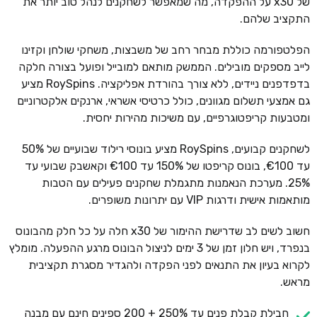
של x30 על ההפקדה, מה שמאפשר לשחקנים לנהל טוב יותר את
התקציב שלהם.
הפלטפורמה כוללת מבחר רחב של משבצות, משחקי שולחן וקזינו
לייב מספקים מובילים. הממשק מותאם למובייל ופועל בצורה חלקה
בדפדפנים ניידים, ללא צורך בהורדת אפליקציה. RoySpins מציע
גם אמצעי תשלום מגוונים, כולל כרטיסי אשראי, ארנקים אלקטרוניים
ומטבעות קריפטוגרפיים, עם משיכות מהירות יחסית.
לשחקנים קבועים, RoySpins מציע בונוסי רילוד שבועיים של 50%
עד €100, בונוס קריפטו של 150% עד €100 וקאשבק שבועי עד
25%. מערכת הנאמנות מתגמלת שחקנים פעילים עם הטבות
מותאמות אישית ודרגות VIP עם יתרונות משופרים.
חשוב לשים לב שדרישת ההימור של x30 חלה על כל חלק מהבונוס
בנפרד, ויש חלון זמן של 3 ימים לניצול הבונוס מרגע ההפעלה. מומלץ
לקרוא בעיון את התנאים לפני הפקדה ולהגדיר מסגרת תקציבית
מראש.
חבילת קבלת פנים עד 250% + 200 ספינים חינם עם מבנה