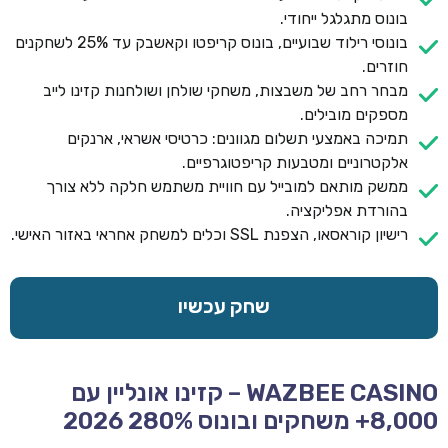
בונוס מתגלגל ייחודי.
בונוסי רילוד שבועיים, בונוס קריפטו וקאשבק עד 25% לשחקנים
חוזרים.
מבחר רחב של משבצות, משחקי שולחן ושולחנות קזינו לייב
מספקים מובילים.
תמיכה באמצעי תשלום מגוונים: כרטיסי אשראי, ארנקים
אלקטרוניים ומטבעות קריפטוגרפיים.
ממשק מותאם למובייל עם חוויית משתמש חלקה ללא צורך
בהורדת אפליקציה.
רישיון קוראסאו, הצפנת SSL וכלים למשחק אחראי באזור האישי.
שחק עכשיו
WAZBEE CASINO – קזינו אונליין עם
8,000+ משחקים ובונוס 280% 2026