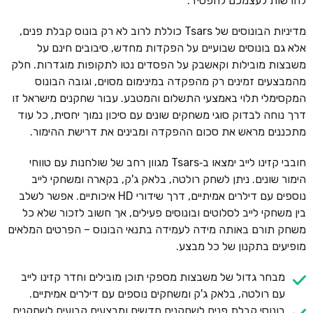
להרשות לעצמכם להפסיד.
מדיניות הבונוסים של Tsars כוללת לרוב לא רק בונוס קבלת פנים,
אלא גם בונוסים שבועיים על הפקדות מחדש, סיבובים חינם על
משבצות מובילות וקאשבק על הפסדים נטו לתקופות מוגדרות. חלק
מהמבצעים זמינים רק מהפקדה במינימום מסוים, וגובה הבונוס
המקסימלי תלוי באמצעי התשלום והמטבע. עבור שחקנים מישראל זו
דרך נוחה לבדוק סוגי משחקים שונים עם סיכון נמוך יחסית, כל עוד
מתכננים מראש את סכום ההפקדה ומבינים את דרישת ההימור.
חובבי קזינו לייב ימצאו ב‑Tsars מגוון רחב של שולחנות עם טווחי
הימור שונים. ניתן לשחק רולטה, בלאק ג'ק, בקארה ומשחקי לייב
נוספים עם דילרים אמיתיים, דרך שידורי HD איכותיים. אפשר לשלב
בין משחקי לייב לסלוטים ובונוסים פעילים, אך חשוב לזכור שלא כל
משחק תורם באותה מידה לעמידה בתנאי הבונוס – הפרטים המלאים
מופיעים בתקנון של כל מבצע.
מבחר גדול של משבצות מספקי תוכן מובילים וחדר קזינו לייב
עם רולטה, בלאק ג'ק ומשחקים נוספים עם דילרים אמיתיים.
בונוסי קבלת פנים לשחקנים חדשים ומבצעים קבועים לשחקנים