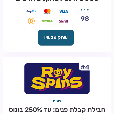
דירוג
98
שחק עכשיו
#4
בונוס
חבילת קבלת פנים: עד 250% בונוס