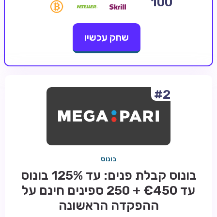
100
קזינו קריפטו
שחק עכשיו
קזינו PayPal
טורנירי קזינו
הימורי ספורט
אודות
#2
צור קשר
בלוג וחדשות
ביקורות
בונוס
חדשות
בונוס קבלת פנים: עד 125% בונוס
טיפים
עד €450 + 250 ספינים חינם על
מדריכים
ההפקדה הראשונה