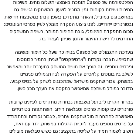
הפלטפורמה של Casoo תומכת באמצעי תשלום נוחים, משיכות
מהירות ושירות לקוחות זמין מסביב לשעון. המשחקים נגישים גם
במחשב וגם במובייל, והאתר מתעדכן באופן קבוע במשבצות חדשות
ובטורנירים ייחודיים. לפני ביצוע הפקדה מומלץ לעיין בפרטי הבונוסים:
סכום ההפקדה המינימלי, גובה ההימור המותר, רשימת המשחקים
התורמים לדרישת ההימור והזמן שניתן לעמוד בה.
מערכת התגמולים של Casoo בנויה כך שעל כל הימור ומשימה
שתסיימו, תצברו נקודות ו"ארטיפקטים" שניתן להמיר לבונוסים
ופרסים נוספים. זה הופך את חוויית המשחק למערבת יותר ומאפשר
לשלב בין בונוסים קלאסיים על הפקדה לבין תגמולים פנימיים
במשחק. עבור שחקנים מישראל שמתכננים לשחק על בסיס קבוע,
מדובר במודל משתלם שמאפשר למקסם את הערך מכל סשן.
במדור הקזינו לייב ועל משבצות נבחרות מתקיימים לעיתים קרובות
טורנירים עם קופות פרסים וטבלאות דירוג. השתתפות בטורנירים
מאפשרת להתחרות מול שחקנים אחרים, לצבור נקודות ולהתמודד
על פרסים נוספים מעבר לזכיות הרגילות במשחק. יחד עם זאת,
חשוב לשמור תמיד על שליטה בתקציב: גם כשיש טבלאות מובילים