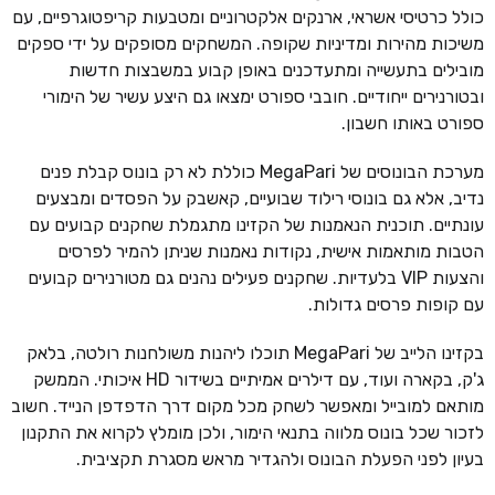
כולל כרטיסי אשראי, ארנקים אלקטרוניים ומטבעות קריפטוגרפיים, עם
משיכות מהירות ומדיניות שקופה. המשחקים מסופקים על ידי ספקים
מובילים בתעשייה ומתעדכנים באופן קבוע במשבצות חדשות
ובטורנירים ייחודיים. חובבי ספורט ימצאו גם היצע עשיר של הימורי
ספורט באותו חשבון.
מערכת הבונוסים של MegaPari כוללת לא רק בונוס קבלת פנים
נדיב, אלא גם בונוסי רילוד שבועיים, קאשבק על הפסדים ומבצעים
עונתיים. תוכנית הנאמנות של הקזינו מתגמלת שחקנים קבועים עם
הטבות מותאמות אישית, נקודות נאמנות שניתן להמיר לפרסים
והצעות VIP בלעדיות. שחקנים פעילים נהנים גם מטורנירים קבועים
עם קופות פרסים גדולות.
בקזינו הלייב של MegaPari תוכלו ליהנות משולחנות רולטה, בלאק
ג'ק, בקארה ועוד, עם דילרים אמיתיים בשידור HD איכותי. הממשק
מותאם למובייל ומאפשר לשחק מכל מקום דרך הדפדפן הנייד. חשוב
לזכור שכל בונוס מלווה בתנאי הימור, ולכן מומלץ לקרוא את התקנון
בעיון לפני הפעלת הבונוס ולהגדיר מראש מסגרת תקציבית.