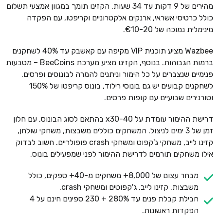
מהירים של 9 דקות עד 34 שעות. הקזינו תומך במגוון אמצעי תשלום
כולל כרטיסי אשראי, ארנקים אלקטרוניים וקריפטו, עם הפקדה
מינימלית נמוכה של €10-20.
Wazbee מציע תוכנית VIP מקיפה עם קאשבק עד 40% לשחקנים
ברמות הגבוהות. בנוסף, הקזינו מציע מערכת BeeCoins – מטבעות
פנימיים שנצברים על כל הימור וניתנים להמרה לבונוסים ופרסים.
לשחקנים קבועים יש גם בונוסי רילוד, בונוס קריפטו של 150%
וטורנירים שבועיים עם קופות פרסים.
דרישת ההימור עומדת על x30-40 בהתאם לסוג הבונוס, עם חלון
זמן של 3 ימים לניצול. המשחקים כוללים משבצות, משחקי שולחן,
קזינו לייב, משחקי ג'קפוט ומשחקי crash פופולריים. חשוב לבדוק
אילו משחקים תורמים לדרישת ההימור לפני שמפעילים בונוס.
מבחר עצום של 8,000+ משחקים מ-40+ ספקים, כולל
משבצות, קזינו לייב, ג'קפוטים ומשחקי crash.
חבילת קבלת פנים עד 280% + 230 ספינים חינם על 4
הפקדות ראשונות.