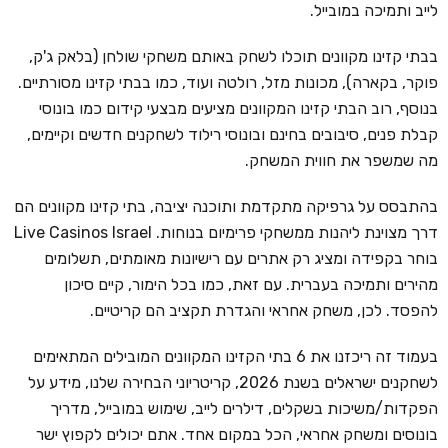
לייב ותמיכה במובייל.
בבתי קזינו מקוונים תוכלו לשחק באותם משחקי שולחן (בלאק ג'ק,
פוקר, בקארה), מכונות מזל, רולטה ועוד, כמו בבתי קזינו מסורתיים.
בנוסף, רוב הבתי קזינו המקוונים מציעים מבצעי קידום כמו בונוסי
קבלת פנים, סיבובים בחינם ובונוסי רילוד לשחקנים חדשים וקיימים,
מה שמשפר את חווית המשחק.
בהתבסס על גרפיקה מתקדמת ותוכנה יציבה, בתי קזינו מקוונים הם
דרך מצוינת ליהנות ממשחקי פרימיום בנוחות. Live Casinos Israel
בוחר בקפידה ומציג רק אתרים עם רישיונות מאומתים, תשלומים
מהירים ותמיכה בעברית. עם זאת, כמו בכל הימור, קיים סיכון
להפסד. לכן, משחק אחראי והגדרת תקציב הם קריטיים.
בעמוד זה ריכזנו את 6 בתי הקזינו המקוונים המובילים המתאימים
לשחקנים ישראלים בשנת 2026, קריטריוני הבחירה שלנו, מידע על
הפקדות/משיכות בשקלים, דילרים לייב, שימוש במובייל, מדריך
בונוסים ומשחק אחראי, הכל במקום אחד. אתם יכולים לקפוץ ישר