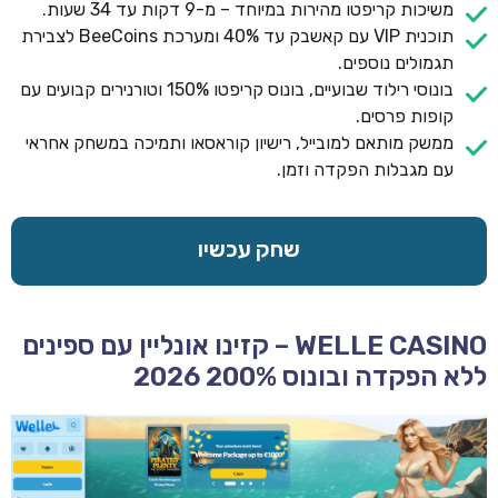
משיכות קריפטו מהירות במיוחד – מ-9 דקות עד 34 שעות.
תוכנית VIP עם קאשבק עד 40% ומערכת BeeCoins לצבירת
תגמולים נוספים.
בונוסי רילוד שבועיים, בונוס קריפטו 150% וטורנירים קבועים עם
קופות פרסים.
ממשק מותאם למובייל, רישיון קוראסאו ותמיכה במשחק אחראי
עם מגבלות הפקדה וזמן.
שחק עכשיו
WELLE CASINO – קזינו אונליין עם ספינים
ללא הפקדה ובונוס 200% 2026