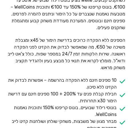
לשחקנים קבועים, Welle מציע בונוס רילוד שבועי של 50% עד
€100, בונוס קריפטו של 150% עד €100 ותוכנית WellCoins –
מטבעות נאמנות שנצברים על כל הימור וניתנים להמרה לפרסים,
ספינים חינם ובונוסים. המערכת מעודדת משחק קבוע ומתגמלת
שחקנים פעילים.
הספינים ללא הפקדה כרוכים בדרישת הימור של x45 ומגבלת
משיכה של €50, מה שמאפשר לבדוק את הקזינו לפני הפקדה
ראשונה. שירות הלקוחות זמין 24/7 במספר שפות, כולל צ'אט לייב
ודוא"ל. מומלץ לקרוא את תנאי כל מבצע בעיון ולהגדיר תקציב
משחק מראש.
10 ספינים חינם ללא הפקדה בהרשמה – אפשרות לבדוק את
הקזינו ללא סיכון.
חבילת קבלת פנים עד 200% + 100 ספינים חינם עם דרישת
הימור x30 תחרותית.
בונוסי רילוד שבועיים, בונוס קריפטו 150% ותוכנית נאמנות
WellCoins.
מבחר מגוון של משבצות, משחקי שולחן ושולחנות קזינו לייב