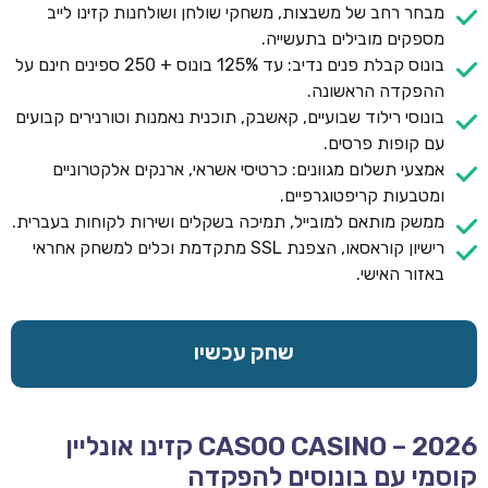
מבחר רחב של משבצות, משחקי שולחן ושולחנות קזינו לייב
מספקים מובילים בתעשייה.
בונוס קבלת פנים נדיב: עד 125% בונוס + 250 ספינים חינם על
ההפקדה הראשונה.
בונוסי רילוד שבועיים, קאשבק, תוכנית נאמנות וטורנירים קבועים
עם קופות פרסים.
אמצעי תשלום מגוונים: כרטיסי אשראי, ארנקים אלקטרוניים
ומטבעות קריפטוגרפיים.
ממשק מותאם למובייל, תמיכה בשקלים ושירות לקוחות בעברית.
רישיון קוראסאו, הצפנת SSL מתקדמת וכלים למשחק אחראי
באזור האישי.
שחק עכשיו
CASOO CASINO – 2026 קזינו אונליין
קוסמי עם בונוסים להפקדה