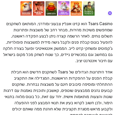
Tsars Casino הוא קזינו אונליין צבעוני ומודרני, המותאם לשחקנים
שמחפשים משיכות מהירות, מבחר רחב של משבצות ופתרונות
תשלום נוחים. לאחר הרשמה קצרה ניתן לבצע הפקדה ראשונה,
להפעיל בונוס קבלת פנים ולקבל גישה מידית למשבצות פופולריות,
ג'קפוטים ומשחקי קזינו לייב. הממשק אינטואיטיבי ופועל בצורה חלקה
גם במחשב וגם במכשירים ניידים, כך שנוח לשחק מכל מקום בישראל
עם חיבור אינטרנט יציב.
אחד היתרונות הגדולים של Tsars לשחקנים חדשים הוא חבילת
קבלת הפנים על ההפקדות הראשונות, המגדילה את התקציב
ההתחלתי ומוסיפה סיבובים חינם על משבצות נבחרות. שחקנים
קבועים נהנים ממבצעים שוטפים, קאשבק ותוכנית נאמנות עם דרגות
שונות והצעות מותאמות אישית. יחד עם זאת, כל בונוס מלווה בתנאי
הימור, ולכן חשוב לקרוא בעיון את תנאי המבצע לפני ההפעלה
ולקבוע מראש מסגרת תקציבית שלא חורגת ממה שאתם יכולים