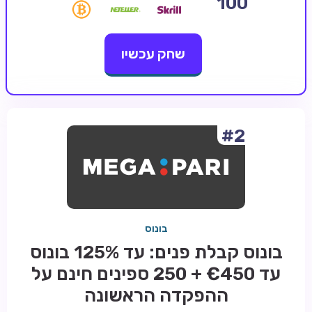
100
קזינו קריפטו
שחק עכשיו
קזינו PayPal
טורנירי קזינו
הימורי ספורט
אודות
#2
צור קשר
בלוג וחדשות
ביקורות
בונוס
חדשות
בונוס קבלת פנים: עד 125% בונוס
טיפים
עד €450 + 250 ספינים חינם על
מדריכים
ההפקדה הראשונה