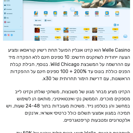
Welle Casino הוא קזינו אונליין הפועל תחת רישיון קוראסאו ומציע
הצעה ייחודית לשחקנים חדשים: 10 ספינים חינם ללא הפקדה מיד
עם ההרשמה על המשבצת Wild Chicago. בנוסף, חבילת קבלת
הפנים כוללת בונוס עד 200% + 100 ספינים חינם על ההפקדות
הראשונות, עם דרישת הימור תחרותית של x30.
הקזינו מציע מבחר מגוון של משבצות, משחקי שולחן וקזינו לייב
מספקים מוכרים. הממשק נקי ואינטואיטיבי, מותאם הן לשימוש
במחשב והן בטלפון נייד. משיכות מעובדות בתוך 24-48 שעות, ויש
תמיכה במגוון אמצעי תשלום כולל כרטיסי אשראי, ארנקים
אלקטרוניים ומטבעות קריפטוגרפיים.