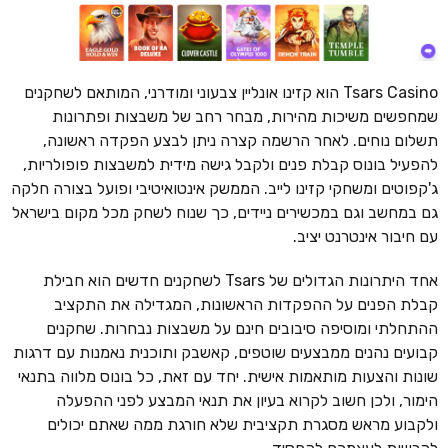
Tsars Casino הוא קזינו אונליין צבעוני ומודרני, המותאם לשחקנים
שמחפשים משיכות מהירות, מבחר רחב של משבצות ופתרונות
תשלום נוחים. לאחר הרשמה קצרה ניתן לבצע הפקדה ראשונה,
להפעיל בונוס קבלת פנים ולקבל גישה מידית למשבצות פופולריות,
ג'קפוטים ומשחקי קזינו לייב. הממשק אינטואיטיבי ופועל בצורה חלקה
גם במחשב וגם במכשירים ניידים, כך שנוח לשחק מכל מקום בישראל
עם חיבור אינטרנט יציב.
אחד היתרונות הגדולים של Tsars לשחקנים חדשים הוא חבילת
קבלת הפנים על ההפקדות הראשונות, המגדילה את התקציב
ההתחלתי ומוסיפה סיבובים חינם על משבצות נבחרות. שחקנים
קבועים נהנים ממבצעים שוטפים, קאשבק ותוכנית נאמנות עם דרגות
שונות והצעות מותאמות אישית. יחד עם זאת, כל בונוס מלווה בתנאי
הימור, ולכן חשוב לקרוא בעיון את תנאי המבצע לפני ההפעלה
ולקבוע מראש מסגרת תקציבית שלא חורגת ממה שאתם יכולים