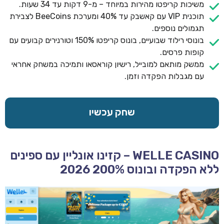
משיכות קריפטו מהירות במיוחד – מ-9 דקות עד 34 שעות.
תוכנית VIP עם קאשבק עד 40% ומערכת BeeCoins לצבירת
תגמולים נוספים.
בונוסי רילוד שבועיים, בונוס קריפטו 150% וטורנירים קבועים עם
קופות פרסים.
ממשק מותאם למובייל, רישיון קוראסאו ותמיכה במשחק אחראי
עם מגבלות הפקדה וזמן.
שחק עכשיו
WELLE CASINO – קזינו אונליין עם ספינים
ללא הפקדה ובונוס 200% 2026