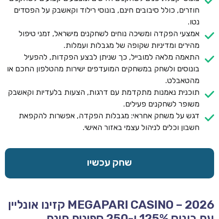
חוזרים, כולל סיבובים חינם, בונוסי רילוד וקאשבק על הפסדים
נטו.
אמצעי הפקדה ומשיכה נוחים לשחקנים מישראל, זמני טיפול
מהירים ומדיניות שקופה של מגבלות ועמלות.
התאמה מלאה למובייל, כך שניתן לבצע הפקדות, להפעיל
בונוסים ולשחק במשחקים המועדפים ישירות מהטלפון החכם או
מהטאבלט.
תוכנית נאמנות מתקדמת עם דרגות, הצעות בלעדיות וקאשבק
משופר לשחקנים פעילים.
דגש על משחק אחראי: מגבלות הפקדה, אפשרות להקפאת
חשבון וכלים לניהול עצמי באזור האישי.
שחק עכשיו
MEGAPARI CASINO – 2026 קזינו אונליין
עם בונוס 125% ו-250 ספינים חינם