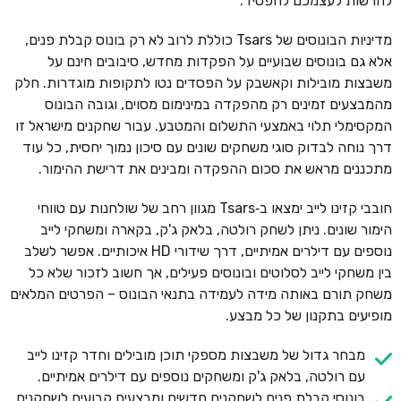
להרשות לעצמכם להפסיד.
מדיניות הבונוסים של Tsars כוללת לרוב לא רק בונוס קבלת פנים,
אלא גם בונוסים שבועיים על הפקדות מחדש, סיבובים חינם על
משבצות מובילות וקאשבק על הפסדים נטו לתקופות מוגדרות. חלק
מהמבצעים זמינים רק מהפקדה במינימום מסוים, וגובה הבונוס
המקסימלי תלוי באמצעי התשלום והמטבע. עבור שחקנים מישראל זו
דרך נוחה לבדוק סוגי משחקים שונים עם סיכון נמוך יחסית, כל עוד
מתכננים מראש את סכום ההפקדה ומבינים את דרישת ההימור.
חובבי קזינו לייב ימצאו ב‑Tsars מגוון רחב של שולחנות עם טווחי
הימור שונים. ניתן לשחק רולטה, בלאק ג'ק, בקארה ומשחקי לייב
נוספים עם דילרים אמיתיים, דרך שידורי HD איכותיים. אפשר לשלב
בין משחקי לייב לסלוטים ובונוסים פעילים, אך חשוב לזכור שלא כל
משחק תורם באותה מידה לעמידה בתנאי הבונוס – הפרטים המלאים
מופיעים בתקנון של כל מבצע.
מבחר גדול של משבצות מספקי תוכן מובילים וחדר קזינו לייב
עם רולטה, בלאק ג'ק ומשחקים נוספים עם דילרים אמיתיים.
בונוסי קבלת פנים לשחקנים חדשים ומבצעים קבועים לשחקנים