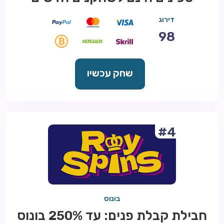
דירוג
98
שחק עכשיו
#4
בונוס
חבילת קבלת פנים: עד 250% בונוס