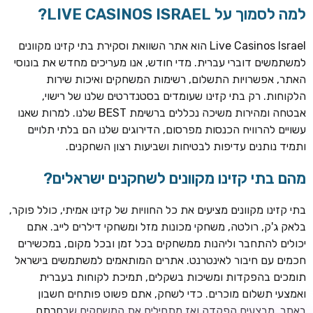
למה לסמוך על LIVE CASINOS ISRAEL?
Live Casinos Israel הוא אתר השוואת וסקירת בתי קזינו מקוונים
למשתמשים דוברי עברית. מדי חודש, אנו מעריכים מחדש את בונוסי
האתר, אפשרויות התשלום, רשימות המשחקים ואיכות שירות
הלקוחות. רק בתי קזינו שעומדים בסטנדרטים שלנו של רישוי,
אבטחה ומהירות משיכה נכללים ברשימת BEST שלנו. למרות שאנו
עשויים להרוויח הכנסות מפרסום, הדירוגים שלנו הם בלתי תלויים
ותמיד נותנים עדיפות לבטיחות ושביעות רצון השחקנים.
TSARS
חבילת קבלת פנים: בונוס 100% עד 300€ + 100 ספיני בונוס על
מהם בתי קזינו מקוונים לשחקנים ישראלים?
ההפקדה הראשונה
בתי קזינו מקוונים מציעים את כל החוויות של קזינו אמיתי, כולל פוקר,
CASOO
בלאק ג'ק, רולטה, משחקי מכונות מזל ומשחקי דילרים לייב. אתם
בונוס מתגלגל עד 2,000 ₪ + 200 ספינים חינם לשחקנים
יכולים להתחבר וליהנות ממשחקים בכל זמן ובכל מקום, במכשירים
חדשים
חכמים עם חיבור לאינטרנט. אתרים המותאמים למשתמשים בישראל
ROYSPINS
תומכים בהפקדות ומשיכות בשקלים, תמיכת לקוחות בעברית
חבילת קבלת פנים: עד 250% בונוס עד €2,000 + 200 ספינים
ואמצעי תשלום מוכרים. כדי לשחק, אתם פשוט פותחים חשבון
חינם על ההפקדות הראשונות
באתר, מבצעים הפקדה ואז מתחילים את המשחקים שבחרתם.