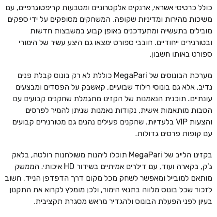
כולל כרטיסי אשראי, ארנקים אלקטרוניים ומטבעות קריפטוגרפיים, עם
משיכות מהירות ומדיניות שקופה. המשחקים מסופקים על ידי ספקים
מובילים בתעשייה ומתעדכנים באופן קבוע במשבצות חדשות
ובטורנירים ייחודיים. חובבי ספורט ימצאו גם היצע עשיר של הימורי
ספורט באותו חשבון.
מערכת הבונוסים של MegaPari כוללת לא רק בונוס קבלת פנים
נדיב, אלא גם בונוסי רילוד שבועיים, קאשבק על הפסדים ומבצעים
עונתיים. תוכנית הנאמנות של הקזינו מתגמלת שחקנים קבועים עם
הטבות מותאמות אישית, נקודות נאמנות שניתן להמיר לפרסים
והצעות VIP בלעדיות. שחקנים פעילים נהנים גם מטורנירים קבועים
עם קופות פרסים גדולות.
בקזינו הלייב של MegaPari תוכלו ליהנות משולחנות רולטה, בלאק
ג'ק, בקארה ועוד, עם דילרים אמיתיים בשידור HD איכותי. הממשק
מותאם למובייל ומאפשר לשחק מכל מקום דרך הדפדפן הנייד. חשוב
לזכור שכל בונוס מלווה בתנאי הימור, ולכן מומלץ לקרוא את התקנון
בעיון לפני הפעלת הבונוס ולהגדיר מראש מסגרת תקציבית.