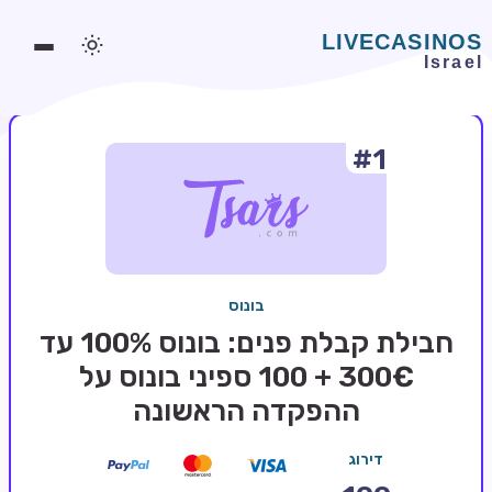
#1
משחקים אונליין
משחקים חינמיים
סלוטים אונליין
מדריכי קזינו
בונוס
מונדיאל 2026 הימורים
חבילת קבלת פנים: בונוס 100% עד
בלאקג'ק אונליין
300€ + 100 ספיני בונוס על
ההפקדה הראשונה
בקרה אונליין
וידאו פוקר
דירוג
בונוסים בקזינו אונליין