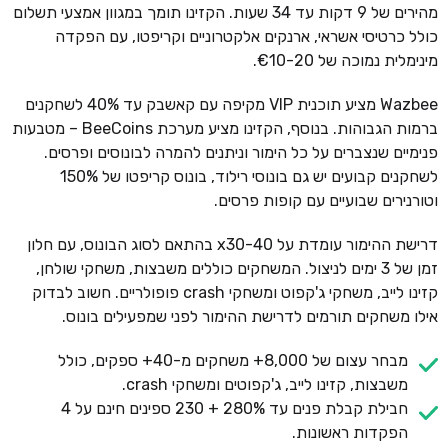
מהירים של 9 דקות עד 34 שעות. הקזינו תומך במגוון אמצעי תשלום
כולל כרטיסי אשראי, ארנקים אלקטרוניים וקריפטו, עם הפקדה
מינימלית נמוכה של €10-20.
Wazbee מציע תוכנית VIP מקיפה עם קאשבק עד 40% לשחקנים
ברמות הגבוהות. בנוסף, הקזינו מציע מערכת BeeCoins – מטבעות
פנימיים שנצברים על כל הימור וניתנים להמרה לבונוסים ופרסים.
לשחקנים קבועים יש גם בונוסי רילוד, בונוס קריפטו של 150%
וטורנירים שבועיים עם קופות פרסים.
דרישת ההימור עומדת על x30-40 בהתאם לסוג הבונוס, עם חלון
זמן של 3 ימים לניצול. המשחקים כוללים משבצות, משחקי שולחן,
קזינו לייב, משחקי ג'קפוט ומשחקי crash פופולריים. חשוב לבדוק
אילו משחקים תורמים לדרישת ההימור לפני שמפעילים בונוס.
מבחר עצום של 8,000+ משחקים מ-40+ ספקים, כולל
משבצות, קזינו לייב, ג'קפוטים ומשחקי crash.
חבילת קבלת פנים עד 280% + 230 ספינים חינם על 4
הפקדות ראשונות.