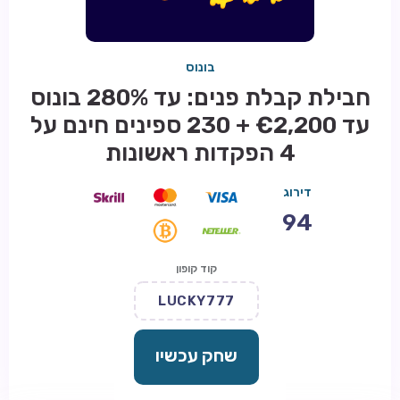
בונוס
חבילת קבלת פנים: עד 280% בונוס
עד €2,200 + 230 ספינים חינם על
4 הפקדות ראשונות
דירוג
94
קוד קופון
LUCKY777
שחק עכשיו