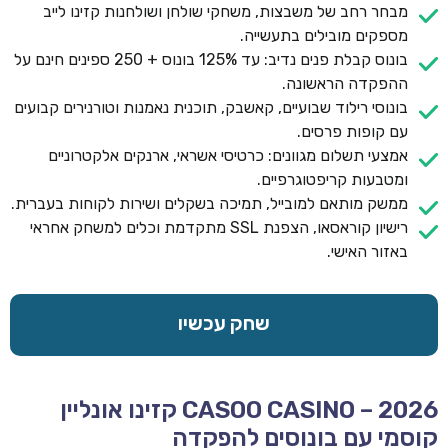
מבחר רחב של משבצות, משחקי שולחן ושולחנות קזינו לייב
מספקים מובילים בתעשייה.
בונוס קבלת פנים נדיב: עד 125% בונוס + 250 ספינים חינם על
ההפקדה הראשונה.
בונוסי רילוד שבועיים, קאשבק, תוכנית נאמנות וטורנירים קבועים
עם קופות פרסים.
אמצעי תשלום מגוונים: כרטיסי אשראי, ארנקים אלקטרוניים
ומטבעות קריפטוגרפיים.
ממשק מותאם למובייל, תמיכה בשקלים ושירות לקוחות בעברית.
רישיון קוראסאו, הצפנת SSL מתקדמת וכלים למשחק אחראי
באזור האישי.
שחק עכשיו
CASOO CASINO – 2026 קזינו אונליין
קוסמי עם בונוסים להפקדה