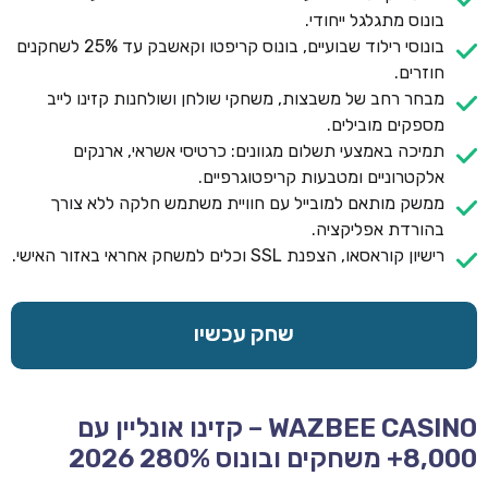
בונוס מתגלגל ייחודי.
בונוסי רילוד שבועיים, בונוס קריפטו וקאשבק עד 25% לשחקנים
חוזרים.
מבחר רחב של משבצות, משחקי שולחן ושולחנות קזינו לייב
מספקים מובילים.
תמיכה באמצעי תשלום מגוונים: כרטיסי אשראי, ארנקים
אלקטרוניים ומטבעות קריפטוגרפיים.
ממשק מותאם למובייל עם חוויית משתמש חלקה ללא צורך
בהורדת אפליקציה.
רישיון קוראסאו, הצפנת SSL וכלים למשחק אחראי באזור האישי.
שחק עכשיו
WAZBEE CASINO – קזינו אונליין עם
8,000+ משחקים ובונוס 280% 2026