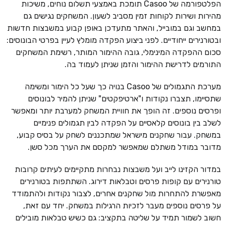
הפלטפורמה של Casoo תומכת באמצעי תשלום נוחים, משיכות
מהירות ושירות לקוחות זמין מסביב לשעון. המשחקים נגישים גם
במחשב וגם במובייל, והאתר מתעדכן באופן קבוע במשבצות חדשות
ובטורנירים ייחודיים. לפני ביצוע הפקדה מומלץ לעיין בפרטי הבונוסים:
סכום ההפקדה המינימלי, גובה ההימור המותר, רשימת המשחקים
התורמים לדרישת ההימור והזמן שניתן לעמוד בה.
מערכת התגמולים של Casoo בנויה כך שעל כל הימור ומשימה
שתסיימו, תצברו נקודות ו"ארטיפקטים" שניתן להמיר לבונוסים
ופרסים נוספים. זה הופך את חוויית המשחק למערבת יותר ומאפשר
לשלב בין בונוסים קלאסיים על הפקדה לבין תגמולים פנימיים
במשחק. עבור שחקנים מישראל שמתכננים לשחק על בסיס קבוע,
מדובר במודל משתלם שמאפשר למקסם את הערך מכל סשן.
במדור הקזינו לייב ועל משבצות נבחרות מתקיימים לעיתים קרובות
טורנירים עם קופות פרסים וטבלאות דירוג. השתתפות בטורנירים
מאפשרת להתחרות מול שחקנים אחרים, לצבור נקודות ולהתמודד
על פרסים נוספים מעבר לזכיות הרגילות במשחק. יחד עם זאת,
חשוב לשמור תמיד על שליטה בתקציב: גם כשיש טבלאות מובילים