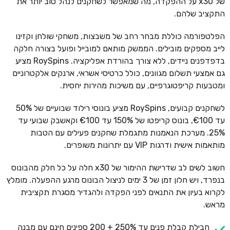
של x30 על ההפקדה, מה שמאפשר לשחקנים לנהל טוב יותר את
התקציב שלהם.
הפלטפורמה כוללת מבחר רחב של משבצות, משחקי שולחן וקזינו
לייב מספקים מובילים. הממשק מותאם למובייל ופועל בצורה חלקה
בדפדפנים ניידים, ללא צורך בהורדת אפליקציה. RoySpins מציע
גם אמצעי תשלום מגוונים, כולל כרטיסי אשראי, ארנקים אלקטרוניים
ומטבעות קריפטוגרפיים, עם משיכות מהירות יחסית.
לשחקנים קבועים, RoySpins מציע בונוסי רילוד שבועיים של 50%
עד €100, בונוס קריפטו של 150% עד €100 וקאשבק שבועי עד
25%. מערכת הנאמנות מתגמלת שחקנים פעילים עם הטבות
מותאמות אישית ודרגות VIP עם יתרונות משופרים.
חשוב לשים לב שדרישת ההימור של x30 חלה על כל חלק מהבונוס
בנפרד, ויש חלון זמן של 3 ימים לניצול הבונוס מרגע ההפעלה. מומלץ
לקרוא בעיון את התנאים לפני הפקדה ולהגדיר מסגרת תקציבית
מראש.
חבילת קבלת פנים עד 250% + 200 ספינים חינם עם מבנה