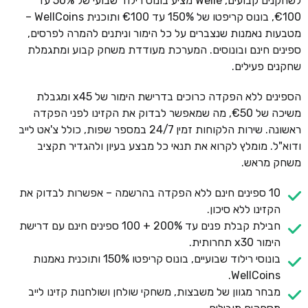
לשחקנים קבועים, Welle מציע בונוס רילוד שבועי של 50% עד
€100, בונוס קריפטו של 150% עד €100 ותוכנית WellCoins –
מטבעות נאמנות שנצברים על כל הימור וניתנים להמרה לפרסים,
ספינים חינם ובונוסים. המערכת מעודדת משחק קבוע ומתגמלת
שחקנים פעילים.
הספינים ללא הפקדה כרוכים בדרישת הימור של x45 ומגבלת
משיכה של €50, מה שמאפשר לבדוק את הקזינו לפני הפקדה
ראשונה. שירות הלקוחות זמין 24/7 במספר שפות, כולל צ'אט לייב
ודוא"ל. מומלץ לקרוא את תנאי כל מבצע בעיון ולהגדיר תקציב
משחק מראש.
10 ספינים חינם ללא הפקדה בהרשמה – אפשרות לבדוק את
הקזינו ללא סיכון.
חבילת קבלת פנים עד 200% + 100 ספינים חינם עם דרישת
הימור x30 תחרותית.
בונוסי רילוד שבועיים, בונוס קריפטו 150% ותוכנית נאמנות
WellCoins.
מבחר מגוון של משבצות, משחקי שולחן ושולחנות קזינו לייב