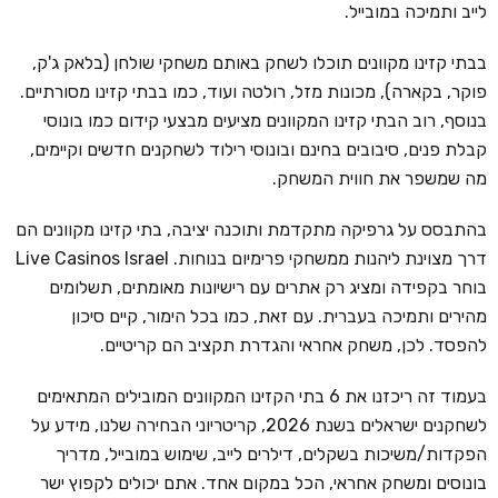
לייב ותמיכה במובייל.
בבתי קזינו מקוונים תוכלו לשחק באותם משחקי שולחן (בלאק ג'ק,
פוקר, בקארה), מכונות מזל, רולטה ועוד, כמו בבתי קזינו מסורתיים.
בנוסף, רוב הבתי קזינו המקוונים מציעים מבצעי קידום כמו בונוסי
קבלת פנים, סיבובים בחינם ובונוסי רילוד לשחקנים חדשים וקיימים,
מה שמשפר את חווית המשחק.
בהתבסס על גרפיקה מתקדמת ותוכנה יציבה, בתי קזינו מקוונים הם
דרך מצוינת ליהנות ממשחקי פרימיום בנוחות. Live Casinos Israel
בוחר בקפידה ומציג רק אתרים עם רישיונות מאומתים, תשלומים
מהירים ותמיכה בעברית. עם זאת, כמו בכל הימור, קיים סיכון
להפסד. לכן, משחק אחראי והגדרת תקציב הם קריטיים.
בעמוד זה ריכזנו את 6 בתי הקזינו המקוונים המובילים המתאימים
לשחקנים ישראלים בשנת 2026, קריטריוני הבחירה שלנו, מידע על
הפקדות/משיכות בשקלים, דילרים לייב, שימוש במובייל, מדריך
בונוסים ומשחק אחראי, הכל במקום אחד. אתם יכולים לקפוץ ישר