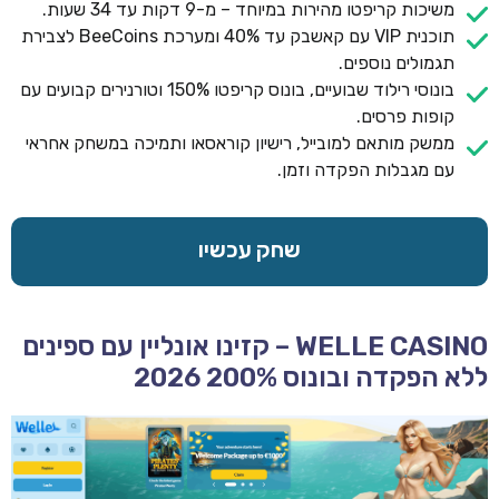
משיכות קריפטו מהירות במיוחד – מ-9 דקות עד 34 שעות.
תוכנית VIP עם קאשבק עד 40% ומערכת BeeCoins לצבירת
תגמולים נוספים.
בונוסי רילוד שבועיים, בונוס קריפטו 150% וטורנירים קבועים עם
קופות פרסים.
ממשק מותאם למובייל, רישיון קוראסאו ותמיכה במשחק אחראי
עם מגבלות הפקדה וזמן.
שחק עכשיו
WELLE CASINO – קזינו אונליין עם ספינים
ללא הפקדה ובונוס 200% 2026