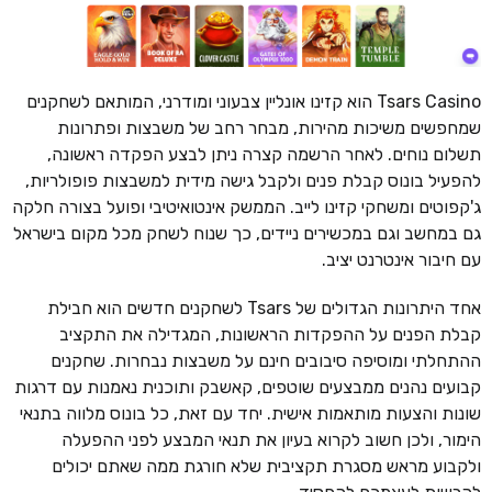
Tsars Casino הוא קזינו אונליין צבעוני ומודרני, המותאם לשחקנים
שמחפשים משיכות מהירות, מבחר רחב של משבצות ופתרונות
תשלום נוחים. לאחר הרשמה קצרה ניתן לבצע הפקדה ראשונה,
להפעיל בונוס קבלת פנים ולקבל גישה מידית למשבצות פופולריות,
ג'קפוטים ומשחקי קזינו לייב. הממשק אינטואיטיבי ופועל בצורה חלקה
גם במחשב וגם במכשירים ניידים, כך שנוח לשחק מכל מקום בישראל
עם חיבור אינטרנט יציב.
אחד היתרונות הגדולים של Tsars לשחקנים חדשים הוא חבילת
קבלת הפנים על ההפקדות הראשונות, המגדילה את התקציב
ההתחלתי ומוסיפה סיבובים חינם על משבצות נבחרות. שחקנים
קבועים נהנים ממבצעים שוטפים, קאשבק ותוכנית נאמנות עם דרגות
שונות והצעות מותאמות אישית. יחד עם זאת, כל בונוס מלווה בתנאי
הימור, ולכן חשוב לקרוא בעיון את תנאי המבצע לפני ההפעלה
ולקבוע מראש מסגרת תקציבית שלא חורגת ממה שאתם יכולים