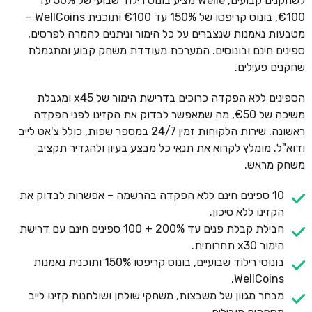
לשחקנים קבועים, Welle מציע בונוס רילוד שבועי של 50% עד
€100, בונוס קריפטו של 150% עד €100 ותוכנית WellCoins –
מטבעות נאמנות שנצברים על כל הימור וניתנים להמרה לפרסים,
ספינים חינם ובונוסים. המערכת מעודדת משחק קבוע ומתגמלת
שחקנים פעילים.
הספינים ללא הפקדה כרוכים בדרישת הימור של x45 ומגבלת
משיכה של €50, מה שמאפשר לבדוק את הקזינו לפני הפקדה
ראשונה. שירות הלקוחות זמין 24/7 במספר שפות, כולל צ'אט לייב
ודוא"ל. מומלץ לקרוא את תנאי כל מבצע בעיון ולהגדיר תקציב
משחק מראש.
10 ספינים חינם ללא הפקדה בהרשמה – אפשרות לבדוק את
הקזינו ללא סיכון.
חבילת קבלת פנים עד 200% + 100 ספינים חינם עם דרישת
הימור x30 תחרותית.
בונוסי רילוד שבועיים, בונוס קריפטו 150% ותוכנית נאמנות
WellCoins.
מבחר מגוון של משבצות, משחקי שולחן ושולחנות קזינו לייב