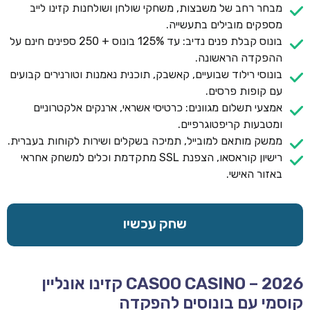
מבחר רחב של משבצות, משחקי שולחן ושולחנות קזינו לייב
מספקים מובילים בתעשייה.
בונוס קבלת פנים נדיב: עד 125% בונוס + 250 ספינים חינם על
ההפקדה הראשונה.
בונוסי רילוד שבועיים, קאשבק, תוכנית נאמנות וטורנירים קבועים
עם קופות פרסים.
אמצעי תשלום מגוונים: כרטיסי אשראי, ארנקים אלקטרוניים
ומטבעות קריפטוגרפיים.
ממשק מותאם למובייל, תמיכה בשקלים ושירות לקוחות בעברית.
רישיון קוראסאו, הצפנת SSL מתקדמת וכלים למשחק אחראי
באזור האישי.
שחק עכשיו
CASOO CASINO – 2026 קזינו אונליין
קוסמי עם בונוסים להפקדה