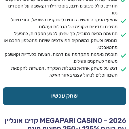
חוזרים, כולל סיבובים חינם, בונוסי רילוד וקאשבק על הפסדים
נטו.
אמצעי הפקדה ומשיכה נוחים לשחקנים מישראל, זמני טיפול
מהירים ומדיניות שקופה של מגבלות ועמלות.
התאמה מלאה למובייל, כך שניתן לבצע הפקדות, להפעיל
בונוסים ולשחק במשחקים המועדפים ישירות מהטלפון החכם או
מהטאבלט.
תוכנית נאמנות מתקדמת עם דרגות, הצעות בלעדיות וקאשבק
משופר לשחקנים פעילים.
דגש על משחק אחראי: מגבלות הפקדה, אפשרות להקפאת
חשבון וכלים לניהול עצמי באזור האישי.
שחק עכשיו
MEGAPARI CASINO – 2026 קזינו אונליין
עם בונוס 125% ו-250 ספינים חינם