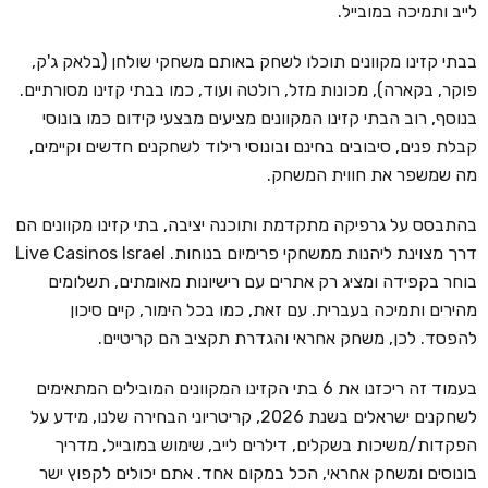
לייב ותמיכה במובייל.
בבתי קזינו מקוונים תוכלו לשחק באותם משחקי שולחן (בלאק ג'ק,
פוקר, בקארה), מכונות מזל, רולטה ועוד, כמו בבתי קזינו מסורתיים.
בנוסף, רוב הבתי קזינו המקוונים מציעים מבצעי קידום כמו בונוסי
קבלת פנים, סיבובים בחינם ובונוסי רילוד לשחקנים חדשים וקיימים,
מה שמשפר את חווית המשחק.
בהתבסס על גרפיקה מתקדמת ותוכנה יציבה, בתי קזינו מקוונים הם
דרך מצוינת ליהנות ממשחקי פרימיום בנוחות. Live Casinos Israel
בוחר בקפידה ומציג רק אתרים עם רישיונות מאומתים, תשלומים
מהירים ותמיכה בעברית. עם זאת, כמו בכל הימור, קיים סיכון
להפסד. לכן, משחק אחראי והגדרת תקציב הם קריטיים.
בעמוד זה ריכזנו את 6 בתי הקזינו המקוונים המובילים המתאימים
לשחקנים ישראלים בשנת 2026, קריטריוני הבחירה שלנו, מידע על
הפקדות/משיכות בשקלים, דילרים לייב, שימוש במובייל, מדריך
בונוסים ומשחק אחראי, הכל במקום אחד. אתם יכולים לקפוץ ישר