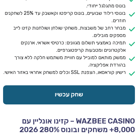
בונוס מתגלגל ייחודי.
בונוסי רילוד שבועיים, בונוס קריפטו וקאשבק עד 25% לשחקנים
חוזרים.
מבחר רחב של משבצות, משחקי שולחן ושולחנות קזינו לייב
מספקים מובילים.
תמיכה באמצעי תשלום מגוונים: כרטיסי אשראי, ארנקים
אלקטרוניים ומטבעות קריפטוגרפיים.
ממשק מותאם למובייל עם חוויית משתמש חלקה ללא צורך
בהורדת אפליקציה.
רישיון קוראסאו, הצפנת SSL וכלים למשחק אחראי באזור האישי.
שחק עכשיו
WAZBEE CASINO – קזינו אונליין עם
8,000+ משחקים ובונוס 280% 2026