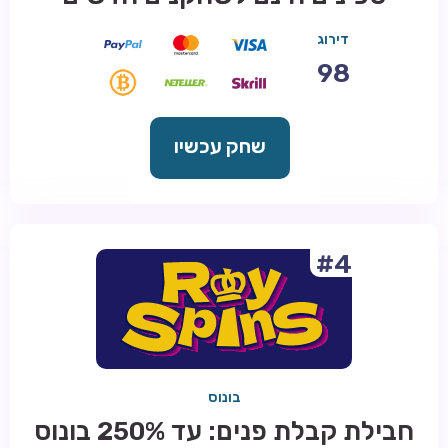
דירוג
98
שחק עכשיו
#4
בונוס
חבילת קבלת פנים: עד 250% בונוס