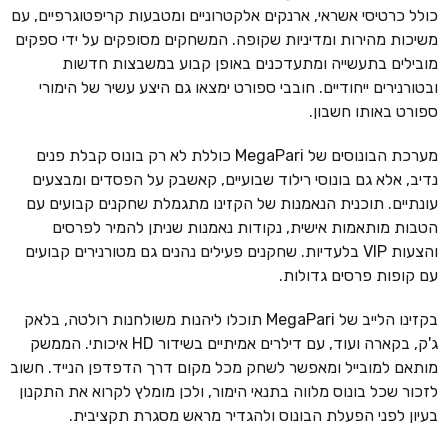
כולל כרטיסי אשראי, ארנקים אלקטרוניים ומטבעות קריפטוגרפיים, עם
משיכות מהירות ומדיניות שקופה. המשחקים מסופקים על ידי ספקים
מובילים בתעשייה ומתעדכנים באופן קבוע במשבצות חדשות
ובטורנירים ייחודיים. חובבי ספורט ימצאו גם היצע עשיר של הימורי
ספורט באותו חשבון.
מערכת הבונוסים של MegaPari כוללת לא רק בונוס קבלת פנים
נדיב, אלא גם בונוסי רילוד שבועיים, קאשבק על הפסדים ומבצעים
עונתיים. תוכנית הנאמנות של הקזינו מתגמלת שחקנים קבועים עם
הטבות מותאמות אישית, נקודות נאמנות שניתן להמיר לפרסים
והצעות VIP בלעדיות. שחקנים פעילים נהנים גם מטורנירים קבועים
עם קופות פרסים גדולות.
בקזינו הלייב של MegaPari תוכלו ליהנות משולחנות רולטה, בלאק
ג'ק, בקארה ועוד, עם דילרים אמיתיים בשידור HD איכותי. הממשק
מותאם למובייל ומאפשר לשחק מכל מקום דרך הדפדפן הנייד. חשוב
לזכור שכל בונוס מלווה בתנאי הימור, ולכן מומלץ לקרוא את התקנון
בעיון לפני הפעלת הבונוס ולהגדיר מראש מסגרת תקציבית.