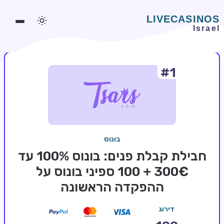
#1
משחקים אונליין
משחקים חינמיים
סלוטים אונליין
מדריכי קזינו
בונוס
מונדיאל 2026 הימורים
חבילת קבלת פנים: בונוס 100% עד
בלאקג'ק אונליין
300€ + 100 ספיני בונוס על
ההפקדה הראשונה
בקרה אונליין
וידאו פוקר
דירוג
בונוסים בקזינו אונליין