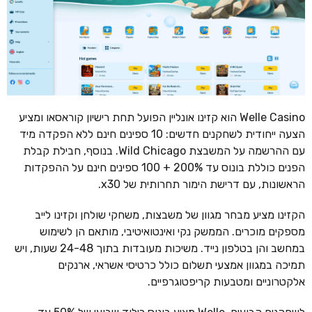
Welle Casino הוא קזינו אונליין הפועל תחת רישיון קוראסאו ומציע
הצעה ייחודית לשחקנים חדשים: 10 ספינים חינם ללא הפקדה מיד
עם ההרשמה על המשבצת Wild Chicago. בנוסף, חבילת קבלת
הפנים כוללת בונוס עד 200% + 100 ספינים חינם על ההפקדות
הראשונות, עם דרישת הימור תחרותית של x30.
הקזינו מציע מבחר מגוון של משבצות, משחקי שולחן וקזינו לייב
מספקים מוכרים. הממשק נקי ואינטואיטיבי, מותאם הן לשימוש
במחשב והן בטלפון נייד. משיכות מעובדות בתוך 24-48 שעות, ויש
תמיכה במגוון אמצעי תשלום כולל כרטיסי אשראי, ארנקים
אלקטרוניים ומטבעות קריפטוגרפיים.