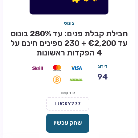
בונוס
חבילת קבלת פנים: עד 280% בונוס
עד €2,200 + 230 ספינים חינם על
4 הפקדות ראשונות
דירוג
94
קוד קופון
LUCKY777
שחק עכשיו