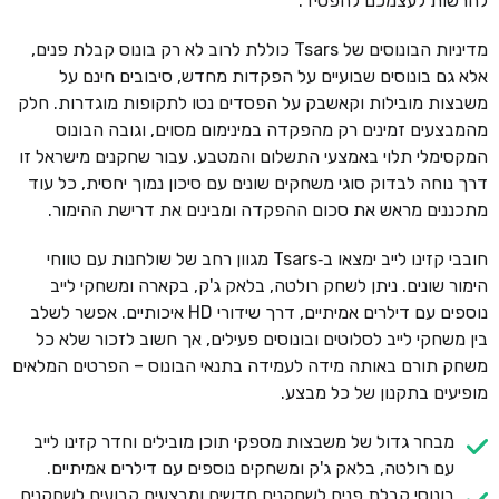
להרשות לעצמכם להפסיד.
מדיניות הבונוסים של Tsars כוללת לרוב לא רק בונוס קבלת פנים,
אלא גם בונוסים שבועיים על הפקדות מחדש, סיבובים חינם על
משבצות מובילות וקאשבק על הפסדים נטו לתקופות מוגדרות. חלק
מהמבצעים זמינים רק מהפקדה במינימום מסוים, וגובה הבונוס
המקסימלי תלוי באמצעי התשלום והמטבע. עבור שחקנים מישראל זו
דרך נוחה לבדוק סוגי משחקים שונים עם סיכון נמוך יחסית, כל עוד
מתכננים מראש את סכום ההפקדה ומבינים את דרישת ההימור.
חובבי קזינו לייב ימצאו ב‑Tsars מגוון רחב של שולחנות עם טווחי
הימור שונים. ניתן לשחק רולטה, בלאק ג'ק, בקארה ומשחקי לייב
נוספים עם דילרים אמיתיים, דרך שידורי HD איכותיים. אפשר לשלב
בין משחקי לייב לסלוטים ובונוסים פעילים, אך חשוב לזכור שלא כל
משחק תורם באותה מידה לעמידה בתנאי הבונוס – הפרטים המלאים
מופיעים בתקנון של כל מבצע.
מבחר גדול של משבצות מספקי תוכן מובילים וחדר קזינו לייב
עם רולטה, בלאק ג'ק ומשחקים נוספים עם דילרים אמיתיים.
בונוסי קבלת פנים לשחקנים חדשים ומבצעים קבועים לשחקנים