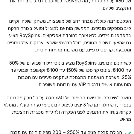
של x30 על ההפקדה, מה שמאפשר לשחקנים לנהל טוב יותר את
התקציב שלהם.
הפלטפורמה כוללת מבחר רחב של משבצות, משחקי שולחן וקזינו
לייב מספקים מובילים. הממשק מותאם למובייל ופועל בצורה חלקה
בדפדפנים ניידים, ללא צורך בהורדת אפליקציה. RoySpins מציע
גם אמצעי תשלום מגוונים, כולל כרטיסי אשראי, ארנקים אלקטרוניים
ומטבעות קריפטוגרפיים, עם משיכות מהירות יחסית.
לשחקנים קבועים, RoySpins מציע בונוסי רילוד שבועיים של 50%
עד €100, בונוס קריפטו של 150% עד €100 וקאשבק שבועי עד
25%. מערכת הנאמנות מתגמלת שחקנים פעילים עם הטבות
מותאמות אישית ודרגות VIP עם יתרונות משופרים.
חשוב לשים לב שדרישת ההימור של x30 חלה על כל חלק מהבונוס
בנפרד, ויש חלון זמן של 3 ימים לניצול הבונוס מרגע ההפעלה. מומלץ
לקרוא בעיון את התנאים לפני הפקדה ולהגדיר מסגרת תקציבית
מראש.
חבילת קבלת פנים עד 250% + 200 ספינים חינם עם מבנה