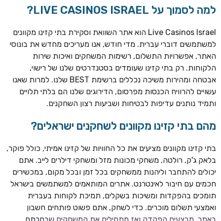
למה לסמוך על LIVE CASINOS ISRAEL?
Live Casinos Israel הוא אתר השוואת וסקירת בתי קזינו מקוונים
למשתמשים דוברי עברית. מדי חודש, אנו מעריכים מחדש את בונוסי
האתר, אפשרויות התשלום, רשימות המשחקים ואיכות שירות
הלקוחות. רק בתי קזינו שעומדים בסטנדרטים שלנו של רישוי,
אבטחה ומהירות משיכה נכללים ברשימת BEST שלנו. למרות שאנו
עשויים להרוויח הכנסות מפרסום, הדירוגים שלנו הם בלתי תלויים
ותמיד נותנים עדיפות לבטיחות ושביעות רצון השחקנים.
TSARS
חבילת קבלת פנים: בונוס 100% עד 300€ + 100 ספיני בונוס על
מהם בתי קזינו מקוונים לשחקנים ישראלים?
ההפקדה הראשונה
בתי קזינו מקוונים מציעים את כל החוויות של קזינו אמיתי, כולל פוקר,
CASOO
בלאק ג'ק, רולטה, משחקי מכונות מזל ומשחקי דילרים לייב. אתם
בונוס מתגלגל עד 2,000 ₪ + 200 ספינים חינם לשחקנים
יכולים להתחבר וליהנות ממשחקים בכל זמן ובכל מקום, במכשירים
חדשים
חכמים עם חיבור לאינטרנט. אתרים המותאמים למשתמשים בישראל
ROYSPINS
תומכים בהפקדות ומשיכות בשקלים, תמיכת לקוחות בעברית
חבילת קבלת פנים: עד 250% בונוס עד €2,000 + 200 ספינים
ואמצעי תשלום מוכרים. כדי לשחק, אתם פשוט פותחים חשבון
חינם על ההפקדות הראשונות
באתר, מבצעים הפקדה ואז מתחילים את המשחקים שבחרתם.