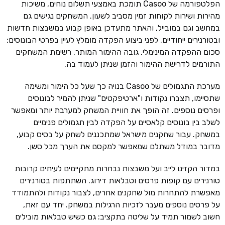
הפלטפורמה של Casoo תומכת באמצעי תשלום נוחים, משיכות
מהירות ושירות לקוחות זמין מסביב לשעון. המשחקים נגישים גם
במחשב וגם במובייל, והאתר מתעדכן באופן קבוע במשבצות חדשות
ובטורנירים ייחודיים. לפני ביצוע הפקדה מומלץ לעיין בפרטי הבונוסים:
סכום ההפקדה המינימלי, גובה ההימור המותר, רשימת המשחקים
התורמים לדרישת ההימור והזמן שניתן לעמוד בה.
מערכת התגמולים של Casoo בנויה כך שעל כל הימור ומשימה
שתסיימו, תצברו נקודות ו"ארטיפקטים" שניתן להמיר לבונוסים
ופרסים נוספים. זה הופך את חוויית המשחק למערבת יותר ומאפשר
לשלב בין בונוסים קלאסיים על הפקדה לבין תגמולים פנימיים
במשחק. עבור שחקנים מישראל שמתכננים לשחק על בסיס קבוע,
מדובר במודל משתלם שמאפשר למקסם את הערך מכל סשן.
במדור הקזינו לייב ועל משבצות נבחרות מתקיימים לעיתים קרובות
טורנירים עם קופות פרסים וטבלאות דירוג. השתתפות בטורנירים
מאפשרת להתחרות מול שחקנים אחרים, לצבור נקודות ולהתמודד
על פרסים נוספים מעבר לזכיות הרגילות במשחק. יחד עם זאת,
חשוב לשמור תמיד על שליטה בתקציב: גם כשיש טבלאות מובילים