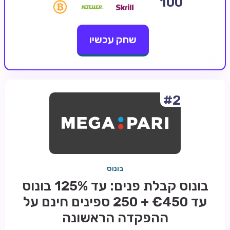
100
קזינו קריפטו
שחק עכשיו
קזינו PayPal
טורנירי קזינו
הימורי ספורט
אודות
#2
צור קשר
בלוג וחדשות
ביקורות
בונוס
חדשות
בונוס קבלת פנים: עד 125% בונוס
טיפים
עד €450 + 250 ספינים חינם על
מדריכים
ההפקדה הראשונה