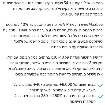
מהירים של 9 דקות עד 34 שעות. הקזינו תומך במגוון אמצעי תשלום
כולל כרטיסי אשראי, ארנקים אלקטרוניים וקריפטו, עם הפקדה
מינימלית נמוכה של €10-20.
Wazbee מציע תוכנית VIP מקיפה עם קאשבק עד 40% לשחקנים
ברמות הגבוהות. בנוסף, הקזינו מציע מערכת BeeCoins – מטבעות
פנימיים שנצברים על כל הימור וניתנים להמרה לבונוסים ופרסים.
לשחקנים קבועים יש גם בונוסי רילוד, בונוס קריפטו של 150%
וטורנירים שבועיים עם קופות פרסים.
דרישת ההימור עומדת על x30-40 בהתאם לסוג הבונוס, עם חלון
זמן של 3 ימים לניצול. המשחקים כוללים משבצות, משחקי שולחן,
קזינו לייב, משחקי ג'קפוט ומשחקי crash פופולריים. חשוב לבדוק
אילו משחקים תורמים לדרישת ההימור לפני שמפעילים בונוס.
מבחר עצום של 8,000+ משחקים מ-40+ ספקים, כולל
משבצות, קזינו לייב, ג'קפוטים ומשחקי crash.
חבילת קבלת פנים עד 280% + 230 ספינים חינם על 4
הפקדות ראשונות.