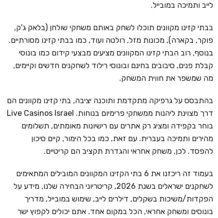
לייב ותמיכה במובייל.
בבתי קזינו מקוונים תוכלו לשחק באותם משחקי שולחן (בלאק ג'ק,
פוקר, בקארה), מכונות מזל, רולטה ועוד, כמו בבתי קזינו מסורתיים.
בנוסף, רוב הבתי קזינו המקוונים מציעים מבצעי קידום כמו בונוסי
קבלת פנים, סיבובים בחינם ובונוסי רילוד לשחקנים חדשים וקיימים,
מה שמשפר את חווית המשחק.
בהתבסס על גרפיקה מתקדמת ותוכנה יציבה, בתי קזינו מקוונים הם
דרך מצוינת ליהנות ממשחקי פרימיום בנוחות. Live Casinos Israel
בוחר בקפידה ומציג רק אתרים עם רישיונות מאומתים, תשלומים
מהירים ותמיכה בעברית. עם זאת, כמו בכל הימור, קיים סיכון
להפסד. לכן, משחק אחראי והגדרת תקציב הם קריטיים.
בעמוד זה ריכזנו את 6 בתי הקזינו המקוונים המובילים המתאימים
לשחקנים ישראלים בשנת 2026, קריטריוני הבחירה שלנו, מידע על
הפקדות/משיכות בשקלים, דילרים לייב, שימוש במובייל, מדריך
בונוסים ומשחק אחראי, הכל במקום אחד. אתם יכולים לקפוץ ישר