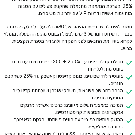
25%. מערכת הנאמנות מתגמלת שחקנים פעילים עם הטבות
מותאמות אישית ודרגות VIP עם יתרונות משופרים.
חשוב לשים לב שדרישת ההימור של x30 חלה על כל חלק מהבונוס
בנפרד, ויש חלון זמן של 3 ימים לניצול הבונוס מרגע ההפעלה. מומלץ
לקרוא בעיון את התנאים לפני הפקדה ולהגדיר מסגרת תקציבית
מראש.
חבילת קבלת פנים עד 250% + 200 ספינים חינם עם מבנה
בונוס מתגלגל ייחודי.
בונוסי רילוד שבועיים, בונוס קריפטו וקאשבק עד 25% לשחקנים
חוזרים.
מבחר רחב של משבצות, משחקי שולחן ושולחנות קזינו לייב
מספקים מובילים.
תמיכה באמצעי תשלום מגוונים: כרטיסי אשראי, ארנקים
אלקטרוניים ומטבעות קריפטוגרפיים.
ממשק מותאם למובייל עם חוויית משתמש חלקה ללא צורך
בהורדת אפליקציה.
רישיון קוראסאו, הצפנת SSL וכלים למשחק אחראי באזור האישי.