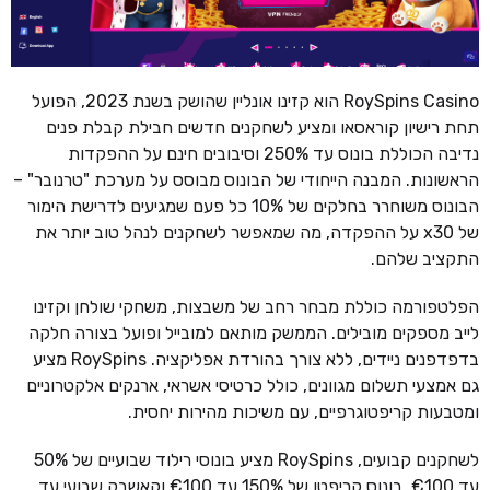
RoySpins Casino הוא קזינו אונליין שהושק בשנת 2023, הפועל
תחת רישיון קוראסאו ומציע לשחקנים חדשים חבילת קבלת פנים
נדיבה הכוללת בונוס עד 250% וסיבובים חינם על ההפקדות
הראשונות. המבנה הייחודי של הבונוס מבוסס על מערכת "טרנובר" –
הבונוס משוחרר בחלקים של 10% כל פעם שמגיעים לדרישת הימור
של x30 על ההפקדה, מה שמאפשר לשחקנים לנהל טוב יותר את
התקציב שלהם.
הפלטפורמה כוללת מבחר רחב של משבצות, משחקי שולחן וקזינו
לייב מספקים מובילים. הממשק מותאם למובייל ופועל בצורה חלקה
בדפדפנים ניידים, ללא צורך בהורדת אפליקציה. RoySpins מציע
גם אמצעי תשלום מגוונים, כולל כרטיסי אשראי, ארנקים אלקטרוניים
ומטבעות קריפטוגרפיים, עם משיכות מהירות יחסית.
לשחקנים קבועים, RoySpins מציע בונוסי רילוד שבועיים של 50%
עד €100, בונוס קריפטו של 150% עד €100 וקאשבק שבועי עד