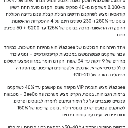
Wazbee Casino הושק בשנת 2024 ומציע מבחר עצום של למעלה
מ-8,000 משחקים מ-40 ספקים שונים. הקזינו פועל תחת רישיון
קוראסאו ומציע לשחקנים חדשים חבילת קבלת פנים נדיבה הכוללת
בונוס עד 280% ו-230 ספינים חינם על 4 ההפקדות הראשונות.
ההפקדה הראשונה מזכה בבונוס של 125% עד €200 + 50 ספינים
חינם.
אחד היתרונות הבולטים של Wazbee הוא מהירות המשיכות, במיוחד
עבור שחקנים שמשתמשים במטבעות קריפטוגרפיים – זמני עיבוד
מהירים של 9 דקות עד 34 שעות. הקזינו תומך במגוון אמצעי תשלום
כולל כרטיסי אשראי, ארנקים אלקטרוניים וקריפטו, עם הפקדה
מינימלית נמוכה של €10-20.
Wazbee מציע תוכנית VIP מקיפה עם קאשבק עד 40% לשחקנים
ברמות הגבוהות. בנוסף, הקזינו מציע מערכת BeeCoins – מטבעות
פנימיים שנצברים על כל הימור וניתנים להמרה לבונוסים ופרסים.
לשחקנים קבועים יש גם בונוסי רילוד, בונוס קריפטו של 150%
וטורנירים שבועיים עם קופות פרסים.
דרישת ההימור עומדת על x30-40 בהתאם לסוג הבונוס, עם חלון