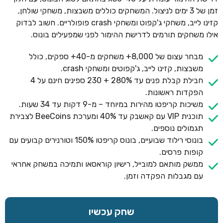
זמן של 3 ימים לניצול. המשחקים כוללים משבצות, משחקי שולחן,
קזינו לייב, משחקי ג'קפוט ומשחקי crash פופולריים. חשוב לבדוק
אילו משחקים תורמים לדרישת ההימור לפני שמפעילים בונוס.
מבחר עצום של 8,000+ משחקים מ-40+ ספקים, כולל
משבצות, קזינו לייב, ג'קפוטים ומשחקי crash.
חבילת קבלת פנים עד 280% + 230 ספינים חינם על 4
הפקדות ראשונות.
משיכות קריפטו מהירות במיוחד – מ-9 דקות עד 34 שעות.
תוכנית VIP עם קאשבק עד 40% ומערכת BeeCoins לצבירת
תגמולים נוספים.
בונוסי רילוד שבועיים, בונוס קריפטו 150% וטורנירים קבועים עם
קופות פרסים.
ממשק מותאם למובייל, רישיון קוראסאו ותמיכה במשחק אחראי
עם מגבלות הפקדה וזמן.
שחק עכשיו