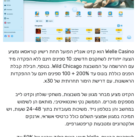
Welle Casino הוא קזינו אונליין הפועל תחת רישיון קוראסאו ומציע
הצעה ייחודית לשחקנים חדשים: 10 ספינים חינם ללא הפקדה מיד
עם ההרשמה על המשבצת Wild Chicago. בנוסף, חבילת קבלת
הפנים כוללת בונוס עד 200% + 100 ספינים חינם על ההפקדות
הראשונות, עם דרישת הימור תחרותית של x30.
הקזינו מציע מבחר מגוון של משבצות, משחקי שולחן וקזינו לייב
מספקים מוכרים. הממשק נקי ואינטואיטיבי, מותאם הן לשימוש
במחשב והן בטלפון נייד. משיכות מעובדות בתוך 24-48 שעות, ויש
תמיכה במגוון אמצעי תשלום כולל כרטיסי אשראי, ארנקים
אלקטרוניים ומטבעות קריפטוגרפיים.