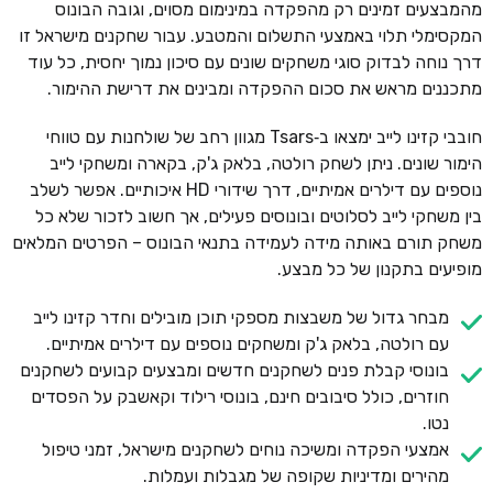
מהמבצעים זמינים רק מהפקדה במינימום מסוים, וגובה הבונוס
המקסימלי תלוי באמצעי התשלום והמטבע. עבור שחקנים מישראל זו
דרך נוחה לבדוק סוגי משחקים שונים עם סיכון נמוך יחסית, כל עוד
מתכננים מראש את סכום ההפקדה ומבינים את דרישת ההימור.
חובבי קזינו לייב ימצאו ב‑Tsars מגוון רחב של שולחנות עם טווחי
הימור שונים. ניתן לשחק רולטה, בלאק ג'ק, בקארה ומשחקי לייב
נוספים עם דילרים אמיתיים, דרך שידורי HD איכותיים. אפשר לשלב
בין משחקי לייב לסלוטים ובונוסים פעילים, אך חשוב לזכור שלא כל
משחק תורם באותה מידה לעמידה בתנאי הבונוס – הפרטים המלאים
מופיעים בתקנון של כל מבצע.
מבחר גדול של משבצות מספקי תוכן מובילים וחדר קזינו לייב
עם רולטה, בלאק ג'ק ומשחקים נוספים עם דילרים אמיתיים.
בונוסי קבלת פנים לשחקנים חדשים ומבצעים קבועים לשחקנים
חוזרים, כולל סיבובים חינם, בונוסי רילוד וקאשבק על הפסדים
נטו.
אמצעי הפקדה ומשיכה נוחים לשחקנים מישראל, זמני טיפול
מהירים ומדיניות שקופה של מגבלות ועמלות.