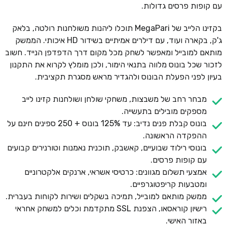
עם קופות פרסים גדולות.
בקזינו הלייב של MegaPari תוכלו ליהנות משולחנות רולטה, בלאק
ג'ק, בקארה ועוד, עם דילרים אמיתיים בשידור HD איכותי. הממשק
מותאם למובייל ומאפשר לשחק מכל מקום דרך הדפדפן הנייד. חשוב
לזכור שכל בונוס מלווה בתנאי הימור, ולכן מומלץ לקרוא את התקנון
בעיון לפני הפעלת הבונוס ולהגדיר מראש מסגרת תקציבית.
מבחר רחב של משבצות, משחקי שולחן ושולחנות קזינו לייב
מספקים מובילים בתעשייה.
בונוס קבלת פנים נדיב: עד 125% בונוס + 250 ספינים חינם על
ההפקדה הראשונה.
בונוסי רילוד שבועיים, קאשבק, תוכנית נאמנות וטורנירים קבועים
עם קופות פרסים.
אמצעי תשלום מגוונים: כרטיסי אשראי, ארנקים אלקטרוניים
ומטבעות קריפטוגרפיים.
ממשק מותאם למובייל, תמיכה בשקלים ושירות לקוחות בעברית.
רישיון קוראסאו, הצפנת SSL מתקדמת וכלים למשחק אחראי
באזור האישי.