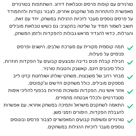
טורנירים עם קופות פרסים וטבלאות דירוג. השתתפות בטורנירים
מאפשרת להתחרות מול שחקנים אחרים, לצבור נקודות ולהתמודד
על פרסים נוספים מעבר לזכיות הרגילות במשחק. יחד עם זאת,
חשוב לשמור תמיד על שליטה בתקציב: גם כשיש טבלאות מובילים
והגרלות, כדאי להגדיר מראש גבולות להפקדות ולזמן המשחק.
תמה קוסמית מקורית עם מערכת שלבים, הישגים ופרסים
פנימיים על פעילות.
חבילת קבלת פנים נדיבה ומבצעים קבועים על הפקדות חוזרות,
כולל סיבובים חינם, קאשבק והטבות טורניר.
מבחר רחב של משבצות, משחקי שולחן ושולחנות קזינו לייב
מספקים מובילים, כולל משחקים חדשים וג'קפוטים.
אזור אישי נוח, הפקדות ומשיכות מהירות בכפוף להליכי אימות
סטנדרטיים ולכללי אבטחה מחמירים.
התאמה לשחקנים מישראל ותמיכה במשחק אחראי, עם אפשרות
להגבלת הפקדות, הימורים וזמני סשן.
טורנירים ומשימות קבועים המאפשרים לצבור פרסים ובונוסים
נוספים מעבר לזכיות הרגילות במשחקים.