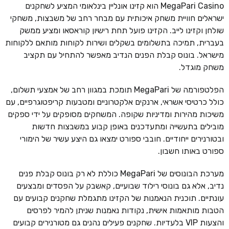
MegaPari Casino הוא קזינו אונליין בינלאומי המציע לשחקנים
ישראלים חוויית משחק איכותית עם מבחר רחב של משבצות, משחקי
שולחן וקזינו לייב. הקזינו פועל תחת רישיון קוראסאו ומציע ממשק
בעברית, תמיכה בתשלומים בשקלים ושירות לקוחות מותאם ללקוחות
מישראל. בונוס קבלת הפנים הנדיב מאפשר להתחיל עם תקציב
משחק מוגדל.
הפלטפורמה של MegaPari תומכת במגוון רחב של אמצעי תשלום,
כולל כרטיסי אשראי, ארנקים אלקטרוניים ומטבעות קריפטוגרפיים, עם
משיכות מהירות ומדיניות שקופה. המשחקים מסופקים על ידי ספקים
מובילים בתעשייה ומתעדכנים באופן קבוע במשבצות חדשות
ובטורנירים ייחודיים. חובבי ספורט ימצאו גם היצע עשיר של הימורי
ספורט באותו חשבון.
מערכת הבונוסים של MegaPari כוללת לא רק בונוס קבלת פנים
נדיב, אלא גם בונוסי רילוד שבועיים, קאשבק על הפסדים ומבצעים
עונתיים. תוכנית הנאמנות של הקזינו מתגמלת שחקנים קבועים עם
הטבות מותאמות אישית, נקודות נאמנות שניתן להמיר לפרסים
והצעות VIP בלעדיות. שחקנים פעילים נהנים גם מטורנירים קבועים