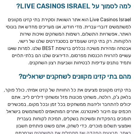
למה לסמוך על LIVE CASINOS ISRAEL?
Live Casinos Israel הוא אתר השוואת וסקירת בתי קזינו מקוונים
למשתמשים דוברי עברית. מדי חודש, אנו מעריכים מחדש את בונוסי
האתר, אפשרויות התשלום, רשימות המשחקים ואיכות שירות
הלקוחות. רק בתי קזינו שעומדים בסטנדרטים שלנו של רישוי,
אבטחה ומהירות משיכה נכללים ברשימת BEST שלנו. למרות שאנו
עשויים להרוויח הכנסות מפרסום, הדירוגים שלנו הם בלתי תלויים
ותמיד נותנים עדיפות לבטיחות ושביעות רצון השחקנים.
מהם בתי קזינו מקוונים לשחקנים ישראלים?
ROYSPINS
חבילת קבלת פנים: עד 250% בונוס עד €2,000 + 200 ספינים
חינם על ההפקדות הראשונות
בתי קזינו מקוונים מציעים את כל החוויות של קזינו אמיתי, כולל פוקר,
בלאק ג'ק, רולטה, משחקי מכונות מזל ומשחקי דילרים לייב. אתם
MEGAPARI
יכולים להתחבר וליהנות ממשחקים בכל זמן ובכל מקום, במכשירים
בונוס קבלת פנים: עד 125% בונוס עד €450 + 250 ספינים חינם
חכמים עם חיבור לאינטרנט. אתרים המותאמים למשתמשים בישראל
תומכים בהפקדות ומשיכות בשקלים, תמיכת לקוחות בעברית
WAZBEE
ואמצעי תשלום מוכרים. כדי לשחק, אתם פשוט פותחים חשבון
חבילת קבלת פנים: עד 280% בונוס עד €2,200 + 230 ספינים
באתר, מבצעים הפקדה ואז מתחילים את המשחקים שבחרתם.