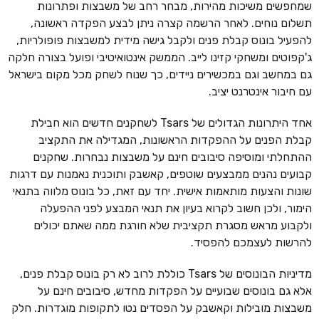
שמחפשים משיכות מהירות, מבחר רחב של משבצות ופתרונות
תשלום נוחים. לאחר הרשמה קצרה ניתן לבצע הפקדה ראשונה,
להפעיל בונוס קבלת פנים ולקבל גישה מידית למשבצות פופולריות,
ג'קפוטים ומשחקי קזינו לייב. הממשק אינטואיטיבי ופועל בצורה חלקה
גם במחשב וגם במכשירים ניידים, כך שנוח לשחק מכל מקום בישראל
עם חיבור אינטרנט יציב.
אחד היתרונות הגדולים של Tsars לשחקנים חדשים הוא חבילת
קבלת הפנים על ההפקדות הראשונות, המגדילה את התקציב
ההתחלתי ומוסיפה סיבובים חינם על משבצות נבחרות. שחקנים
קבועים נהנים ממבצעים שוטפים, קאשבק ותוכנית נאמנות עם דרגות
שונות והצעות מותאמות אישית. יחד עם זאת, כל בונוס מלווה בתנאי
הימור, ולכן חשוב לקרוא בעיון את תנאי המבצע לפני ההפעלה
ולקבוע מראש מסגרת תקציבית שלא חורגת ממה שאתם יכולים
להרשות לעצמכם להפסיד.
מדיניות הבונוסים של Tsars כוללת לרוב לא רק בונוס קבלת פנים,
אלא גם בונוסים שבועיים על הפקדות מחדש, סיבובים חינם על
משבצות מובילות וקאשבק על הפסדים נטו לתקופות מוגדרות. חלק