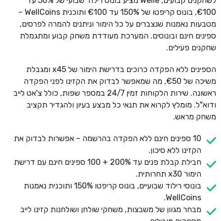
לשחקנים קבועים, Welle מציע בונוס רילוד שבועי של 50% עד
€100, בונוס קריפטו של 150% עד €100 ותוכנית WellCoins –
מטבעות נאמנות שנצברים על כל הימור וניתנים להמרה לפרסים,
ספינים חינם ובונוסים. המערכת מעודדת משחק קבוע ומתגמלת
שחקנים פעילים.
הספינים ללא הפקדה כרוכים בדרישת הימור של x45 ומגבלת
משיכה של €50, מה שמאפשר לבדוק את הקזינו לפני הפקדה
ראשונה. שירות הלקוחות זמין 24/7 במספר שפות, כולל צ'אט לייב
ודוא"ל. מומלץ לקרוא את תנאי כל מבצע בעיון ולהגדיר תקציב
משחק מראש.
10 ספינים חינם ללא הפקדה בהרשמה – אפשרות לבדוק את
הקזינו ללא סיכון.
חבילת קבלת פנים עד 200% + 100 ספינים חינם עם דרישת
הימור x30 תחרותית.
בונוסי רילוד שבועיים, בונוס קריפטו 150% ותוכנית נאמנות
WellCoins.
מבחר מגוון של משבצות, משחקי שולחן ושולחנות קזינו לייב