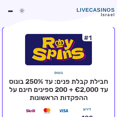
#1
משחקים אונליין
משחקים חינמיים
סלוטים אונליין
מדריכי קזינו
בונוס
מונדיאל 2026 הימורים
חבילת קבלת פנים: עד 250% בונוס
בלאקג'ק אונליין
עד €2,000 + 200 ספינים חינם על
ההפקדות הראשונות
בקרה אונליין
וידאו פוקר
דירוג
בונוסים בקזינו אונליין