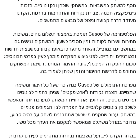
נוסף למשחק במשבצות, במשחקי שולחן ובקזינו לייב. בזכות
גיימיפיקציה חכמה, צבירת נקודות והתקדמות בדרגות, הקזינו
מעודד חזרה קבועה וניצול של מבצעים מתמשכים.
הפלטפורמה של Casoo תומכת באמצעי תשלום נוחים, משיכות
מהירות ושירות לקוחות זמין מסביב לשעון. המשחקים נגישים גם
במחשב וגם במובייל, והאתר מתעדכן באופן קבוע במשבצות חדשות
ובטורנירים ייחודיים. לפני ביצוע הפקדה מומלץ לעיין בפרטי הבונוסים:
סכום ההפקדה המינימלי, גובה ההימור המותר, רשימת המשחקים
התורמים לדרישת ההימור והזמן שניתן לעמוד בה.
מערכת התגמולים של Casoo בנויה כך שעל כל הימור ומשימה
שתסיימו, תצברו נקודות ו"ארטיפקטים" שניתן להמיר לבונוסים
ופרסים נוספים. זה הופך את חוויית המשחק למערבת יותר ומאפשר
לשלב בין בונוסים קלאסיים על הפקדה לבין תגמולים פנימיים
במשחק. עבור שחקנים מישראל שמתכננים לשחק על בסיס קבוע,
מדובר במודל משתלם שמאפשר למקסם את הערך מכל סשן.
במדור הקזינו לייב ועל משבצות נבחרות מתקיימים לעיתים קרובות