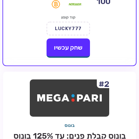
100
קזינו קריפטו
קוד קופון
קזינו PayPal
LUCKY777
טורנירי קזינו
הימורי ספורט
שחק עכשיו
אודות
צור קשר
בלוג וחדשות
#2
ביקורות
חדשות
טיפים
בונוס
מדריכים
בונוס קבלת פנים: עד 125% בונוס