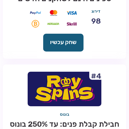
דירוג
98
שחק עכשיו
#4
בונוס
חבילת קבלת פנים: עד 250% בונוס