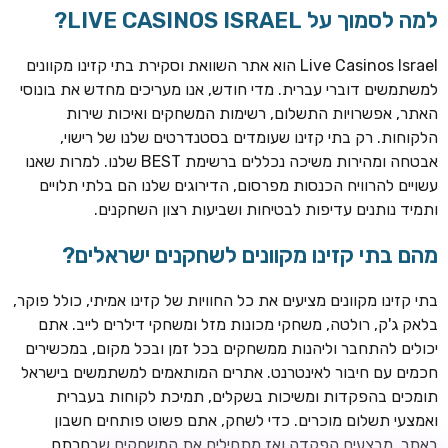
למה לסמוך על LIVE CASINOS ISRAEL?
Live Casinos Israel הוא אתר השוואת וסקירת בתי קזינו מקוונים
למשתמשים דוברי עברית. מדי חודש, אנו מעריכים מחדש את בונוסי
האתר, אפשרויות התשלום, רשימות המשחקים ואיכות שירות
הלקוחות. רק בתי קזינו שעומדים בסטנדרטים שלנו של רישוי,
אבטחה ומהירות משיכה נכללים ברשימת BEST שלנו. למרות שאנו
עשויים להרוויח הכנסות מפרסום, הדירוגים שלנו הם בלתי תלויים
ותמיד נותנים עדיפות לבטיחות ושביעות רצון השחקנים.
TSARS
חבילת קבלת פנים: בונוס 100% עד 300€ + 100 ספיני בונוס על
מהם בתי קזינו מקוונים לשחקנים ישראלים?
ההפקדה הראשונה
בתי קזינו מקוונים מציעים את כל החוויות של קזינו אמיתי, כולל פוקר,
CASOO
בלאק ג'ק, רולטה, משחקי מכונות מזל ומשחקי דילרים לייב. אתם
בונוס מתגלגל עד 2,000 ₪ + 200 ספינים חינם לשחקנים
יכולים להתחבר וליהנות ממשחקים בכל זמן ובכל מקום, במכשירים
חדשים
חכמים עם חיבור לאינטרנט. אתרים המותאמים למשתמשים בישראל
ROYSPINS
תומכים בהפקדות ומשיכות בשקלים, תמיכת לקוחות בעברית
חבילת קבלת פנים: עד 250% בונוס עד €2,000 + 200 ספינים
ואמצעי תשלום מוכרים. כדי לשחק, אתם פשוט פותחים חשבון
חינם על ההפקדות הראשונות
באתר, מבצעים הפקדה ואז מתחילים את המשחקים שבחרתם.