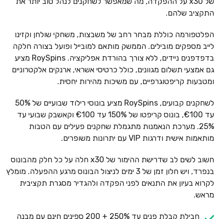
של x30 על ההפקדה, מה שמאפשר לשחקנים לנהל טוב יותר את
התקציב שלהם.
הפלטפורמה כוללת מבחר רחב של משבצות, משחקי שולחן וקזינו
לייב מספקים מובילים. הממשק מותאם למובייל ופועל בצורה חלקה
בדפדפנים ניידים, ללא צורך בהורדת אפליקציה. RoySpins מציע
גם אמצעי תשלום מגוונים, כולל כרטיסי אשראי, ארנקים אלקטרוניים
ומטבעות קריפטוגרפיים, עם משיכות מהירות יחסית.
לשחקנים קבועים, RoySpins מציע בונוסי רילוד שבועיים של 50%
עד €100, בונוס קריפטו של 150% עד €100 וקאשבק שבועי עד
25%. מערכת הנאמנות מתגמלת שחקנים פעילים עם הטבות
מותאמות אישית ודרגות VIP עם יתרונות משופרים.
חשוב לשים לב שדרישת ההימור של x30 חלה על כל חלק מהבונוס
בנפרד, ויש חלון זמן של 3 ימים לניצול הבונוס מרגע ההפעלה. מומלץ
לקרוא בעיון את התנאים לפני הפקדה ולהגדיר מסגרת תקציבית
מראש.
חבילת קבלת פנים עד 250% + 200 ספינים חינם עם מבנה