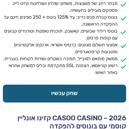
מבחר רחב של משבצות, משחקי שולחן ושולחנות קזינו לייב
מספקים מובילים בתעשייה.
בונוס קבלת פנים נדיב: עד 125% בונוס + 250 ספינים חינם על
ההפקדה הראשונה.
בונוסי רילוד שבועיים, קאשבק, תוכנית נאמנות וטורנירים קבועים
עם קופות פרסים.
אמצעי תשלום מגוונים: כרטיסי אשראי, ארנקים אלקטרוניים
ומטבעות קריפטוגרפיים.
ממשק מותאם למובייל, תמיכה בשקלים ושירות לקוחות בעברית.
רישיון קוראסאו, הצפנת SSL מתקדמת וכלים למשחק אחראי
באזור האישי.
שחק עכשיו
CASOO CASINO – 2026 קזינו אונליין
קוסמי עם בונוסים להפקדה