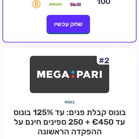
100
קזינו קריפטו
שחק עכשיו
קזינו PayPal
טורנירי קזינו
הימורי ספורט
אודות
#2
צור קשר
בלוג וחדשות
ביקורות
בונוס
חדשות
בונוס קבלת פנים: עד 125% בונוס
טיפים
עד €450 + 250 ספינים חינם על
מדריכים
ההפקדה הראשונה