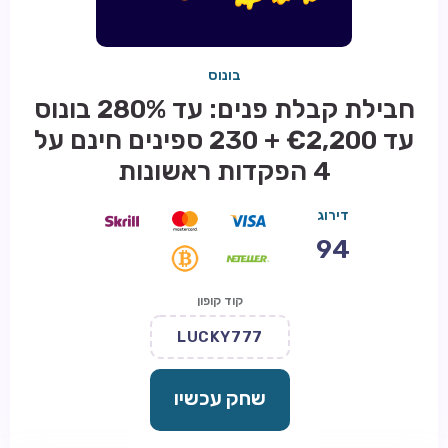
בונוס
חבילת קבלת פנים: עד 280% בונוס
עד €2,200 + 230 ספינים חינם על
4 הפקדות ראשונות
דירוג
94
קוד קופון
LUCKY777
שחק עכשיו