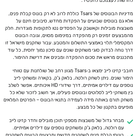
להרשות לעצמכם להפסיד.
מדיניות הבונוסים של Tsars כוללת לרוב לא רק בונוס קבלת פנים,
אלא גם בונוסים שבועיים על הפקדות מחדש, סיבובים חינם על
משבצות מובילות וקאשבק על הפסדים נטו לתקופות מוגדרות. חלק
מהמבצעים זמינים רק מהפקדה במינימום מסוים, וגובה הבונוס
המקסימלי תלוי באמצעי התשלום והמטבע. עבור שחקנים מישראל זו
דרך נוחה לבדוק סוגי משחקים שונים עם סיכון נמוך יחסית, כל עוד
מתכננים מראש את סכום ההפקדה ומבינים את דרישת ההימור.
חובבי קזינו לייב ימצאו ב‑Tsars מגוון רחב של שולחנות עם טווחי
הימור שונים. ניתן לשחק רולטה, בלאק ג'ק, בקארה ומשחקי לייב
נוספים עם דילרים אמיתיים, דרך שידורי HD איכותיים. אפשר לשלב
בין משחקי לייב לסלוטים ובונוסים פעילים, אך חשוב לזכור שלא כל
משחק תורם באותה מידה לעמידה בתנאי הבונוס – הפרטים המלאים
מופיעים בתקנון של כל מבצע.
מבחר גדול של משבצות מספקי תוכן מובילים וחדר קזינו לייב
עם רולטה, בלאק ג'ק ומשחקים נוספים עם דילרים אמיתיים.
בונוסי קבלת פנים לשחקנים חדשים ומבצעים קבועים לשחקנים