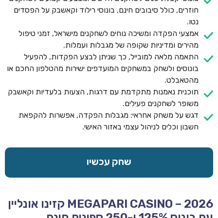
חוזרים, כולל סיבובים חינם, בונוסי רילוד וקאשבק על הפסדים
נטו.
אמצעי הפקדה ומשיכה נוחים לשחקנים מישראל, זמני טיפול
מהירים ומדיניות שקופה של מגבלות ועמלות.
התאמה מלאה למובייל, כך שניתן לבצע הפקדות, להפעיל
בונוסים ולשחק במשחקים המועדפים ישירות מהטלפון החכם או
מהטאבלט.
תוכנית נאמנות מתקדמת עם דרגות, הצעות בלעדיות וקאשבק
משופר לשחקנים פעילים.
דגש על משחק אחראי: מגבלות הפקדה, אפשרות להקפאת
חשבון וכלים לניהול עצמי באזור האישי.
שחק עכשיו
MEGAPARI CASINO – 2026 קזינו אונליין
עם בונוס 125% ו-250 ספינים חינם