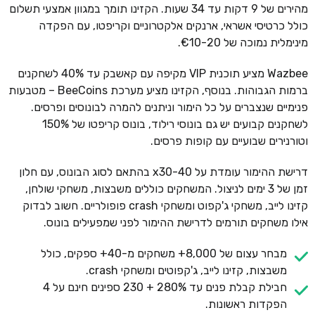
מהירים של 9 דקות עד 34 שעות. הקזינו תומך במגוון אמצעי תשלום
כולל כרטיסי אשראי, ארנקים אלקטרוניים וקריפטו, עם הפקדה
מינימלית נמוכה של €10-20.
Wazbee מציע תוכנית VIP מקיפה עם קאשבק עד 40% לשחקנים
ברמות הגבוהות. בנוסף, הקזינו מציע מערכת BeeCoins – מטבעות
פנימיים שנצברים על כל הימור וניתנים להמרה לבונוסים ופרסים.
לשחקנים קבועים יש גם בונוסי רילוד, בונוס קריפטו של 150%
וטורנירים שבועיים עם קופות פרסים.
דרישת ההימור עומדת על x30-40 בהתאם לסוג הבונוס, עם חלון
זמן של 3 ימים לניצול. המשחקים כוללים משבצות, משחקי שולחן,
קזינו לייב, משחקי ג'קפוט ומשחקי crash פופולריים. חשוב לבדוק
אילו משחקים תורמים לדרישת ההימור לפני שמפעילים בונוס.
מבחר עצום של 8,000+ משחקים מ-40+ ספקים, כולל
משבצות, קזינו לייב, ג'קפוטים ומשחקי crash.
חבילת קבלת פנים עד 280% + 230 ספינים חינם על 4
הפקדות ראשונות.