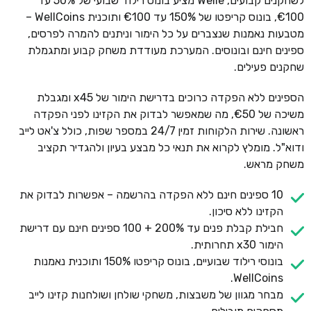
לשחקנים קבועים, Welle מציע בונוס רילוד שבועי של 50% עד
€100, בונוס קריפטו של 150% עד €100 ותוכנית WellCoins –
מטבעות נאמנות שנצברים על כל הימור וניתנים להמרה לפרסים,
ספינים חינם ובונוסים. המערכת מעודדת משחק קבוע ומתגמלת
שחקנים פעילים.
הספינים ללא הפקדה כרוכים בדרישת הימור של x45 ומגבלת
משיכה של €50, מה שמאפשר לבדוק את הקזינו לפני הפקדה
ראשונה. שירות הלקוחות זמין 24/7 במספר שפות, כולל צ'אט לייב
ודוא"ל. מומלץ לקרוא את תנאי כל מבצע בעיון ולהגדיר תקציב
משחק מראש.
10 ספינים חינם ללא הפקדה בהרשמה – אפשרות לבדוק את
הקזינו ללא סיכון.
חבילת קבלת פנים עד 200% + 100 ספינים חינם עם דרישת
הימור x30 תחרותית.
בונוסי רילוד שבועיים, בונוס קריפטו 150% ותוכנית נאמנות
WellCoins.
מבחר מגוון של משבצות, משחקי שולחן ושולחנות קזינו לייב