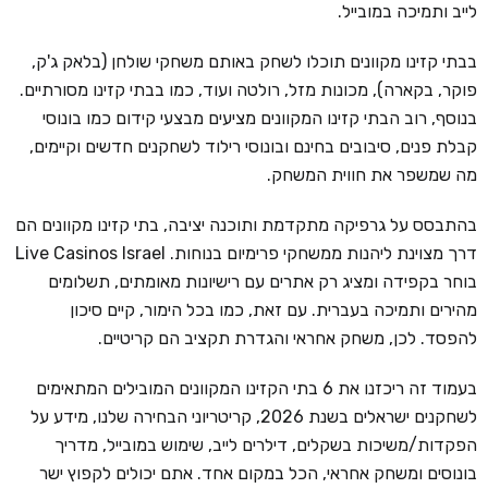
לייב ותמיכה במובייל.
בבתי קזינו מקוונים תוכלו לשחק באותם משחקי שולחן (בלאק ג'ק,
פוקר, בקארה), מכונות מזל, רולטה ועוד, כמו בבתי קזינו מסורתיים.
בנוסף, רוב הבתי קזינו המקוונים מציעים מבצעי קידום כמו בונוסי
קבלת פנים, סיבובים בחינם ובונוסי רילוד לשחקנים חדשים וקיימים,
מה שמשפר את חווית המשחק.
בהתבסס על גרפיקה מתקדמת ותוכנה יציבה, בתי קזינו מקוונים הם
דרך מצוינת ליהנות ממשחקי פרימיום בנוחות. Live Casinos Israel
בוחר בקפידה ומציג רק אתרים עם רישיונות מאומתים, תשלומים
מהירים ותמיכה בעברית. עם זאת, כמו בכל הימור, קיים סיכון
להפסד. לכן, משחק אחראי והגדרת תקציב הם קריטיים.
בעמוד זה ריכזנו את 6 בתי הקזינו המקוונים המובילים המתאימים
לשחקנים ישראלים בשנת 2026, קריטריוני הבחירה שלנו, מידע על
הפקדות/משיכות בשקלים, דילרים לייב, שימוש במובייל, מדריך
בונוסים ומשחק אחראי, הכל במקום אחד. אתם יכולים לקפוץ ישר