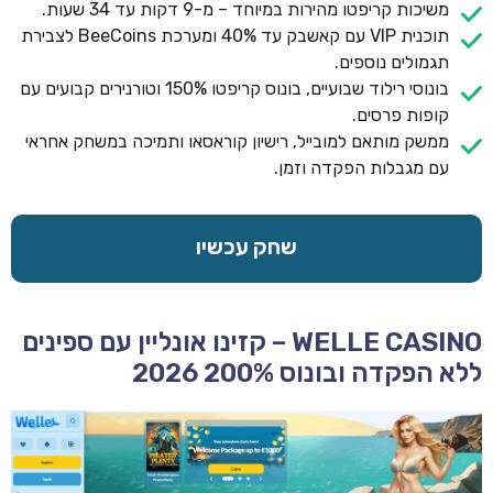
משיכות קריפטו מהירות במיוחד – מ-9 דקות עד 34 שעות.
תוכנית VIP עם קאשבק עד 40% ומערכת BeeCoins לצבירת
תגמולים נוספים.
בונוסי רילוד שבועיים, בונוס קריפטו 150% וטורנירים קבועים עם
קופות פרסים.
ממשק מותאם למובייל, רישיון קוראסאו ותמיכה במשחק אחראי
עם מגבלות הפקדה וזמן.
שחק עכשיו
WELLE CASINO – קזינו אונליין עם ספינים
ללא הפקדה ובונוס 200% 2026