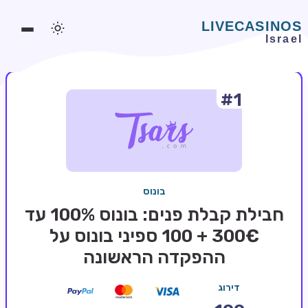
#1
משחקים אונליין
משחקים חינמיים
סלוטים אונליין
מדריכי קזינו
בונוס
מונדיאל 2026 הימורים
חבילת קבלת פנים: בונוס 100% עד
בלאקג'ק אונליין
300€ + 100 ספיני בונוס על
ההפקדה הראשונה
בקרה אונליין
וידאו פוקר
דירוג
בונוסים בקזינו אונליין