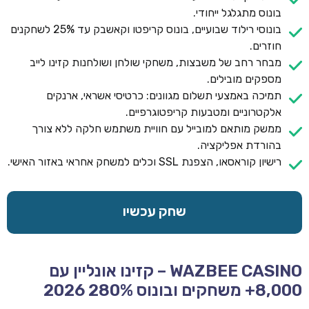
בונוס מתגלגל ייחודי.
בונוסי רילוד שבועיים, בונוס קריפטו וקאשבק עד 25% לשחקנים
חוזרים.
מבחר רחב של משבצות, משחקי שולחן ושולחנות קזינו לייב
מספקים מובילים.
תמיכה באמצעי תשלום מגוונים: כרטיסי אשראי, ארנקים
אלקטרוניים ומטבעות קריפטוגרפיים.
ממשק מותאם למובייל עם חוויית משתמש חלקה ללא צורך
בהורדת אפליקציה.
רישיון קוראסאו, הצפנת SSL וכלים למשחק אחראי באזור האישי.
שחק עכשיו
WAZBEE CASINO – קזינו אונליין עם
8,000+ משחקים ובונוס 280% 2026