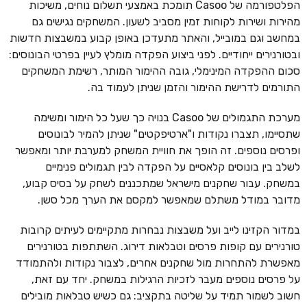
הפלטפורמה של Casoo תומכת באמצעי תשלום נוחים, משיכות
מהירות ושירות לקוחות זמין מסביב לשעון. המשחקים נגישים גם
במחשב וגם במובייל, והאתר מתעדכן באופן קבוע במשבצות חדשות
ובטורנירים ייחודיים. לפני ביצוע הפקדה מומלץ לעיין בפרטי הבונוסים:
סכום ההפקדה המינימלי, גובה ההימור המותר, רשימת המשחקים
התורמים לדרישת ההימור והזמן שניתן לעמוד בה.
מערכת התגמולים של Casoo בנויה כך שעל כל הימור ומשימה
שתסיימו, תצברו נקודות ו"ארטיפקטים" שניתן להמיר לבונוסים
ופרסים נוספים. זה הופך את חוויית המשחק למערבת יותר ומאפשר
לשלב בין בונוסים קלאסיים על הפקדה לבין תגמולים פנימיים
במשחק. עבור שחקנים מישראל שמתכננים לשחק על בסיס קבוע,
מדובר במודל משתלם שמאפשר למקסם את הערך מכל סשן.
במדור הקזינו לייב ועל משבצות נבחרות מתקיימים לעיתים קרובות
טורנירים עם קופות פרסים וטבלאות דירוג. השתתפות בטורנירים
מאפשרת להתחרות מול שחקנים אחרים, לצבור נקודות ולהתמודד
על פרסים נוספים מעבר לזכיות הרגילות במשחק. יחד עם זאת,
חשוב לשמור תמיד על שליטה בתקציב: גם כשיש טבלאות מובילים