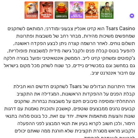
Tsars Casino הוא קזינו אונליין צבעוני ומודרני, המותאם לשחקנים
שמחפשים משיכות מהירות, מבחר רחב של משבצות ופתרונות
תשלום נוחים. לאחר הרשמה קצרה ניתן לבצע הפקדה ראשונה,
להפעיל בונוס קבלת פנים ולקבל גישה מידית למשבצות פופולריות,
ג'קפוטים ומשחקי קזינו לייב. הממשק אינטואיטיבי ופועל בצורה חלקה
גם במחשב וגם במכשירים ניידים, כך שנוח לשחק מכל מקום בישראל
עם חיבור אינטרנט יציב.
אחד היתרונות הגדולים של Tsars לשחקנים חדשים הוא חבילת
קבלת הפנים על ההפקדות הראשונות, המגדילה את התקציב
ההתחלתי ומוסיפה סיבובים חינם על משבצות נבחרות. שחקנים
קבועים נהנים ממבצעים שוטפים, קאשבק ותוכנית נאמנות עם דרגות
שונות והצעות מותאמות אישית. יחד עם זאת, כל בונוס מלווה בתנאי
הימור, ולכן חשוב לקרוא בעיון את תנאי המבצע לפני ההפעלה
ולקבוע מראש מסגרת תקציבית שלא חורגת ממה שאתם יכולים