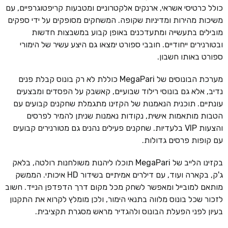
כולל כרטיסי אשראי, ארנקים אלקטרוניים ומטבעות קריפטוגרפיים, עם
משיכות מהירות ומדיניות שקופה. המשחקים מסופקים על ידי ספקים
מובילים בתעשייה ומתעדכנים באופן קבוע במשבצות חדשות
ובטורנירים ייחודיים. חובבי ספורט ימצאו גם היצע עשיר של הימורי
ספורט באותו חשבון.
מערכת הבונוסים של MegaPari כוללת לא רק בונוס קבלת פנים
נדיב, אלא גם בונוסי רילוד שבועיים, קאשבק על הפסדים ומבצעים
עונתיים. תוכנית הנאמנות של הקזינו מתגמלת שחקנים קבועים עם
הטבות מותאמות אישית, נקודות נאמנות שניתן להמיר לפרסים
והצעות VIP בלעדיות. שחקנים פעילים נהנים גם מטורנירים קבועים
עם קופות פרסים גדולות.
בקזינו הלייב של MegaPari תוכלו ליהנות משולחנות רולטה, בלאק
ג'ק, בקארה ועוד, עם דילרים אמיתיים בשידור HD איכותי. הממשק
מותאם למובייל ומאפשר לשחק מכל מקום דרך הדפדפן הנייד. חשוב
לזכור שכל בונוס מלווה בתנאי הימור, ולכן מומלץ לקרוא את התקנון
בעיון לפני הפעלת הבונוס ולהגדיר מראש מסגרת תקציבית.