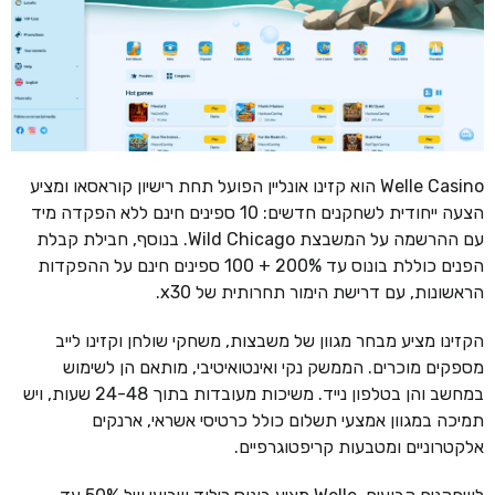
Welle Casino הוא קזינו אונליין הפועל תחת רישיון קוראסאו ומציע
הצעה ייחודית לשחקנים חדשים: 10 ספינים חינם ללא הפקדה מיד
עם ההרשמה על המשבצת Wild Chicago. בנוסף, חבילת קבלת
הפנים כוללת בונוס עד 200% + 100 ספינים חינם על ההפקדות
הראשונות, עם דרישת הימור תחרותית של x30.
הקזינו מציע מבחר מגוון של משבצות, משחקי שולחן וקזינו לייב
מספקים מוכרים. הממשק נקי ואינטואיטיבי, מותאם הן לשימוש
במחשב והן בטלפון נייד. משיכות מעובדות בתוך 24-48 שעות, ויש
תמיכה במגוון אמצעי תשלום כולל כרטיסי אשראי, ארנקים
אלקטרוניים ומטבעות קריפטוגרפיים.