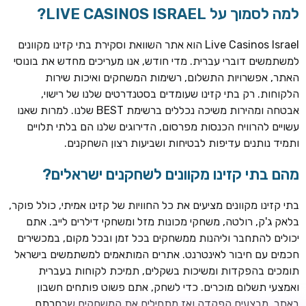
למה לסמוך על LIVE CASINOS ISRAEL?
Live Casinos Israel הוא אתר השוואת וסקירת בתי קזינו מקוונים
למשתמשים דוברי עברית. מדי חודש, אנו מעריכים מחדש את בונוסי
האתר, אפשרויות התשלום, רשימות המשחקים ואיכות שירות
הלקוחות. רק בתי קזינו שעומדים בסטנדרטים שלנו של רישוי,
אבטחה ומהירות משיכה נכללים ברשימת BEST שלנו. למרות שאנו
עשויים להרוויח הכנסות מפרסום, הדירוגים שלנו הם בלתי תלויים
ותמיד נותנים עדיפות לבטיחות ושביעות רצון השחקנים.
TSARS
חבילת קבלת פנים: בונוס 100% עד 300€ + 100 ספיני בונוס על
מהם בתי קזינו מקוונים לשחקנים ישראלים?
ההפקדה הראשונה
בתי קזינו מקוונים מציעים את כל החוויות של קזינו אמיתי, כולל פוקר,
CASOO
בלאק ג'ק, רולטה, משחקי מכונות מזל ומשחקי דילרים לייב. אתם
בונוס מתגלגל עד 2,000 ₪ + 200 ספינים חינם לשחקנים
יכולים להתחבר וליהנות ממשחקים בכל זמן ובכל מקום, במכשירים
חדשים
חכמים עם חיבור לאינטרנט. אתרים המותאמים למשתמשים בישראל
ROYSPINS
תומכים בהפקדות ומשיכות בשקלים, תמיכת לקוחות בעברית
חבילת קבלת פנים: עד 250% בונוס עד €2,000 + 200 ספינים
ואמצעי תשלום מוכרים. כדי לשחק, אתם פשוט פותחים חשבון
חינם על ההפקדות הראשונות
באתר, מבצעים הפקדה ואז מתחילים את המשחקים שבחרתם.