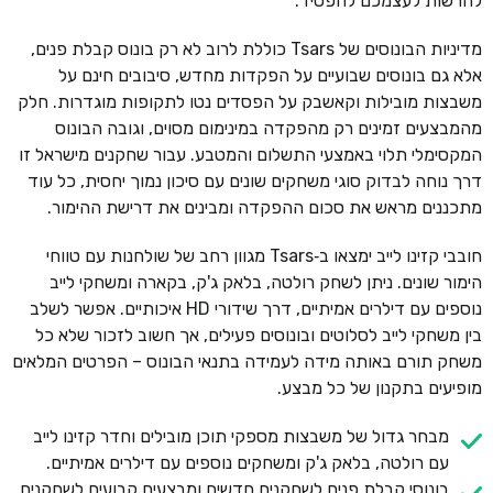
להרשות לעצמכם להפסיד.
מדיניות הבונוסים של Tsars כוללת לרוב לא רק בונוס קבלת פנים,
אלא גם בונוסים שבועיים על הפקדות מחדש, סיבובים חינם על
משבצות מובילות וקאשבק על הפסדים נטו לתקופות מוגדרות. חלק
מהמבצעים זמינים רק מהפקדה במינימום מסוים, וגובה הבונוס
המקסימלי תלוי באמצעי התשלום והמטבע. עבור שחקנים מישראל זו
דרך נוחה לבדוק סוגי משחקים שונים עם סיכון נמוך יחסית, כל עוד
מתכננים מראש את סכום ההפקדה ומבינים את דרישת ההימור.
חובבי קזינו לייב ימצאו ב‑Tsars מגוון רחב של שולחנות עם טווחי
הימור שונים. ניתן לשחק רולטה, בלאק ג'ק, בקארה ומשחקי לייב
נוספים עם דילרים אמיתיים, דרך שידורי HD איכותיים. אפשר לשלב
בין משחקי לייב לסלוטים ובונוסים פעילים, אך חשוב לזכור שלא כל
משחק תורם באותה מידה לעמידה בתנאי הבונוס – הפרטים המלאים
מופיעים בתקנון של כל מבצע.
מבחר גדול של משבצות מספקי תוכן מובילים וחדר קזינו לייב
עם רולטה, בלאק ג'ק ומשחקים נוספים עם דילרים אמיתיים.
בונוסי קבלת פנים לשחקנים חדשים ומבצעים קבועים לשחקנים