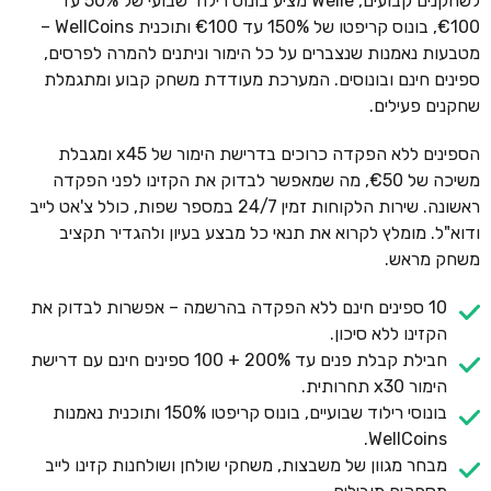
לשחקנים קבועים, Welle מציע בונוס רילוד שבועי של 50% עד
€100, בונוס קריפטו של 150% עד €100 ותוכנית WellCoins –
מטבעות נאמנות שנצברים על כל הימור וניתנים להמרה לפרסים,
ספינים חינם ובונוסים. המערכת מעודדת משחק קבוע ומתגמלת
שחקנים פעילים.
הספינים ללא הפקדה כרוכים בדרישת הימור של x45 ומגבלת
משיכה של €50, מה שמאפשר לבדוק את הקזינו לפני הפקדה
ראשונה. שירות הלקוחות זמין 24/7 במספר שפות, כולל צ'אט לייב
ודוא"ל. מומלץ לקרוא את תנאי כל מבצע בעיון ולהגדיר תקציב
משחק מראש.
10 ספינים חינם ללא הפקדה בהרשמה – אפשרות לבדוק את
הקזינו ללא סיכון.
חבילת קבלת פנים עד 200% + 100 ספינים חינם עם דרישת
הימור x30 תחרותית.
בונוסי רילוד שבועיים, בונוס קריפטו 150% ותוכנית נאמנות
WellCoins.
מבחר מגוון של משבצות, משחקי שולחן ושולחנות קזינו לייב