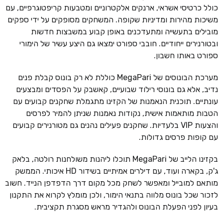
כולל כרטיסי אשראי, ארנקים אלקטרוניים ומטבעות קריפטוגרפיים, עם
משיכות מהירות ומדיניות שקופה. המשחקים מסופקים על ידי ספקים
מובילים בתעשייה ומתעדכנים באופן קבוע במשבצות חדשות
ובטורנירים ייחודיים. חובבי ספורט ימצאו גם היצע עשיר של הימורי
ספורט באותו חשבון.
מערכת הבונוסים של MegaPari כוללת לא רק בונוס קבלת פנים
נדיב, אלא גם בונוסי רילוד שבועיים, קאשבק על הפסדים ומבצעים
עונתיים. תוכנית הנאמנות של הקזינו מתגמלת שחקנים קבועים עם
הטבות מותאמות אישית, נקודות נאמנות שניתן להמיר לפרסים
והצעות VIP בלעדיות. שחקנים פעילים נהנים גם מטורנירים קבועים
עם קופות פרסים גדולות.
בקזינו הלייב של MegaPari תוכלו ליהנות משולחנות רולטה, בלאק
ג'ק, בקארה ועוד, עם דילרים אמיתיים בשידור HD איכותי. הממשק
מותאם למובייל ומאפשר לשחק מכל מקום דרך הדפדפן הנייד. חשוב
לזכור שכל בונוס מלווה בתנאי הימור, ולכן מומלץ לקרוא את התקנון
בעיון לפני הפעלת הבונוס ולהגדיר מראש מסגרת תקציבית.