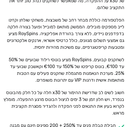
של x30 על ההפקדה, מה שמאפשר לשחקנים לנהל טוב יותר את
התקציב שלהם.
הפלטפורמה כוללת מבחר רחב של משבצות, משחקי שולחן וקזינו
לייב מספקים מובילים. הממשק מותאם למובייל ופועל בצורה חלקה
בדפדפנים ניידים, ללא צורך בהורדת אפליקציה. RoySpins מציע
גם אמצעי תשלום מגוונים, כולל כרטיסי אשראי, ארנקים אלקטרוניים
ומטבעות קריפטוגרפיים, עם משיכות מהירות יחסית.
לשחקנים קבועים, RoySpins מציע בונוסי רילוד שבועיים של 50%
עד €100, בונוס קריפטו של 150% עד €100 וקאשבק שבועי עד
25%. מערכת הנאמנות מתגמלת שחקנים פעילים עם הטבות
מותאמות אישית ודרגות VIP עם יתרונות משופרים.
חשוב לשים לב שדרישת ההימור של x30 חלה על כל חלק מהבונוס
בנפרד, ויש חלון זמן של 3 ימים לניצול הבונוס מרגע ההפעלה. מומלץ
לקרוא בעיון את התנאים לפני הפקדה ולהגדיר מסגרת תקציבית
מראש.
חבילת קבלת פנים עד 250% + 200 ספינים חינם עם מבנה