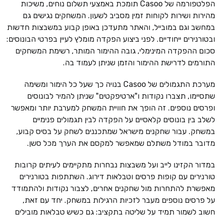
הפלטפורמה של Casoo תומכת באמצעי תשלום נוחים, משיכות
מהירות ושירות לקוחות זמין מסביב לשעון. המשחקים נגישים גם
במחשב וגם במובייל, והאתר מתעדכן באופן קבוע במשבצות חדשות
ובטורנירים ייחודיים. לפני ביצוע הפקדה מומלץ לעיין בפרטי הבונוסים:
סכום ההפקדה המינימלי, גובה ההימור המותר, רשימת המשחקים
התורמים לדרישת ההימור והזמן שניתן לעמוד בה.
מערכת התגמולים של Casoo בנויה כך שעל כל הימור ומשימה
שתסיימו, תצברו נקודות ו"ארטיפקטים" שניתן להמיר לבונוסים
ופרסים נוספים. זה הופך את חוויית המשחק למערבת יותר ומאפשר
לשלב בין בונוסים קלאסיים על הפקדה לבין תגמולים פנימיים
במשחק. עבור שחקנים מישראל שמתכננים לשחק על בסיס קבוע,
מדובר במודל משתלם שמאפשר למקסם את הערך מכל סשן.
במדור הקזינו לייב ועל משבצות נבחרות מתקיימים לעיתים קרובות
טורנירים עם קופות פרסים וטבלאות דירוג. השתתפות בטורנירים
מאפשרת להתחרות מול שחקנים אחרים, לצבור נקודות ולהתמודד
על פרסים נוספים מעבר לזכיות הרגילות במשחק. יחד עם זאת,
חשוב לשמור תמיד על שליטה בתקציב: גם כשיש טבלאות מובילים