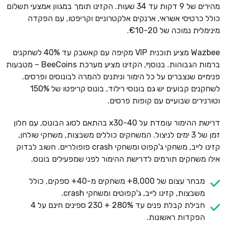
מהירים של 9 דקות עד 34 שעות. הקזינו תומך במגוון אמצעי תשלום
כולל כרטיסי אשראי, ארנקים אלקטרוניים וקריפטו, עם הפקדה
מינימלית נמוכה של €10-20.
Wazbee מציע תוכנית VIP מקיפה עם קאשבק עד 40% לשחקנים
ברמות הגבוהות. בנוסף, הקזינו מציע מערכת BeeCoins – מטבעות
פנימיים שנצברים על כל הימור וניתנים להמרה לבונוסים ופרסים.
לשחקנים קבועים יש גם בונוסי רילוד, בונוס קריפטו של 150%
וטורנירים שבועיים עם קופות פרסים.
דרישת ההימור עומדת על x30-40 בהתאם לסוג הבונוס, עם חלון
זמן של 3 ימים לניצול. המשחקים כוללים משבצות, משחקי שולחן,
קזינו לייב, משחקי ג'קפוט ומשחקי crash פופולריים. חשוב לבדוק
אילו משחקים תורמים לדרישת ההימור לפני שמפעילים בונוס.
מבחר עצום של 8,000+ משחקים מ-40+ ספקים, כולל
משבצות, קזינו לייב, ג'קפוטים ומשחקי crash.
חבילת קבלת פנים עד 280% + 230 ספינים חינם על 4
הפקדות ראשונות.