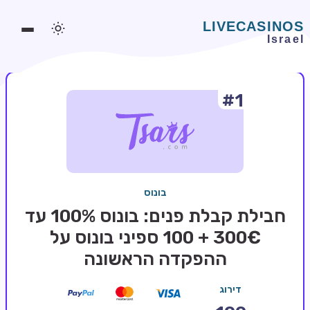
#1
משחקים אונליין
משחקים חינמיים
סלוטים אונליין
מדריכי קזינו
בונוס
מונדיאל 2026 הימורים
חבילת קבלת פנים: בונוס 100% עד
בלאקג'ק אונליין
300€ + 100 ספיני בונוס על
ההפקדה הראשונה
בקרה אונליין
וידאו פוקר
דירוג
בונוסים בקזינו אונליין