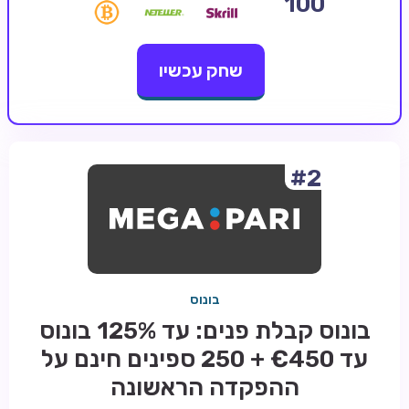
100
קזינו קריפטו
שחק עכשיו
קזינו PayPal
טורנירי קזינו
הימורי ספורט
אודות
#2
צור קשר
בלוג וחדשות
ביקורות
בונוס
חדשות
בונוס קבלת פנים: עד 125% בונוס
טיפים
עד €450 + 250 ספינים חינם על
מדריכים
ההפקדה הראשונה