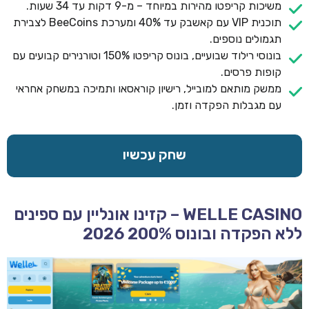
משיכות קריפטו מהירות במיוחד – מ-9 דקות עד 34 שעות.
תוכנית VIP עם קאשבק עד 40% ומערכת BeeCoins לצבירת
תגמולים נוספים.
בונוסי רילוד שבועיים, בונוס קריפטו 150% וטורנירים קבועים עם
קופות פרסים.
ממשק מותאם למובייל, רישיון קוראסאו ותמיכה במשחק אחראי
עם מגבלות הפקדה וזמן.
שחק עכשיו
WELLE CASINO – קזינו אונליין עם ספינים
ללא הפקדה ובונוס 200% 2026