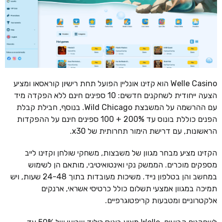
Welle Casino הוא קזינו אונליין הפועל תחת רישיון קוראסאו ומציע
הצעה ייחודית לשחקנים חדשים: 10 ספינים חינם ללא הפקדה מיד
עם ההרשמה על המשבצת Wild Chicago. בנוסף, חבילת קבלת
הפנים כוללת בונוס עד 200% + 100 ספינים חינם על ההפקדות
הראשונות, עם דרישת הימור תחרותית של x30.
הקזינו מציע מבחר מגוון של משבצות, משחקי שולחן וקזינו לייב
מספקים מוכרים. הממשק נקי ואינטואיטיבי, מותאם הן לשימוש
במחשב והן בטלפון נייד. משיכות מעובדות בתוך 24-48 שעות, ויש
תמיכה במגוון אמצעי תשלום כולל כרטיסי אשראי, ארנקים
אלקטרוניים ומטבעות קריפטוגרפיים.