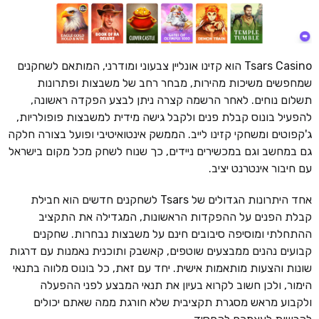
Tsars Casino הוא קזינו אונליין צבעוני ומודרני, המותאם לשחקנים
שמחפשים משיכות מהירות, מבחר רחב של משבצות ופתרונות
תשלום נוחים. לאחר הרשמה קצרה ניתן לבצע הפקדה ראשונה,
להפעיל בונוס קבלת פנים ולקבל גישה מידית למשבצות פופולריות,
ג'קפוטים ומשחקי קזינו לייב. הממשק אינטואיטיבי ופועל בצורה חלקה
גם במחשב וגם במכשירים ניידים, כך שנוח לשחק מכל מקום בישראל
עם חיבור אינטרנט יציב.
אחד היתרונות הגדולים של Tsars לשחקנים חדשים הוא חבילת
קבלת הפנים על ההפקדות הראשונות, המגדילה את התקציב
ההתחלתי ומוסיפה סיבובים חינם על משבצות נבחרות. שחקנים
קבועים נהנים ממבצעים שוטפים, קאשבק ותוכנית נאמנות עם דרגות
שונות והצעות מותאמות אישית. יחד עם זאת, כל בונוס מלווה בתנאי
הימור, ולכן חשוב לקרוא בעיון את תנאי המבצע לפני ההפעלה
ולקבוע מראש מסגרת תקציבית שלא חורגת ממה שאתם יכולים