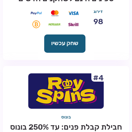
דירוג
98
שחק עכשיו
#4
בונוס
חבילת קבלת פנים: עד 250% בונוס