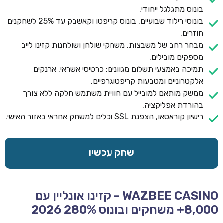
בונוס מתגלגל ייחודי.
בונוסי רילוד שבועיים, בונוס קריפטו וקאשבק עד 25% לשחקנים
חוזרים.
מבחר רחב של משבצות, משחקי שולחן ושולחנות קזינו לייב
מספקים מובילים.
תמיכה באמצעי תשלום מגוונים: כרטיסי אשראי, ארנקים
אלקטרוניים ומטבעות קריפטוגרפיים.
ממשק מותאם למובייל עם חוויית משתמש חלקה ללא צורך
בהורדת אפליקציה.
רישיון קוראסאו, הצפנת SSL וכלים למשחק אחראי באזור האישי.
שחק עכשיו
WAZBEE CASINO – קזינו אונליין עם
8,000+ משחקים ובונוס 280% 2026