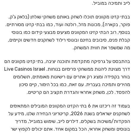
לייב ותמיכה במובייל.
בבתי קזינו מקוונים תוכלו לשחק באותם משחקי שולחן (בלאק ג'ק,
פוקר, בקארה), מכונות מזל, רולטה ועוד, כמו בבתי קזינו מסורתיים.
בנוסף, רוב הבתי קזינו המקוונים מציעים מבצעי קידום כמו בונוסי
קבלת פנים, סיבובים בחינם ובונוסי רילוד לשחקנים חדשים וקיימים,
מה שמשפר את חווית המשחק.
בהתבסס על גרפיקה מתקדמת ותוכנה יציבה, בתי קזינו מקוונים הם
דרך מצוינת ליהנות ממשחקי פרימיום בנוחות. Live Casinos Israel
בוחר בקפידה ומציג רק אתרים עם רישיונות מאומתים, תשלומים
מהירים ותמיכה בעברית. עם זאת, כמו בכל הימור, קיים סיכון
להפסד. לכן, משחק אחראי והגדרת תקציב הם קריטיים.
בעמוד זה ריכזנו את 6 בתי הקזינו המקוונים המובילים המתאימים
לשחקנים ישראלים בשנת 2026, קריטריוני הבחירה שלנו, מידע על
הפקדות/משיכות בשקלים, דילרים לייב, שימוש במובייל, מדריך
בונוסים ומשחק אחראי, הכל במקום אחד. אתם יכולים לקפוץ ישר