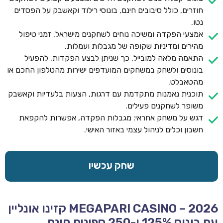
חוזרים, כולל סיבובים חינם, בונוסי רילוד וקאשבק על הפסדים
נטו.
אמצעי הפקדה ומשיכה נוחים לשחקנים מישראל, זמני טיפול
מהירים ומדיניות שקופה של מגבלות ועמלות.
התאמה מלאה למובייל, כך שניתן לבצע הפקדות, להפעיל
בונוסים ולשחק במשחקים המועדפים ישירות מהטלפון החכם או
מהטאבלט.
תוכנית נאמנות מתקדמת עם דרגות, הצעות בלעדיות וקאשבק
משופר לשחקנים פעילים.
דגש על משחק אחראי: מגבלות הפקדה, אפשרות להקפאת
חשבון וכלים לניהול עצמי באזור האישי.
שחק עכשיו
MEGAPARI CASINO – 2026 קזינו אונליין
עם בונוס 125% ו-250 ספינים חינם