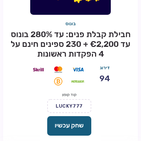
בונוס
חבילת קבלת פנים: עד 280% בונוס
עד €2,200 + 230 ספינים חינם על
4 הפקדות ראשונות
דירוג
94
קוד קופון
LUCKY777
שחק עכשיו