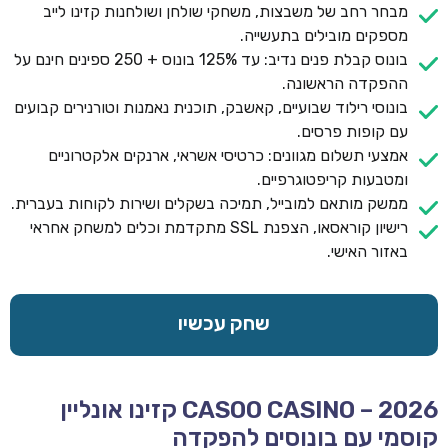
מבחר רחב של משבצות, משחקי שולחן ושולחנות קזינו לייב
מספקים מובילים בתעשייה.
בונוס קבלת פנים נדיב: עד 125% בונוס + 250 ספינים חינם על
ההפקדה הראשונה.
בונוסי רילוד שבועיים, קאשבק, תוכנית נאמנות וטורנירים קבועים
עם קופות פרסים.
אמצעי תשלום מגוונים: כרטיסי אשראי, ארנקים אלקטרוניים
ומטבעות קריפטוגרפיים.
ממשק מותאם למובייל, תמיכה בשקלים ושירות לקוחות בעברית.
רישיון קוראסאו, הצפנת SSL מתקדמת וכלים למשחק אחראי
באזור האישי.
שחק עכשיו
CASOO CASINO – 2026 קזינו אונליין
קוסמי עם בונוסים להפקדה