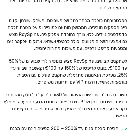
של x30 על ההפקדה, מה שמאפשר לשחקנים לנהל טוב יותר את
התקציב שלהם.
הפלטפורמה כוללת מבחר רחב של משבצות, משחקי שולחן וקזינו
לייב מספקים מובילים. הממשק מותאם למובייל ופועל בצורה חלקה
בדפדפנים ניידים, ללא צורך בהורדת אפליקציה. RoySpins מציע
גם אמצעי תשלום מגוונים, כולל כרטיסי אשראי, ארנקים אלקטרוניים
ומטבעות קריפטוגרפיים, עם משיכות מהירות יחסית.
לשחקנים קבועים, RoySpins מציע בונוסי רילוד שבועיים של 50%
עד €100, בונוס קריפטו של 150% עד €100 וקאשבק שבועי עד
25%. מערכת הנאמנות מתגמלת שחקנים פעילים עם הטבות
מותאמות אישית ודרגות VIP עם יתרונות משופרים.
חשוב לשים לב שדרישת ההימור של x30 חלה על כל חלק מהבונוס
בנפרד, ויש חלון זמן של 3 ימים לניצול הבונוס מרגע ההפעלה. מומלץ
לקרוא בעיון את התנאים לפני הפקדה ולהגדיר מסגרת תקציבית
מראש.
חבילת קבלת פנים עד 250% + 200 ספינים חינם עם מבנה