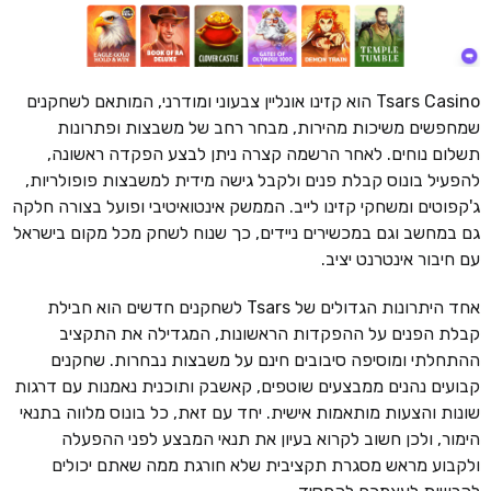
Tsars Casino הוא קזינו אונליין צבעוני ומודרני, המותאם לשחקנים
שמחפשים משיכות מהירות, מבחר רחב של משבצות ופתרונות
תשלום נוחים. לאחר הרשמה קצרה ניתן לבצע הפקדה ראשונה,
להפעיל בונוס קבלת פנים ולקבל גישה מידית למשבצות פופולריות,
ג'קפוטים ומשחקי קזינו לייב. הממשק אינטואיטיבי ופועל בצורה חלקה
גם במחשב וגם במכשירים ניידים, כך שנוח לשחק מכל מקום בישראל
עם חיבור אינטרנט יציב.
אחד היתרונות הגדולים של Tsars לשחקנים חדשים הוא חבילת
קבלת הפנים על ההפקדות הראשונות, המגדילה את התקציב
ההתחלתי ומוסיפה סיבובים חינם על משבצות נבחרות. שחקנים
קבועים נהנים ממבצעים שוטפים, קאשבק ותוכנית נאמנות עם דרגות
שונות והצעות מותאמות אישית. יחד עם זאת, כל בונוס מלווה בתנאי
הימור, ולכן חשוב לקרוא בעיון את תנאי המבצע לפני ההפעלה
ולקבוע מראש מסגרת תקציבית שלא חורגת ממה שאתם יכולים