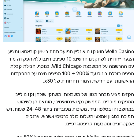
Welle Casino הוא קזינו אונליין הפועל תחת רישיון קוראסאו ומציע
הצעה ייחודית לשחקנים חדשים: 10 ספינים חינם ללא הפקדה מיד
עם ההרשמה על המשבצת Wild Chicago. בנוסף, חבילת קבלת
הפנים כוללת בונוס עד 200% + 100 ספינים חינם על ההפקדות
הראשונות, עם דרישת הימור תחרותית של x30.
הקזינו מציע מבחר מגוון של משבצות, משחקי שולחן וקזינו לייב
מספקים מוכרים. הממשק נקי ואינטואיטיבי, מותאם הן לשימוש
במחשב והן בטלפון נייד. משיכות מעובדות בתוך 24-48 שעות, ויש
תמיכה במגוון אמצעי תשלום כולל כרטיסי אשראי, ארנקים
אלקטרוניים ומטבעות קריפטוגרפיים.