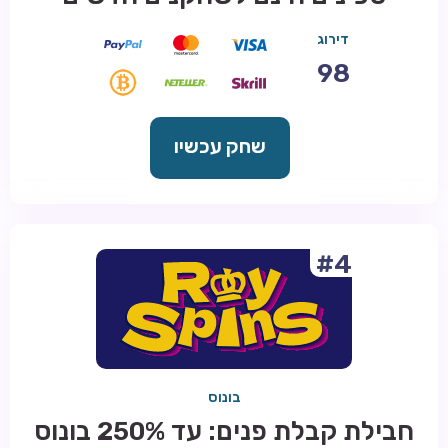
דירוג
98
שחק עכשיו
#4
בונוס
חבילת קבלת פנים: עד 250% בונוס