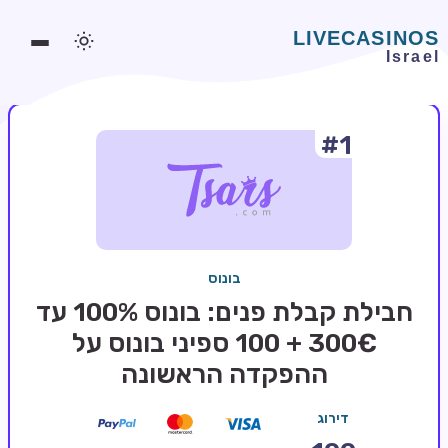
#1
משחקים אונליין
משחקים חינמיים
סלוטים אונליין
מדריכי קזינו
בונוס
מונדיאל 2026 הימורים
חבילת קבלת פנים: בונוס 100% עד
בלאקג'ק אונליין
300€ + 100 ספיני בונוס על
ההפקדה הראשונה
בקרה אונליין
וידאו פוקר
דירוג
בונוסים בקזינו אונליין