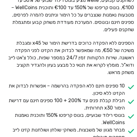
לשחקנים קבועים, Welle מציע בונוס רילוד שבועי של 50% עד
€100, בונוס קריפטו של 150% עד €100 ותוכנית WellCoins –
מטבעות נאמנות שנצברים על כל הימור וניתנים להמרה לפרסים,
ספינים חינם ובונוסים. המערכת מעודדת משחק קבוע ומתגמלת
שחקנים פעילים.
הספינים ללא הפקדה כרוכים בדרישת הימור של x45 ומגבלת
משיכה של €50, מה שמאפשר לבדוק את הקזינו לפני הפקדה
ראשונה. שירות הלקוחות זמין 24/7 במספר שפות, כולל צ'אט לייב
ודוא"ל. מומלץ לקרוא את תנאי כל מבצע בעיון ולהגדיר תקציב
משחק מראש.
10 ספינים חינם ללא הפקדה בהרשמה – אפשרות לבדוק את
הקזינו ללא סיכון.
חבילת קבלת פנים עד 200% + 100 ספינים חינם עם דרישת
הימור x30 תחרותית.
בונוסי רילוד שבועיים, בונוס קריפטו 150% ותוכנית נאמנות
WellCoins.
מבחר מגוון של משבצות, משחקי שולחן ושולחנות קזינו לייב