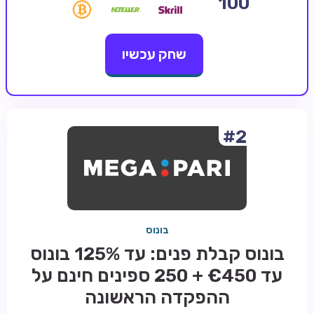
100
קזינו קריפטו
שחק עכשיו
קזינו PayPal
טורנירי קזינו
הימורי ספורט
אודות
#2
צור קשר
בלוג וחדשות
ביקורות
בונוס
חדשות
בונוס קבלת פנים: עד 125% בונוס
טיפים
עד €450 + 250 ספינים חינם על
מדריכים
ההפקדה הראשונה