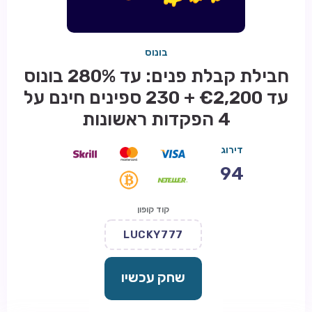
בונוס
חבילת קבלת פנים: עד 280% בונוס
עד €2,200 + 230 ספינים חינם על
4 הפקדות ראשונות
דירוג
94
קוד קופון
LUCKY777
שחק עכשיו