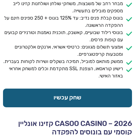
מבחר רחב של משבצות, משחקי שולחן ושולחנות קזינו לייב
מספקים מובילים בתעשייה.
בונוס קבלת פנים נדיב: עד 125% בונוס + 250 ספינים חינם על
ההפקדה הראשונה.
בונוסי רילוד שבועיים, קאשבק, תוכנית נאמנות וטורנירים קבועים
עם קופות פרסים.
אמצעי תשלום מגוונים: כרטיסי אשראי, ארנקים אלקטרוניים
ומטבעות קריפטוגרפיים.
ממשק מותאם למובייל, תמיכה בשקלים ושירות לקוחות בעברית.
רישיון קוראסאו, הצפנת SSL מתקדמת וכלים למשחק אחראי
באזור האישי.
שחק עכשיו
CASOO CASINO – 2026 קזינו אונליין
קוסמי עם בונוסים להפקדה