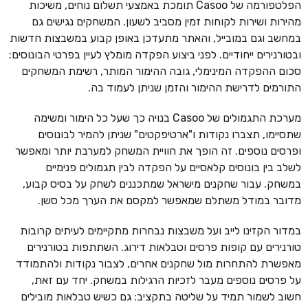
הפלטפורמה של Casoo תומכת באמצעי תשלום נוחים, משיכות
מהירות ושירות לקוחות זמין מסביב לשעון. המשחקים נגישים גם
במחשב וגם במובייל, והאתר מתעדכן באופן קבוע במשבצות חדשות
ובטורנירים ייחודיים. לפני ביצוע הפקדה מומלץ לעיין בפרטי הבונוסים:
סכום ההפקדה המינימלי, גובה ההימור המותר, רשימת המשחקים
התורמים לדרישת ההימור והזמן שניתן לעמוד בה.
מערכת התגמולים של Casoo בנויה כך שעל כל הימור ומשימה
שתסיימו, תצברו נקודות ו"ארטיפקטים" שניתן להמיר לבונוסים
ופרסים נוספים. זה הופך את חוויית המשחק למערבת יותר ומאפשר
לשלב בין בונוסים קלאסיים על הפקדה לבין תגמולים פנימיים
במשחק. עבור שחקנים מישראל שמתכננים לשחק על בסיס קבוע,
מדובר במודל משתלם שמאפשר למקסם את הערך מכל סשן.
במדור הקזינו לייב ועל משבצות נבחרות מתקיימים לעיתים קרובות
טורנירים עם קופות פרסים וטבלאות דירוג. השתתפות בטורנירים
מאפשרת להתחרות מול שחקנים אחרים, לצבור נקודות ולהתמודד
על פרסים נוספים מעבר לזכיות הרגילות במשחק. יחד עם זאת,
חשוב לשמור תמיד על שליטה בתקציב: גם כשיש טבלאות מובילים