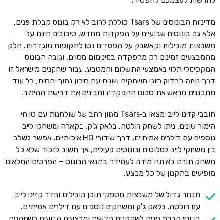
להרשות לעצמכם להפסיד.
מדיניות הבונוסים של Tsars כוללת לרוב לא רק בונוס קבלת פנים,
אלא גם בונוסים שבועיים על הפקדות מחדש, סיבובים חינם על
משבצות מובילות וקאשבק על הפסדים נטו לתקופות מוגדרות. חלק
מהמבצעים זמינים רק מהפקדה במינימום מסוים, וגובה הבונוס
המקסימלי תלוי באמצעי התשלום והמטבע. עבור שחקנים מישראל זו
דרך נוחה לבדוק סוגי משחקים שונים עם סיכון נמוך יחסית, כל עוד
מתכננים מראש את סכום ההפקדה ומבינים את דרישת ההימור.
חובבי קזינו לייב ימצאו ב‑Tsars מגוון רחב של שולחנות עם טווחי
הימור שונים. ניתן לשחק רולטה, בלאק ג'ק, בקארה ומשחקי לייב
נוספים עם דילרים אמיתיים, דרך שידורי HD איכותיים. אפשר לשלב
בין משחקי לייב לסלוטים ובונוסים פעילים, אך חשוב לזכור שלא כל
משחק תורם באותה מידה לעמידה בתנאי הבונוס – הפרטים המלאים
מופיעים בתקנון של כל מבצע.
מבחר גדול של משבצות מספקי תוכן מובילים וחדר קזינו לייב
עם רולטה, בלאק ג'ק ומשחקים נוספים עם דילרים אמיתיים.
בונוסי קבלת פנים לשחקנים חדשים ומבצעים קבועים לשחקנים