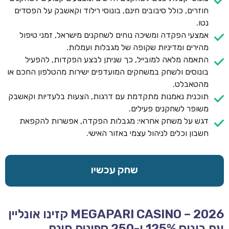
חוזרים, כולל סיבובים חינם, בונוסי רילוד וקאשבק על הפסדים
נטו.
אמצעי הפקדה ומשיכה נוחים לשחקנים מישראל, זמני טיפול
מהירים ומדיניות שקופה של מגבלות ועמלות.
התאמה מלאה למובייל, כך שניתן לבצע הפקדות, להפעיל
בונוסים ולשחק במשחקים המועדפים ישירות מהטלפון החכם או
מהטאבלט.
תוכנית נאמנות מתקדמת עם דרגות, הצעות בלעדיות וקאשבק
משופר לשחקנים פעילים.
דגש על משחק אחראי: מגבלות הפקדה, אפשרות להקפאת
חשבון וכלים לניהול עצמי באזור האישי.
שחק עכשיו
MEGAPARI CASINO – 2026 קזינו אונליין
עם בונוס 125% ו-250 ספינים חינם