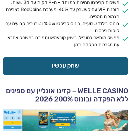
משיכות קריפטו מהירות במיוחד – מ-9 דקות עד 34 שעות.
תוכנית VIP עם קאשבק עד 40% ומערכת BeeCoins לצבירת
תגמולים נוספים.
בונוסי רילוד שבועיים, בונוס קריפטו 150% וטורנירים קבועים עם
קופות פרסים.
ממשק מותאם למובייל, רישיון קוראסאו ותמיכה במשחק אחראי
עם מגבלות הפקדה וזמן.
שחק עכשיו
WELLE CASINO – קזינו אונליין עם ספינים
ללא הפקדה ובונוס 200% 2026