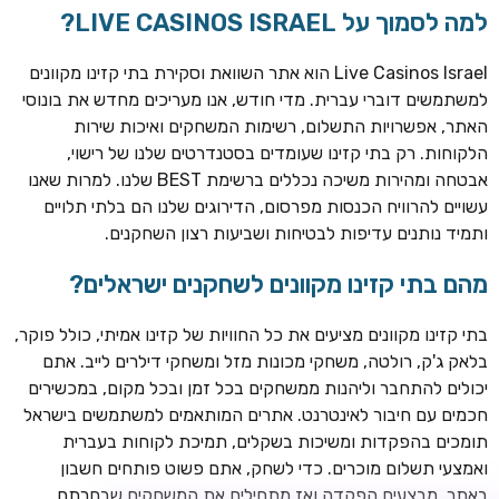
למה לסמוך על LIVE CASINOS ISRAEL?
Live Casinos Israel הוא אתר השוואת וסקירת בתי קזינו מקוונים
למשתמשים דוברי עברית. מדי חודש, אנו מעריכים מחדש את בונוסי
האתר, אפשרויות התשלום, רשימות המשחקים ואיכות שירות
הלקוחות. רק בתי קזינו שעומדים בסטנדרטים שלנו של רישוי,
אבטחה ומהירות משיכה נכללים ברשימת BEST שלנו. למרות שאנו
עשויים להרוויח הכנסות מפרסום, הדירוגים שלנו הם בלתי תלויים
ותמיד נותנים עדיפות לבטיחות ושביעות רצון השחקנים.
TSARS
חבילת קבלת פנים: בונוס 100% עד 300€ + 100 ספיני בונוס על
מהם בתי קזינו מקוונים לשחקנים ישראלים?
ההפקדה הראשונה
בתי קזינו מקוונים מציעים את כל החוויות של קזינו אמיתי, כולל פוקר,
CASOO
בלאק ג'ק, רולטה, משחקי מכונות מזל ומשחקי דילרים לייב. אתם
בונוס מתגלגל עד 2,000 ₪ + 200 ספינים חינם לשחקנים
יכולים להתחבר וליהנות ממשחקים בכל זמן ובכל מקום, במכשירים
חדשים
חכמים עם חיבור לאינטרנט. אתרים המותאמים למשתמשים בישראל
ROYSPINS
תומכים בהפקדות ומשיכות בשקלים, תמיכת לקוחות בעברית
חבילת קבלת פנים: עד 250% בונוס עד €2,000 + 200 ספינים
ואמצעי תשלום מוכרים. כדי לשחק, אתם פשוט פותחים חשבון
חינם על ההפקדות הראשונות
באתר, מבצעים הפקדה ואז מתחילים את המשחקים שבחרתם.