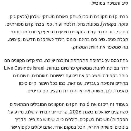
לייב ותמיכה במובייל.
בבתי קזינו מקוונים תוכלו לשחק באותם משחקי שולחן (בלאק ג'ק,
פוקר, בקארה), מכונות מזל, רולטה ועוד, כמו בבתי קזינו מסורתיים.
בנוסף, רוב הבתי קזינו המקוונים מציעים מבצעי קידום כמו בונוסי
קבלת פנים, סיבובים בחינם ובונוסי רילוד לשחקנים חדשים וקיימים,
מה שמשפר את חווית המשחק.
בהתבסס על גרפיקה מתקדמת ותוכנה יציבה, בתי קזינו מקוונים הם
דרך מצוינת ליהנות ממשחקי פרימיום בנוחות. Live Casinos Israel
בוחר בקפידה ומציג רק אתרים עם רישיונות מאומתים, תשלומים
מהירים ותמיכה בעברית. עם זאת, כמו בכל הימור, קיים סיכון
להפסד. לכן, משחק אחראי והגדרת תקציב הם קריטיים.
בעמוד זה ריכזנו את 6 בתי הקזינו המקוונים המובילים המתאימים
לשחקנים ישראלים בשנת 2026, קריטריוני הבחירה שלנו, מידע על
הפקדות/משיכות בשקלים, דילרים לייב, שימוש במובייל, מדריך
בונוסים ומשחק אחראי, הכל במקום אחד. אתם יכולים לקפוץ ישר