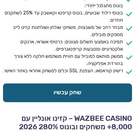
בונוס מתגלגל ייחודי.
בונוסי רילוד שבועיים, בונוס קריפטו וקאשבק עד 25% לשחקנים
חוזרים.
מבחר רחב של משבצות, משחקי שולחן ושולחנות קזינו לייב
מספקים מובילים.
תמיכה באמצעי תשלום מגוונים: כרטיסי אשראי, ארנקים
אלקטרוניים ומטבעות קריפטוגרפיים.
ממשק מותאם למובייל עם חוויית משתמש חלקה ללא צורך
בהורדת אפליקציה.
רישיון קוראסאו, הצפנת SSL וכלים למשחק אחראי באזור האישי.
שחק עכשיו
WAZBEE CASINO – קזינו אונליין עם
8,000+ משחקים ובונוס 280% 2026