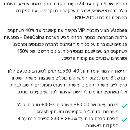
מהירים של 9 דקות עד 34 שעות. הקזינו תומך במגוון אמצעי תשלום
כולל כרטיסי אשראי, ארנקים אלקטרוניים וקריפטו, עם הפקדה
מינימלית נמוכה של €10-20.
Wazbee מציע תוכנית VIP מקיפה עם קאשבק עד 40% לשחקנים
ברמות הגבוהות. בנוסף, הקזינו מציע מערכת BeeCoins – מטבעות
פנימיים שנצברים על כל הימור וניתנים להמרה לבונוסים ופרסים.
לשחקנים קבועים יש גם בונוסי רילוד, בונוס קריפטו של 150%
וטורנירים שבועיים עם קופות פרסים.
דרישת ההימור עומדת על x30-40 בהתאם לסוג הבונוס, עם חלון
זמן של 3 ימים לניצול. המשחקים כוללים משבצות, משחקי שולחן,
קזינו לייב, משחקי ג'קפוט ומשחקי crash פופולריים. חשוב לבדוק
אילו משחקים תורמים לדרישת ההימור לפני שמפעילים בונוס.
מבחר עצום של 8,000+ משחקים מ-40+ ספקים, כולל
משבצות, קזינו לייב, ג'קפוטים ומשחקי crash.
חבילת קבלת פנים עד 280% + 230 ספינים חינם על 4
הפקדות ראשונות.