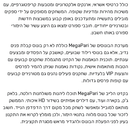
כולל כרטיסי אשראי, ארנקים אלקטרוניים ומטבעות קריפטוגרפיים, עם
משיכות מהירות ומדיניות שקופה. המשחקים מסופקים על ידי ספקים
מובילים בתעשייה ומתעדכנים באופן קבוע במשבצות חדשות
ובטורנירים ייחודיים. חובבי ספורט ימצאו גם היצע עשיר של הימורי
ספורט באותו חשבון.
מערכת הבונוסים של MegaPari כוללת לא רק בונוס קבלת פנים
נדיב, אלא גם בונוסי רילוד שבועיים, קאשבק על הפסדים ומבצעים
עונתיים. תוכנית הנאמנות של הקזינו מתגמלת שחקנים קבועים עם
הטבות מותאמות אישית, נקודות נאמנות שניתן להמיר לפרסים
והצעות VIP בלעדיות. שחקנים פעילים נהנים גם מטורנירים קבועים
עם קופות פרסים גדולות.
בקזינו הלייב של MegaPari תוכלו ליהנות משולחנות רולטה, בלאק
ג'ק, בקארה ועוד, עם דילרים אמיתיים בשידור HD איכותי. הממשק
מותאם למובייל ומאפשר לשחק מכל מקום דרך הדפדפן הנייד. חשוב
לזכור שכל בונוס מלווה בתנאי הימור, ולכן מומלץ לקרוא את התקנון
בעיון לפני הפעלת הבונוס ולהגדיר מראש מסגרת תקציבית.