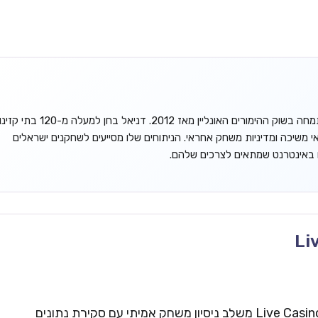
דניאל גורדון הוא אנליסט עצמאי המתמחה בשוק ההימורים האונליין מאז 2012. דניאל בחן למעלה מ-120 בתי קזינ
אי משיכה ומדיניות משחק אחראי. הניתוחים שלו מסייעים לשחקנים ישראלים
ו באינטרנט שמתאים לצרכים שלהם.
Li
צוות העריכה של Live Casinos Israel משלב ניסיון משחק אמיתי עם סקירת נתונים