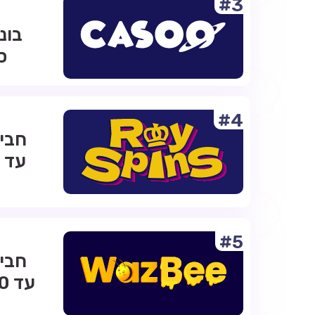
#3
ס
#4
#5