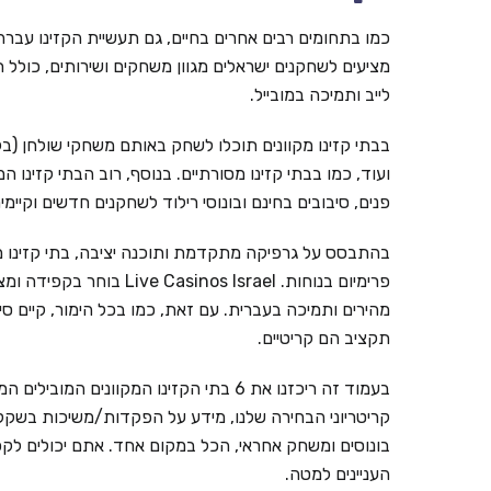
כמו בתחומים רבים אחרים בחיים, גם תעשיית הקזינו עברה ל
מציעים לשחקנים ישראלים מגוון משחקים ושירותים, כולל ת
לייב ותמיכה במובייל.
בבתי קזינו מקוונים תוכלו לשחק באותם משחקי שולחן (בל
ועוד, כמו בבתי קזינו מסורתיים. בנוסף, רוב הבתי קזינו ה
פנים, סיבובים בחינם ובונוסי רילוד לשחקנים חדשים וקי
בהתבסס על גרפיקה מתקדמת ותוכנה יציבה, בתי קזינו מ
פרימיום בנוחות. inos Israel
מהירים ותמיכה בעברית. עם זאת, כמו בכל הימור, קיים ס
תקציב הם קריטיים.
קריטריוני הבחירה שלנו, מידע על הפקדות/משיכות בשקלים,
בונוסים ומשחק אחראי, הכל במקום אחד. אתם יכולים לקפ
העניינים למטה.