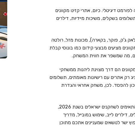
פורמט דיגיטלי. כיום, אתרי קזינו מקוונים
שלומים בשקלים, משיכות מיידיות, דילרים
אק ג'ק, פוקר, בקארה), מכונות מזל, רולטה
מקוונים מציעים מבצעי קידום כמו בונוסי קבלת
ימים, מה שמשפר את חווית המשחק.
קוונים הם דרך מצוינת ליהנות ממשחקי
Live Cas בוחר בקפידה ומציג רק אתרים עם רישיונות מאומתים, תשלומים
יכון להפסד. לכן, משחק אחראי והגדרת
בעמוד זה ריכזנו את 6 בתי הקזינו המקוונים המובילים המתאימים לשחקנים ישראלים בשנת 2026,
 דילרים לייב, שימוש במובייל, מדריך
וץ ישר לנושאים שמעניינים אתכם מתוכן