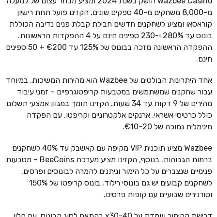
Wazbee Casino הושק בשנת 2024 ומציע מבחר עצום של למעלה
מ-8,000 משחקים מ-40 ספקים שונים. הקזינו פועל תחת רישיון
קוראסאו ומציע לשחקנים חדשים חבילת קבלת פנים נדיבה הכוללת
בונוס עד 280% ו-230 ספינים חינם על 4 ההפקדות הראשונות.
ההפקדה הראשונה מזכה בבונוס של 125% עד €200 + 50 ספינים
חינם.
אחד היתרונות הבולטים של Wazbee הוא מהירות המשיכות, במיוחד
עבור שחקנים שמשתמשים במטבעות קריפטוגרפיים – זמני עיבוד
מהירים של 9 דקות עד 34 שעות. הקזינו תומך במגוון אמצעי תשלום
כולל כרטיסי אשראי, ארנקים אלקטרוניים וקריפטו, עם הפקדה
מינימלית נמוכה של €10-20.
Wazbee מציע תוכנית VIP מקיפה עם קאשבק עד 40% לשחקנים
ברמות הגבוהות. בנוסף, הקזינו מציע מערכת BeeCoins – מטבעות
פנימיים שנצברים על כל הימור וניתנים להמרה לבונוסים ופרסים.
לשחקנים קבועים יש גם בונוסי רילוד, בונוס קריפטו של 150%
וטורנירים שבועיים עם קופות פרסים.
דרישת ההימור עומדת על x30-40 בהתאם לסוג הבונוס, עם חלון