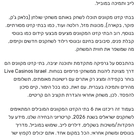
לייב ותמיכה במובייל.
בבתי קזינו מקוונים תוכלו לשחק באותם משחקי שולחן (בלאק ג'ק,
פוקר, בקארה), מכונות מזל, רולטה ועוד, כמו בבתי קזינו מסורתיים.
בנוסף, רוב הבתי קזינו המקוונים מציעים מבצעי קידום כמו בונוסי
קבלת פנים, סיבובים בחינם ובונוסי רילוד לשחקנים חדשים וקיימים,
מה שמשפר את חווית המשחק.
בהתבסס על גרפיקה מתקדמת ותוכנה יציבה, בתי קזינו מקוונים הם
דרך מצוינת ליהנות ממשחקי פרימיום בנוחות. Live Casinos Israel
בוחר בקפידה ומציג רק אתרים עם רישיונות מאומתים, תשלומים
מהירים ותמיכה בעברית. עם זאת, כמו בכל הימור, קיים סיכון
להפסד. לכן, משחק אחראי והגדרת תקציב הם קריטיים.
בעמוד זה ריכזנו את 6 בתי הקזינו המקוונים המובילים המתאימים
לשחקנים ישראלים בשנת 2026, קריטריוני הבחירה שלנו, מידע על
הפקדות/משיכות בשקלים, דילרים לייב, שימוש במובייל, מדריך
בונוסים ומשחק אחראי, הכל במקום אחד. אתם יכולים לקפוץ ישר