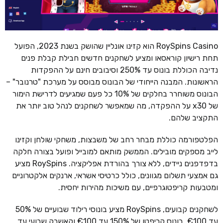
RoySpins Casino הוא קזינו אונליין שהושק בשנת 2023, הפועל
תחת רישיון קוראסאו ומציע לשחקנים חדשים חבילת קבלת פנים
נדיבה הכוללת בונוס עד 250% וסיבובים חינם על ההפקדות
הראשונות. המבנה הייחודי של הבונוס מבוסס על מערכת "טרנובר" –
הבונוס משוחרר בחלקים של 10% כל פעם שמגיעים לדרישת הימור
של x30 על ההפקדה, מה שמאפשר לשחקנים לנהל טוב יותר את
התקציב שלהם.
הפלטפורמה כוללת מבחר רחב של משבצות, משחקי שולחן וקזינו
לייב מספקים מובילים. הממשק מותאם למובייל ופועל בצורה חלקה
בדפדפנים ניידים, ללא צורך בהורדת אפליקציה. RoySpins מציע
גם אמצעי תשלום מגוונים, כולל כרטיסי אשראי, ארנקים אלקטרוניים
ומטבעות קריפטוגרפיים, עם משיכות מהירות יחסית.
לשחקנים קבועים, RoySpins מציע בונוסי רילוד שבועיים של 50%
עד €100, בונוס קריפטו של 150% עד €100 וקאשבק שבועי עד