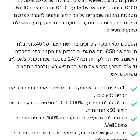
לשחקנים קבועים, Welle מציע בונוס רילוד שבועי של 50% עד
€100, בונוס קריפטו של 150% עד €100 ותוכנית WellCoins –
מטבעות נאמנות שנצברים על כל הימור וניתנים להמרה לפרסים,
ספינים חינם ובונוסים. המערכת מעודדת משחק קבוע ומתגמלת
שחקנים פעילים.
הספינים ללא הפקדה כרוכים בדרישת הימור של x45 ומגבלת
משיכה של €50, מה שמאפשר לבדוק את הקזינו לפני הפקדה
ראשונה. שירות הלקוחות זמין 24/7 במספר שפות, כולל צ'אט לייב
ודוא"ל. מומלץ לקרוא את תנאי כל מבצע בעיון ולהגדיר תקציב
משחק מראש.
10 ספינים חינם ללא הפקדה בהרשמה – אפשרות לבדוק את
הקזינו ללא סיכון.
חבילת קבלת פנים עד 200% + 100 ספינים חינם עם דרישת
הימור x30 תחרותית.
בונוסי רילוד שבועיים, בונוס קריפטו 150% ותוכנית נאמנות
WellCoins.
מבחר מגוון של משבצות, משחקי שולחן ושולחנות קזינו לייב