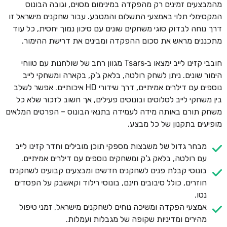
מהמבצעים זמינים רק מהפקדה במינימום מסוים, וגובה הבונוס
המקסימלי תלוי באמצעי התשלום והמטבע. עבור שחקנים מישראל זו
דרך נוחה לבדוק סוגי משחקים שונים עם סיכון נמוך יחסית, כל עוד
מתכננים מראש את סכום ההפקדה ומבינים את דרישת ההימור.
חובבי קזינו לייב ימצאו ב‑Tsars מגוון רחב של שולחנות עם טווחי
הימור שונים. ניתן לשחק רולטה, בלאק ג'ק, בקארה ומשחקי לייב
נוספים עם דילרים אמיתיים, דרך שידורי HD איכותיים. אפשר לשלב
בין משחקי לייב לסלוטים ובונוסים פעילים, אך חשוב לזכור שלא כל
משחק תורם באותה מידה לעמידה בתנאי הבונוס – הפרטים המלאים
מופיעים בתקנון של כל מבצע.
מבחר גדול של משבצות מספקי תוכן מובילים וחדר קזינו לייב
עם רולטה, בלאק ג'ק ומשחקים נוספים עם דילרים אמיתיים.
בונוסי קבלת פנים לשחקנים חדשים ומבצעים קבועים לשחקנים
חוזרים, כולל סיבובים חינם, בונוסי רילוד וקאשבק על הפסדים
נטו.
אמצעי הפקדה ומשיכה נוחים לשחקנים מישראל, זמני טיפול
מהירים ומדיניות שקופה של מגבלות ועמלות.