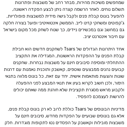
שמחפשים משיכות מהירות, מבחר רחב של משבצות ופתרונות
תשלום נוחים. לאחר הרשמה קצרה ניתן לבצע הפקדה ראשונה,
להפעיל בונוס קבלת פנים ולקבל גישה מידית למשבצות פופולריות,
ג'קפוטים ומשחקי קזינו לייב. הממשק אינטואיטיבי ופועל בצורה חלקה
גם במחשב וגם במכשירים ניידים, כך שנוח לשחק מכל מקום בישראל
עם חיבור אינטרנט יציב.
אחד היתרונות הגדולים של Tsars לשחקנים חדשים הוא חבילת
קבלת הפנים על ההפקדות הראשונות, המגדילה את התקציב
ההתחלתי ומוסיפה סיבובים חינם על משבצות נבחרות. שחקנים
קבועים נהנים ממבצעים שוטפים, קאשבק ותוכנית נאמנות עם דרגות
שונות והצעות מותאמות אישית. יחד עם זאת, כל בונוס מלווה בתנאי
הימור, ולכן חשוב לקרוא בעיון את תנאי המבצע לפני ההפעלה
ולקבוע מראש מסגרת תקציבית שלא חורגת ממה שאתם יכולים
להרשות לעצמכם להפסיד.
מדיניות הבונוסים של Tsars כוללת לרוב לא רק בונוס קבלת פנים,
אלא גם בונוסים שבועיים על הפקדות מחדש, סיבובים חינם על
משבצות מובילות וקאשבק על הפסדים נטו לתקופות מוגדרות. חלק