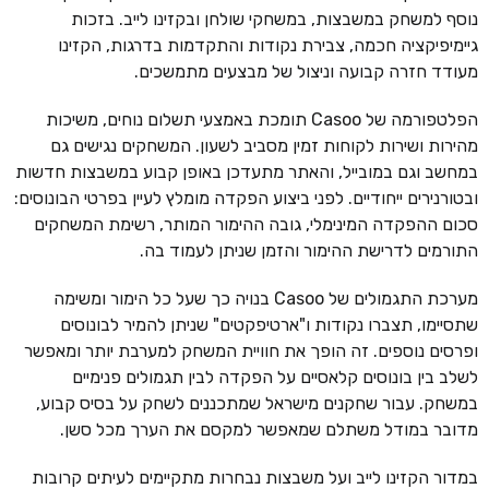
נוסף למשחק במשבצות, במשחקי שולחן ובקזינו לייב. בזכות
גיימיפיקציה חכמה, צבירת נקודות והתקדמות בדרגות, הקזינו
מעודד חזרה קבועה וניצול של מבצעים מתמשכים.
הפלטפורמה של Casoo תומכת באמצעי תשלום נוחים, משיכות
מהירות ושירות לקוחות זמין מסביב לשעון. המשחקים נגישים גם
במחשב וגם במובייל, והאתר מתעדכן באופן קבוע במשבצות חדשות
ובטורנירים ייחודיים. לפני ביצוע הפקדה מומלץ לעיין בפרטי הבונוסים:
סכום ההפקדה המינימלי, גובה ההימור המותר, רשימת המשחקים
התורמים לדרישת ההימור והזמן שניתן לעמוד בה.
מערכת התגמולים של Casoo בנויה כך שעל כל הימור ומשימה
שתסיימו, תצברו נקודות ו"ארטיפקטים" שניתן להמיר לבונוסים
ופרסים נוספים. זה הופך את חוויית המשחק למערבת יותר ומאפשר
לשלב בין בונוסים קלאסיים על הפקדה לבין תגמולים פנימיים
במשחק. עבור שחקנים מישראל שמתכננים לשחק על בסיס קבוע,
מדובר במודל משתלם שמאפשר למקסם את הערך מכל סשן.
במדור הקזינו לייב ועל משבצות נבחרות מתקיימים לעיתים קרובות