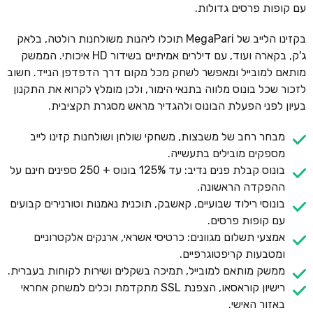
עם קופות פרסים גדולות.
בקזינו הלייב של MegaPari תוכלו ליהנות משולחנות רולטה, בלאק
ג'ק, בקארה ועוד, עם דילרים אמיתיים בשידור HD איכותי. הממשק
מותאם למובייל ומאפשר לשחק מכל מקום דרך הדפדפן הנייד. חשוב
לזכור שכל בונוס מלווה בתנאי הימור, ולכן מומלץ לקרוא את התקנון
בעיון לפני הפעלת הבונוס ולהגדיר מראש מסגרת תקציבית.
מבחר רחב של משבצות, משחקי שולחן ושולחנות קזינו לייב
מספקים מובילים בתעשייה.
בונוס קבלת פנים נדיב: עד 125% בונוס + 250 ספינים חינם על
ההפקדה הראשונה.
בונוסי רילוד שבועיים, קאשבק, תוכנית נאמנות וטורנירים קבועים
עם קופות פרסים.
אמצעי תשלום מגוונים: כרטיסי אשראי, ארנקים אלקטרוניים
ומטבעות קריפטוגרפיים.
ממשק מותאם למובייל, תמיכה בשקלים ושירות לקוחות בעברית.
רישיון קוראסאו, הצפנת SSL מתקדמת וכלים למשחק אחראי
באזור האישי.