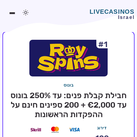
#1
משחקים אונליין
משחקים חינמיים
סלוטים אונליין
מדריכי קזינו
בונוס
מונדיאל 2026 הימורים
חבילת קבלת פנים: עד 250% בונוס
בלאקג'ק אונליין
עד €2,000 + 200 ספינים חינם על
ההפקדות הראשונות
בקרה אונליין
וידאו פוקר
דירוג
בונוסים בקזינו אונליין