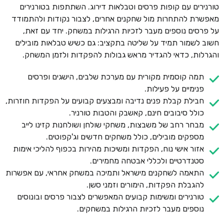
טורנירים עם קופות פרסים וטבלאות דירוג. השתתפות בטורנירים
מאפשרת להתחרות מול שחקנים אחרים, לצבור נקודות ולהתמודד
על פרסים נוספים מעבר לזכיות הרגילות במשחק. יחד עם זאת,
חשוב לשמור תמיד על שליטה בתקציב: גם כשיש טבלאות מובילים
והגרלות, כדאי להגדיר מראש גבולות להפקדות ולזמן המשחק.
תמה קוסמית מקורית עם מערכת שלבים, הישגים ופרסים
פנימיים על פעילות.
חבילת קבלת פנים נדיבה ומבצעים קבועים על הפקדות חוזרות,
כולל סיבובים חינם, קאשבק והטבות טורניר.
מבחר רחב של משבצות, משחקי שולחן ושולחנות קזינו לייב
מספקים מובילים, כולל משחקים חדשים וג'קפוטים.
אזור אישי נוח, הפקדות ומשיכות מהירות בכפוף להליכי אימות
סטנדרטיים ולכללי אבטחה מחמירים.
התאמה לשחקנים מישראל ותמיכה במשחק אחראי, עם אפשרות
להגבלת הפקדות, הימורים וזמני סשן.
טורנירים ומשימות קבועים המאפשרים לצבור פרסים ובונוסים
נוספים מעבר לזכיות הרגילות במשחקים.