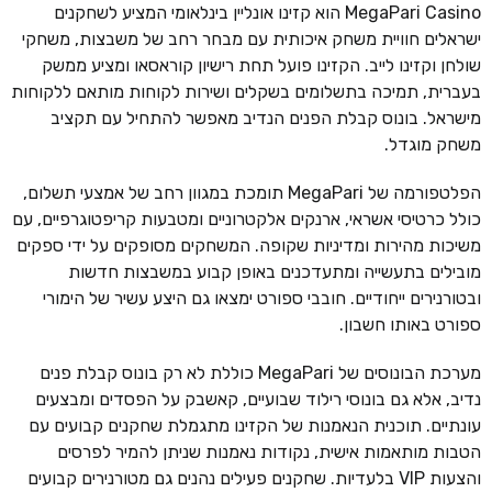
MegaPari Casino הוא קזינו אונליין בינלאומי המציע לשחקנים
ישראלים חוויית משחק איכותית עם מבחר רחב של משבצות, משחקי
שולחן וקזינו לייב. הקזינו פועל תחת רישיון קוראסאו ומציע ממשק
בעברית, תמיכה בתשלומים בשקלים ושירות לקוחות מותאם ללקוחות
מישראל. בונוס קבלת הפנים הנדיב מאפשר להתחיל עם תקציב
משחק מוגדל.
הפלטפורמה של MegaPari תומכת במגוון רחב של אמצעי תשלום,
כולל כרטיסי אשראי, ארנקים אלקטרוניים ומטבעות קריפטוגרפיים, עם
משיכות מהירות ומדיניות שקופה. המשחקים מסופקים על ידי ספקים
מובילים בתעשייה ומתעדכנים באופן קבוע במשבצות חדשות
ובטורנירים ייחודיים. חובבי ספורט ימצאו גם היצע עשיר של הימורי
ספורט באותו חשבון.
מערכת הבונוסים של MegaPari כוללת לא רק בונוס קבלת פנים
נדיב, אלא גם בונוסי רילוד שבועיים, קאשבק על הפסדים ומבצעים
עונתיים. תוכנית הנאמנות של הקזינו מתגמלת שחקנים קבועים עם
הטבות מותאמות אישית, נקודות נאמנות שניתן להמיר לפרסים
והצעות VIP בלעדיות. שחקנים פעילים נהנים גם מטורנירים קבועים