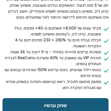
זמן של 3 ימים לניצול. המשחקים כוללים משבצות, משחקי שולחן,
קזינו לייב, משחקי ג'קפוט ומשחקי crash פופולריים. חשוב לבדוק
אילו משחקים תורמים לדרישת ההימור לפני שמפעילים בונוס.
מבחר עצום של 8,000+ משחקים מ-40+ ספקים, כולל
משבצות, קזינו לייב, ג'קפוטים ומשחקי crash.
חבילת קבלת פנים עד 280% + 230 ספינים חינם על 4
הפקדות ראשונות.
משיכות קריפטו מהירות במיוחד – מ-9 דקות עד 34 שעות.
תוכנית VIP עם קאשבק עד 40% ומערכת BeeCoins לצבירת
תגמולים נוספים.
בונוסי רילוד שבועיים, בונוס קריפטו 150% וטורנירים קבועים עם
קופות פרסים.
ממשק מותאם למובייל, רישיון קוראסאו ותמיכה במשחק אחראי
עם מגבלות הפקדה וזמן.
שחק עכשיו