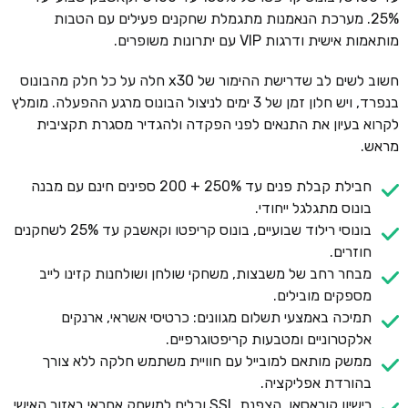
25%. מערכת הנאמנות מתגמלת שחקנים פעילים עם הטבות
מותאמות אישית ודרגות VIP עם יתרונות משופרים.
חשוב לשים לב שדרישת ההימור של x30 חלה על כל חלק מהבונוס
בנפרד, ויש חלון זמן של 3 ימים לניצול הבונוס מרגע ההפעלה. מומלץ
לקרוא בעיון את התנאים לפני הפקדה ולהגדיר מסגרת תקציבית
מראש.
חבילת קבלת פנים עד 250% + 200 ספינים חינם עם מבנה
בונוס מתגלגל ייחודי.
בונוסי רילוד שבועיים, בונוס קריפטו וקאשבק עד 25% לשחקנים
חוזרים.
מבחר רחב של משבצות, משחקי שולחן ושולחנות קזינו לייב
מספקים מובילים.
תמיכה באמצעי תשלום מגוונים: כרטיסי אשראי, ארנקים
אלקטרוניים ומטבעות קריפטוגרפיים.
ממשק מותאם למובייל עם חוויית משתמש חלקה ללא צורך
בהורדת אפליקציה.
רישיון קוראסאו, הצפנת SSL וכלים למשחק אחראי באזור האישי.