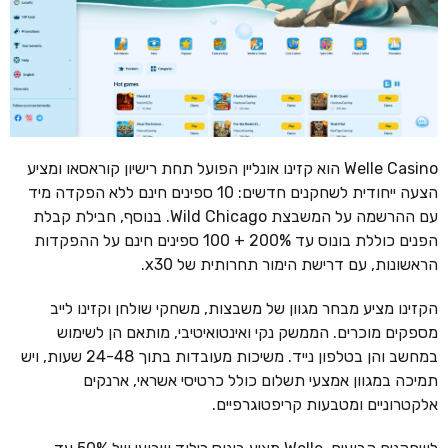
Welle Casino הוא קזינו אונליין הפועל תחת רישיון קוראסאו ומציע
הצעה ייחודית לשחקנים חדשים: 10 ספינים חינם ללא הפקדה מיד
עם ההרשמה על המשבצת Wild Chicago. בנוסף, חבילת קבלת
הפנים כוללת בונוס עד 200% + 100 ספינים חינם על ההפקדות
הראשונות, עם דרישת הימור תחרותית של x30.
הקזינו מציע מבחר מגוון של משבצות, משחקי שולחן וקזינו לייב
מספקים מוכרים. הממשק נקי ואינטואיטיבי, מותאם הן לשימוש
במחשב והן בטלפון נייד. משיכות מעובדות בתוך 24-48 שעות, ויש
תמיכה במגוון אמצעי תשלום כולל כרטיסי אשראי, ארנקים
אלקטרוניים ומטבעות קריפטוגרפיים.