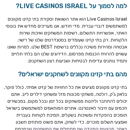
למה לסמוך על LIVE CASINOS ISRAEL?
Live Casinos Israel הוא אתר השוואת וסקירת בתי קזינו מקוונים
למשתמשים דוברי עברית. מדי חודש, אנו מעריכים מחדש את בונוסי
האתר, אפשרויות התשלום, רשימות המשחקים ואיכות שירות
הלקוחות. רק בתי קזינו שעומדים בסטנדרטים שלנו של רישוי,
אבטחה ומהירות משיכה נכללים ברשימת BEST שלנו. למרות שאנו
עשויים להרוויח הכנסות מפרסום, הדירוגים שלנו הם בלתי תלויים
ותמיד נותנים עדיפות לבטיחות ושביעות רצון השחקנים.
מהם בתי קזינו מקוונים לשחקנים ישראלים?
ROYSPINS
חבילת קבלת פנים: עד 250% בונוס עד €2,000 + 200 ספינים
חינם על ההפקדות הראשונות
בתי קזינו מקוונים מציעים את כל החוויות של קזינו אמיתי, כולל פוקר,
בלאק ג'ק, רולטה, משחקי מכונות מזל ומשחקי דילרים לייב. אתם
MEGAPARI
יכולים להתחבר וליהנות ממשחקים בכל זמן ובכל מקום, במכשירים
בונוס קבלת פנים: עד 125% בונוס עד €450 + 250 ספינים חינם
חכמים עם חיבור לאינטרנט. אתרים המותאמים למשתמשים בישראל
תומכים בהפקדות ומשיכות בשקלים, תמיכת לקוחות בעברית
WAZBEE
ואמצעי תשלום מוכרים. כדי לשחק, אתם פשוט פותחים חשבון
חבילת קבלת פנים: עד 280% בונוס עד €2,200 + 230 ספינים
באתר, מבצעים הפקדה ואז מתחילים את המשחקים שבחרתם.