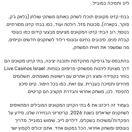
לייב ותמיכה במובייל.
בבתי קזינו מקוונים תוכלו לשחק באותם משחקי שולחן (בלאק ג'ק,
פוקר, בקארה), מכונות מזל, רולטה ועוד, כמו בבתי קזינו מסורתיים.
בנוסף, רוב הבתי קזינו המקוונים מציעים מבצעי קידום כמו בונוסי
קבלת פנים, סיבובים בחינם ובונוסי רילוד לשחקנים חדשים וקיימים,
מה שמשפר את חווית המשחק.
בהתבסס על גרפיקה מתקדמת ותוכנה יציבה, בתי קזינו מקוונים הם
דרך מצוינת ליהנות ממשחקי פרימיום בנוחות. Live Casinos Israel
בוחר בקפידה ומציג רק אתרים עם רישיונות מאומתים, תשלומים
מהירים ותמיכה בעברית. עם זאת, כמו בכל הימור, קיים סיכון
להפסד. לכן, משחק אחראי והגדרת תקציב הם קריטיים.
בעמוד זה ריכזנו את 6 בתי הקזינו המקוונים המובילים המתאימים
לשחקנים ישראלים בשנת 2026, קריטריוני הבחירה שלנו, מידע על
הפקדות/משיכות בשקלים, דילרים לייב, שימוש במובייל, מדריך
בונוסים ומשחק אחראי, הכל במקום אחד. אתם יכולים לקפוץ ישר