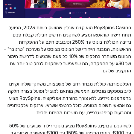
RoySpins Casino הוא קזינו אונליין שהושק בשנת 2023, הפועל
תחת רישיון קוראסאו ומציע לשחקנים חדשים חבילת קבלת פנים
נדיבה הכוללת בונוס עד 250% וסיבובים חינם על ההפקדות
הראשונות. המבנה הייחודי של הבונוס מבוסס על מערכת "טרנובר" –
הבונוס משוחרר בחלקים של 10% כל פעם שמגיעים לדרישת הימור
של x30 על ההפקדה, מה שמאפשר לשחקנים לנהל טוב יותר את
התקציב שלהם.
הפלטפורמה כוללת מבחר רחב של משבצות, משחקי שולחן וקזינו
לייב מספקים מובילים. הממשק מותאם למובייל ופועל בצורה חלקה
בדפדפנים ניידים, ללא צורך בהורדת אפליקציה. RoySpins מציע
גם אמצעי תשלום מגוונים, כולל כרטיסי אשראי, ארנקים אלקטרוניים
ומטבעות קריפטוגרפיים, עם משיכות מהירות יחסית.
לשחקנים קבועים, RoySpins מציע בונוסי רילוד שבועיים של 50%
עד €100, בונוס קריפטו של 150% עד €100 וקאשבק שבועי עד