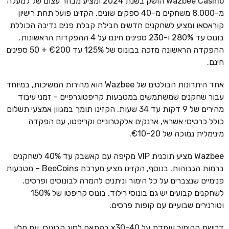
Wazbee Casino הושק בשנת 2024 ומציע מבחר עצום של למעלה
מ-8,000 משחקים מ-40 ספקים שונים. הקזינו פועל תחת רישיון
קוראסאו ומציע לשחקנים חדשים חבילת קבלת פנים נדיבה הכוללת
בונוס עד 280% ו-230 ספינים חינם על 4 ההפקדות הראשונות.
ההפקדה הראשונה מזכה בבונוס של 125% עד €200 + 50 ספינים
חינם.
אחד היתרונות הבולטים של Wazbee הוא מהירות המשיכות, במיוחד
עבור שחקנים שמשתמשים במטבעות קריפטוגרפיים – זמני עיבוד
מהירים של 9 דקות עד 34 שעות. הקזינו תומך במגוון אמצעי תשלום
כולל כרטיסי אשראי, ארנקים אלקטרוניים וקריפטו, עם הפקדה
מינימלית נמוכה של €10-20.
Wazbee מציע תוכנית VIP מקיפה עם קאשבק עד 40% לשחקנים
ברמות הגבוהות. בנוסף, הקזינו מציע מערכת BeeCoins – מטבעות
פנימיים שנצברים על כל הימור וניתנים להמרה לבונוסים ופרסים.
לשחקנים קבועים יש גם בונוסי רילוד, בונוס קריפטו של 150%
וטורנירים שבועיים עם קופות פרסים.
דרישת ההימור עומדת על x30-40 בהתאם לסוג הבונוס, עם חלון