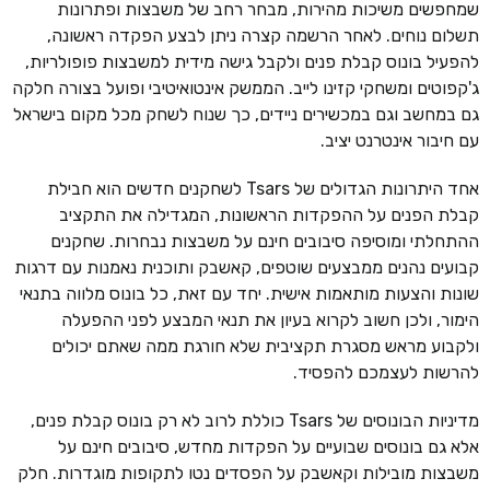
שמחפשים משיכות מהירות, מבחר רחב של משבצות ופתרונות
תשלום נוחים. לאחר הרשמה קצרה ניתן לבצע הפקדה ראשונה,
להפעיל בונוס קבלת פנים ולקבל גישה מידית למשבצות פופולריות,
ג'קפוטים ומשחקי קזינו לייב. הממשק אינטואיטיבי ופועל בצורה חלקה
גם במחשב וגם במכשירים ניידים, כך שנוח לשחק מכל מקום בישראל
עם חיבור אינטרנט יציב.
אחד היתרונות הגדולים של Tsars לשחקנים חדשים הוא חבילת
קבלת הפנים על ההפקדות הראשונות, המגדילה את התקציב
ההתחלתי ומוסיפה סיבובים חינם על משבצות נבחרות. שחקנים
קבועים נהנים ממבצעים שוטפים, קאשבק ותוכנית נאמנות עם דרגות
שונות והצעות מותאמות אישית. יחד עם זאת, כל בונוס מלווה בתנאי
הימור, ולכן חשוב לקרוא בעיון את תנאי המבצע לפני ההפעלה
ולקבוע מראש מסגרת תקציבית שלא חורגת ממה שאתם יכולים
להרשות לעצמכם להפסיד.
מדיניות הבונוסים של Tsars כוללת לרוב לא רק בונוס קבלת פנים,
אלא גם בונוסים שבועיים על הפקדות מחדש, סיבובים חינם על
משבצות מובילות וקאשבק על הפסדים נטו לתקופות מוגדרות. חלק