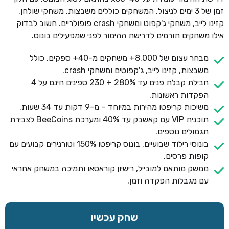
זמן של 3 ימים לניצול. המשחקים כוללים משבצות, משחקי שולחן,
קזינו לייב, משחקי ג'קפוט ומשחקי crash פופולריים. חשוב לבדוק
אילו משחקים תורמים לדרישת ההימור לפני שמפעילים בונוס.
מבחר עצום של 8,000+ משחקים מ-40+ ספקים, כולל
משבצות, קזינו לייב, ג'קפוטים ומשחקי crash.
חבילת קבלת פנים עד 280% + 230 ספינים חינם על 4
הפקדות ראשונות.
משיכות קריפטו מהירות במיוחד – מ-9 דקות עד 34 שעות.
תוכנית VIP עם קאשבק עד 40% ומערכת BeeCoins לצבירת
תגמולים נוספים.
בונוסי רילוד שבועיים, בונוס קריפטו 150% וטורנירים קבועים עם
קופות פרסים.
ממשק מותאם למובייל, רישיון קוראסאו ותמיכה במשחק אחראי
עם מגבלות הפקדה וזמן.
שחק עכשיו