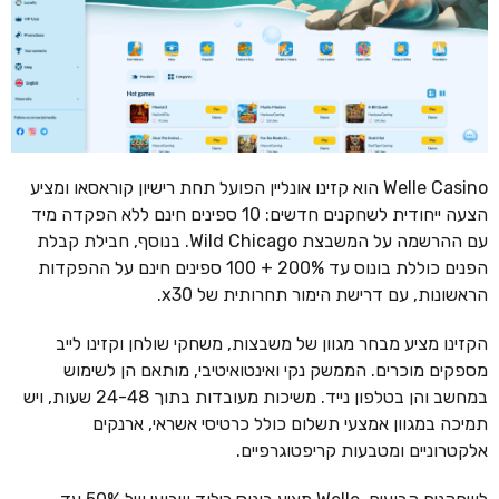
Welle Casino הוא קזינו אונליין הפועל תחת רישיון קוראסאו ומציע
הצעה ייחודית לשחקנים חדשים: 10 ספינים חינם ללא הפקדה מיד
עם ההרשמה על המשבצת Wild Chicago. בנוסף, חבילת קבלת
הפנים כוללת בונוס עד 200% + 100 ספינים חינם על ההפקדות
הראשונות, עם דרישת הימור תחרותית של x30.
הקזינו מציע מבחר מגוון של משבצות, משחקי שולחן וקזינו לייב
מספקים מוכרים. הממשק נקי ואינטואיטיבי, מותאם הן לשימוש
במחשב והן בטלפון נייד. משיכות מעובדות בתוך 24-48 שעות, ויש
תמיכה במגוון אמצעי תשלום כולל כרטיסי אשראי, ארנקים
אלקטרוניים ומטבעות קריפטוגרפיים.