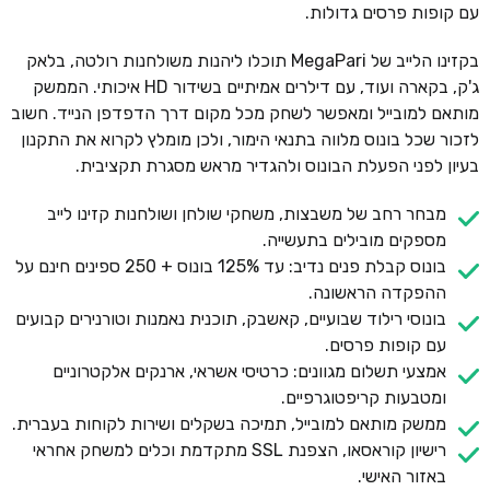
עם קופות פרסים גדולות.
בקזינו הלייב של MegaPari תוכלו ליהנות משולחנות רולטה, בלאק
ג'ק, בקארה ועוד, עם דילרים אמיתיים בשידור HD איכותי. הממשק
מותאם למובייל ומאפשר לשחק מכל מקום דרך הדפדפן הנייד. חשוב
לזכור שכל בונוס מלווה בתנאי הימור, ולכן מומלץ לקרוא את התקנון
בעיון לפני הפעלת הבונוס ולהגדיר מראש מסגרת תקציבית.
מבחר רחב של משבצות, משחקי שולחן ושולחנות קזינו לייב
מספקים מובילים בתעשייה.
בונוס קבלת פנים נדיב: עד 125% בונוס + 250 ספינים חינם על
ההפקדה הראשונה.
בונוסי רילוד שבועיים, קאשבק, תוכנית נאמנות וטורנירים קבועים
עם קופות פרסים.
אמצעי תשלום מגוונים: כרטיסי אשראי, ארנקים אלקטרוניים
ומטבעות קריפטוגרפיים.
ממשק מותאם למובייל, תמיכה בשקלים ושירות לקוחות בעברית.
רישיון קוראסאו, הצפנת SSL מתקדמת וכלים למשחק אחראי
באזור האישי.