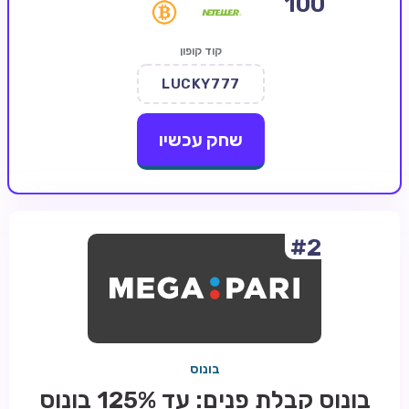
100
קזינו קריפטו
קוד קופון
קזינו PayPal
LUCKY777
טורנירי קזינו
הימורי ספורט
שחק עכשיו
אודות
צור קשר
בלוג וחדשות
#2
ביקורות
חדשות
טיפים
בונוס
מדריכים
בונוס קבלת פנים: עד 125% בונוס