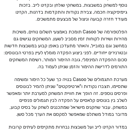
נוסף למשחק במשבצות, במשחקי שולחן ובקזינו לייב. בזכות
גיימיפיקציה חכמה, צבירת נקודות והתקדמות בדרגות, הקזינו
מעודד חזרה קבועה וניצול של מבצעים מתמשכים.
הפלטפורמה של Casoo תומכת באמצעי תשלום נוחים, משיכות
מהירות ושירות לקוחות זמין מסביב לשעון. המשחקים נגישים גם
במחשב וגם במובייל, והאתר מתעדכן באופן קבוע במשבצות חדשות
ובטורנירים ייחודיים. לפני ביצוע הפקדה מומלץ לעיין בפרטי הבונוסים:
סכום ההפקדה המינימלי, גובה ההימור המותר, רשימת המשחקים
התורמים לדרישת ההימור והזמן שניתן לעמוד בה.
מערכת התגמולים של Casoo בנויה כך שעל כל הימור ומשימה
שתסיימו, תצברו נקודות ו"ארטיפקטים" שניתן להמיר לבונוסים
ופרסים נוספים. זה הופך את חוויית המשחק למערבת יותר ומאפשר
לשלב בין בונוסים קלאסיים על הפקדה לבין תגמולים פנימיים
במשחק. עבור שחקנים מישראל שמתכננים לשחק על בסיס קבוע,
מדובר במודל משתלם שמאפשר למקסם את הערך מכל סשן.
במדור הקזינו לייב ועל משבצות נבחרות מתקיימים לעיתים קרובות