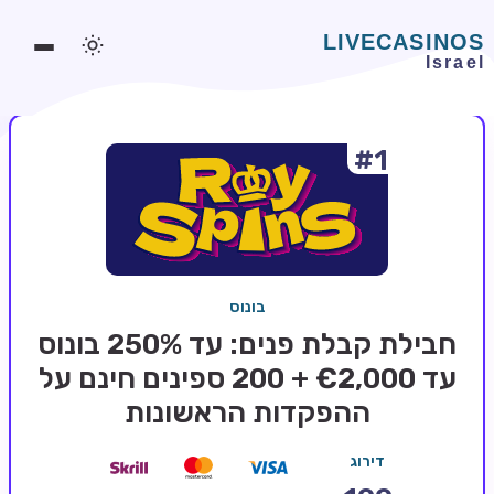
#1
משחקים אונליין
משחקים חינמיים
סלוטים אונליין
מדריכי קזינו
בונוס
מונדיאל 2026 הימורים
חבילת קבלת פנים: עד 250% בונוס
בלאקג'ק אונליין
עד €2,000 + 200 ספינים חינם על
ההפקדות הראשונות
בקרה אונליין
וידאו פוקר
דירוג
בונוסים בקזינו אונליין