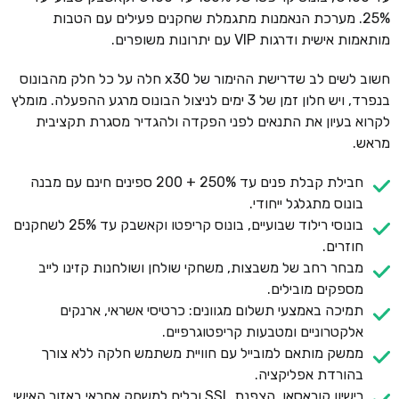
25%. מערכת הנאמנות מתגמלת שחקנים פעילים עם הטבות
מותאמות אישית ודרגות VIP עם יתרונות משופרים.
חשוב לשים לב שדרישת ההימור של x30 חלה על כל חלק מהבונוס
בנפרד, ויש חלון זמן של 3 ימים לניצול הבונוס מרגע ההפעלה. מומלץ
לקרוא בעיון את התנאים לפני הפקדה ולהגדיר מסגרת תקציבית
מראש.
חבילת קבלת פנים עד 250% + 200 ספינים חינם עם מבנה
בונוס מתגלגל ייחודי.
בונוסי רילוד שבועיים, בונוס קריפטו וקאשבק עד 25% לשחקנים
חוזרים.
מבחר רחב של משבצות, משחקי שולחן ושולחנות קזינו לייב
מספקים מובילים.
תמיכה באמצעי תשלום מגוונים: כרטיסי אשראי, ארנקים
אלקטרוניים ומטבעות קריפטוגרפיים.
ממשק מותאם למובייל עם חוויית משתמש חלקה ללא צורך
בהורדת אפליקציה.
רישיון קוראסאו, הצפנת SSL וכלים למשחק אחראי באזור האישי.