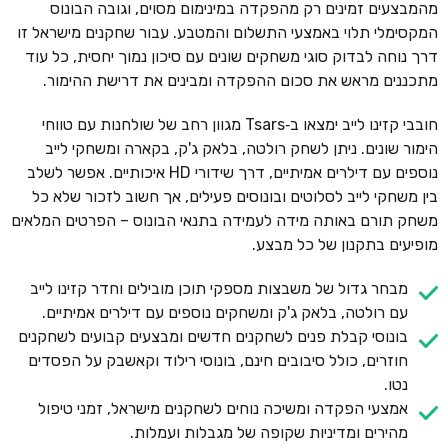
מהמבצעים זמינים רק מהפקדה במינימום מסוים, וגובה הבונוס
המקסימלי תלוי באמצעי התשלום והמטבע. עבור שחקנים מישראל זו
דרך נוחה לבדוק סוגי משחקים שונים עם סיכון נמוך יחסית, כל עוד
מתכננים מראש את סכום ההפקדה ומבינים את דרישת ההימור.
חובבי קזינו לייב ימצאו ב‑Tsars מגוון רחב של שולחנות עם טווחי
הימור שונים. ניתן לשחק רולטה, בלאק ג'ק, בקארה ומשחקי לייב
נוספים עם דילרים אמיתיים, דרך שידורי HD איכותיים. אפשר לשלב
בין משחקי לייב לסלוטים ובונוסים פעילים, אך חשוב לזכור שלא כל
משחק תורם באותה מידה לעמידה בתנאי הבונוס – הפרטים המלאים
מופיעים בתקנון של כל מבצע.
מבחר גדול של משבצות מספקי תוכן מובילים וחדר קזינו לייב
עם רולטה, בלאק ג'ק ומשחקים נוספים עם דילרים אמיתיים.
בונוסי קבלת פנים לשחקנים חדשים ומבצעים קבועים לשחקנים
חוזרים, כולל סיבובים חינם, בונוסי רילוד וקאשבק על הפסדים
נטו.
אמצעי הפקדה ומשיכה נוחים לשחקנים מישראל, זמני טיפול
מהירים ומדיניות שקופה של מגבלות ועמלות.