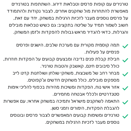
טורנירים עם קופות פרסים וטבלאות דירוג. השתתפות בטורנירים
מאפשרת להתחרות מול שחקנים אחרים, לצבור נקודות ולהתמודד
על פרסים נוספים מעבר לזכיות הרגילות במשחק. יחד עם זאת,
חשוב לשמור תמיד על שליטה בתקציב: גם כשיש טבלאות מובילים
והגרלות, כדאי להגדיר מראש גבולות להפקדות ולזמן המשחק.
תמה קוסמית מקורית עם מערכת שלבים, הישגים ופרסים
פנימיים על פעילות.
חבילת קבלת פנים נדיבה ומבצעים קבועים על הפקדות חוזרות,
כולל סיבובים חינם, קאשבק והטבות טורניר.
מבחר רחב של משבצות, משחקי שולחן ושולחנות קזינו לייב
מספקים מובילים, כולל משחקים חדשים וג'קפוטים.
אזור אישי נוח, הפקדות ומשיכות מהירות בכפוף להליכי אימות
סטנדרטיים ולכללי אבטחה מחמירים.
התאמה לשחקנים מישראל ותמיכה במשחק אחראי, עם אפשרות
להגבלת הפקדות, הימורים וזמני סשן.
טורנירים ומשימות קבועים המאפשרים לצבור פרסים ובונוסים
נוספים מעבר לזכיות הרגילות במשחקים.