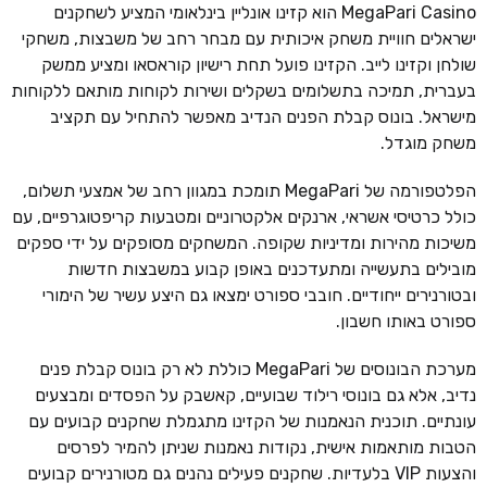
MegaPari Casino הוא קזינו אונליין בינלאומי המציע לשחקנים
ישראלים חוויית משחק איכותית עם מבחר רחב של משבצות, משחקי
שולחן וקזינו לייב. הקזינו פועל תחת רישיון קוראסאו ומציע ממשק
בעברית, תמיכה בתשלומים בשקלים ושירות לקוחות מותאם ללקוחות
מישראל. בונוס קבלת הפנים הנדיב מאפשר להתחיל עם תקציב
משחק מוגדל.
הפלטפורמה של MegaPari תומכת במגוון רחב של אמצעי תשלום,
כולל כרטיסי אשראי, ארנקים אלקטרוניים ומטבעות קריפטוגרפיים, עם
משיכות מהירות ומדיניות שקופה. המשחקים מסופקים על ידי ספקים
מובילים בתעשייה ומתעדכנים באופן קבוע במשבצות חדשות
ובטורנירים ייחודיים. חובבי ספורט ימצאו גם היצע עשיר של הימורי
ספורט באותו חשבון.
מערכת הבונוסים של MegaPari כוללת לא רק בונוס קבלת פנים
נדיב, אלא גם בונוסי רילוד שבועיים, קאשבק על הפסדים ומבצעים
עונתיים. תוכנית הנאמנות של הקזינו מתגמלת שחקנים קבועים עם
הטבות מותאמות אישית, נקודות נאמנות שניתן להמיר לפרסים
והצעות VIP בלעדיות. שחקנים פעילים נהנים גם מטורנירים קבועים