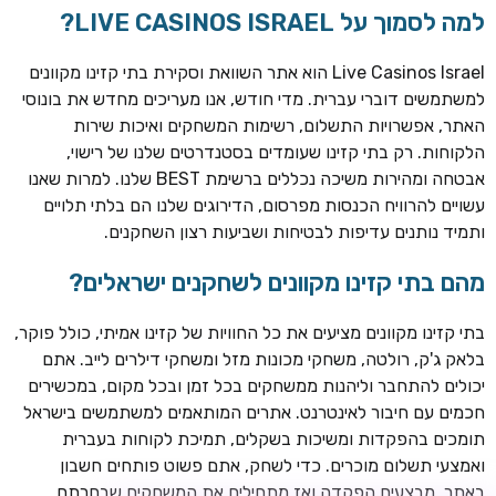
למה לסמוך על LIVE CASINOS ISRAEL?
Live Casinos Israel הוא אתר השוואת וסקירת בתי קזינו מקוונים
למשתמשים דוברי עברית. מדי חודש, אנו מעריכים מחדש את בונוסי
האתר, אפשרויות התשלום, רשימות המשחקים ואיכות שירות
הלקוחות. רק בתי קזינו שעומדים בסטנדרטים שלנו של רישוי,
אבטחה ומהירות משיכה נכללים ברשימת BEST שלנו. למרות שאנו
עשויים להרוויח הכנסות מפרסום, הדירוגים שלנו הם בלתי תלויים
ותמיד נותנים עדיפות לבטיחות ושביעות רצון השחקנים.
מהם בתי קזינו מקוונים לשחקנים ישראלים?
ROYSPINS
חבילת קבלת פנים: עד 250% בונוס עד €2,000 + 200 ספינים
חינם על ההפקדות הראשונות
בתי קזינו מקוונים מציעים את כל החוויות של קזינו אמיתי, כולל פוקר,
בלאק ג'ק, רולטה, משחקי מכונות מזל ומשחקי דילרים לייב. אתם
MEGAPARI
יכולים להתחבר וליהנות ממשחקים בכל זמן ובכל מקום, במכשירים
בונוס קבלת פנים: עד 125% בונוס עד €450 + 250 ספינים חינם
חכמים עם חיבור לאינטרנט. אתרים המותאמים למשתמשים בישראל
תומכים בהפקדות ומשיכות בשקלים, תמיכת לקוחות בעברית
WAZBEE
ואמצעי תשלום מוכרים. כדי לשחק, אתם פשוט פותחים חשבון
חבילת קבלת פנים: עד 280% בונוס עד €2,200 + 230 ספינים
באתר, מבצעים הפקדה ואז מתחילים את המשחקים שבחרתם.