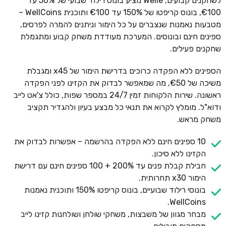
לשחקנים קבועים, Welle מציע בונוס רילוד שבועי של 50% עד
€100, בונוס קריפטו של 150% עד €100 ותוכנית WellCoins –
מטבעות נאמנות שנצברים על כל הימור וניתנים להמרה לפרסים,
ספינים חינם ובונוסים. המערכת מעודדת משחק קבוע ומתגמלת
שחקנים פעילים.
הספינים ללא הפקדה כרוכים בדרישת הימור של x45 ומגבלת
משיכה של €50, מה שמאפשר לבדוק את הקזינו לפני הפקדה
ראשונה. שירות הלקוחות זמין 24/7 במספר שפות, כולל צ'אט לייב
ודוא"ל. מומלץ לקרוא את תנאי כל מבצע בעיון ולהגדיר תקציב
משחק מראש.
10 ספינים חינם ללא הפקדה בהרשמה – אפשרות לבדוק את
הקזינו ללא סיכון.
חבילת קבלת פנים עד 200% + 100 ספינים חינם עם דרישת
הימור x30 תחרותית.
בונוסי רילוד שבועיים, בונוס קריפטו 150% ותוכנית נאמנות
WellCoins.
מבחר מגוון של משבצות, משחקי שולחן ושולחנות קזינו לייב