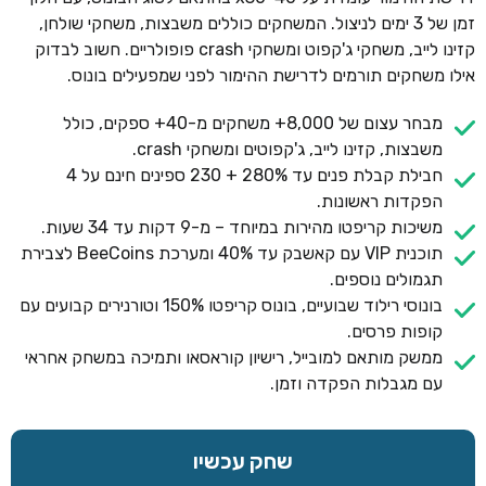
זמן של 3 ימים לניצול. המשחקים כוללים משבצות, משחקי שולחן,
קזינו לייב, משחקי ג'קפוט ומשחקי crash פופולריים. חשוב לבדוק
אילו משחקים תורמים לדרישת ההימור לפני שמפעילים בונוס.
מבחר עצום של 8,000+ משחקים מ-40+ ספקים, כולל
משבצות, קזינו לייב, ג'קפוטים ומשחקי crash.
חבילת קבלת פנים עד 280% + 230 ספינים חינם על 4
הפקדות ראשונות.
משיכות קריפטו מהירות במיוחד – מ-9 דקות עד 34 שעות.
תוכנית VIP עם קאשבק עד 40% ומערכת BeeCoins לצבירת
תגמולים נוספים.
בונוסי רילוד שבועיים, בונוס קריפטו 150% וטורנירים קבועים עם
קופות פרסים.
ממשק מותאם למובייל, רישיון קוראסאו ותמיכה במשחק אחראי
עם מגבלות הפקדה וזמן.
שחק עכשיו