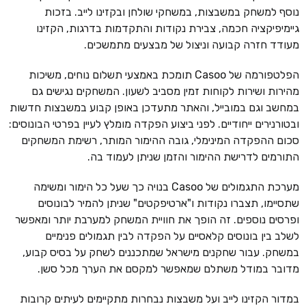
נוסף למשחק במשבצות, במשחקי שולחן ובקזינו לייב. בזכות
גיימיפיקציה חכמה, צבירת נקודות והתקדמות בדרגות, הקזינו
מעודד חזרה קבועה וניצול של מבצעים מתמשכים.
הפלטפורמה של Casoo תומכת באמצעי תשלום נוחים, משיכות
מהירות ושירות לקוחות זמין מסביב לשעון. המשחקים נגישים גם
במחשב וגם במובייל, והאתר מתעדכן באופן קבוע במשבצות חדשות
ובטורנירים ייחודיים. לפני ביצוע הפקדה מומלץ לעיין בפרטי הבונוסים:
סכום ההפקדה המינימלי, גובה ההימור המותר, רשימת המשחקים
התורמים לדרישת ההימור והזמן שניתן לעמוד בה.
מערכת התגמולים של Casoo בנויה כך שעל כל הימור ומשימה
שתסיימו, תצברו נקודות ו"ארטיפקטים" שניתן להמיר לבונוסים
ופרסים נוספים. זה הופך את חוויית המשחק למערבת יותר ומאפשר
לשלב בין בונוסים קלאסיים על הפקדה לבין תגמולים פנימיים
במשחק. עבור שחקנים מישראל שמתכננים לשחק על בסיס קבוע,
מדובר במודל משתלם שמאפשר למקסם את הערך מכל סשן.
במדור הקזינו לייב ועל משבצות נבחרות מתקיימים לעיתים קרובות