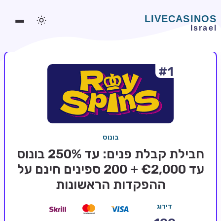
#1
משחקים אונליין
משחקים חינמיים
סלוטים אונליין
מדריכי קזינו
בונוס
מונדיאל 2026 הימורים
חבילת קבלת פנים: עד 250% בונוס
בלאקג'ק אונליין
עד €2,000 + 200 ספינים חינם על
ההפקדות הראשונות
בקרה אונליין
וידאו פוקר
דירוג
בונוסים בקזינו אונליין