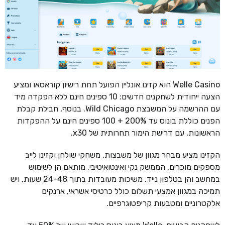
Welle Casino הוא קזינו אונליין הפועל תחת רישיון קוראסאו ומציע
הצעה ייחודית לשחקנים חדשים: 10 ספינים חינם ללא הפקדה מיד
עם ההרשמה על המשבצת Wild Chicago. בנוסף, חבילת קבלת
הפנים כוללת בונוס עד 200% + 100 ספינים חינם על ההפקדות
הראשונות, עם דרישת הימור תחרותית של x30.
הקזינו מציע מבחר מגוון של משבצות, משחקי שולחן וקזינו לייב
מספקים מוכרים. הממשק נקי ואינטואיטיבי, מותאם הן לשימוש
במחשב והן בטלפון נייד. משיכות מעובדות בתוך 24-48 שעות, ויש
תמיכה במגוון אמצעי תשלום כולל כרטיסי אשראי, ארנקים
אלקטרוניים ומטבעות קריפטוגרפיים.