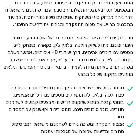
מהמבצעים זמינים רק מהפקדה במינימום מסוים, וגובה הבונוס
המקסימלי תלוי באמצעי התשלום והמטבע. עבור שחקנים מישראל זו
דרך נוחה לבדוק סוגי משחקים שונים עם סיכון נמוך יחסית, כל עוד
מתכננים מראש את סכום ההפקדה ומבינים את דרישת ההימור.
חובבי קזינו לייב ימצאו ב‑Tsars מגוון רחב של שולחנות עם טווחי
הימור שונים. ניתן לשחק רולטה, בלאק ג'ק, בקארה ומשחקי לייב
נוספים עם דילרים אמיתיים, דרך שידורי HD איכותיים. אפשר לשלב
בין משחקי לייב לסלוטים ובונוסים פעילים, אך חשוב לזכור שלא כל
משחק תורם באותה מידה לעמידה בתנאי הבונוס – הפרטים המלאים
מופיעים בתקנון של כל מבצע.
מבחר גדול של משבצות מספקי תוכן מובילים וחדר קזינו לייב
עם רולטה, בלאק ג'ק ומשחקים נוספים עם דילרים אמיתיים.
בונוסי קבלת פנים לשחקנים חדשים ומבצעים קבועים לשחקנים
חוזרים, כולל סיבובים חינם, בונוסי רילוד וקאשבק על הפסדים
נטו.
אמצעי הפקדה ומשיכה נוחים לשחקנים מישראל, זמני טיפול
מהירים ומדיניות שקופה של מגבלות ועמלות.