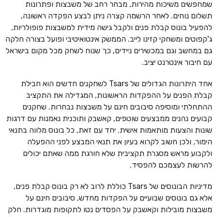
שמחפשים משיכות מהירות, מבחר רחב של משבצות ופתרונות
תשלום נוחים. לאחר הרשמה קצרה ניתן לבצע הפקדה ראשונה,
להפעיל בונוס קבלת פנים ולקבל גישה מידית למשבצות פופולריות,
ג'קפוטים ומשחקי קזינו לייב. הממשק אינטואיטיבי ופועל בצורה חלקה
גם במחשב וגם במכשירים ניידים, כך שנוח לשחק מכל מקום בישראל
עם חיבור אינטרנט יציב.
אחד היתרונות הגדולים של Tsars לשחקנים חדשים הוא חבילת
קבלת הפנים על ההפקדות הראשונות, המגדילה את התקציב
ההתחלתי ומוסיפה סיבובים חינם על משבצות נבחרות. שחקנים
קבועים נהנים ממבצעים שוטפים, קאשבק ותוכנית נאמנות עם דרגות
שונות והצעות מותאמות אישית. יחד עם זאת, כל בונוס מלווה בתנאי
הימור, ולכן חשוב לקרוא בעיון את תנאי המבצע לפני ההפעלה
ולקבוע מראש מסגרת תקציבית שלא חורגת ממה שאתם יכולים
להרשות לעצמכם להפסיד.
מדיניות הבונוסים של Tsars כוללת לרוב לא רק בונוס קבלת פנים,
אלא גם בונוסים שבועיים על הפקדות מחדש, סיבובים חינם על
משבצות מובילות וקאשבק על הפסדים נטו לתקופות מוגדרות. חלק