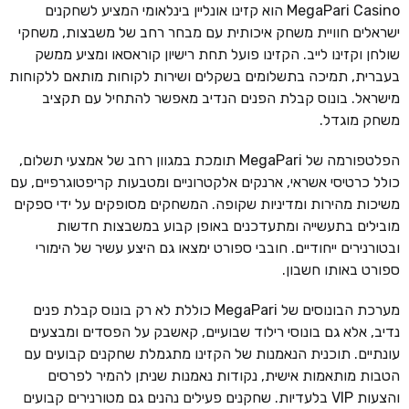
MegaPari Casino הוא קזינו אונליין בינלאומי המציע לשחקנים
ישראלים חוויית משחק איכותית עם מבחר רחב של משבצות, משחקי
שולחן וקזינו לייב. הקזינו פועל תחת רישיון קוראסאו ומציע ממשק
בעברית, תמיכה בתשלומים בשקלים ושירות לקוחות מותאם ללקוחות
מישראל. בונוס קבלת הפנים הנדיב מאפשר להתחיל עם תקציב
משחק מוגדל.
הפלטפורמה של MegaPari תומכת במגוון רחב של אמצעי תשלום,
כולל כרטיסי אשראי, ארנקים אלקטרוניים ומטבעות קריפטוגרפיים, עם
משיכות מהירות ומדיניות שקופה. המשחקים מסופקים על ידי ספקים
מובילים בתעשייה ומתעדכנים באופן קבוע במשבצות חדשות
ובטורנירים ייחודיים. חובבי ספורט ימצאו גם היצע עשיר של הימורי
ספורט באותו חשבון.
מערכת הבונוסים של MegaPari כוללת לא רק בונוס קבלת פנים
נדיב, אלא גם בונוסי רילוד שבועיים, קאשבק על הפסדים ומבצעים
עונתיים. תוכנית הנאמנות של הקזינו מתגמלת שחקנים קבועים עם
הטבות מותאמות אישית, נקודות נאמנות שניתן להמיר לפרסים
והצעות VIP בלעדיות. שחקנים פעילים נהנים גם מטורנירים קבועים