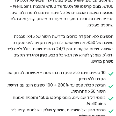
לשחקנים קבועים, Welle מציע בונוס רילוד שבועי של 50% עד
€100, בונוס קריפטו של 150% עד €100 ותוכנית WellCoins –
מטבעות נאמנות שנצברים על כל הימור וניתנים להמרה לפרסים,
ספינים חינם ובונוסים. המערכת מעודדת משחק קבוע ומתגמלת
שחקנים פעילים.
הספינים ללא הפקדה כרוכים בדרישת הימור של x45 ומגבלת
משיכה של €50, מה שמאפשר לבדוק את הקזינו לפני הפקדה
ראשונה. שירות הלקוחות זמין 24/7 במספר שפות, כולל צ'אט לייב
ודוא"ל. מומלץ לקרוא את תנאי כל מבצע בעיון ולהגדיר תקציב
משחק מראש.
10 ספינים חינם ללא הפקדה בהרשמה – אפשרות לבדוק את
הקזינו ללא סיכון.
חבילת קבלת פנים עד 200% + 100 ספינים חינם עם דרישת
הימור x30 תחרותית.
בונוסי רילוד שבועיים, בונוס קריפטו 150% ותוכנית נאמנות
WellCoins.
מבחר מגוון של משבצות, משחקי שולחן ושולחנות קזינו לייב