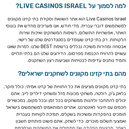
למה לסמוך על LIVE CASINOS ISRAEL?
Live Casinos Israel הוא אתר השוואת וסקירת בתי קזינו מקוונים
למשתמשים דוברי עברית. מדי חודש, אנו מעריכים מחדש את בונוסי
האתר, אפשרויות התשלום, רשימות המשחקים ואיכות שירות
הלקוחות. רק בתי קזינו שעומדים בסטנדרטים שלנו של רישוי,
אבטחה ומהירות משיכה נכללים ברשימת BEST שלנו. למרות שאנו
עשויים להרוויח הכנסות מפרסום, הדירוגים שלנו הם בלתי תלויים
ותמיד נותנים עדיפות לבטיחות ושביעות רצון השחקנים.
מהם בתי קזינו מקוונים לשחקנים ישראלים?
ROYSPINS
חבילת קבלת פנים: עד 250% בונוס עד €2,000 + 200 ספינים
חינם על ההפקדות הראשונות
בתי קזינו מקוונים מציעים את כל החוויות של קזינו אמיתי, כולל פוקר,
בלאק ג'ק, רולטה, משחקי מכונות מזל ומשחקי דילרים לייב. אתם
MEGAPARI
יכולים להתחבר וליהנות ממשחקים בכל זמן ובכל מקום, במכשירים
בונוס קבלת פנים: עד 125% בונוס עד €450 + 250 ספינים חינם
חכמים עם חיבור לאינטרנט. אתרים המותאמים למשתמשים בישראל
תומכים בהפקדות ומשיכות בשקלים, תמיכת לקוחות בעברית
WAZBEE
ואמצעי תשלום מוכרים. כדי לשחק, אתם פשוט פותחים חשבון
חבילת קבלת פנים: עד 280% בונוס עד €2,200 + 230 ספינים
באתר, מבצעים הפקדה ואז מתחילים את המשחקים שבחרתם.