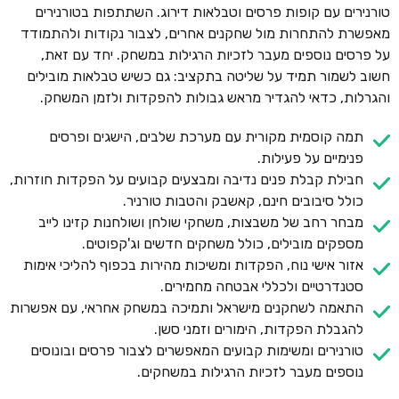
טורנירים עם קופות פרסים וטבלאות דירוג. השתתפות בטורנירים
מאפשרת להתחרות מול שחקנים אחרים, לצבור נקודות ולהתמודד
על פרסים נוספים מעבר לזכיות הרגילות במשחק. יחד עם זאת,
חשוב לשמור תמיד על שליטה בתקציב: גם כשיש טבלאות מובילים
והגרלות, כדאי להגדיר מראש גבולות להפקדות ולזמן המשחק.
תמה קוסמית מקורית עם מערכת שלבים, הישגים ופרסים
פנימיים על פעילות.
חבילת קבלת פנים נדיבה ומבצעים קבועים על הפקדות חוזרות,
כולל סיבובים חינם, קאשבק והטבות טורניר.
מבחר רחב של משבצות, משחקי שולחן ושולחנות קזינו לייב
מספקים מובילים, כולל משחקים חדשים וג'קפוטים.
אזור אישי נוח, הפקדות ומשיכות מהירות בכפוף להליכי אימות
סטנדרטיים ולכללי אבטחה מחמירים.
התאמה לשחקנים מישראל ותמיכה במשחק אחראי, עם אפשרות
להגבלת הפקדות, הימורים וזמני סשן.
טורנירים ומשימות קבועים המאפשרים לצבור פרסים ובונוסים
נוספים מעבר לזכיות הרגילות במשחקים.