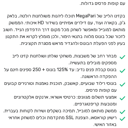
עם קופות פרסים גדולות.
בקזינו הלייב של MegaPari תוכלו ליהנות משולחנות רולטה, בלאק
ג'ק, בקארה ועוד, עם דילרים אמיתיים בשידור HD איכותי. הממשק
מותאם למובייל ומאפשר לשחק מכל מקום דרך הדפדפן הנייד. חשוב
לזכור שכל בונוס מלווה בתנאי הימור, ולכן מומלץ לקרוא את התקנון
בעיון לפני הפעלת הבונוס ולהגדיר מראש מסגרת תקציבית.
מבחר רחב של משבצות, משחקי שולחן ושולחנות קזינו לייב
מספקים מובילים בתעשייה.
בונוס קבלת פנים נדיב: עד 125% בונוס + 250 ספינים חינם על
ההפקדה הראשונה.
בונוסי רילוד שבועיים, קאשבק, תוכנית נאמנות וטורנירים קבועים
עם קופות פרסים.
אמצעי תשלום מגוונים: כרטיסי אשראי, ארנקים אלקטרוניים
ומטבעות קריפטוגרפיים.
ממשק מותאם למובייל, תמיכה בשקלים ושירות לקוחות בעברית.
רישיון קוראסאו, הצפנת SSL מתקדמת וכלים למשחק אחראי
באזור האישי.