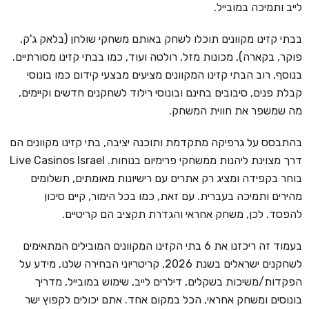
לייב ותמיכה במובייל.
בבתי קזינו מקוונים תוכלו לשחק באותם משחקי שולחן (בלאק ג'ק,
פוקר, בקארה), מכונות מזל, רולטה ועוד, כמו בבתי קזינו מסורתיים.
בנוסף, רוב הבתי קזינו המקוונים מציעים מבצעי קידום כמו בונוסי
קבלת פנים, סיבובים בחינם ובונוסי רילוד לשחקנים חדשים וקיימים,
מה שמשפר את חווית המשחק.
בהתבסס על גרפיקה מתקדמת ותוכנה יציבה, בתי קזינו מקוונים הם
דרך מצוינת ליהנות ממשחקי פרימיום בנוחות. Live Casinos Israel
בוחר בקפידה ומציג רק אתרים עם רישיונות מאומתים, תשלומים
מהירים ותמיכה בעברית. עם זאת, כמו בכל הימור, קיים סיכון
להפסד. לכן, משחק אחראי והגדרת תקציב הם קריטיים.
בעמוד זה ריכזנו את 6 בתי הקזינו המקוונים המובילים המתאימים
לשחקנים ישראלים בשנת 2026, קריטריוני הבחירה שלנו, מידע על
הפקדות/משיכות בשקלים, דילרים לייב, שימוש במובייל, מדריך
בונוסים ומשחק אחראי, הכל במקום אחד. אתם יכולים לקפוץ ישר