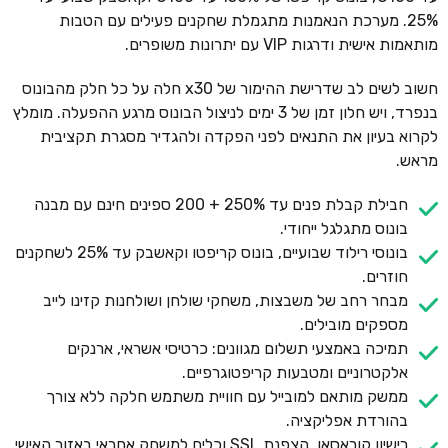
25%. מערכת הנאמנות מתגמלת שחקנים פעילים עם הטבות
מותאמות אישית ודרגות VIP עם יתרונות משופרים.
חשוב לשים לב שדרישת ההימור של x30 חלה על כל חלק מהבונוס
בנפרד, ויש חלון זמן של 3 ימים לניצול הבונוס מרגע ההפעלה. מומלץ
לקרוא בעיון את התנאים לפני הפקדה ולהגדיר מסגרת תקציבית
מראש.
חבילת קבלת פנים עד 250% + 200 ספינים חינם עם מבנה
בונוס מתגלגל ייחודי.
בונוסי רילוד שבועיים, בונוס קריפטו וקאשבק עד 25% לשחקנים
חוזרים.
מבחר רחב של משבצות, משחקי שולחן ושולחנות קזינו לייב
מספקים מובילים.
תמיכה באמצעי תשלום מגוונים: כרטיסי אשראי, ארנקים
אלקטרוניים ומטבעות קריפטוגרפיים.
ממשק מותאם למובייל עם חוויית משתמש חלקה ללא צורך
בהורדת אפליקציה.
רישיון קוראסאו, הצפנת SSL וכלים למשחק אחראי באזור האישי.