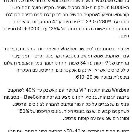
Wazbee Casino הושק בשנת 2024 ומציע מבחר עצום של למעלה
מ-8,000 משחקים מ-40 ספקים שונים. הקזינו פועל תחת רישיון
קוראסאו ומציע לשחקנים חדשים חבילת קבלת פנים נדיבה הכוללת
בונוס עד 280% ו-230 ספינים חינם על 4 ההפקדות הראשונות.
ההפקדה הראשונה מזכה בבונוס של 125% עד €200 + 50 ספינים
חינם.
אחד היתרונות הבולטים של Wazbee הוא מהירות המשיכות, במיוחד
עבור שחקנים שמשתמשים במטבעות קריפטוגרפיים – זמני עיבוד
מהירים של 9 דקות עד 34 שעות. הקזינו תומך במגוון אמצעי תשלום
כולל כרטיסי אשראי, ארנקים אלקטרוניים וקריפטו, עם הפקדה
מינימלית נמוכה של €10-20.
Wazbee מציע תוכנית VIP מקיפה עם קאשבק עד 40% לשחקנים
ברמות הגבוהות. בנוסף, הקזינו מציע מערכת BeeCoins – מטבעות
פנימיים שנצברים על כל הימור וניתנים להמרה לבונוסים ופרסים.
לשחקנים קבועים יש גם בונוסי רילוד, בונוס קריפטו של 150%
וטורנירים שבועיים עם קופות פרסים.
דרישת ההימור עומדת על x30-40 בהתאם לסוג הבונוס, עם חלון