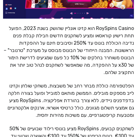
RoySpins Casino הוא קזינו אונליין שהושק בשנת 2023, הפועל
תחת רישיון קוראסאו ומציע לשחקנים חדשים חבילת קבלת פנים
נדיבה הכוללת בונוס עד 250% וסיבובים חינם על ההפקדות
הראשונות. המבנה הייחודי של הבונוס מבוסס על מערכת "טרנובר" –
הבונוס משוחרר בחלקים של 10% כל פעם שמגיעים לדרישת הימור
של x30 על ההפקדה, מה שמאפשר לשחקנים לנהל טוב יותר את
התקציב שלהם.
הפלטפורמה כוללת מבחר רחב של משבצות, משחקי שולחן וקזינו
לייב מספקים מובילים. הממשק מותאם למובייל ופועל בצורה חלקה
בדפדפנים ניידים, ללא צורך בהורדת אפליקציה. RoySpins מציע
גם אמצעי תשלום מגוונים, כולל כרטיסי אשראי, ארנקים אלקטרוניים
ומטבעות קריפטוגרפיים, עם משיכות מהירות יחסית.
לשחקנים קבועים, RoySpins מציע בונוסי רילוד שבועיים של 50%
עד €100, בונוס קריפטו של 150% עד €100 וקאשבק שבועי עד