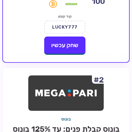
100
קזינו קריפטו
קוד קופון
קזינו PayPal
LUCKY777
טורנירי קזינו
הימורי ספורט
שחק עכשיו
אודות
צור קשר
בלוג וחדשות
#2
ביקורות
חדשות
טיפים
בונוס
מדריכים
בונוס קבלת פנים: עד 125% בונוס