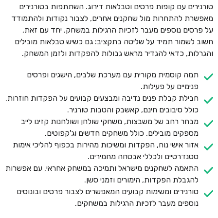
טורנירים עם קופות פרסים וטבלאות דירוג. השתתפות בטורנירים
מאפשרת להתחרות מול שחקנים אחרים, לצבור נקודות ולהתמודד
על פרסים נוספים מעבר לזכיות הרגילות במשחק. יחד עם זאת,
חשוב לשמור תמיד על שליטה בתקציב: גם כשיש טבלאות מובילים
והגרלות, כדאי להגדיר מראש גבולות להפקדות ולזמן המשחק.
תמה קוסמית מקורית עם מערכת שלבים, הישגים ופרסים
פנימיים על פעילות.
חבילת קבלת פנים נדיבה ומבצעים קבועים על הפקדות חוזרות,
כולל סיבובים חינם, קאשבק והטבות טורניר.
מבחר רחב של משבצות, משחקי שולחן ושולחנות קזינו לייב
מספקים מובילים, כולל משחקים חדשים וג'קפוטים.
אזור אישי נוח, הפקדות ומשיכות מהירות בכפוף להליכי אימות
סטנדרטיים ולכללי אבטחה מחמירים.
התאמה לשחקנים מישראל ותמיכה במשחק אחראי, עם אפשרות
להגבלת הפקדות, הימורים וזמני סשן.
טורנירים ומשימות קבועים המאפשרים לצבור פרסים ובונוסים
נוספים מעבר לזכיות הרגילות במשחקים.