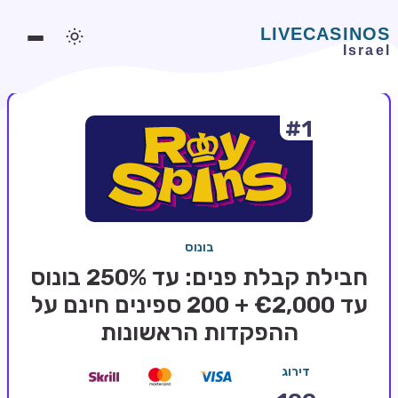
#1
משחקים אונליין
משחקים חינמיים
סלוטים אונליין
מדריכי קזינו
בונוס
מונדיאל 2026 הימורים
חבילת קבלת פנים: עד 250% בונוס
בלאקג'ק אונליין
עד €2,000 + 200 ספינים חינם על
ההפקדות הראשונות
בקרה אונליין
וידאו פוקר
דירוג
בונוסים בקזינו אונליין