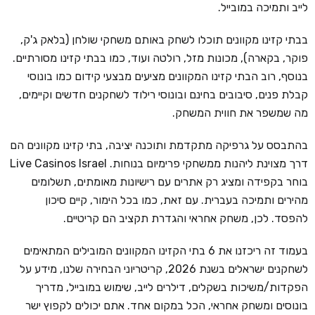
לייב ותמיכה במובייל.
בבתי קזינו מקוונים תוכלו לשחק באותם משחקי שולחן (בלאק ג'ק,
פוקר, בקארה), מכונות מזל, רולטה ועוד, כמו בבתי קזינו מסורתיים.
בנוסף, רוב הבתי קזינו המקוונים מציעים מבצעי קידום כמו בונוסי
קבלת פנים, סיבובים בחינם ובונוסי רילוד לשחקנים חדשים וקיימים,
מה שמשפר את חווית המשחק.
בהתבסס על גרפיקה מתקדמת ותוכנה יציבה, בתי קזינו מקוונים הם
דרך מצוינת ליהנות ממשחקי פרימיום בנוחות. Live Casinos Israel
בוחר בקפידה ומציג רק אתרים עם רישיונות מאומתים, תשלומים
מהירים ותמיכה בעברית. עם זאת, כמו בכל הימור, קיים סיכון
להפסד. לכן, משחק אחראי והגדרת תקציב הם קריטיים.
בעמוד זה ריכזנו את 6 בתי הקזינו המקוונים המובילים המתאימים
לשחקנים ישראלים בשנת 2026, קריטריוני הבחירה שלנו, מידע על
הפקדות/משיכות בשקלים, דילרים לייב, שימוש במובייל, מדריך
בונוסים ומשחק אחראי, הכל במקום אחד. אתם יכולים לקפוץ ישר