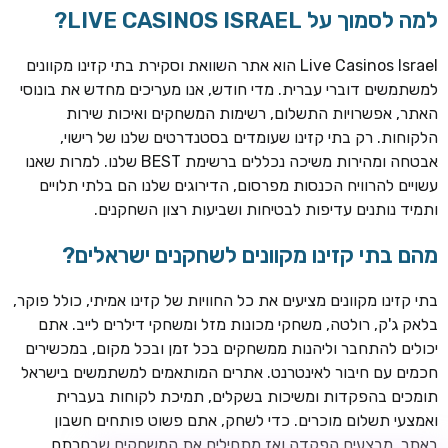
למה לסמוך על LIVE CASINOS ISRAEL?
Live Casinos Israel הוא אתר השוואת וסקירת בתי קזינו מקוונים
למשתמשים דוברי עברית. מדי חודש, אנו מעריכים מחדש את בונוסי
האתר, אפשרויות התשלום, רשימות המשחקים ואיכות שירות
הלקוחות. רק בתי קזינו שעומדים בסטנדרטים שלנו של רישוי,
אבטחה ומהירות משיכה נכללים ברשימת BEST שלנו. למרות שאנו
עשויים להרוויח הכנסות מפרסום, הדירוגים שלנו הם בלתי תלויים
ותמיד נותנים עדיפות לבטיחות ושביעות רצון השחקנים.
מהם בתי קזינו מקוונים לשחקנים ישראלים?
ROYSPINS
חבילת קבלת פנים: עד 250% בונוס עד €2,000 + 200 ספינים
חינם על ההפקדות הראשונות
בתי קזינו מקוונים מציעים את כל החוויות של קזינו אמיתי, כולל פוקר,
בלאק ג'ק, רולטה, משחקי מכונות מזל ומשחקי דילרים לייב. אתם
MEGAPARI
יכולים להתחבר וליהנות ממשחקים בכל זמן ובכל מקום, במכשירים
בונוס קבלת פנים: עד 125% בונוס עד €450 + 250 ספינים חינם
חכמים עם חיבור לאינטרנט. אתרים המותאמים למשתמשים בישראל
תומכים בהפקדות ומשיכות בשקלים, תמיכת לקוחות בעברית
WAZBEE
ואמצעי תשלום מוכרים. כדי לשחק, אתם פשוט פותחים חשבון
חבילת קבלת פנים: עד 280% בונוס עד €2,200 + 230 ספינים
באתר, מבצעים הפקדה ואז מתחילים את המשחקים שבחרתם.