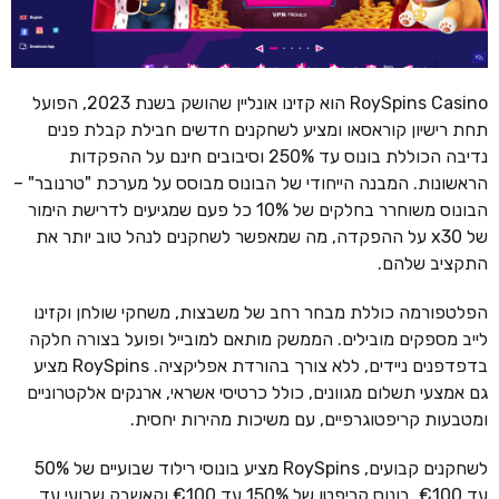
RoySpins Casino הוא קזינו אונליין שהושק בשנת 2023, הפועל
תחת רישיון קוראסאו ומציע לשחקנים חדשים חבילת קבלת פנים
נדיבה הכוללת בונוס עד 250% וסיבובים חינם על ההפקדות
הראשונות. המבנה הייחודי של הבונוס מבוסס על מערכת "טרנובר" –
הבונוס משוחרר בחלקים של 10% כל פעם שמגיעים לדרישת הימור
של x30 על ההפקדה, מה שמאפשר לשחקנים לנהל טוב יותר את
התקציב שלהם.
הפלטפורמה כוללת מבחר רחב של משבצות, משחקי שולחן וקזינו
לייב מספקים מובילים. הממשק מותאם למובייל ופועל בצורה חלקה
בדפדפנים ניידים, ללא צורך בהורדת אפליקציה. RoySpins מציע
גם אמצעי תשלום מגוונים, כולל כרטיסי אשראי, ארנקים אלקטרוניים
ומטבעות קריפטוגרפיים, עם משיכות מהירות יחסית.
לשחקנים קבועים, RoySpins מציע בונוסי רילוד שבועיים של 50%
עד €100, בונוס קריפטו של 150% עד €100 וקאשבק שבועי עד