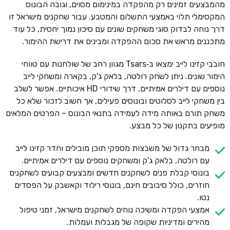
מהמבצעים זמינים רק מהפקדה במינימום מסוים, וגובה הבונוס
המקסימלי תלוי באמצעי התשלום והמטבע. עבור שחקנים מישראל זו
דרך נוחה לבדוק סוגי משחקים שונים עם סיכון נמוך יחסית, כל עוד
מתכננים מראש את סכום ההפקדה ומבינים את דרישת ההימור.
חובבי קזינו לייב ימצאו ב‑Tsars מגוון רחב של שולחנות עם טווחי
הימור שונים. ניתן לשחק רולטה, בלאק ג'ק, בקארה ומשחקי לייב
נוספים עם דילרים אמיתיים, דרך שידורי HD איכותיים. אפשר לשלב
בין משחקי לייב לסלוטים ובונוסים פעילים, אך חשוב לזכור שלא כל
משחק תורם באותה מידה לעמידה בתנאי הבונוס – הפרטים המלאים
מופיעים בתקנון של כל מבצע.
מבחר גדול של משבצות מספקי תוכן מובילים וחדר קזינו לייב
עם רולטה, בלאק ג'ק ומשחקים נוספים עם דילרים אמיתיים.
בונוסי קבלת פנים לשחקנים חדשים ומבצעים קבועים לשחקנים
חוזרים, כולל סיבובים חינם, בונוסי רילוד וקאשבק על הפסדים
נטו.
אמצעי הפקדה ומשיכה נוחים לשחקנים מישראל, זמני טיפול
מהירים ומדיניות שקופה של מגבלות ועמלות.