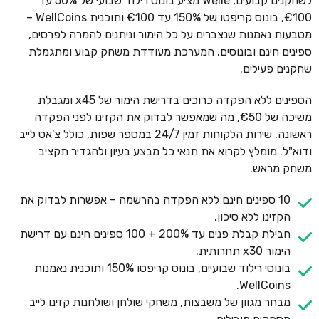
לשחקנים קבועים, Welle מציע בונוס רילוד שבועי של 50% עד
€100, בונוס קריפטו של 150% עד €100 ותוכנית WellCoins –
מטבעות נאמנות שנצברים על כל הימור וניתנים להמרה לפרסים,
ספינים חינם ובונוסים. המערכת מעודדת משחק קבוע ומתגמלת
שחקנים פעילים.
הספינים ללא הפקדה כרוכים בדרישת הימור של x45 ומגבלת
משיכה של €50, מה שמאפשר לבדוק את הקזינו לפני הפקדה
ראשונה. שירות הלקוחות זמין 24/7 במספר שפות, כולל צ'אט לייב
ודוא"ל. מומלץ לקרוא את תנאי כל מבצע בעיון ולהגדיר תקציב
משחק מראש.
10 ספינים חינם ללא הפקדה בהרשמה – אפשרות לבדוק את
הקזינו ללא סיכון.
חבילת קבלת פנים עד 200% + 100 ספינים חינם עם דרישת
הימור x30 תחרותית.
בונוסי רילוד שבועיים, בונוס קריפטו 150% ותוכנית נאמנות
WellCoins.
מבחר מגוון של משבצות, משחקי שולחן ושולחנות קזינו לייב