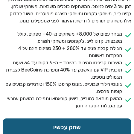
זמן של 3 ימים לניצול. המשחקים כוללים משבצות, משחקי שולחן,
קזינו לייב, משחקי ג'קפוט ומשחקי crash פופולריים. חשוב לבדוק
אילו משחקים תורמים לדרישת ההימור לפני שמפעילים בונוס.
מבחר עצום של 8,000+ משחקים מ-40+ ספקים, כולל
משבצות, קזינו לייב, ג'קפוטים ומשחקי crash.
חבילת קבלת פנים עד 280% + 230 ספינים חינם על 4
הפקדות ראשונות.
משיכות קריפטו מהירות במיוחד – מ-9 דקות עד 34 שעות.
תוכנית VIP עם קאשבק עד 40% ומערכת BeeCoins לצבירת
תגמולים נוספים.
בונוסי רילוד שבועיים, בונוס קריפטו 150% וטורנירים קבועים עם
קופות פרסים.
ממשק מותאם למובייל, רישיון קוראסאו ותמיכה במשחק אחראי
עם מגבלות הפקדה וזמן.
שחק עכשיו