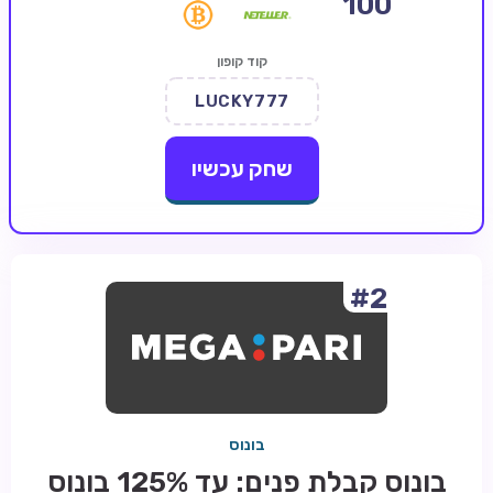
100
קזינו קריפטו
קוד קופון
קזינו PayPal
LUCKY777
טורנירי קזינו
הימורי ספורט
שחק עכשיו
אודות
צור קשר
בלוג וחדשות
#2
ביקורות
חדשות
טיפים
בונוס
מדריכים
בונוס קבלת פנים: עד 125% בונוס