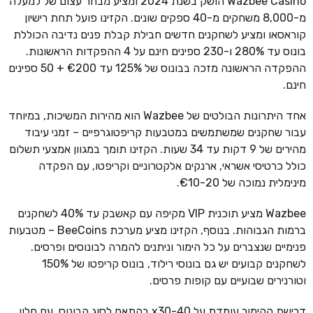
Wazbee Casino הושק בשנת 2024 ומציע מבחר עצום של למעלה
מ-8,000 משחקים מ-40 ספקים שונים. הקזינו פועל תחת רישיון
קוראסאו ומציע לשחקנים חדשים חבילת קבלת פנים נדיבה הכוללת
בונוס עד 280% ו-230 ספינים חינם על 4 ההפקדות הראשונות.
ההפקדה הראשונה מזכה בבונוס של 125% עד €200 + 50 ספינים
חינם.
אחד היתרונות הבולטים של Wazbee הוא מהירות המשיכות, במיוחד
עבור שחקנים שמשתמשים במטבעות קריפטוגרפיים – זמני עיבוד
מהירים של 9 דקות עד 34 שעות. הקזינו תומך במגוון אמצעי תשלום
כולל כרטיסי אשראי, ארנקים אלקטרוניים וקריפטו, עם הפקדה
מינימלית נמוכה של €10-20.
Wazbee מציע תוכנית VIP מקיפה עם קאשבק עד 40% לשחקנים
ברמות הגבוהות. בנוסף, הקזינו מציע מערכת BeeCoins – מטבעות
פנימיים שנצברים על כל הימור וניתנים להמרה לבונוסים ופרסים.
לשחקנים קבועים יש גם בונוסי רילוד, בונוס קריפטו של 150%
וטורנירים שבועיים עם קופות פרסים.
דרישת ההימור עומדת על x30-40 בהתאם לסוג הבונוס, עם חלון