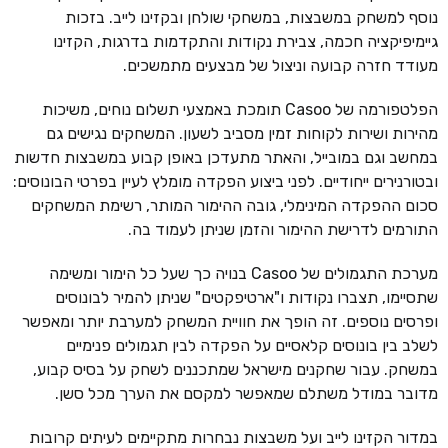
נוסף למשחק במשבצות, במשחקי שולחן ובקזינו לייב. בזכות
גיימיפיקציה חכמה, צבירת נקודות והתקדמות בדרגות, הקזינו
מעודד חזרה קבועה וניצול של מבצעים מתמשכים.
הפלטפורמה של Casoo תומכת באמצעי תשלום נוחים, משיכות
מהירות ושירות לקוחות זמין מסביב לשעון. המשחקים נגישים גם
במחשב וגם במובייל, והאתר מתעדכן באופן קבוע במשבצות חדשות
ובטורנירים ייחודיים. לפני ביצוע הפקדה מומלץ לעיין בפרטי הבונוסים:
סכום ההפקדה המינימלי, גובה ההימור המותר, רשימת המשחקים
התורמים לדרישת ההימור והזמן שניתן לעמוד בה.
מערכת התגמולים של Casoo בנויה כך שעל כל הימור ומשימה
שתסיימו, תצברו נקודות ו"ארטיפקטים" שניתן להמיר לבונוסים
ופרסים נוספים. זה הופך את חוויית המשחק למערבת יותר ומאפשר
לשלב בין בונוסים קלאסיים על הפקדה לבין תגמולים פנימיים
במשחק. עבור שחקנים מישראל שמתכננים לשחק על בסיס קבוע,
מדובר במודל משתלם שמאפשר למקסם את הערך מכל סשן.
במדור הקזינו לייב ועל משבצות נבחרות מתקיימים לעיתים קרובות