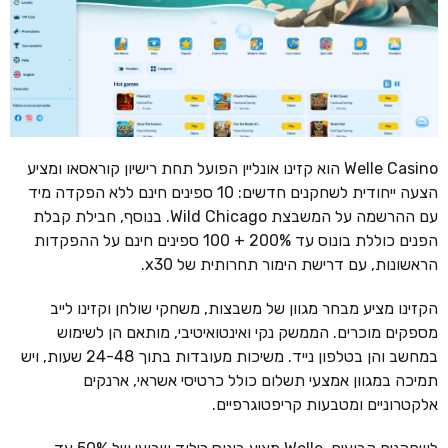
Welle Casino הוא קזינו אונליין הפועל תחת רישיון קוראסאו ומציע
הצעה ייחודית לשחקנים חדשים: 10 ספינים חינם ללא הפקדה מיד
עם ההרשמה על המשבצת Wild Chicago. בנוסף, חבילת קבלת
הפנים כוללת בונוס עד 200% + 100 ספינים חינם על ההפקדות
הראשונות, עם דרישת הימור תחרותית של x30.
הקזינו מציע מבחר מגוון של משבצות, משחקי שולחן וקזינו לייב
מספקים מוכרים. הממשק נקי ואינטואיטיבי, מותאם הן לשימוש
במחשב והן בטלפון נייד. משיכות מעובדות בתוך 24-48 שעות, ויש
תמיכה במגוון אמצעי תשלום כולל כרטיסי אשראי, ארנקים
אלקטרוניים ומטבעות קריפטוגרפיים.