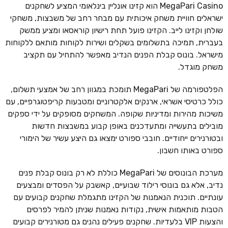
MegaPari Casino הוא קזינו אונליין בינלאומי המציע לשחקנים
ישראלים חוויית משחק איכותית עם מבחר רחב של משבצות, משחקי
שולחן וקזינו לייב. הקזינו פועל תחת רישיון קוראסאו ומציע ממשק
בעברית, תמיכה בתשלומים בשקלים ושירות לקוחות מותאם ללקוחות
מישראל. בונוס קבלת הפנים הנדיב מאפשר להתחיל עם תקציב
משחק מוגדל.
הפלטפורמה של MegaPari תומכת במגוון רחב של אמצעי תשלום,
כולל כרטיסי אשראי, ארנקים אלקטרוניים ומטבעות קריפטוגרפיים, עם
משיכות מהירות ומדיניות שקופה. המשחקים מסופקים על ידי ספקים
מובילים בתעשייה ומתעדכנים באופן קבוע במשבצות חדשות
ובטורנירים ייחודיים. חובבי ספורט ימצאו גם היצע עשיר של הימורי
ספורט באותו חשבון.
מערכת הבונוסים של MegaPari כוללת לא רק בונוס קבלת פנים
נדיב, אלא גם בונוסי רילוד שבועיים, קאשבק על הפסדים ומבצעים
עונתיים. תוכנית הנאמנות של הקזינו מתגמלת שחקנים קבועים עם
הטבות מותאמות אישית, נקודות נאמנות שניתן להמיר לפרסים
והצעות VIP בלעדיות. שחקנים פעילים נהנים גם מטורנירים קבועים