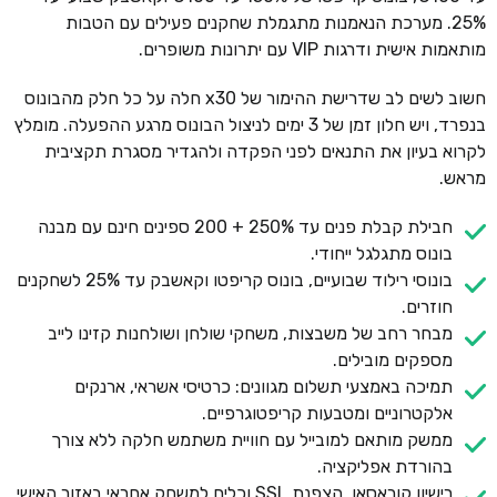
25%. מערכת הנאמנות מתגמלת שחקנים פעילים עם הטבות
מותאמות אישית ודרגות VIP עם יתרונות משופרים.
חשוב לשים לב שדרישת ההימור של x30 חלה על כל חלק מהבונוס
בנפרד, ויש חלון זמן של 3 ימים לניצול הבונוס מרגע ההפעלה. מומלץ
לקרוא בעיון את התנאים לפני הפקדה ולהגדיר מסגרת תקציבית
מראש.
חבילת קבלת פנים עד 250% + 200 ספינים חינם עם מבנה
בונוס מתגלגל ייחודי.
בונוסי רילוד שבועיים, בונוס קריפטו וקאשבק עד 25% לשחקנים
חוזרים.
מבחר רחב של משבצות, משחקי שולחן ושולחנות קזינו לייב
מספקים מובילים.
תמיכה באמצעי תשלום מגוונים: כרטיסי אשראי, ארנקים
אלקטרוניים ומטבעות קריפטוגרפיים.
ממשק מותאם למובייל עם חוויית משתמש חלקה ללא צורך
בהורדת אפליקציה.
רישיון קוראסאו, הצפנת SSL וכלים למשחק אחראי באזור האישי.