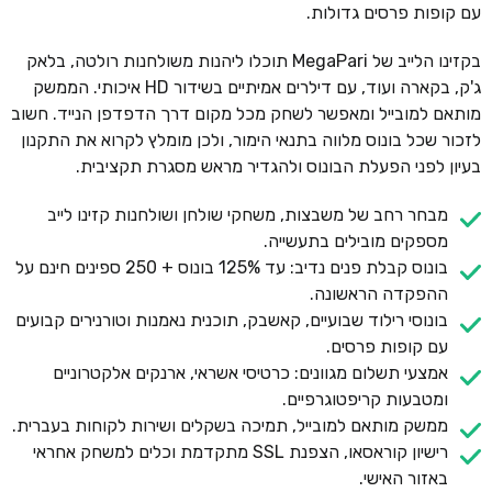
עם קופות פרסים גדולות.
בקזינו הלייב של MegaPari תוכלו ליהנות משולחנות רולטה, בלאק
ג'ק, בקארה ועוד, עם דילרים אמיתיים בשידור HD איכותי. הממשק
מותאם למובייל ומאפשר לשחק מכל מקום דרך הדפדפן הנייד. חשוב
לזכור שכל בונוס מלווה בתנאי הימור, ולכן מומלץ לקרוא את התקנון
בעיון לפני הפעלת הבונוס ולהגדיר מראש מסגרת תקציבית.
מבחר רחב של משבצות, משחקי שולחן ושולחנות קזינו לייב
מספקים מובילים בתעשייה.
בונוס קבלת פנים נדיב: עד 125% בונוס + 250 ספינים חינם על
ההפקדה הראשונה.
בונוסי רילוד שבועיים, קאשבק, תוכנית נאמנות וטורנירים קבועים
עם קופות פרסים.
אמצעי תשלום מגוונים: כרטיסי אשראי, ארנקים אלקטרוניים
ומטבעות קריפטוגרפיים.
ממשק מותאם למובייל, תמיכה בשקלים ושירות לקוחות בעברית.
רישיון קוראסאו, הצפנת SSL מתקדמת וכלים למשחק אחראי
באזור האישי.