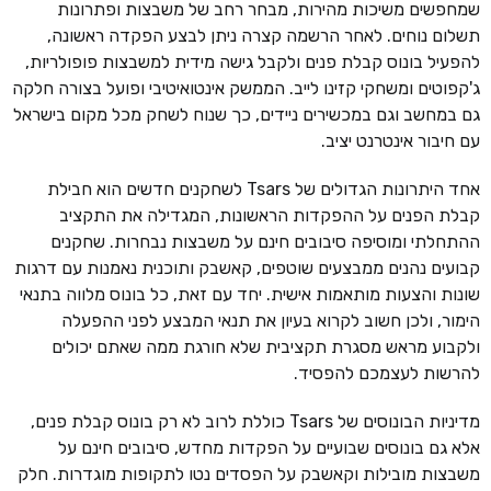
שמחפשים משיכות מהירות, מבחר רחב של משבצות ופתרונות
תשלום נוחים. לאחר הרשמה קצרה ניתן לבצע הפקדה ראשונה,
להפעיל בונוס קבלת פנים ולקבל גישה מידית למשבצות פופולריות,
ג'קפוטים ומשחקי קזינו לייב. הממשק אינטואיטיבי ופועל בצורה חלקה
גם במחשב וגם במכשירים ניידים, כך שנוח לשחק מכל מקום בישראל
עם חיבור אינטרנט יציב.
אחד היתרונות הגדולים של Tsars לשחקנים חדשים הוא חבילת
קבלת הפנים על ההפקדות הראשונות, המגדילה את התקציב
ההתחלתי ומוסיפה סיבובים חינם על משבצות נבחרות. שחקנים
קבועים נהנים ממבצעים שוטפים, קאשבק ותוכנית נאמנות עם דרגות
שונות והצעות מותאמות אישית. יחד עם זאת, כל בונוס מלווה בתנאי
הימור, ולכן חשוב לקרוא בעיון את תנאי המבצע לפני ההפעלה
ולקבוע מראש מסגרת תקציבית שלא חורגת ממה שאתם יכולים
להרשות לעצמכם להפסיד.
מדיניות הבונוסים של Tsars כוללת לרוב לא רק בונוס קבלת פנים,
אלא גם בונוסים שבועיים על הפקדות מחדש, סיבובים חינם על
משבצות מובילות וקאשבק על הפסדים נטו לתקופות מוגדרות. חלק