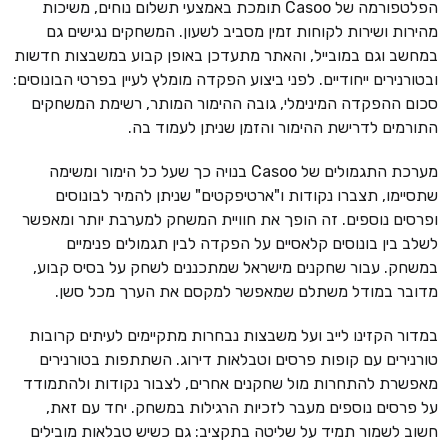
הפלטפורמה של Casoo תומכת באמצעי תשלום נוחים, משיכות
מהירות ושירות לקוחות זמין מסביב לשעון. המשחקים נגישים גם
במחשב וגם במובייל, והאתר מתעדכן באופן קבוע במשבצות חדשות
ובטורנירים ייחודיים. לפני ביצוע הפקדה מומלץ לעיין בפרטי הבונוסים:
סכום ההפקדה המינימלי, גובה ההימור המותר, רשימת המשחקים
התורמים לדרישת ההימור והזמן שניתן לעמוד בה.
מערכת התגמולים של Casoo בנויה כך שעל כל הימור ומשימה
שתסיימו, תצברו נקודות ו"ארטיפקטים" שניתן להמיר לבונוסים
ופרסים נוספים. זה הופך את חוויית המשחק למערבת יותר ומאפשר
לשלב בין בונוסים קלאסיים על הפקדה לבין תגמולים פנימיים
במשחק. עבור שחקנים מישראל שמתכננים לשחק על בסיס קבוע,
מדובר במודל משתלם שמאפשר למקסם את הערך מכל סשן.
במדור הקזינו לייב ועל משבצות נבחרות מתקיימים לעיתים קרובות
טורנירים עם קופות פרסים וטבלאות דירוג. השתתפות בטורנירים
מאפשרת להתחרות מול שחקנים אחרים, לצבור נקודות ולהתמודד
על פרסים נוספים מעבר לזכיות הרגילות במשחק. יחד עם זאת,
חשוב לשמור תמיד על שליטה בתקציב: גם כשיש טבלאות מובילים