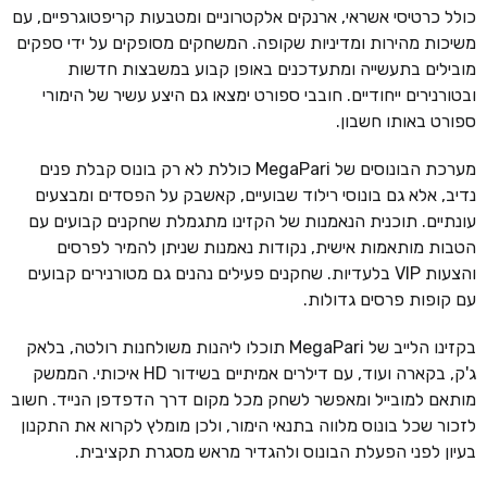
כולל כרטיסי אשראי, ארנקים אלקטרוניים ומטבעות קריפטוגרפיים, עם
משיכות מהירות ומדיניות שקופה. המשחקים מסופקים על ידי ספקים
מובילים בתעשייה ומתעדכנים באופן קבוע במשבצות חדשות
ובטורנירים ייחודיים. חובבי ספורט ימצאו גם היצע עשיר של הימורי
ספורט באותו חשבון.
מערכת הבונוסים של MegaPari כוללת לא רק בונוס קבלת פנים
נדיב, אלא גם בונוסי רילוד שבועיים, קאשבק על הפסדים ומבצעים
עונתיים. תוכנית הנאמנות של הקזינו מתגמלת שחקנים קבועים עם
הטבות מותאמות אישית, נקודות נאמנות שניתן להמיר לפרסים
והצעות VIP בלעדיות. שחקנים פעילים נהנים גם מטורנירים קבועים
עם קופות פרסים גדולות.
בקזינו הלייב של MegaPari תוכלו ליהנות משולחנות רולטה, בלאק
ג'ק, בקארה ועוד, עם דילרים אמיתיים בשידור HD איכותי. הממשק
מותאם למובייל ומאפשר לשחק מכל מקום דרך הדפדפן הנייד. חשוב
לזכור שכל בונוס מלווה בתנאי הימור, ולכן מומלץ לקרוא את התקנון
בעיון לפני הפעלת הבונוס ולהגדיר מראש מסגרת תקציבית.