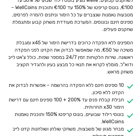
לשחקנים קבועים, Welle מציע בונוס רילוד שבועי של 50% עד
€100, בונוס קריפטו של 150% עד €100 ותוכנית WellCoins –
מטבעות נאמנות שנצברים על כל הימור וניתנים להמרה לפרסים,
ספינים חינם ובונוסים. המערכת מעודדת משחק קבוע ומתגמלת
שחקנים פעילים.
הספינים ללא הפקדה כרוכים בדרישת הימור של x45 ומגבלת
משיכה של €50, מה שמאפשר לבדוק את הקזינו לפני הפקדה
ראשונה. שירות הלקוחות זמין 24/7 במספר שפות, כולל צ'אט לייב
ודוא"ל. מומלץ לקרוא את תנאי כל מבצע בעיון ולהגדיר תקציב
משחק מראש.
10 ספינים חינם ללא הפקדה בהרשמה – אפשרות לבדוק את
הקזינו ללא סיכון.
חבילת קבלת פנים עד 200% + 100 ספינים חינם עם דרישת
הימור x30 תחרותית.
בונוסי רילוד שבועיים, בונוס קריפטו 150% ותוכנית נאמנות
WellCoins.
מבחר מגוון של משבצות, משחקי שולחן ושולחנות קזינו לייב