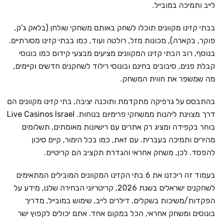
לייב ותמיכה במובייל.
בבתי קזינו מקוונים תוכלו לשחק באותם משחקי שולחן (בלאק ג'ק,
פוקר, בקארה), מכונות מזל, רולטה ועוד, כמו בבתי קזינו מסורתיים.
בנוסף, רוב הבתי קזינו המקוונים מציעים מבצעי קידום כמו בונוסי
קבלת פנים, סיבובים בחינם ובונוסי רילוד לשחקנים חדשים וקיימים,
מה שמשפר את חווית המשחק.
בהתבסס על גרפיקה מתקדמת ותוכנה יציבה, בתי קזינו מקוונים הם
דרך מצוינת ליהנות ממשחקי פרימיום בנוחות. Live Casinos Israel
בוחר בקפידה ומציג רק אתרים עם רישיונות מאומתים, תשלומים
מהירים ותמיכה בעברית. עם זאת, כמו בכל הימור, קיים סיכון
להפסד. לכן, משחק אחראי והגדרת תקציב הם קריטיים.
בעמוד זה ריכזנו את 6 בתי הקזינו המקוונים המובילים המתאימים
לשחקנים ישראלים בשנת 2026, קריטריוני הבחירה שלנו, מידע על
הפקדות/משיכות בשקלים, דילרים לייב, שימוש במובייל, מדריך
בונוסים ומשחק אחראי, הכל במקום אחד. אתם יכולים לקפוץ ישר