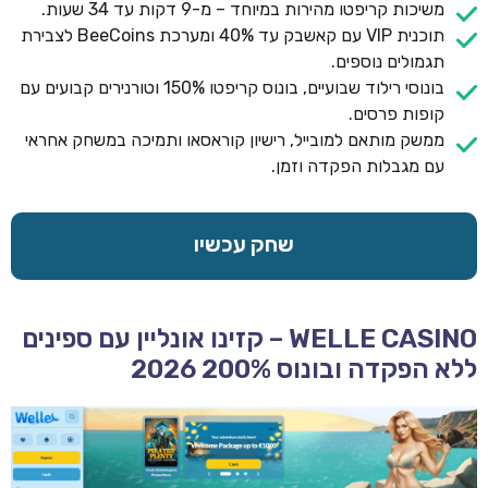
משיכות קריפטו מהירות במיוחד – מ-9 דקות עד 34 שעות.
תוכנית VIP עם קאשבק עד 40% ומערכת BeeCoins לצבירת
תגמולים נוספים.
בונוסי רילוד שבועיים, בונוס קריפטו 150% וטורנירים קבועים עם
קופות פרסים.
ממשק מותאם למובייל, רישיון קוראסאו ותמיכה במשחק אחראי
עם מגבלות הפקדה וזמן.
שחק עכשיו
WELLE CASINO – קזינו אונליין עם ספינים
ללא הפקדה ובונוס 200% 2026