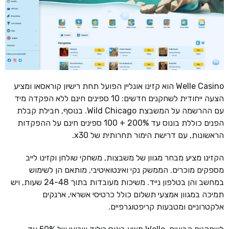
Welle Casino הוא קזינו אונליין הפועל תחת רישיון קוראסאו ומציע
הצעה ייחודית לשחקנים חדשים: 10 ספינים חינם ללא הפקדה מיד
עם ההרשמה על המשבצת Wild Chicago. בנוסף, חבילת קבלת
הפנים כוללת בונוס עד 200% + 100 ספינים חינם על ההפקדות
הראשונות, עם דרישת הימור תחרותית של x30.
הקזינו מציע מבחר מגוון של משבצות, משחקי שולחן וקזינו לייב
מספקים מוכרים. הממשק נקי ואינטואיטיבי, מותאם הן לשימוש
במחשב והן בטלפון נייד. משיכות מעובדות בתוך 24-48 שעות, ויש
תמיכה במגוון אמצעי תשלום כולל כרטיסי אשראי, ארנקים
אלקטרוניים ומטבעות קריפטוגרפיים.