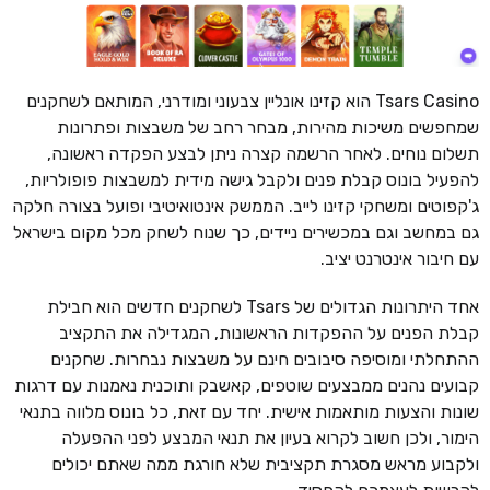
Tsars Casino הוא קזינו אונליין צבעוני ומודרני, המותאם לשחקנים
שמחפשים משיכות מהירות, מבחר רחב של משבצות ופתרונות
תשלום נוחים. לאחר הרשמה קצרה ניתן לבצע הפקדה ראשונה,
להפעיל בונוס קבלת פנים ולקבל גישה מידית למשבצות פופולריות,
ג'קפוטים ומשחקי קזינו לייב. הממשק אינטואיטיבי ופועל בצורה חלקה
גם במחשב וגם במכשירים ניידים, כך שנוח לשחק מכל מקום בישראל
עם חיבור אינטרנט יציב.
אחד היתרונות הגדולים של Tsars לשחקנים חדשים הוא חבילת
קבלת הפנים על ההפקדות הראשונות, המגדילה את התקציב
ההתחלתי ומוסיפה סיבובים חינם על משבצות נבחרות. שחקנים
קבועים נהנים ממבצעים שוטפים, קאשבק ותוכנית נאמנות עם דרגות
שונות והצעות מותאמות אישית. יחד עם זאת, כל בונוס מלווה בתנאי
הימור, ולכן חשוב לקרוא בעיון את תנאי המבצע לפני ההפעלה
ולקבוע מראש מסגרת תקציבית שלא חורגת ממה שאתם יכולים