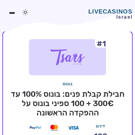
#1
משחקים אונליין
משחקים חינמיים
סלוטים אונליין
מדריכי קזינו
בונוס
מונדיאל 2026 הימורים
חבילת קבלת פנים: בונוס 100% עד
בלאקג'ק אונליין
300€ + 100 ספיני בונוס על
ההפקדה הראשונה
בקרה אונליין
וידאו פוקר
דירוג
בונוסים בקזינו אונליין