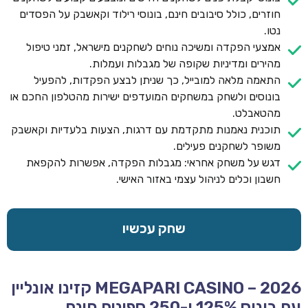
חוזרים, כולל סיבובים חינם, בונוסי רילוד וקאשבק על הפסדים
נטו.
אמצעי הפקדה ומשיכה נוחים לשחקנים מישראל, זמני טיפול
מהירים ומדיניות שקופה של מגבלות ועמלות.
התאמה מלאה למובייל, כך שניתן לבצע הפקדות, להפעיל
בונוסים ולשחק במשחקים המועדפים ישירות מהטלפון החכם או
מהטאבלט.
תוכנית נאמנות מתקדמת עם דרגות, הצעות בלעדיות וקאשבק
משופר לשחקנים פעילים.
דגש על משחק אחראי: מגבלות הפקדה, אפשרות להקפאת
חשבון וכלים לניהול עצמי באזור האישי.
שחק עכשיו
MEGAPARI CASINO – 2026 קזינו אונליין
עם בונוס 125% ו-250 ספינים חינם