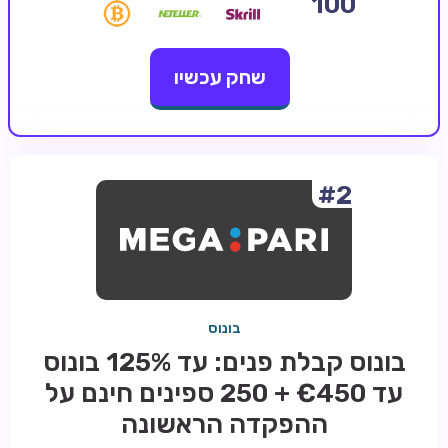
100
קזינו קריפטו
שחק עכשיו
קזינו PayPal
טורנירי קזינו
הימורי ספורט
אודות
#2
צור קשר
בלוג וחדשות
ביקורות
בונוס
חדשות
בונוס קבלת פנים: עד 125% בונוס
טיפים
עד €450 + 250 ספינים חינם על
מדריכים
ההפקדה הראשונה