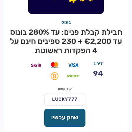
בונוס
חבילת קבלת פנים: עד 280% בונוס
עד €2,200 + 230 ספינים חינם על
4 הפקדות ראשונות
דירוג
94
קוד קופון
LUCKY777
שחק עכשיו