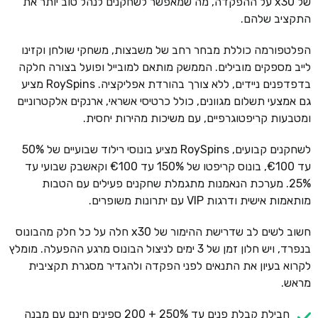
של x30 על ההפקדה, מה שמאפשר לשחקנים לנהל טוב יותר את
התקציב שלהם.
הפלטפורמה כוללת מבחר רחב של משבצות, משחקי שולחן וקזינו
לייב מספקים מובילים. הממשק מותאם למובייל ופועל בצורה חלקה
בדפדפנים ניידים, ללא צורך בהורדת אפליקציה. RoySpins מציע
גם אמצעי תשלום מגוונים, כולל כרטיסי אשראי, ארנקים אלקטרוניים
ומטבעות קריפטוגרפיים, עם משיכות מהירות יחסית.
לשחקנים קבועים, RoySpins מציע בונוסי רילוד שבועיים של 50%
עד €100, בונוס קריפטו של 150% עד €100 וקאשבק שבועי עד
25%. מערכת הנאמנות מתגמלת שחקנים פעילים עם הטבות
מותאמות אישית ודרגות VIP עם יתרונות משופרים.
חשוב לשים לב שדרישת ההימור של x30 חלה על כל חלק מהבונוס
בנפרד, ויש חלון זמן של 3 ימים לניצול הבונוס מרגע ההפעלה. מומלץ
לקרוא בעיון את התנאים לפני הפקדה ולהגדיר מסגרת תקציבית
מראש.
חבילת קבלת פנים עד 250% + 200 ספינים חינם עם מבנה