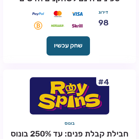
דירוג
98
שחק עכשיו
#4
בונוס
חבילת קבלת פנים: עד 250% בונוס