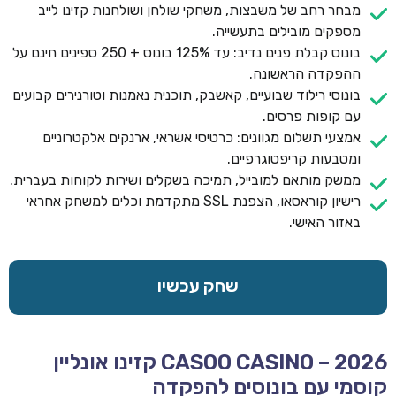
מבחר רחב של משבצות, משחקי שולחן ושולחנות קזינו לייב
מספקים מובילים בתעשייה.
בונוס קבלת פנים נדיב: עד 125% בונוס + 250 ספינים חינם על
ההפקדה הראשונה.
בונוסי רילוד שבועיים, קאשבק, תוכנית נאמנות וטורנירים קבועים
עם קופות פרסים.
אמצעי תשלום מגוונים: כרטיסי אשראי, ארנקים אלקטרוניים
ומטבעות קריפטוגרפיים.
ממשק מותאם למובייל, תמיכה בשקלים ושירות לקוחות בעברית.
רישיון קוראסאו, הצפנת SSL מתקדמת וכלים למשחק אחראי
באזור האישי.
שחק עכשיו
CASOO CASINO – 2026 קזינו אונליין
קוסמי עם בונוסים להפקדה