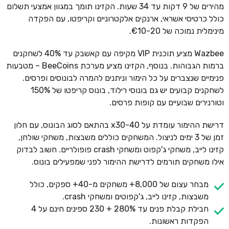
מהירים של 9 דקות עד 34 שעות. הקזינו תומך במגוון אמצעי תשלום
כולל כרטיסי אשראי, ארנקים אלקטרוניים וקריפטו, עם הפקדה
מינימלית נמוכה של €10-20.
Wazbee מציע תוכנית VIP מקיפה עם קאשבק עד 40% לשחקנים
ברמות הגבוהות. בנוסף, הקזינו מציע מערכת BeeCoins – מטבעות
פנימיים שנצברים על כל הימור וניתנים להמרה לבונוסים ופרסים.
לשחקנים קבועים יש גם בונוסי רילוד, בונוס קריפטו של 150%
וטורנירים שבועיים עם קופות פרסים.
דרישת ההימור עומדת על x30-40 בהתאם לסוג הבונוס, עם חלון
זמן של 3 ימים לניצול. המשחקים כוללים משבצות, משחקי שולחן,
קזינו לייב, משחקי ג'קפוט ומשחקי crash פופולריים. חשוב לבדוק
אילו משחקים תורמים לדרישת ההימור לפני שמפעילים בונוס.
מבחר עצום של 8,000+ משחקים מ-40+ ספקים, כולל
משבצות, קזינו לייב, ג'קפוטים ומשחקי crash.
חבילת קבלת פנים עד 280% + 230 ספינים חינם על 4
הפקדות ראשונות.