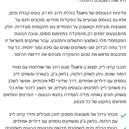
להרשות לעצמכם להפסיד.
מדיניות הבונוסים של Tsars כוללת לרוב לא רק בונוס קבלת פנים,
אלא גם בונוסים שבועיים על הפקדות מחדש, סיבובים חינם על
משבצות מובילות וקאשבק על הפסדים נטו לתקופות מוגדרות. חלק
מהמבצעים זמינים רק מהפקדה במינימום מסוים, וגובה הבונוס
המקסימלי תלוי באמצעי התשלום והמטבע. עבור שחקנים מישראל זו
דרך נוחה לבדוק סוגי משחקים שונים עם סיכון נמוך יחסית, כל עוד
מתכננים מראש את סכום ההפקדה ומבינים את דרישת ההימור.
חובבי קזינו לייב ימצאו ב‑Tsars מגוון רחב של שולחנות עם טווחי
הימור שונים. ניתן לשחק רולטה, בלאק ג'ק, בקארה ומשחקי לייב
נוספים עם דילרים אמיתיים, דרך שידורי HD איכותיים. אפשר לשלב
בין משחקי לייב לסלוטים ובונוסים פעילים, אך חשוב לזכור שלא כל
משחק תורם באותה מידה לעמידה בתנאי הבונוס – הפרטים המלאים
מופיעים בתקנון של כל מבצע.
מבחר גדול של משבצות מספקי תוכן מובילים וחדר קזינו לייב
עם רולטה, בלאק ג'ק ומשחקים נוספים עם דילרים אמיתיים.
בונוסי קבלת פנים לשחקנים חדשים ומבצעים קבועים לשחקנים