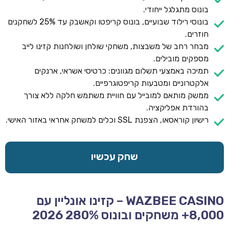
בונוס מתגלגל ייחודי.
בונוסי רילוד שבועיים, בונוס קריפטו וקאשבק עד 25% לשחקנים
חוזרים.
מבחר רחב של משבצות, משחקי שולחן ושולחנות קזינו לייב
מספקים מובילים.
תמיכה באמצעי תשלום מגוונים: כרטיסי אשראי, ארנקים
אלקטרוניים ומטבעות קריפטוגרפיים.
ממשק מותאם למובייל עם חוויית משתמש חלקה ללא צורך
בהורדת אפליקציה.
רישיון קוראסאו, הצפנת SSL וכלים למשחק אחראי באזור האישי.
שחק עכשיו
WAZBEE CASINO – קזינו אונליין עם
8,000+ משחקים ובונוס 280% 2026