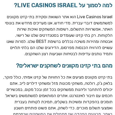
למה לסמוך על LIVE CASINOS ISRAEL?
Live Casinos Israel הוא אתר השוואת וסקירת בתי קזינו מקוונים
למשתמשים דוברי עברית. מדי חודש, אנו מעריכים מחדש את בונוסי
האתר, אפשרויות התשלום, רשימות המשחקים ואיכות שירות
הלקוחות. רק בתי קזינו שעומדים בסטנדרטים שלנו של רישוי,
אבטחה ומהירות משיכה נכללים ברשימת BEST שלנו. למרות שאנו
עשויים להרוויח הכנסות מפרסום, הדירוגים שלנו הם בלתי תלויים
ותמיד נותנים עדיפות לבטיחות ושביעות רצון השחקנים.
TSARS
חבילת קבלת פנים: בונוס 100% עד 300€ + 100 ספיני בונוס על
מהם בתי קזינו מקוונים לשחקנים ישראלים?
ההפקדה הראשונה
בתי קזינו מקוונים מציעים את כל החוויות של קזינו אמיתי, כולל פוקר,
CASOO
בלאק ג'ק, רולטה, משחקי מכונות מזל ומשחקי דילרים לייב. אתם
בונוס מתגלגל עד 2,000 ₪ + 200 ספינים חינם לשחקנים
יכולים להתחבר וליהנות ממשחקים בכל זמן ובכל מקום, במכשירים
חדשים
חכמים עם חיבור לאינטרנט. אתרים המותאמים למשתמשים בישראל
ROYSPINS
תומכים בהפקדות ומשיכות בשקלים, תמיכת לקוחות בעברית
חבילת קבלת פנים: עד 250% בונוס עד €2,000 + 200 ספינים
ואמצעי תשלום מוכרים. כדי לשחק, אתם פשוט פותחים חשבון
חינם על ההפקדות הראשונות
באתר, מבצעים הפקדה ואז מתחילים את המשחקים שבחרתם.