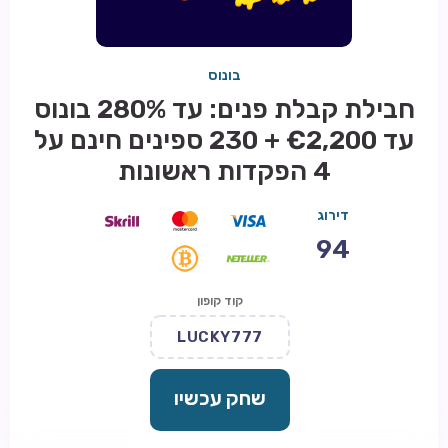
בונוס
חבילת קבלת פנים: עד 280% בונוס
עד €2,200 + 230 ספינים חינם על
4 הפקדות ראשונות
דירוג
94
קוד קופון
LUCKY777
שחק עכשיו