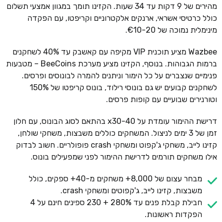
מהירים של 9 דקות עד 34 שעות. הקזינו תומך במגוון אמצעי תשלום
כולל כרטיסי אשראי, ארנקים אלקטרוניים וקריפטו, עם הפקדה
מינימלית נמוכה של €10-20.
Wazbee מציע תוכנית VIP מקיפה עם קאשבק עד 40% לשחקנים
ברמות הגבוהות. בנוסף, הקזינו מציע מערכת BeeCoins – מטבעות
פנימיים שנצברים על כל הימור וניתנים להמרה לבונוסים ופרסים.
לשחקנים קבועים יש גם בונוסי רילוד, בונוס קריפטו של 150%
וטורנירים שבועיים עם קופות פרסים.
דרישת ההימור עומדת על x30-40 בהתאם לסוג הבונוס, עם חלון
זמן של 3 ימים לניצול. המשחקים כוללים משבצות, משחקי שולחן,
קזינו לייב, משחקי ג'קפוט ומשחקי crash פופולריים. חשוב לבדוק
אילו משחקים תורמים לדרישת ההימור לפני שמפעילים בונוס.
מבחר עצום של 8,000+ משחקים מ-40+ ספקים, כולל
משבצות, קזינו לייב, ג'קפוטים ומשחקי crash.
חבילת קבלת פנים עד 280% + 230 ספינים חינם על 4
הפקדות ראשונות.