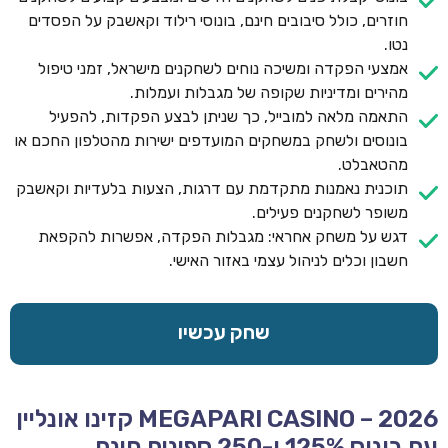
חוזרים, כולל סיבובים חינם, בונוסי רילוד וקאשבק על הפסדים
נטו.
אמצעי הפקדה ומשיכה נוחים לשחקנים מישראל, זמני טיפול
מהירים ומדיניות שקופה של מגבלות ועמלות.
התאמה מלאה למובייל, כך שניתן לבצע הפקדות, להפעיל
בונוסים ולשחק במשחקים המועדפים ישירות מהטלפון החכם או
מהטאבלט.
תוכנית נאמנות מתקדמת עם דרגות, הצעות בלעדיות וקאשבק
משופר לשחקנים פעילים.
דגש על משחק אחראי: מגבלות הפקדה, אפשרות להקפאת
חשבון וכלים לניהול עצמי באזור האישי.
שחק עכשיו
MEGAPARI CASINO – 2026 קזינו אונליין
עם בונוס 125% ו-250 ספינים חינם