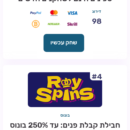
דירוג
98
שחק עכשיו
#4
בונוס
חבילת קבלת פנים: עד 250% בונוס