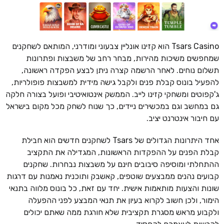
Tsars Casino הוא קזינו אונליין צבעוני ומודרני, המותאם לשחקנים
שמחפשים משיכות מהירות, מבחר רחב של משבצות ופתרונות
תשלום נוחים. לאחר הרשמה קצרה ניתן לבצע הפקדה ראשונה,
להפעיל בונוס קבלת פנים ולקבל גישה מידית למשבצות פופולריות,
ג'קפוטים ומשחקי קזינו לייב. הממשק אינטואיטיבי ופועל בצורה חלקה
גם במחשב וגם במכשירים ניידים, כך שנוח לשחק מכל מקום בישראל
עם חיבור אינטרנט יציב.
אחד היתרונות הגדולים של Tsars לשחקנים חדשים הוא חבילת
קבלת הפנים על ההפקדות הראשונות, המגדילה את התקציב
ההתחלתי ומוסיפה סיבובים חינם על משבצות נבחרות. שחקנים
קבועים נהנים ממבצעים שוטפים, קאשבק ותוכנית נאמנות עם דרגות
שונות והצעות מותאמות אישית. יחד עם זאת, כל בונוס מלווה בתנאי
הימור, ולכן חשוב לקרוא בעיון את תנאי המבצע לפני ההפעלה
ולקבוע מראש מסגרת תקציבית שלא חורגת ממה שאתם יכולים