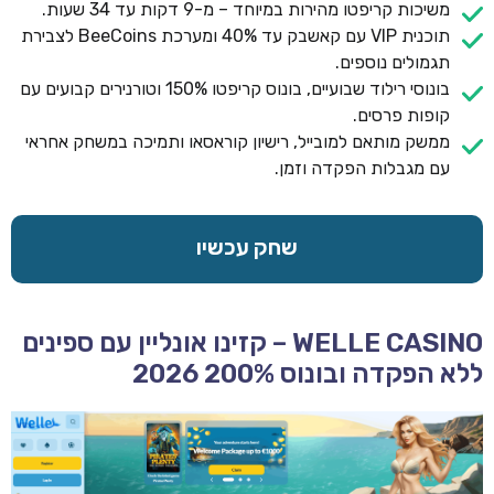
משיכות קריפטו מהירות במיוחד – מ-9 דקות עד 34 שעות.
תוכנית VIP עם קאשבק עד 40% ומערכת BeeCoins לצבירת
תגמולים נוספים.
בונוסי רילוד שבועיים, בונוס קריפטו 150% וטורנירים קבועים עם
קופות פרסים.
ממשק מותאם למובייל, רישיון קוראסאו ותמיכה במשחק אחראי
עם מגבלות הפקדה וזמן.
שחק עכשיו
WELLE CASINO – קזינו אונליין עם ספינים
ללא הפקדה ובונוס 200% 2026