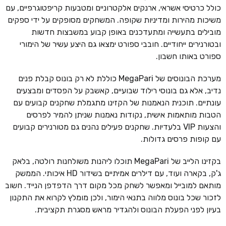
כולל כרטיסי אשראי, ארנקים אלקטרוניים ומטבעות קריפטוגרפיים, עם
משיכות מהירות ומדיניות שקופה. המשחקים מסופקים על ידי ספקים
מובילים בתעשייה ומתעדכנים באופן קבוע במשבצות חדשות
ובטורנירים ייחודיים. חובבי ספורט ימצאו גם היצע עשיר של הימורי
ספורט באותו חשבון.
מערכת הבונוסים של MegaPari כוללת לא רק בונוס קבלת פנים
נדיב, אלא גם בונוסי רילוד שבועיים, קאשבק על הפסדים ומבצעים
עונתיים. תוכנית הנאמנות של הקזינו מתגמלת שחקנים קבועים עם
הטבות מותאמות אישית, נקודות נאמנות שניתן להמיר לפרסים
והצעות VIP בלעדיות. שחקנים פעילים נהנים גם מטורנירים קבועים
עם קופות פרסים גדולות.
בקזינו הלייב של MegaPari תוכלו ליהנות משולחנות רולטה, בלאק
ג'ק, בקארה ועוד, עם דילרים אמיתיים בשידור HD איכותי. הממשק
מותאם למובייל ומאפשר לשחק מכל מקום דרך הדפדפן הנייד. חשוב
לזכור שכל בונוס מלווה בתנאי הימור, ולכן מומלץ לקרוא את התקנון
בעיון לפני הפעלת הבונוס ולהגדיר מראש מסגרת תקציבית.