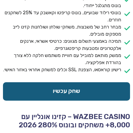
בונוס מתגלגל ייחודי.
בונוסי רילוד שבועיים, בונוס קריפטו וקאשבק עד 25% לשחקנים
חוזרים.
מבחר רחב של משבצות, משחקי שולחן ושולחנות קזינו לייב
מספקים מובילים.
תמיכה באמצעי תשלום מגוונים: כרטיסי אשראי, ארנקים
אלקטרוניים ומטבעות קריפטוגרפיים.
ממשק מותאם למובייל עם חוויית משתמש חלקה ללא צורך
בהורדת אפליקציה.
רישיון קוראסאו, הצפנת SSL וכלים למשחק אחראי באזור האישי.
שחק עכשיו
WAZBEE CASINO – קזינו אונליין עם
8,000+ משחקים ובונוס 280% 2026