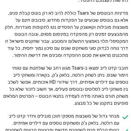
להרשות לעצמכם להפסיד.
מדיניות הבונוסים של Tsars כוללת לרוב לא רק בונוס קבלת פנים,
אלא גם בונוסים שבועיים על הפקדות מחדש, סיבובים חינם על
משבצות מובילות וקאשבק על הפסדים נטו לתקופות מוגדרות. חלק
מהמבצעים זמינים רק מהפקדה במינימום מסוים, וגובה הבונוס
המקסימלי תלוי באמצעי התשלום והמטבע. עבור שחקנים מישראל זו
דרך נוחה לבדוק סוגי משחקים שונים עם סיכון נמוך יחסית, כל עוד
מתכננים מראש את סכום ההפקדה ומבינים את דרישת ההימור.
חובבי קזינו לייב ימצאו ב‑Tsars מגוון רחב של שולחנות עם טווחי
הימור שונים. ניתן לשחק רולטה, בלאק ג'ק, בקארה ומשחקי לייב
נוספים עם דילרים אמיתיים, דרך שידורי HD איכותיים. אפשר לשלב
בין משחקי לייב לסלוטים ובונוסים פעילים, אך חשוב לזכור שלא כל
משחק תורם באותה מידה לעמידה בתנאי הבונוס – הפרטים המלאים
מופיעים בתקנון של כל מבצע.
מבחר גדול של משבצות מספקי תוכן מובילים וחדר קזינו לייב
עם רולטה, בלאק ג'ק ומשחקים נוספים עם דילרים אמיתיים.
בונוסי קבלת פנים לשחקנים חדשים ומבצעים קבועים לשחקנים