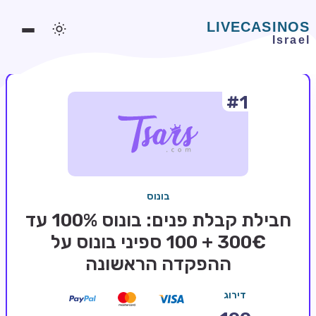
#1
משחקים אונליין
משחקים חינמיים
סלוטים אונליין
מדריכי קזינו
בונוס
מונדיאל 2026 הימורים
חבילת קבלת פנים: בונוס 100% עד
בלאקג'ק אונליין
300€ + 100 ספיני בונוס על
ההפקדה הראשונה
בקרה אונליין
וידאו פוקר
דירוג
בונוסים בקזינו אונליין