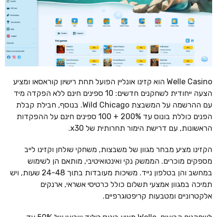
Welle Casino הוא קזינו אונליין הפועל תחת רישיון קוראסאו ומציע
הצעה ייחודית לשחקנים חדשים: 10 ספינים חינם ללא הפקדה מיד
עם ההרשמה על המשבצת Wild Chicago. בנוסף, חבילת קבלת
הפנים כוללת בונוס עד 200% + 100 ספינים חינם על ההפקדות
הראשונות, עם דרישת הימור תחרותית של x30.
הקזינו מציע מבחר מגוון של משבצות, משחקי שולחן וקזינו לייב
מספקים מוכרים. הממשק נקי ואינטואיטיבי, מותאם הן לשימוש
במחשב והן בטלפון נייד. משיכות מעובדות בתוך 24-48 שעות, ויש
תמיכה במגוון אמצעי תשלום כולל כרטיסי אשראי, ארנקים
אלקטרוניים ומטבעות קריפטוגרפיים.