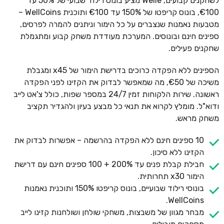
לשחקנים קבועים, Welle מציע בונוס רילוד שבועי של 50% עד
€100, בונוס קריפטו של 150% עד €100 ותוכנית WellCoins –
מטבעות נאמנות שנצברים על כל הימור וניתנים להמרה לפרסים,
ספינים חינם ובונוסים. המערכת מעודדת משחק קבוע ומתגמלת
שחקנים פעילים.
הספינים ללא הפקדה כרוכים בדרישת הימור של x45 ומגבלת
משיכה של €50, מה שמאפשר לבדוק את הקזינו לפני הפקדה
ראשונה. שירות הלקוחות זמין 24/7 במספר שפות, כולל צ'אט לייב
ודוא"ל. מומלץ לקרוא את תנאי כל מבצע בעיון ולהגדיר תקציב
משחק מראש.
10 ספינים חינם ללא הפקדה בהרשמה – אפשרות לבדוק את
הקזינו ללא סיכון.
חבילת קבלת פנים עד 200% + 100 ספינים חינם עם דרישת
הימור x30 תחרותית.
בונוסי רילוד שבועיים, בונוס קריפטו 150% ותוכנית נאמנות
WellCoins.
מבחר מגוון של משבצות, משחקי שולחן ושולחנות קזינו לייב