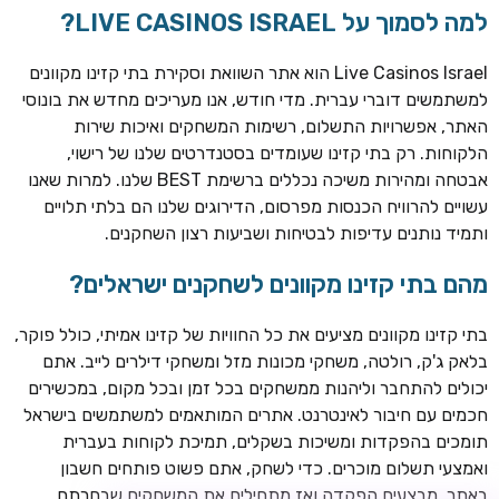
למה לסמוך על LIVE CASINOS ISRAEL?
Live Casinos Israel הוא אתר השוואת וסקירת בתי קזינו מקוונים
למשתמשים דוברי עברית. מדי חודש, אנו מעריכים מחדש את בונוסי
האתר, אפשרויות התשלום, רשימות המשחקים ואיכות שירות
הלקוחות. רק בתי קזינו שעומדים בסטנדרטים שלנו של רישוי,
אבטחה ומהירות משיכה נכללים ברשימת BEST שלנו. למרות שאנו
עשויים להרוויח הכנסות מפרסום, הדירוגים שלנו הם בלתי תלויים
ותמיד נותנים עדיפות לבטיחות ושביעות רצון השחקנים.
TSARS
חבילת קבלת פנים: בונוס 100% עד 300€ + 100 ספיני בונוס על
מהם בתי קזינו מקוונים לשחקנים ישראלים?
ההפקדה הראשונה
בתי קזינו מקוונים מציעים את כל החוויות של קזינו אמיתי, כולל פוקר,
CASOO
בלאק ג'ק, רולטה, משחקי מכונות מזל ומשחקי דילרים לייב. אתם
בונוס מתגלגל עד 2,000 ₪ + 200 ספינים חינם לשחקנים
יכולים להתחבר וליהנות ממשחקים בכל זמן ובכל מקום, במכשירים
חדשים
חכמים עם חיבור לאינטרנט. אתרים המותאמים למשתמשים בישראל
ROYSPINS
תומכים בהפקדות ומשיכות בשקלים, תמיכת לקוחות בעברית
חבילת קבלת פנים: עד 250% בונוס עד €2,000 + 200 ספינים
ואמצעי תשלום מוכרים. כדי לשחק, אתם פשוט פותחים חשבון
חינם על ההפקדות הראשונות
באתר, מבצעים הפקדה ואז מתחילים את המשחקים שבחרתם.