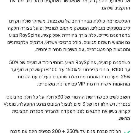
של x30 על ההפקדה, מה שמאפשר לשחקנים לנהל טוב יותר את
התקציב שלהם.
הפלטפורמה כוללת מבחר רחב של משבצות, משחקי שולחן וקזינו
לייב מספקים מובילים. הממשק מותאם למובייל ופועל בצורה חלקה
בדפדפנים ניידים, ללא צורך בהורדת אפליקציה. RoySpins מציע
גם אמצעי תשלום מגוונים, כולל כרטיסי אשראי, ארנקים אלקטרוניים
ומטבעות קריפטוגרפיים, עם משיכות מהירות יחסית.
לשחקנים קבועים, RoySpins מציע בונוסי רילוד שבועיים של 50%
עד €100, בונוס קריפטו של 150% עד €100 וקאשבק שבועי עד
25%. מערכת הנאמנות מתגמלת שחקנים פעילים עם הטבות
מותאמות אישית ודרגות VIP עם יתרונות משופרים.
חשוב לשים לב שדרישת ההימור של x30 חלה על כל חלק מהבונוס
בנפרד, ויש חלון זמן של 3 ימים לניצול הבונוס מרגע ההפעלה. מומלץ
לקרוא בעיון את התנאים לפני הפקדה ולהגדיר מסגרת תקציבית
מראש.
חבילת קבלת פנים עד 250% + 200 ספינים חינם עם מבנה