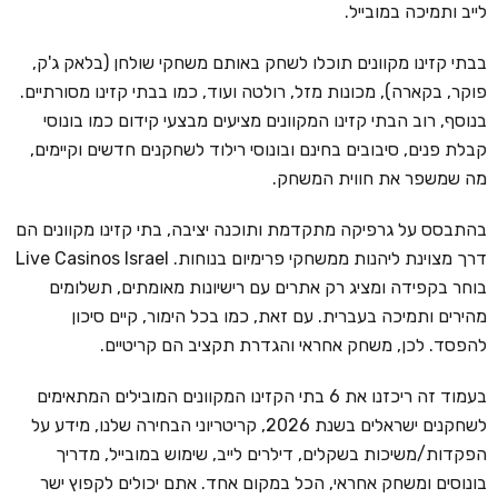
לייב ותמיכה במובייל.
בבתי קזינו מקוונים תוכלו לשחק באותם משחקי שולחן (בלאק ג'ק,
פוקר, בקארה), מכונות מזל, רולטה ועוד, כמו בבתי קזינו מסורתיים.
בנוסף, רוב הבתי קזינו המקוונים מציעים מבצעי קידום כמו בונוסי
קבלת פנים, סיבובים בחינם ובונוסי רילוד לשחקנים חדשים וקיימים,
מה שמשפר את חווית המשחק.
בהתבסס על גרפיקה מתקדמת ותוכנה יציבה, בתי קזינו מקוונים הם
דרך מצוינת ליהנות ממשחקי פרימיום בנוחות. Live Casinos Israel
בוחר בקפידה ומציג רק אתרים עם רישיונות מאומתים, תשלומים
מהירים ותמיכה בעברית. עם זאת, כמו בכל הימור, קיים סיכון
להפסד. לכן, משחק אחראי והגדרת תקציב הם קריטיים.
בעמוד זה ריכזנו את 6 בתי הקזינו המקוונים המובילים המתאימים
לשחקנים ישראלים בשנת 2026, קריטריוני הבחירה שלנו, מידע על
הפקדות/משיכות בשקלים, דילרים לייב, שימוש במובייל, מדריך
בונוסים ומשחק אחראי, הכל במקום אחד. אתם יכולים לקפוץ ישר