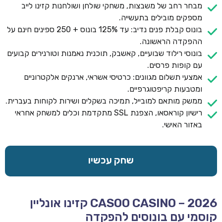
מבחר רחב של משבצות, משחקי שולחן ושולחנות קזינו לייב
מספקים מובילים בתעשייה.
בונוס קבלת פנים נדיב: עד 125% בונוס + 250 ספינים חינם על
ההפקדה הראשונה.
בונוסי רילוד שבועיים, קאשבק, תוכנית נאמנות וטורנירים קבועים
עם קופות פרסים.
אמצעי תשלום מגוונים: כרטיסי אשראי, ארנקים אלקטרוניים
ומטבעות קריפטוגרפיים.
ממשק מותאם למובייל, תמיכה בשקלים ושירות לקוחות בעברית.
רישיון קוראסאו, הצפנת SSL מתקדמת וכלים למשחק אחראי
באזור האישי.
שחק עכשיו
CASOO CASINO – 2026 קזינו אונליין
קוסמי עם בונוסים להפקדה