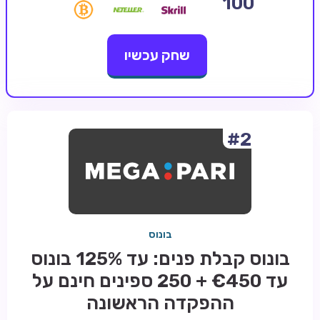
100
קזינו קריפטו
שחק עכשיו
קזינו PayPal
טורנירי קזינו
הימורי ספורט
אודות
#2
צור קשר
בלוג וחדשות
ביקורות
בונוס
חדשות
בונוס קבלת פנים: עד 125% בונוס
טיפים
עד €450 + 250 ספינים חינם על
מדריכים
ההפקדה הראשונה