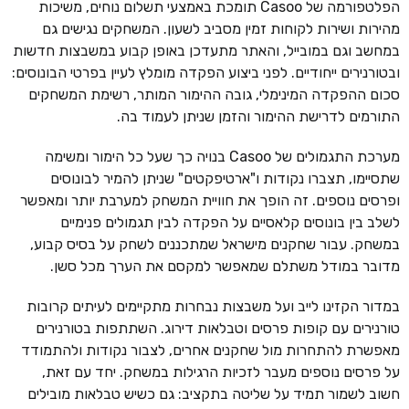
הפלטפורמה של Casoo תומכת באמצעי תשלום נוחים, משיכות
מהירות ושירות לקוחות זמין מסביב לשעון. המשחקים נגישים גם
במחשב וגם במובייל, והאתר מתעדכן באופן קבוע במשבצות חדשות
ובטורנירים ייחודיים. לפני ביצוע הפקדה מומלץ לעיין בפרטי הבונוסים:
סכום ההפקדה המינימלי, גובה ההימור המותר, רשימת המשחקים
התורמים לדרישת ההימור והזמן שניתן לעמוד בה.
מערכת התגמולים של Casoo בנויה כך שעל כל הימור ומשימה
שתסיימו, תצברו נקודות ו"ארטיפקטים" שניתן להמיר לבונוסים
ופרסים נוספים. זה הופך את חוויית המשחק למערבת יותר ומאפשר
לשלב בין בונוסים קלאסיים על הפקדה לבין תגמולים פנימיים
במשחק. עבור שחקנים מישראל שמתכננים לשחק על בסיס קבוע,
מדובר במודל משתלם שמאפשר למקסם את הערך מכל סשן.
במדור הקזינו לייב ועל משבצות נבחרות מתקיימים לעיתים קרובות
טורנירים עם קופות פרסים וטבלאות דירוג. השתתפות בטורנירים
מאפשרת להתחרות מול שחקנים אחרים, לצבור נקודות ולהתמודד
על פרסים נוספים מעבר לזכיות הרגילות במשחק. יחד עם זאת,
חשוב לשמור תמיד על שליטה בתקציב: גם כשיש טבלאות מובילים