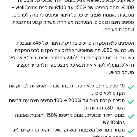
לשחקנים קבועים, Welle מציע בונוס רילוד שבועי של 50% עד
€100, בונוס קריפטו של 150% עד €100 ותוכנית WellCoins –
מטבעות נאמנות שנצברים על כל הימור וניתנים להמרה לפרסים,
ספינים חינם ובונוסים. המערכת מעודדת משחק קבוע ומתגמלת
שחקנים פעילים.
הספינים ללא הפקדה כרוכים בדרישת הימור של x45 ומגבלת
משיכה של €50, מה שמאפשר לבדוק את הקזינו לפני הפקדה
ראשונה. שירות הלקוחות זמין 24/7 במספר שפות, כולל צ'אט לייב
ודוא"ל. מומלץ לקרוא את תנאי כל מבצע בעיון ולהגדיר תקציב
משחק מראש.
10 ספינים חינם ללא הפקדה בהרשמה – אפשרות לבדוק את
הקזינו ללא סיכון.
חבילת קבלת פנים עד 200% + 100 ספינים חינם עם דרישת
הימור x30 תחרותית.
בונוסי רילוד שבועיים, בונוס קריפטו 150% ותוכנית נאמנות
WellCoins.
מבחר מגוון של משבצות, משחקי שולחן ושולחנות קזינו לייב