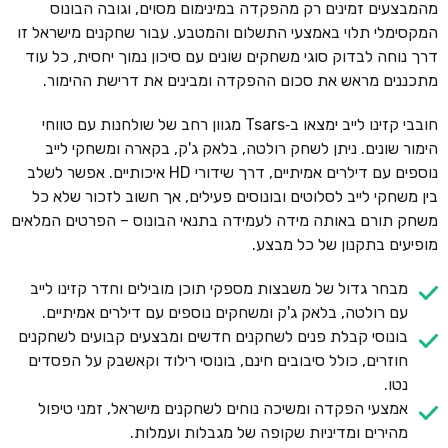
מהמבצעים זמינים רק מהפקדה במינימום מסוים, וגובה הבונוס
המקסימלי תלוי באמצעי התשלום והמטבע. עבור שחקנים מישראל זו
דרך נוחה לבדוק סוגי משחקים שונים עם סיכון נמוך יחסית, כל עוד
מתכננים מראש את סכום ההפקדה ומבינים את דרישת ההימור.
חובבי קזינו לייב ימצאו ב‑Tsars מגוון רחב של שולחנות עם טווחי
הימור שונים. ניתן לשחק רולטה, בלאק ג'ק, בקארה ומשחקי לייב
נוספים עם דילרים אמיתיים, דרך שידורי HD איכותיים. אפשר לשלב
בין משחקי לייב לסלוטים ובונוסים פעילים, אך חשוב לזכור שלא כל
משחק תורם באותה מידה לעמידה בתנאי הבונוס – הפרטים המלאים
מופיעים בתקנון של כל מבצע.
מבחר גדול של משבצות מספקי תוכן מובילים וחדר קזינו לייב
עם רולטה, בלאק ג'ק ומשחקים נוספים עם דילרים אמיתיים.
בונוסי קבלת פנים לשחקנים חדשים ומבצעים קבועים לשחקנים
חוזרים, כולל סיבובים חינם, בונוסי רילוד וקאשבק על הפסדים
נטו.
אמצעי הפקדה ומשיכה נוחים לשחקנים מישראל, זמני טיפול
מהירים ומדיניות שקופה של מגבלות ועמלות.