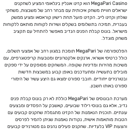
MegaPari Casino הוא קזינו אונליין בינלאומי המציע לשחקנים
ישראלים חוויית משחק איכותית עם מבחר רחב של משבצות, משחקי
שולחן וקזינו לייב. הקזינו פועל תחת רישיון קוראסאו ומציע ממשק
בעברית, תמיכה בתשלומים בשקלים ושירות לקוחות מותאם ללקוחות
מישראל. בונוס קבלת הפנים הנדיב מאפשר להתחיל עם תקציב
משחק מוגדל.
הפלטפורמה של MegaPari תומכת במגוון רחב של אמצעי תשלום,
כולל כרטיסי אשראי, ארנקים אלקטרוניים ומטבעות קריפטוגרפיים, עם
משיכות מהירות ומדיניות שקופה. המשחקים מסופקים על ידי ספקים
מובילים בתעשייה ומתעדכנים באופן קבוע במשבצות חדשות
ובטורנירים ייחודיים. חובבי ספורט ימצאו גם היצע עשיר של הימורי
ספורט באותו חשבון.
מערכת הבונוסים של MegaPari כוללת לא רק בונוס קבלת פנים
נדיב, אלא גם בונוסי רילוד שבועיים, קאשבק על הפסדים ומבצעים
עונתיים. תוכנית הנאמנות של הקזינו מתגמלת שחקנים קבועים עם
הטבות מותאמות אישית, נקודות נאמנות שניתן להמיר לפרסים
והצעות VIP בלעדיות. שחקנים פעילים נהנים גם מטורנירים קבועים