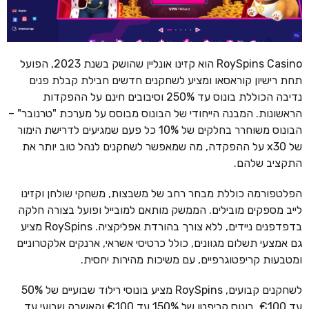
RoySpins Casino הוא קזינו אונליין שהושק בשנת 2023, הפועל
תחת רישיון קוראסאו ומציע לשחקנים חדשים חבילת קבלת פנים
נדיבה הכוללת בונוס עד 250% וסיבובים חינם על ההפקדות
הראשונות. המבנה הייחודי של הבונוס מבוסס על מערכת "טרנובר" –
הבונוס משוחרר בחלקים של 10% כל פעם שמגיעים לדרישת הימור
של x30 על ההפקדה, מה שמאפשר לשחקנים לנהל טוב יותר את
התקציב שלהם.
הפלטפורמה כוללת מבחר רחב של משבצות, משחקי שולחן וקזינו
לייב מספקים מובילים. הממשק מותאם למובייל ופועל בצורה חלקה
בדפדפנים ניידים, ללא צורך בהורדת אפליקציה. RoySpins מציע
גם אמצעי תשלום מגוונים, כולל כרטיסי אשראי, ארנקים אלקטרוניים
ומטבעות קריפטוגרפיים, עם משיכות מהירות יחסית.
לשחקנים קבועים, RoySpins מציע בונוסי רילוד שבועיים של 50%
עד €100, בונוס קריפטו של 150% עד €100 וקאשבק שבועי עד