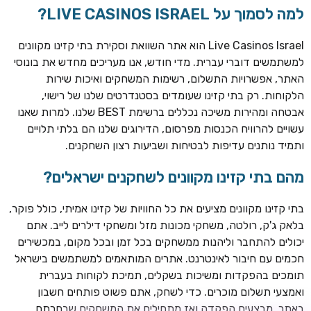
למה לסמוך על LIVE CASINOS ISRAEL?
Live Casinos Israel הוא אתר השוואת וסקירת בתי קזינו מקוונים
למשתמשים דוברי עברית. מדי חודש, אנו מעריכים מחדש את בונוסי
האתר, אפשרויות התשלום, רשימות המשחקים ואיכות שירות
הלקוחות. רק בתי קזינו שעומדים בסטנדרטים שלנו של רישוי,
אבטחה ומהירות משיכה נכללים ברשימת BEST שלנו. למרות שאנו
עשויים להרוויח הכנסות מפרסום, הדירוגים שלנו הם בלתי תלויים
ותמיד נותנים עדיפות לבטיחות ושביעות רצון השחקנים.
מהם בתי קזינו מקוונים לשחקנים ישראלים?
ROYSPINS
חבילת קבלת פנים: עד 250% בונוס עד €2,000 + 200 ספינים
חינם על ההפקדות הראשונות
בתי קזינו מקוונים מציעים את כל החוויות של קזינו אמיתי, כולל פוקר,
בלאק ג'ק, רולטה, משחקי מכונות מזל ומשחקי דילרים לייב. אתם
MEGAPARI
יכולים להתחבר וליהנות ממשחקים בכל זמן ובכל מקום, במכשירים
בונוס קבלת פנים: עד 125% בונוס עד €450 + 250 ספינים חינם
חכמים עם חיבור לאינטרנט. אתרים המותאמים למשתמשים בישראל
תומכים בהפקדות ומשיכות בשקלים, תמיכת לקוחות בעברית
WAZBEE
ואמצעי תשלום מוכרים. כדי לשחק, אתם פשוט פותחים חשבון
חבילת קבלת פנים: עד 280% בונוס עד €2,200 + 230 ספינים
באתר, מבצעים הפקדה ואז מתחילים את המשחקים שבחרתם.