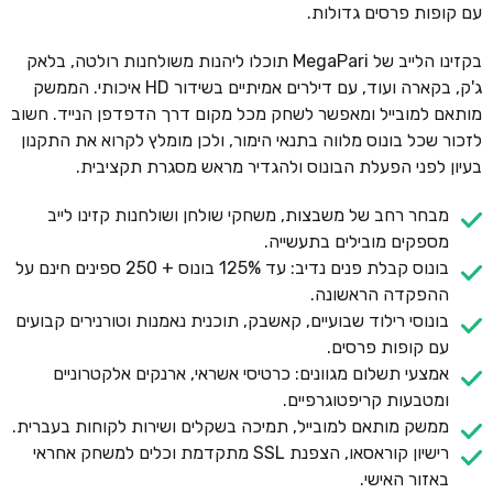
עם קופות פרסים גדולות.
בקזינו הלייב של MegaPari תוכלו ליהנות משולחנות רולטה, בלאק
ג'ק, בקארה ועוד, עם דילרים אמיתיים בשידור HD איכותי. הממשק
מותאם למובייל ומאפשר לשחק מכל מקום דרך הדפדפן הנייד. חשוב
לזכור שכל בונוס מלווה בתנאי הימור, ולכן מומלץ לקרוא את התקנון
בעיון לפני הפעלת הבונוס ולהגדיר מראש מסגרת תקציבית.
מבחר רחב של משבצות, משחקי שולחן ושולחנות קזינו לייב
מספקים מובילים בתעשייה.
בונוס קבלת פנים נדיב: עד 125% בונוס + 250 ספינים חינם על
ההפקדה הראשונה.
בונוסי רילוד שבועיים, קאשבק, תוכנית נאמנות וטורנירים קבועים
עם קופות פרסים.
אמצעי תשלום מגוונים: כרטיסי אשראי, ארנקים אלקטרוניים
ומטבעות קריפטוגרפיים.
ממשק מותאם למובייל, תמיכה בשקלים ושירות לקוחות בעברית.
רישיון קוראסאו, הצפנת SSL מתקדמת וכלים למשחק אחראי
באזור האישי.