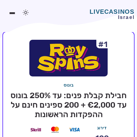
#1
משחקים אונליין
משחקים חינמיים
סלוטים אונליין
מדריכי קזינו
בונוס
מונדיאל 2026 הימורים
חבילת קבלת פנים: עד 250% בונוס
בלאקג'ק אונליין
עד €2,000 + 200 ספינים חינם על
ההפקדות הראשונות
בקרה אונליין
וידאו פוקר
דירוג
בונוסים בקזינו אונליין