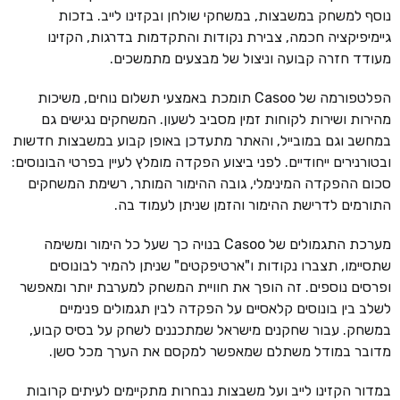
נוסף למשחק במשבצות, במשחקי שולחן ובקזינו לייב. בזכות
גיימיפיקציה חכמה, צבירת נקודות והתקדמות בדרגות, הקזינו
מעודד חזרה קבועה וניצול של מבצעים מתמשכים.
הפלטפורמה של Casoo תומכת באמצעי תשלום נוחים, משיכות
מהירות ושירות לקוחות זמין מסביב לשעון. המשחקים נגישים גם
במחשב וגם במובייל, והאתר מתעדכן באופן קבוע במשבצות חדשות
ובטורנירים ייחודיים. לפני ביצוע הפקדה מומלץ לעיין בפרטי הבונוסים:
סכום ההפקדה המינימלי, גובה ההימור המותר, רשימת המשחקים
התורמים לדרישת ההימור והזמן שניתן לעמוד בה.
מערכת התגמולים של Casoo בנויה כך שעל כל הימור ומשימה
שתסיימו, תצברו נקודות ו"ארטיפקטים" שניתן להמיר לבונוסים
ופרסים נוספים. זה הופך את חוויית המשחק למערבת יותר ומאפשר
לשלב בין בונוסים קלאסיים על הפקדה לבין תגמולים פנימיים
במשחק. עבור שחקנים מישראל שמתכננים לשחק על בסיס קבוע,
מדובר במודל משתלם שמאפשר למקסם את הערך מכל סשן.
במדור הקזינו לייב ועל משבצות נבחרות מתקיימים לעיתים קרובות