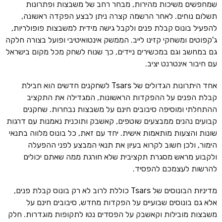
שמחפשים משיכות מהירות, מבחר רחב של משבצות ופתרונות
תשלום נוחים. לאחר הרשמה קצרה ניתן לבצע הפקדה ראשונה,
להפעיל בונוס קבלת פנים ולקבל גישה מידית למשבצות פופולריות,
ג'קפוטים ומשחקי קזינו לייב. הממשק אינטואיטיבי ופועל בצורה חלקה
גם במחשב וגם במכשירים ניידים, כך שנוח לשחק מכל מקום בישראל
עם חיבור אינטרנט יציב.
אחד היתרונות הגדולים של Tsars לשחקנים חדשים הוא חבילת
קבלת הפנים על ההפקדות הראשונות, המגדילה את התקציב
ההתחלתי ומוסיפה סיבובים חינם על משבצות נבחרות. שחקנים
קבועים נהנים ממבצעים שוטפים, קאשבק ותוכנית נאמנות עם דרגות
שונות והצעות מותאמות אישית. יחד עם זאת, כל בונוס מלווה בתנאי
הימור, ולכן חשוב לקרוא בעיון את תנאי המבצע לפני ההפעלה
ולקבוע מראש מסגרת תקציבית שלא חורגת ממה שאתם יכולים
להרשות לעצמכם להפסיד.
מדיניות הבונוסים של Tsars כוללת לרוב לא רק בונוס קבלת פנים,
אלא גם בונוסים שבועיים על הפקדות מחדש, סיבובים חינם על
משבצות מובילות וקאשבק על הפסדים נטו לתקופות מוגדרות. חלק