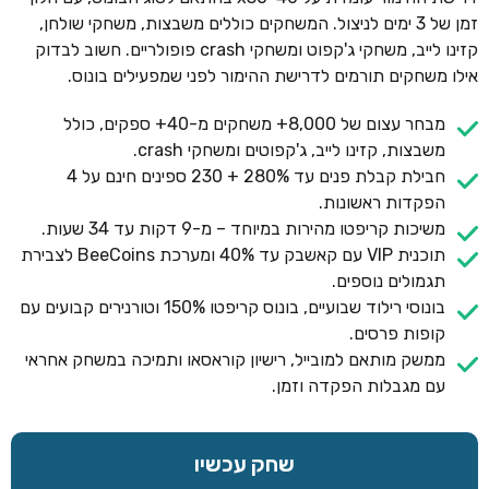
זמן של 3 ימים לניצול. המשחקים כוללים משבצות, משחקי שולחן,
קזינו לייב, משחקי ג'קפוט ומשחקי crash פופולריים. חשוב לבדוק
אילו משחקים תורמים לדרישת ההימור לפני שמפעילים בונוס.
מבחר עצום של 8,000+ משחקים מ-40+ ספקים, כולל
משבצות, קזינו לייב, ג'קפוטים ומשחקי crash.
חבילת קבלת פנים עד 280% + 230 ספינים חינם על 4
הפקדות ראשונות.
משיכות קריפטו מהירות במיוחד – מ-9 דקות עד 34 שעות.
תוכנית VIP עם קאשבק עד 40% ומערכת BeeCoins לצבירת
תגמולים נוספים.
בונוסי רילוד שבועיים, בונוס קריפטו 150% וטורנירים קבועים עם
קופות פרסים.
ממשק מותאם למובייל, רישיון קוראסאו ותמיכה במשחק אחראי
עם מגבלות הפקדה וזמן.
שחק עכשיו