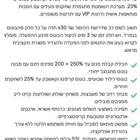
25%. מערכת הנאמנות מתגמלת שחקנים פעילים עם הטבות
מותאמות אישית ודרגות VIP עם יתרונות משופרים.
חשוב לשים לב שדרישת ההימור של x30 חלה על כל חלק מהבונוס
בנפרד, ויש חלון זמן של 3 ימים לניצול הבונוס מרגע ההפעלה. מומלץ
לקרוא בעיון את התנאים לפני הפקדה ולהגדיר מסגרת תקציבית
מראש.
חבילת קבלת פנים עד 250% + 200 ספינים חינם עם מבנה
בונוס מתגלגל ייחודי.
בונוסי רילוד שבועיים, בונוס קריפטו וקאשבק עד 25% לשחקנים
חוזרים.
מבחר רחב של משבצות, משחקי שולחן ושולחנות קזינו לייב
מספקים מובילים.
תמיכה באמצעי תשלום מגוונים: כרטיסי אשראי, ארנקים
אלקטרוניים ומטבעות קריפטוגרפיים.
ממשק מותאם למובייל עם חוויית משתמש חלקה ללא צורך
בהורדת אפליקציה.
רישיון קוראסאו, הצפנת SSL וכלים למשחק אחראי באזור האישי.