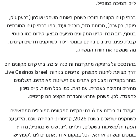
לייב ותמיכה במובייל.
בבתי קזינו מקוונים תוכלו לשחק באותם משחקי שולחן (בלאק ג'ק,
פוקר, בקארה), מכונות מזל, רולטה ועוד, כמו בבתי קזינו מסורתיים.
בנוסף, רוב הבתי קזינו המקוונים מציעים מבצעי קידום כמו בונוסי
קבלת פנים, סיבובים בחינם ובונוסי רילוד לשחקנים חדשים וקיימים,
מה שמשפר את חווית המשחק.
בהתבסס על גרפיקה מתקדמת ותוכנה יציבה, בתי קזינו מקוונים הם
דרך מצוינת ליהנות ממשחקי פרימיום בנוחות. Live Casinos Israel
בוחר בקפידה ומציג רק אתרים עם רישיונות מאומתים, תשלומים
מהירים ותמיכה בעברית. עם זאת, כמו בכל הימור, קיים סיכון
להפסד. לכן, משחק אחראי והגדרת תקציב הם קריטיים.
בעמוד זה ריכזנו את 6 בתי הקזינו המקוונים המובילים המתאימים
לשחקנים ישראלים בשנת 2026, קריטריוני הבחירה שלנו, מידע על
הפקדות/משיכות בשקלים, דילרים לייב, שימוש במובייל, מדריך
בונוסים ומשחק אחראי, הכל במקום אחד. אתם יכולים לקפוץ ישר