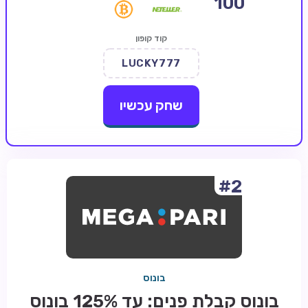
100
קזינו קריפטו
קוד קופון
קזינו PayPal
LUCKY777
טורנירי קזינו
הימורי ספורט
שחק עכשיו
אודות
צור קשר
בלוג וחדשות
#2
ביקורות
חדשות
טיפים
בונוס
מדריכים
בונוס קבלת פנים: עד 125% בונוס