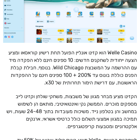
Welle Casino הוא קזינו אונליין הפועל תחת רישיון קוראסאו ומציע
הצעה ייחודית לשחקנים חדשים: 10 ספינים חינם ללא הפקדה מיד
עם ההרשמה על המשבצת Wild Chicago. בנוסף, חבילת קבלת
הפנים כוללת בונוס עד 200% + 100 ספינים חינם על ההפקדות
הראשונות, עם דרישת הימור תחרותית של x30.
הקזינו מציע מבחר מגוון של משבצות, משחקי שולחן וקזינו לייב
מספקים מוכרים. הממשק נקי ואינטואיטיבי, מותאם הן לשימוש
במחשב והן בטלפון נייד. משיכות מעובדות בתוך 24-48 שעות, ויש
תמיכה במגוון אמצעי תשלום כולל כרטיסי אשראי, ארנקים
אלקטרוניים ומטבעות קריפטוגרפיים.