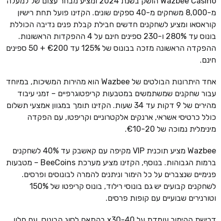
Wazbee Casino הושק בשנת 2024 ומציע מבחר עצום של למעלה
מ-8,000 משחקים מ-40 ספקים שונים. הקזינו פועל תחת רישיון
קוראסאו ומציע לשחקנים חדשים חבילת קבלת פנים נדיבה הכוללת
בונוס עד 280% ו-230 ספינים חינם על 4 ההפקדות הראשונות.
ההפקדה הראשונה מזכה בבונוס של 125% עד €200 + 50 ספינים
חינם.
אחד היתרונות הבולטים של Wazbee הוא מהירות המשיכות, במיוחד
עבור שחקנים שמשתמשים במטבעות קריפטוגרפיים – זמני עיבוד
מהירים של 9 דקות עד 34 שעות. הקזינו תומך במגוון אמצעי תשלום
כולל כרטיסי אשראי, ארנקים אלקטרוניים וקריפטו, עם הפקדה
מינימלית נמוכה של €10-20.
Wazbee מציע תוכנית VIP מקיפה עם קאשבק עד 40% לשחקנים
ברמות הגבוהות. בנוסף, הקזינו מציע מערכת BeeCoins – מטבעות
פנימיים שנצברים על כל הימור וניתנים להמרה לבונוסים ופרסים.
לשחקנים קבועים יש גם בונוסי רילוד, בונוס קריפטו של 150%
וטורנירים שבועיים עם קופות פרסים.
דרישת ההימור עומדת על x30-40 בהתאם לסוג הבונוס, עם חלון