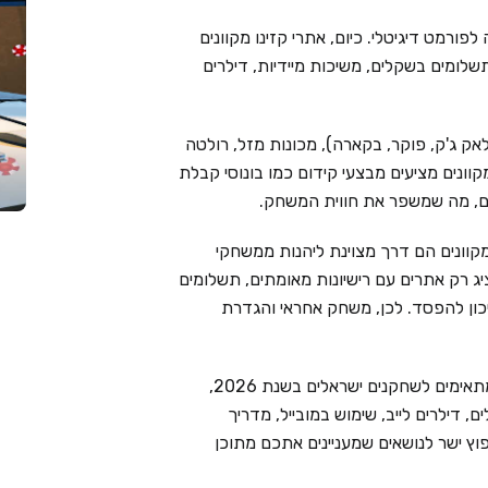
פורמט דיגיטלי. כיום, אתרי קזינו מקוונים
שלומים בשקלים, משיכות מיידיות, דילרים
אק ג'ק, פוקר, בקארה), מכונות מזל, רולטה
מקוונים מציעים מבצעי קידום כמו בונוסי קבלת
ימים, מה שמשפר את חווית המשחק.
קוונים הם דרך מצוינת ליהנות ממשחקי
Live Cas בוחר בקפידה ומציג רק אתרים עם רישיונות מאומתים, תשלומים
יכון להפסד. לכן, משחק אחראי והגדרת
בעמוד זה ריכזנו את 6 בתי הקזינו המקוונים המובילים המתאימים לשחקנים ישראלים בשנת 2026,
 דילרים לייב, שימוש במובייל, מדריך
וץ ישר לנושאים שמעניינים אתכם מתוכן