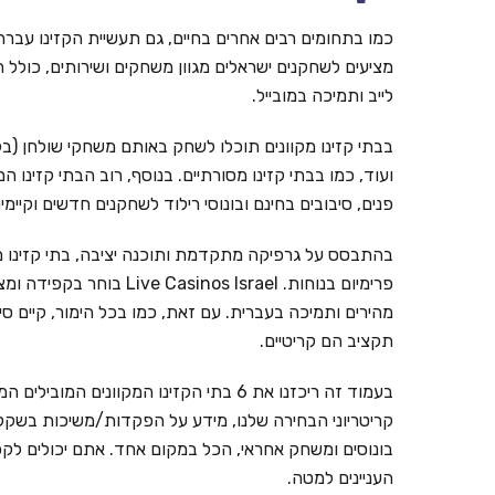
כמו בתחומים רבים אחרים בחיים, גם תעשיית הקזינו עברה ל
מציעים לשחקנים ישראלים מגוון משחקים ושירותים, כולל ת
לייב ותמיכה במובייל.
בבתי קזינו מקוונים תוכלו לשחק באותם משחקי שולחן (בל
ועוד, כמו בבתי קזינו מסורתיים. בנוסף, רוב הבתי קזינו ה
פנים, סיבובים בחינם ובונוסי רילוד לשחקנים חדשים וקי
בהתבסס על גרפיקה מתקדמת ותוכנה יציבה, בתי קזינו מ
פרימיום בנוחות. inos Israel
מהירים ותמיכה בעברית. עם זאת, כמו בכל הימור, קיים ס
תקציב הם קריטיים.
קריטריוני הבחירה שלנו, מידע על הפקדות/משיכות בשקלים,
בונוסים ומשחק אחראי, הכל במקום אחד. אתם יכולים לקפ
העניינים למטה.