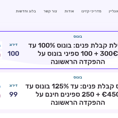
נליין
מדריכי קזינו
אודות
צור קשר
בלוג וחדשות
בונוס
חבילת קבלת פנים: בונוס 100% עד
דירוג
300€ + 100 ספיני בונוס על
100
ההפקדה הראשונה
בונוס
בונוס קבלת פנים: עד 125% בונוס עד
דירוג
€450 + 250 ספינים חינם על
99
ההפקדה הראשונה