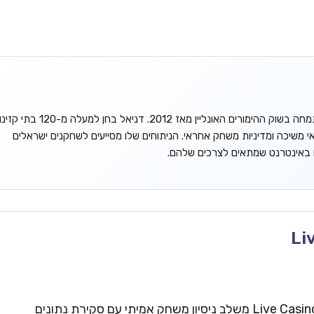
דניאל גורדון הוא אנליסט עצמאי המתמחה בשוק ההימורים האונליין מאז 2012. דניאל בחן למעלה מ-120 בתי קזינ
אי משיכה ומדיניות משחק אחראי. הניתוחים שלו מסייעים לשחקנים ישראלים
ו באינטרנט שמתאים לצרכים שלהם.
Li
צוות העריכה של Live Casinos Israel משלב ניסיון משחק אמיתי עם סקירת נתונים