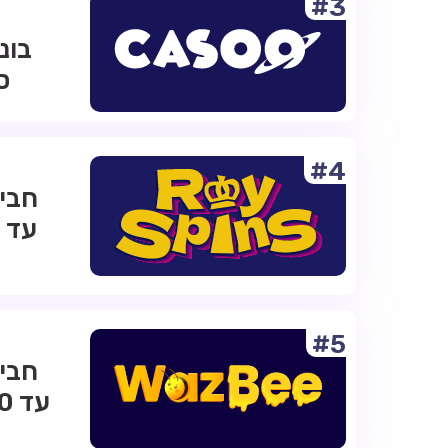
#3
ס
#4
#5