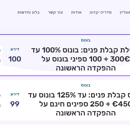
נליין
מדריכי קזינו
אודות
צור קשר
בלוג וחדשות
בונוס
חבילת קבלת פנים: בונוס 100% עד
דירוג
300€ + 100 ספיני בונוס על
100
ההפקדה הראשונה
בונוס
בונוס קבלת פנים: עד 125% בונוס עד
דירוג
€450 + 250 ספינים חינם על
99
ההפקדה הראשונה