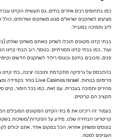
כמו בתחומים רבים אחרים בחיים, גם תעשיית הקזינו עברה ל
מציעים לשחקנים ישראלים מגוון משחקים ושירותים, כולל ת
לייב ותמיכה במובייל.
בבתי קזינו מקוונים תוכלו לשחק באותם משחקי שולחן (בל
ועוד, כמו בבתי קזינו מסורתיים. בנוסף, רוב הבתי קזינו ה
פנים, סיבובים בחינם ובונוסי רילוד לשחקנים חדשים וקי
בהתבסס על גרפיקה מתקדמת ותוכנה יציבה, בתי קזינו מ
פרימיום בנוחות. inos Israel
מהירים ותמיכה בעברית. עם זאת, כמו בכל הימור, קיים ס
תקציב הם קריטיים.
קריטריוני הבחירה שלנו, מידע על הפקדות/משיכות בשקלים,
בונוסים ומשחק אחראי, הכל במקום אחד. אתם יכולים לקפ
העניינים למטה.