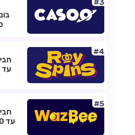
#3
ס
#4
#5