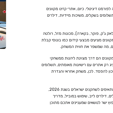
פורמט דיגיטלי. כיום, אתרי קזינו מקוונים
שלומים בשקלים, משיכות מיידיות, דילרים
אק ג'ק, פוקר, בקארה), מכונות מזל, רולטה
מקוונים מציעים מבצעי קידום כמו בונוסי קבלת
ימים, מה שמשפר את חווית המשחק.
קוונים הם דרך מצוינת ליהנות ממשחקי
Live Cas בוחר בקפידה ומציג רק אתרים עם רישיונות מאומתים, תשלומים
יכון להפסד. לכן, משחק אחראי והגדרת
בעמוד זה ריכזנו את 6 בתי הקזינו המקוונים המובילים המתאימים לשחקנים ישראלים בשנת 2026,
 דילרים לייב, שימוש במובייל, מדריך
וץ ישר לנושאים שמעניינים אתכם מתוכן