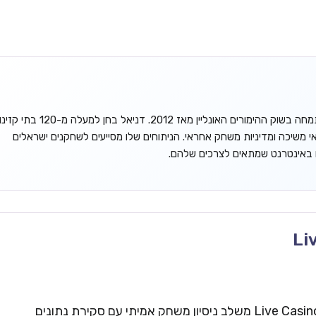
דניאל גורדון הוא אנליסט עצמאי המתמחה בשוק ההימורים האונליין מאז 2012. דניאל בחן למעלה מ-120 בתי קזינ
אי משיכה ומדיניות משחק אחראי. הניתוחים שלו מסייעים לשחקנים ישראלים
ו באינטרנט שמתאים לצרכים שלהם.
Li
צוות העריכה של Live Casinos Israel משלב ניסיון משחק אמיתי עם סקירת נתונים