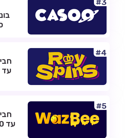
#3
ס
#4
#5