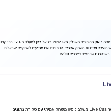
דניאל גורדון הוא אנליסט עצמאי המתמחה בשוק ההימורים האונליין מאז 2012. דניאל בחן למעלה מ-120 בתי קזינ
אי משיכה ומדיניות משחק אחראי. הניתוחים שלו מסייעים לשחקנים ישראלים
ו באינטרנט שמתאים לצרכים שלהם.
Li
צוות העריכה של Live Casinos Israel משלב ניסיון משחק אמיתי עם סקירת נתונים