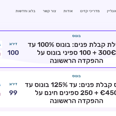
נליין
מדריכי קזינו
אודות
צור קשר
בלוג וחדשות
בונוס
חבילת קבלת פנים: בונוס 100% עד
דירוג
300€ + 100 ספיני בונוס על
100
ההפקדה הראשונה
בונוס
בונוס קבלת פנים: עד 125% בונוס עד
דירוג
€450 + 250 ספינים חינם על
99
ההפקדה הראשונה