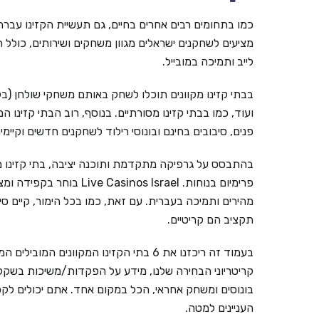
כמו בתחומים רבים אחרים בחיים, גם תעשיית הקזינו עברה ל
מציעים לשחקנים ישראלים מגוון משחקים ושירותים, כולל ת
לייב ותמיכה במובייל.
בבתי קזינו מקוונים תוכלו לשחק באותם משחקי שולחן (בל
ועוד, כמו בבתי קזינו מסורתיים. בנוסף, רוב הבתי קזינו ה
פנים, סיבובים בחינם ובונוסי רילוד לשחקנים חדשים וקי
בהתבסס על גרפיקה מתקדמת ותוכנה יציבה, בתי קזינו מ
פרימיום בנוחות. inos Israel
מהירים ותמיכה בעברית. עם זאת, כמו בכל הימור, קיים ס
תקציב הם קריטיים.
קריטריוני הבחירה שלנו, מידע על הפקדות/משיכות בשקלים,
בונוסים ומשחק אחראי, הכל במקום אחד. אתם יכולים לקפ
העניינים למטה.