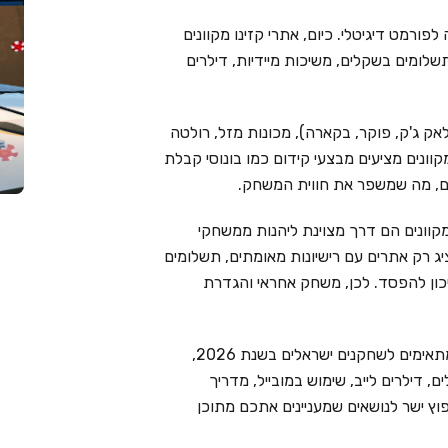
פורמט דיגיטלי. כיום, אתרי קזינו מקוונים
שלומים בשקלים, משיכות מיידיות, דילרים
אק ג'ק, פוקר, בקארה), מכונות מזל, רולטה
מקוונים מציעים מבצעי קידום כמו בונוסי קבלת
ימים, מה שמשפר את חווית המשחק.
קוונים הם דרך מצוינת ליהנות ממשחקי
Live Cas בוחר בקפידה ומציג רק אתרים עם רישיונות מאומתים, תשלומים
יכון להפסד. לכן, משחק אחראי והגדרת
בעמוד זה ריכזנו את 6 בתי הקזינו המקוונים המובילים המתאימים לשחקנים ישראלים בשנת 2026,
 דילרים לייב, שימוש במובייל, מדריך
וץ ישר לנושאים שמעניינים אתכם מתוכן