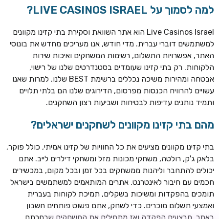
למה לסמוך על LIVE CASINOS ISRAEL?
Live Casinos Israel הוא אתר השוואת וסקירת בתי קזינו מקוונים
למשתמשים דוברי עברית. מדי חודש, אנו מעריכים מחדש את בונוסי
האתר, אפשרויות התשלום, רשימות המשחקים ואיכות שירות
הלקוחות. רק בתי קזינו שעומדים בסטנדרטים שלנו של רישוי,
אבטחה ומהירות משיכה נכללים ברשימת BEST שלנו. למרות שאנו
עשויים להרוויח הכנסות מפרסום, הדירוגים שלנו הם בלתי תלויים
ותמיד נותנים עדיפות לבטיחות ושביעות רצון השחקנים.
TSARS
חבילת קבלת פנים: בונוס 100% עד 300€ + 100 ספיני בונוס על
מהם בתי קזינו מקוונים לשחקנים ישראלים?
ההפקדה הראשונה
בתי קזינו מקוונים מציעים את כל החוויות של קזינו אמיתי, כולל פוקר,
CASOO
בלאק ג'ק, רולטה, משחקי מכונות מזל ומשחקי דילרים לייב. אתם
בונוס מתגלגל עד 2,000 ₪ + 200 ספינים חינם לשחקנים
יכולים להתחבר וליהנות ממשחקים בכל זמן ובכל מקום, במכשירים
חדשים
חכמים עם חיבור לאינטרנט. אתרים המותאמים למשתמשים בישראל
ROYSPINS
תומכים בהפקדות ומשיכות בשקלים, תמיכת לקוחות בעברית
חבילת קבלת פנים: עד 250% בונוס עד €2,000 + 200 ספינים
ואמצעי תשלום מוכרים. כדי לשחק, אתם פשוט פותחים חשבון
חינם על ההפקדות הראשונות
באתר, מבצעים הפקדה ואז מתחילים את המשחקים שבחרתם.