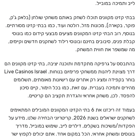
לייב ותמיכה במובייל.
בבתי קזינו מקוונים תוכלו לשחק באותם משחקי שולחן (בלאק ג'ק,
פוקר, בקארה), מכונות מזל, רולטה ועוד, כמו בבתי קזינו מסורתיים.
בנוסף, רוב הבתי קזינו המקוונים מציעים מבצעי קידום כמו בונוסי
קבלת פנים, סיבובים בחינם ובונוסי רילוד לשחקנים חדשים וקיימים,
מה שמשפר את חווית המשחק.
בהתבסס על גרפיקה מתקדמת ותוכנה יציבה, בתי קזינו מקוונים הם
דרך מצוינת ליהנות ממשחקי פרימיום בנוחות. Live Casinos Israel
בוחר בקפידה ומציג רק אתרים עם רישיונות מאומתים, תשלומים
מהירים ותמיכה בעברית. עם זאת, כמו בכל הימור, קיים סיכון
להפסד. לכן, משחק אחראי והגדרת תקציב הם קריטיים.
בעמוד זה ריכזנו את 6 בתי הקזינו המקוונים המובילים המתאימים
לשחקנים ישראלים בשנת 2026, קריטריוני הבחירה שלנו, מידע על
הפקדות/משיכות בשקלים, דילרים לייב, שימוש במובייל, מדריך
בונוסים ומשחק אחראי, הכל במקום אחד. אתם יכולים לקפוץ ישר