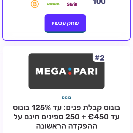
100
קזינו קריפטו
שחק עכשיו
קזינו PayPal
טורנירי קזינו
הימורי ספורט
אודות
#2
צור קשר
בלוג וחדשות
ביקורות
בונוס
חדשות
בונוס קבלת פנים: עד 125% בונוס
טיפים
עד €450 + 250 ספינים חינם על
מדריכים
ההפקדה הראשונה