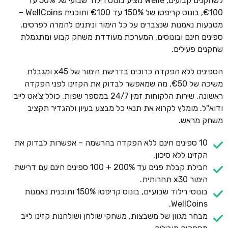
לשחקנים קבועים, Welle מציע בונוס רילוד שבועי של 50% עד
€100, בונוס קריפטו של 150% עד €100 ותוכנית WellCoins –
מטבעות נאמנות שנצברים על כל הימור וניתנים להמרה לפרסים,
ספינים חינם ובונוסים. המערכת מעודדת משחק קבוע ומתגמלת
שחקנים פעילים.
הספינים ללא הפקדה כרוכים בדרישת הימור של x45 ומגבלת
משיכה של €50, מה שמאפשר לבדוק את הקזינו לפני הפקדה
ראשונה. שירות הלקוחות זמין 24/7 במספר שפות, כולל צ'אט לייב
ודוא"ל. מומלץ לקרוא את תנאי כל מבצע בעיון ולהגדיר תקציב
משחק מראש.
10 ספינים חינם ללא הפקדה בהרשמה – אפשרות לבדוק את
הקזינו ללא סיכון.
חבילת קבלת פנים עד 200% + 100 ספינים חינם עם דרישת
הימור x30 תחרותית.
בונוסי רילוד שבועיים, בונוס קריפטו 150% ותוכנית נאמנות
WellCoins.
מבחר מגוון של משבצות, משחקי שולחן ושולחנות קזינו לייב