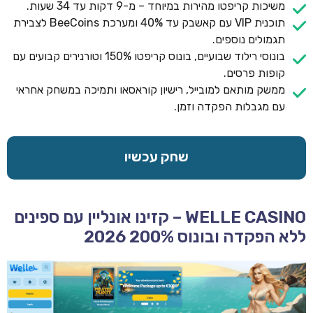
משיכות קריפטו מהירות במיוחד – מ-9 דקות עד 34 שעות.
תוכנית VIP עם קאשבק עד 40% ומערכת BeeCoins לצבירת
תגמולים נוספים.
בונוסי רילוד שבועיים, בונוס קריפטו 150% וטורנירים קבועים עם
קופות פרסים.
ממשק מותאם למובייל, רישיון קוראסאו ותמיכה במשחק אחראי
עם מגבלות הפקדה וזמן.
שחק עכשיו
WELLE CASINO – קזינו אונליין עם ספינים
ללא הפקדה ובונוס 200% 2026