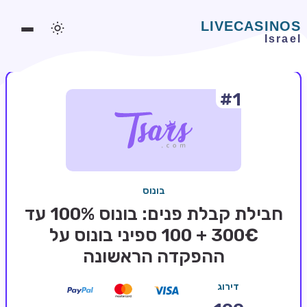
#1
משחקים אונליין
משחקים חינמיים
סלוטים אונליין
מדריכי קזינו
בונוס
מונדיאל 2026 הימורים
חבילת קבלת פנים: בונוס 100% עד
בלאקג'ק אונליין
300€ + 100 ספיני בונוס על
ההפקדה הראשונה
בקרה אונליין
וידאו פוקר
דירוג
בונוסים בקזינו אונליין