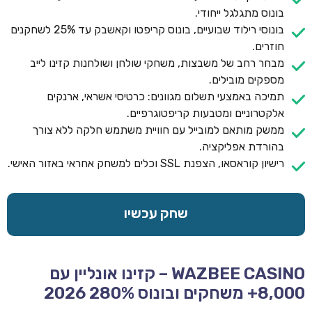
בונוס מתגלגל ייחודי.
בונוסי רילוד שבועיים, בונוס קריפטו וקאשבק עד 25% לשחקנים
חוזרים.
מבחר רחב של משבצות, משחקי שולחן ושולחנות קזינו לייב
מספקים מובילים.
תמיכה באמצעי תשלום מגוונים: כרטיסי אשראי, ארנקים
אלקטרוניים ומטבעות קריפטוגרפיים.
ממשק מותאם למובייל עם חוויית משתמש חלקה ללא צורך
בהורדת אפליקציה.
רישיון קוראסאו, הצפנת SSL וכלים למשחק אחראי באזור האישי.
שחק עכשיו
WAZBEE CASINO – קזינו אונליין עם
8,000+ משחקים ובונוס 280% 2026