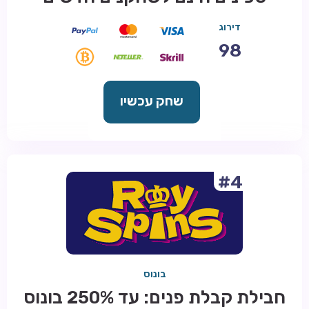
דירוג
98
שחק עכשיו
#4
בונוס
חבילת קבלת פנים: עד 250% בונוס