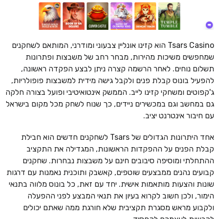
Tsars Casino הוא קזינו אונליין צבעוני ומודרני, המותאם לשחקנים
שמחפשים משיכות מהירות, מבחר רחב של משבצות ופתרונות
תשלום נוחים. לאחר הרשמה קצרה ניתן לבצע הפקדה ראשונה,
להפעיל בונוס קבלת פנים ולקבל גישה מידית למשבצות פופולריות,
ג'קפוטים ומשחקי קזינו לייב. הממשק אינטואיטיבי ופועל בצורה חלקה
גם במחשב וגם במכשירים ניידים, כך שנוח לשחק מכל מקום בישראל
עם חיבור אינטרנט יציב.
אחד היתרונות הגדולים של Tsars לשחקנים חדשים הוא חבילת
קבלת הפנים על ההפקדות הראשונות, המגדילה את התקציב
ההתחלתי ומוסיפה סיבובים חינם על משבצות נבחרות. שחקנים
קבועים נהנים ממבצעים שוטפים, קאשבק ותוכנית נאמנות עם דרגות
שונות והצעות מותאמות אישית. יחד עם זאת, כל בונוס מלווה בתנאי
הימור, ולכן חשוב לקרוא בעיון את תנאי המבצע לפני ההפעלה
ולקבוע מראש מסגרת תקציבית שלא חורגת ממה שאתם יכולים