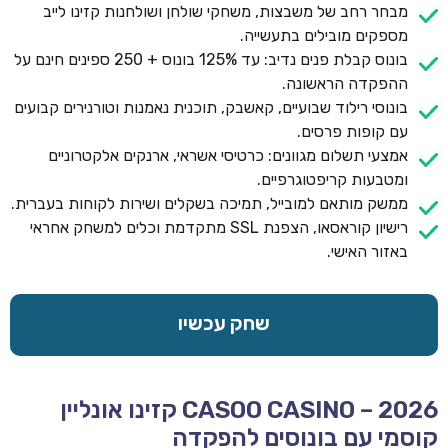
מבחר רחב של משבצות, משחקי שולחן ושולחנות קזינו לייב
מספקים מובילים בתעשייה.
בונוס קבלת פנים נדיב: עד 125% בונוס + 250 ספינים חינם על
ההפקדה הראשונה.
בונוסי רילוד שבועיים, קאשבק, תוכנית נאמנות וטורנירים קבועים
עם קופות פרסים.
אמצעי תשלום מגוונים: כרטיסי אשראי, ארנקים אלקטרוניים
ומטבעות קריפטוגרפיים.
ממשק מותאם למובייל, תמיכה בשקלים ושירות לקוחות בעברית.
רישיון קוראסאו, הצפנת SSL מתקדמת וכלים למשחק אחראי
באזור האישי.
שחק עכשיו
CASOO CASINO – 2026 קזינו אונליין
קוסמי עם בונוסים להפקדה