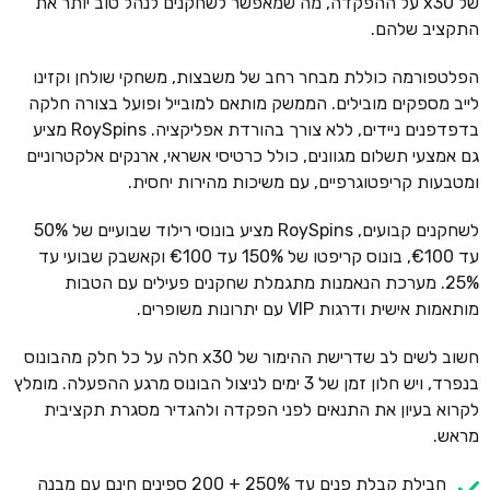
של x30 על ההפקדה, מה שמאפשר לשחקנים לנהל טוב יותר את
התקציב שלהם.
הפלטפורמה כוללת מבחר רחב של משבצות, משחקי שולחן וקזינו
לייב מספקים מובילים. הממשק מותאם למובייל ופועל בצורה חלקה
בדפדפנים ניידים, ללא צורך בהורדת אפליקציה. RoySpins מציע
גם אמצעי תשלום מגוונים, כולל כרטיסי אשראי, ארנקים אלקטרוניים
ומטבעות קריפטוגרפיים, עם משיכות מהירות יחסית.
לשחקנים קבועים, RoySpins מציע בונוסי רילוד שבועיים של 50%
עד €100, בונוס קריפטו של 150% עד €100 וקאשבק שבועי עד
25%. מערכת הנאמנות מתגמלת שחקנים פעילים עם הטבות
מותאמות אישית ודרגות VIP עם יתרונות משופרים.
חשוב לשים לב שדרישת ההימור של x30 חלה על כל חלק מהבונוס
בנפרד, ויש חלון זמן של 3 ימים לניצול הבונוס מרגע ההפעלה. מומלץ
לקרוא בעיון את התנאים לפני הפקדה ולהגדיר מסגרת תקציבית
מראש.
חבילת קבלת פנים עד 250% + 200 ספינים חינם עם מבנה