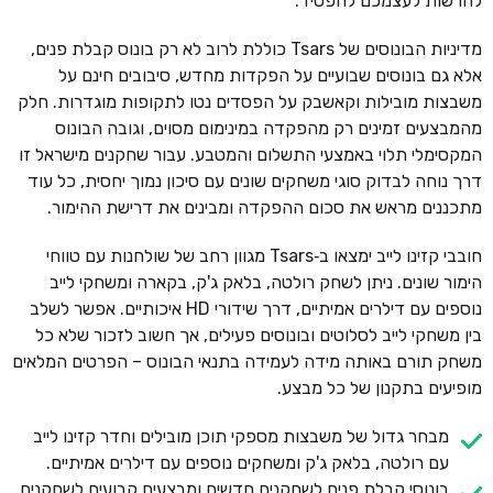
להרשות לעצמכם להפסיד.
מדיניות הבונוסים של Tsars כוללת לרוב לא רק בונוס קבלת פנים,
אלא גם בונוסים שבועיים על הפקדות מחדש, סיבובים חינם על
משבצות מובילות וקאשבק על הפסדים נטו לתקופות מוגדרות. חלק
מהמבצעים זמינים רק מהפקדה במינימום מסוים, וגובה הבונוס
המקסימלי תלוי באמצעי התשלום והמטבע. עבור שחקנים מישראל זו
דרך נוחה לבדוק סוגי משחקים שונים עם סיכון נמוך יחסית, כל עוד
מתכננים מראש את סכום ההפקדה ומבינים את דרישת ההימור.
חובבי קזינו לייב ימצאו ב‑Tsars מגוון רחב של שולחנות עם טווחי
הימור שונים. ניתן לשחק רולטה, בלאק ג'ק, בקארה ומשחקי לייב
נוספים עם דילרים אמיתיים, דרך שידורי HD איכותיים. אפשר לשלב
בין משחקי לייב לסלוטים ובונוסים פעילים, אך חשוב לזכור שלא כל
משחק תורם באותה מידה לעמידה בתנאי הבונוס – הפרטים המלאים
מופיעים בתקנון של כל מבצע.
מבחר גדול של משבצות מספקי תוכן מובילים וחדר קזינו לייב
עם רולטה, בלאק ג'ק ומשחקים נוספים עם דילרים אמיתיים.
בונוסי קבלת פנים לשחקנים חדשים ומבצעים קבועים לשחקנים