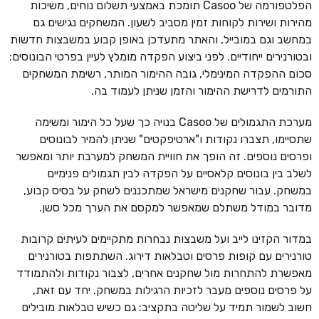
הפלטפורמה של Casoo תומכת באמצעי תשלום נוחים, משיכות
מהירות ושירות לקוחות זמין מסביב לשעון. המשחקים נגישים גם
במחשב וגם במובייל, והאתר מתעדכן באופן קבוע במשבצות חדשות
ובטורנירים ייחודיים. לפני ביצוע הפקדה מומלץ לעיין בפרטי הבונוסים:
סכום ההפקדה המינימלי, גובה ההימור המותר, רשימת המשחקים
התורמים לדרישת ההימור והזמן שניתן לעמוד בה.
מערכת התגמולים של Casoo בנויה כך שעל כל הימור ומשימה
שתסיימו, תצברו נקודות ו"ארטיפקטים" שניתן להמיר לבונוסים
ופרסים נוספים. זה הופך את חוויית המשחק למערבת יותר ומאפשר
לשלב בין בונוסים קלאסיים על הפקדה לבין תגמולים פנימיים
במשחק. עבור שחקנים מישראל שמתכננים לשחק על בסיס קבוע,
מדובר במודל משתלם שמאפשר למקסם את הערך מכל סשן.
במדור הקזינו לייב ועל משבצות נבחרות מתקיימים לעיתים קרובות
טורנירים עם קופות פרסים וטבלאות דירוג. השתתפות בטורנירים
מאפשרת להתחרות מול שחקנים אחרים, לצבור נקודות ולהתמודד
על פרסים נוספים מעבר לזכיות הרגילות במשחק. יחד עם זאת,
חשוב לשמור תמיד על שליטה בתקציב: גם כשיש טבלאות מובילים