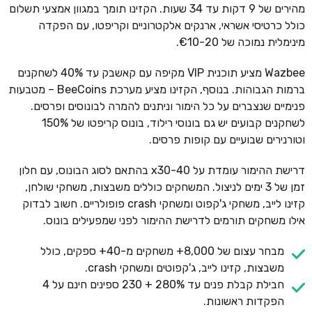
מהירים של 9 דקות עד 34 שעות. הקזינו תומך במגוון אמצעי תשלום
כולל כרטיסי אשראי, ארנקים אלקטרוניים וקריפטו, עם הפקדה
מינימלית נמוכה של €10-20.
Wazbee מציע תוכנית VIP מקיפה עם קאשבק עד 40% לשחקנים
ברמות הגבוהות. בנוסף, הקזינו מציע מערכת BeeCoins – מטבעות
פנימיים שנצברים על כל הימור וניתנים להמרה לבונוסים ופרסים.
לשחקנים קבועים יש גם בונוסי רילוד, בונוס קריפטו של 150%
וטורנירים שבועיים עם קופות פרסים.
דרישת ההימור עומדת על x30-40 בהתאם לסוג הבונוס, עם חלון
זמן של 3 ימים לניצול. המשחקים כוללים משבצות, משחקי שולחן,
קזינו לייב, משחקי ג'קפוט ומשחקי crash פופולריים. חשוב לבדוק
אילו משחקים תורמים לדרישת ההימור לפני שמפעילים בונוס.
מבחר עצום של 8,000+ משחקים מ-40+ ספקים, כולל
משבצות, קזינו לייב, ג'קפוטים ומשחקי crash.
חבילת קבלת פנים עד 280% + 230 ספינים חינם על 4
הפקדות ראשונות.