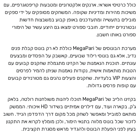
כולל כרטיסי אשראי, ארנקים אלקטרוניים ומטבעות קריפטוגרפיים, עם
משיכות מהירות ומדיניות שקופה. המשחקים מסופקים על ידי ספקים
מובילים בתעשייה ומתעדכנים באופן קבוע במשבצות חדשות
ובטורנירים ייחודיים. חובבי ספורט ימצאו גם היצע עשיר של הימורי
ספורט באותו חשבון.
מערכת הבונוסים של MegaPari כוללת לא רק בונוס קבלת פנים
נדיב, אלא גם בונוסי רילוד שבועיים, קאשבק על הפסדים ומבצעים
עונתיים. תוכנית הנאמנות של הקזינו מתגמלת שחקנים קבועים עם
הטבות מותאמות אישית, נקודות נאמנות שניתן להמיר לפרסים
והצעות VIP בלעדיות. שחקנים פעילים נהנים גם מטורנירים קבועים
עם קופות פרסים גדולות.
בקזינו הלייב של MegaPari תוכלו ליהנות משולחנות רולטה, בלאק
ג'ק, בקארה ועוד, עם דילרים אמיתיים בשידור HD איכותי. הממשק
מותאם למובייל ומאפשר לשחק מכל מקום דרך הדפדפן הנייד. חשוב
לזכור שכל בונוס מלווה בתנאי הימור, ולכן מומלץ לקרוא את התקנון
בעיון לפני הפעלת הבונוס ולהגדיר מראש מסגרת תקציבית.