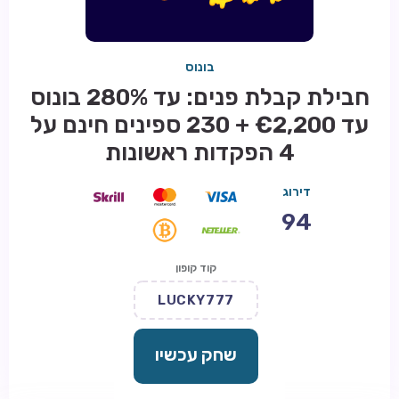
בונוס
חבילת קבלת פנים: עד 280% בונוס
עד €2,200 + 230 ספינים חינם על
4 הפקדות ראשונות
דירוג
94
קוד קופון
LUCKY777
שחק עכשיו