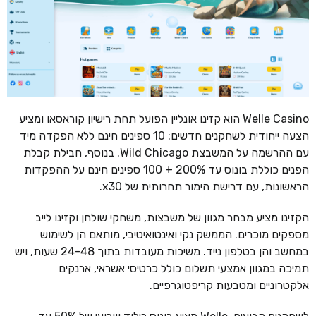
Welle Casino הוא קזינו אונליין הפועל תחת רישיון קוראסאו ומציע
הצעה ייחודית לשחקנים חדשים: 10 ספינים חינם ללא הפקדה מיד
עם ההרשמה על המשבצת Wild Chicago. בנוסף, חבילת קבלת
הפנים כוללת בונוס עד 200% + 100 ספינים חינם על ההפקדות
הראשונות, עם דרישת הימור תחרותית של x30.
הקזינו מציע מבחר מגוון של משבצות, משחקי שולחן וקזינו לייב
מספקים מוכרים. הממשק נקי ואינטואיטיבי, מותאם הן לשימוש
במחשב והן בטלפון נייד. משיכות מעובדות בתוך 24-48 שעות, ויש
תמיכה במגוון אמצעי תשלום כולל כרטיסי אשראי, ארנקים
אלקטרוניים ומטבעות קריפטוגרפיים.