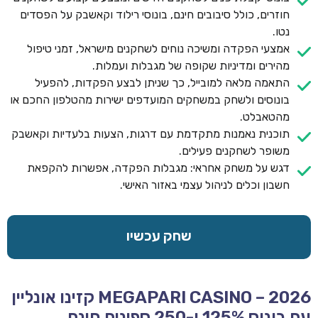
חוזרים, כולל סיבובים חינם, בונוסי רילוד וקאשבק על הפסדים
נטו.
אמצעי הפקדה ומשיכה נוחים לשחקנים מישראל, זמני טיפול
מהירים ומדיניות שקופה של מגבלות ועמלות.
התאמה מלאה למובייל, כך שניתן לבצע הפקדות, להפעיל
בונוסים ולשחק במשחקים המועדפים ישירות מהטלפון החכם או
מהטאבלט.
תוכנית נאמנות מתקדמת עם דרגות, הצעות בלעדיות וקאשבק
משופר לשחקנים פעילים.
דגש על משחק אחראי: מגבלות הפקדה, אפשרות להקפאת
חשבון וכלים לניהול עצמי באזור האישי.
שחק עכשיו
MEGAPARI CASINO – 2026 קזינו אונליין
עם בונוס 125% ו-250 ספינים חינם