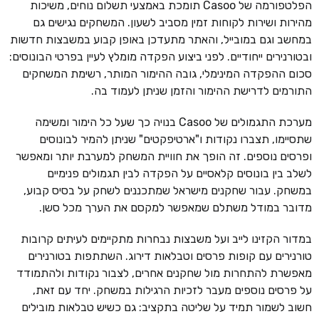
הפלטפורמה של Casoo תומכת באמצעי תשלום נוחים, משיכות
מהירות ושירות לקוחות זמין מסביב לשעון. המשחקים נגישים גם
במחשב וגם במובייל, והאתר מתעדכן באופן קבוע במשבצות חדשות
ובטורנירים ייחודיים. לפני ביצוע הפקדה מומלץ לעיין בפרטי הבונוסים:
סכום ההפקדה המינימלי, גובה ההימור המותר, רשימת המשחקים
התורמים לדרישת ההימור והזמן שניתן לעמוד בה.
מערכת התגמולים של Casoo בנויה כך שעל כל הימור ומשימה
שתסיימו, תצברו נקודות ו"ארטיפקטים" שניתן להמיר לבונוסים
ופרסים נוספים. זה הופך את חוויית המשחק למערבת יותר ומאפשר
לשלב בין בונוסים קלאסיים על הפקדה לבין תגמולים פנימיים
במשחק. עבור שחקנים מישראל שמתכננים לשחק על בסיס קבוע,
מדובר במודל משתלם שמאפשר למקסם את הערך מכל סשן.
במדור הקזינו לייב ועל משבצות נבחרות מתקיימים לעיתים קרובות
טורנירים עם קופות פרסים וטבלאות דירוג. השתתפות בטורנירים
מאפשרת להתחרות מול שחקנים אחרים, לצבור נקודות ולהתמודד
על פרסים נוספים מעבר לזכיות הרגילות במשחק. יחד עם זאת,
חשוב לשמור תמיד על שליטה בתקציב: גם כשיש טבלאות מובילים