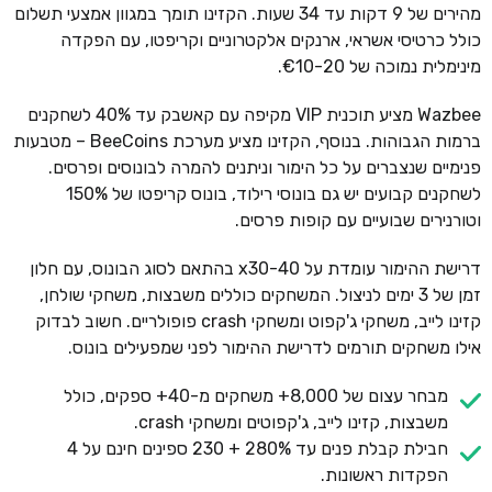
מהירים של 9 דקות עד 34 שעות. הקזינו תומך במגוון אמצעי תשלום
כולל כרטיסי אשראי, ארנקים אלקטרוניים וקריפטו, עם הפקדה
מינימלית נמוכה של €10-20.
Wazbee מציע תוכנית VIP מקיפה עם קאשבק עד 40% לשחקנים
ברמות הגבוהות. בנוסף, הקזינו מציע מערכת BeeCoins – מטבעות
פנימיים שנצברים על כל הימור וניתנים להמרה לבונוסים ופרסים.
לשחקנים קבועים יש גם בונוסי רילוד, בונוס קריפטו של 150%
וטורנירים שבועיים עם קופות פרסים.
דרישת ההימור עומדת על x30-40 בהתאם לסוג הבונוס, עם חלון
זמן של 3 ימים לניצול. המשחקים כוללים משבצות, משחקי שולחן,
קזינו לייב, משחקי ג'קפוט ומשחקי crash פופולריים. חשוב לבדוק
אילו משחקים תורמים לדרישת ההימור לפני שמפעילים בונוס.
מבחר עצום של 8,000+ משחקים מ-40+ ספקים, כולל
משבצות, קזינו לייב, ג'קפוטים ומשחקי crash.
חבילת קבלת פנים עד 280% + 230 ספינים חינם על 4
הפקדות ראשונות.