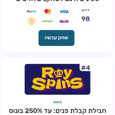
דירוג
98
שחק עכשיו
#4
בונוס
חבילת קבלת פנים: עד 250% בונוס