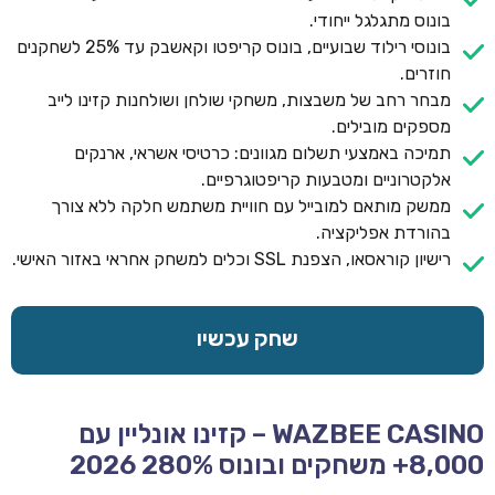
בונוס מתגלגל ייחודי.
בונוסי רילוד שבועיים, בונוס קריפטו וקאשבק עד 25% לשחקנים
חוזרים.
מבחר רחב של משבצות, משחקי שולחן ושולחנות קזינו לייב
מספקים מובילים.
תמיכה באמצעי תשלום מגוונים: כרטיסי אשראי, ארנקים
אלקטרוניים ומטבעות קריפטוגרפיים.
ממשק מותאם למובייל עם חוויית משתמש חלקה ללא צורך
בהורדת אפליקציה.
רישיון קוראסאו, הצפנת SSL וכלים למשחק אחראי באזור האישי.
שחק עכשיו
WAZBEE CASINO – קזינו אונליין עם
8,000+ משחקים ובונוס 280% 2026