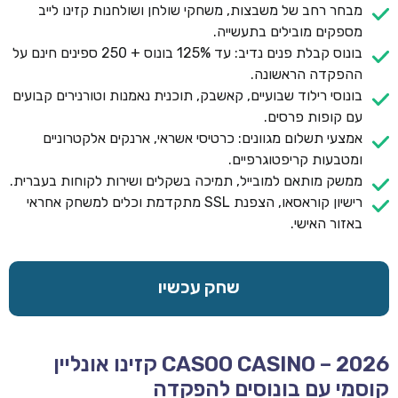
מבחר רחב של משבצות, משחקי שולחן ושולחנות קזינו לייב
מספקים מובילים בתעשייה.
בונוס קבלת פנים נדיב: עד 125% בונוס + 250 ספינים חינם על
ההפקדה הראשונה.
בונוסי רילוד שבועיים, קאשבק, תוכנית נאמנות וטורנירים קבועים
עם קופות פרסים.
אמצעי תשלום מגוונים: כרטיסי אשראי, ארנקים אלקטרוניים
ומטבעות קריפטוגרפיים.
ממשק מותאם למובייל, תמיכה בשקלים ושירות לקוחות בעברית.
רישיון קוראסאו, הצפנת SSL מתקדמת וכלים למשחק אחראי
באזור האישי.
שחק עכשיו
CASOO CASINO – 2026 קזינו אונליין
קוסמי עם בונוסים להפקדה