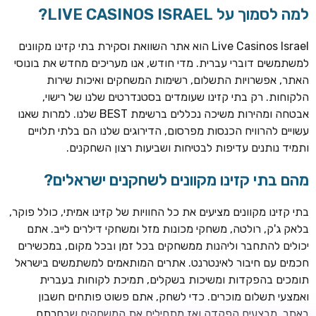
למה לסמוך על LIVE CASINOS ISRAEL?
Live Casinos Israel הוא אתר השוואת וסקירת בתי קזינו מקוונים
למשתמשים דוברי עברית. מדי חודש, אנו מעריכים מחדש את בונוסי
האתר, אפשרויות התשלום, רשימות המשחקים ואיכות שירות
הלקוחות. רק בתי קזינו שעומדים בסטנדרטים שלנו של רישוי,
אבטחה ומהירות משיכה נכללים ברשימת BEST שלנו. למרות שאנו
עשויים להרוויח הכנסות מפרסום, הדירוגים שלנו הם בלתי תלויים
ותמיד נותנים עדיפות לבטיחות ושביעות רצון השחקנים.
TSARS
חבילת קבלת פנים: בונוס 100% עד 300€ + 100 ספיני בונוס על
מהם בתי קזינו מקוונים לשחקנים ישראלים?
ההפקדה הראשונה
בתי קזינו מקוונים מציעים את כל החוויות של קזינו אמיתי, כולל פוקר,
CASOO
בלאק ג'ק, רולטה, משחקי מכונות מזל ומשחקי דילרים לייב. אתם
בונוס מתגלגל עד 2,000 ₪ + 200 ספינים חינם לשחקנים
יכולים להתחבר וליהנות ממשחקים בכל זמן ובכל מקום, במכשירים
חדשים
חכמים עם חיבור לאינטרנט. אתרים המותאמים למשתמשים בישראל
ROYSPINS
תומכים בהפקדות ומשיכות בשקלים, תמיכת לקוחות בעברית
חבילת קבלת פנים: עד 250% בונוס עד €2,000 + 200 ספינים
ואמצעי תשלום מוכרים. כדי לשחק, אתם פשוט פותחים חשבון
חינם על ההפקדות הראשונות
באתר, מבצעים הפקדה ואז מתחילים את המשחקים שבחרתם.