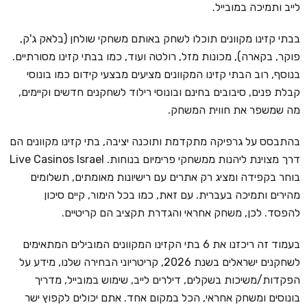
לייב ותמיכה במובייל.
בבתי קזינו מקוונים תוכלו לשחק באותם משחקי שולחן (בלאק ג'ק,
פוקר, בקארה), מכונות מזל, רולטה ועוד, כמו בבתי קזינו מסורתיים.
בנוסף, רוב הבתי קזינו המקוונים מציעים מבצעי קידום כמו בונוסי
קבלת פנים, סיבובים בחינם ובונוסי רילוד לשחקנים חדשים וקיימים,
מה שמשפר את חווית המשחק.
בהתבסס על גרפיקה מתקדמת ותוכנה יציבה, בתי קזינו מקוונים הם
דרך מצוינת ליהנות ממשחקי פרימיום בנוחות. Live Casinos Israel
בוחר בקפידה ומציג רק אתרים עם רישיונות מאומתים, תשלומים
מהירים ותמיכה בעברית. עם זאת, כמו בכל הימור, קיים סיכון
להפסד. לכן, משחק אחראי והגדרת תקציב הם קריטיים.
בעמוד זה ריכזנו את 6 בתי הקזינו המקוונים המובילים המתאימים
לשחקנים ישראלים בשנת 2026, קריטריוני הבחירה שלנו, מידע על
הפקדות/משיכות בשקלים, דילרים לייב, שימוש במובייל, מדריך
בונוסים ומשחק אחראי, הכל במקום אחד. אתם יכולים לקפוץ ישר