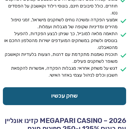
חוזרים, כולל סיבובים חינם, בונוסי רילוד וקאשבק על הפסדים
נטו.
אמצעי הפקדה ומשיכה נוחים לשחקנים מישראל, זמני טיפול
מהירים ומדיניות שקופה של מגבלות ועמלות.
התאמה מלאה למובייל, כך שניתן לבצע הפקדות, להפעיל
בונוסים ולשחק במשחקים המועדפים ישירות מהטלפון החכם או
מהטאבלט.
תוכנית נאמנות מתקדמת עם דרגות, הצעות בלעדיות וקאשבק
משופר לשחקנים פעילים.
דגש על משחק אחראי: מגבלות הפקדה, אפשרות להקפאת
חשבון וכלים לניהול עצמי באזור האישי.
שחק עכשיו
MEGAPARI CASINO – 2026 קזינו אונליין
עם בונוס 125% ו-250 ספינים חינם