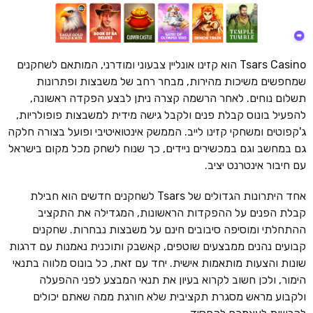
Tsars Casino הוא קזינו אונליין צבעוני ומודרני, המותאם לשחקנים
שמחפשים משיכות מהירות, מבחר רחב של משבצות ופתרונות
תשלום נוחים. לאחר הרשמה קצרה ניתן לבצע הפקדה ראשונה,
להפעיל בונוס קבלת פנים ולקבל גישה מידית למשבצות פופולריות,
ג'קפוטים ומשחקי קזינו לייב. הממשק אינטואיטיבי ופועל בצורה חלקה
גם במחשב וגם במכשירים ניידים, כך שנוח לשחק מכל מקום בישראל
עם חיבור אינטרנט יציב.
אחד היתרונות הגדולים של Tsars לשחקנים חדשים הוא חבילת
קבלת הפנים על ההפקדות הראשונות, המגדילה את התקציב
ההתחלתי ומוסיפה סיבובים חינם על משבצות נבחרות. שחקנים
קבועים נהנים ממבצעים שוטפים, קאשבק ותוכנית נאמנות עם דרגות
שונות והצעות מותאמות אישית. יחד עם זאת, כל בונוס מלווה בתנאי
הימור, ולכן חשוב לקרוא בעיון את תנאי המבצע לפני ההפעלה
ולקבוע מראש מסגרת תקציבית שלא חורגת ממה שאתם יכולים