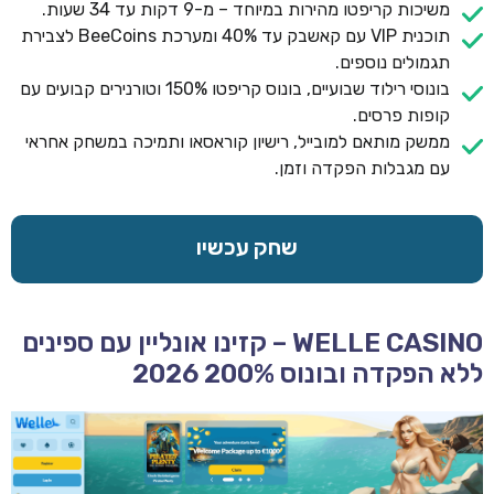
משיכות קריפטו מהירות במיוחד – מ-9 דקות עד 34 שעות.
תוכנית VIP עם קאשבק עד 40% ומערכת BeeCoins לצבירת
תגמולים נוספים.
בונוסי רילוד שבועיים, בונוס קריפטו 150% וטורנירים קבועים עם
קופות פרסים.
ממשק מותאם למובייל, רישיון קוראסאו ותמיכה במשחק אחראי
עם מגבלות הפקדה וזמן.
שחק עכשיו
WELLE CASINO – קזינו אונליין עם ספינים
ללא הפקדה ובונוס 200% 2026