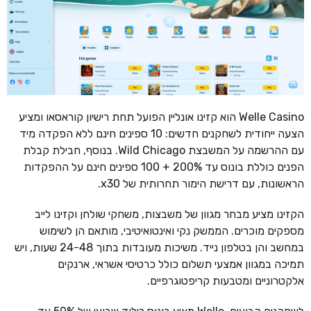
Welle Casino הוא קזינו אונליין הפועל תחת רישיון קוראסאו ומציע
הצעה ייחודית לשחקנים חדשים: 10 ספינים חינם ללא הפקדה מיד
עם ההרשמה על המשבצת Wild Chicago. בנוסף, חבילת קבלת
הפנים כוללת בונוס עד 200% + 100 ספינים חינם על ההפקדות
הראשונות, עם דרישת הימור תחרותית של x30.
הקזינו מציע מבחר מגוון של משבצות, משחקי שולחן וקזינו לייב
מספקים מוכרים. הממשק נקי ואינטואיטיבי, מותאם הן לשימוש
במחשב והן בטלפון נייד. משיכות מעובדות בתוך 24-48 שעות, ויש
תמיכה במגוון אמצעי תשלום כולל כרטיסי אשראי, ארנקים
אלקטרוניים ומטבעות קריפטוגרפיים.