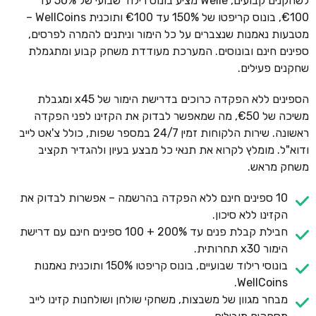
לשחקנים קבועים, Welle מציע בונוס רילוד שבועי של 50% עד
€100, בונוס קריפטו של 150% עד €100 ותוכנית WellCoins –
מטבעות נאמנות שנצברים על כל הימור וניתנים להמרה לפרסים,
ספינים חינם ובונוסים. המערכת מעודדת משחק קבוע ומתגמלת
שחקנים פעילים.
הספינים ללא הפקדה כרוכים בדרישת הימור של x45 ומגבלת
משיכה של €50, מה שמאפשר לבדוק את הקזינו לפני הפקדה
ראשונה. שירות הלקוחות זמין 24/7 במספר שפות, כולל צ'אט לייב
ודוא"ל. מומלץ לקרוא את תנאי כל מבצע בעיון ולהגדיר תקציב
משחק מראש.
10 ספינים חינם ללא הפקדה בהרשמה – אפשרות לבדוק את
הקזינו ללא סיכון.
חבילת קבלת פנים עד 200% + 100 ספינים חינם עם דרישת
הימור x30 תחרותית.
בונוסי רילוד שבועיים, בונוס קריפטו 150% ותוכנית נאמנות
WellCoins.
מבחר מגוון של משבצות, משחקי שולחן ושולחנות קזינו לייב