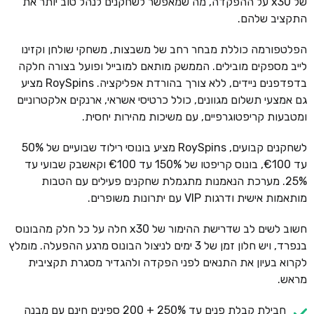
של x30 על ההפקדה, מה שמאפשר לשחקנים לנהל טוב יותר את
התקציב שלהם.
הפלטפורמה כוללת מבחר רחב של משבצות, משחקי שולחן וקזינו
לייב מספקים מובילים. הממשק מותאם למובייל ופועל בצורה חלקה
בדפדפנים ניידים, ללא צורך בהורדת אפליקציה. RoySpins מציע
גם אמצעי תשלום מגוונים, כולל כרטיסי אשראי, ארנקים אלקטרוניים
ומטבעות קריפטוגרפיים, עם משיכות מהירות יחסית.
לשחקנים קבועים, RoySpins מציע בונוסי רילוד שבועיים של 50%
עד €100, בונוס קריפטו של 150% עד €100 וקאשבק שבועי עד
25%. מערכת הנאמנות מתגמלת שחקנים פעילים עם הטבות
מותאמות אישית ודרגות VIP עם יתרונות משופרים.
חשוב לשים לב שדרישת ההימור של x30 חלה על כל חלק מהבונוס
בנפרד, ויש חלון זמן של 3 ימים לניצול הבונוס מרגע ההפעלה. מומלץ
לקרוא בעיון את התנאים לפני הפקדה ולהגדיר מסגרת תקציבית
מראש.
חבילת קבלת פנים עד 250% + 200 ספינים חינם עם מבנה