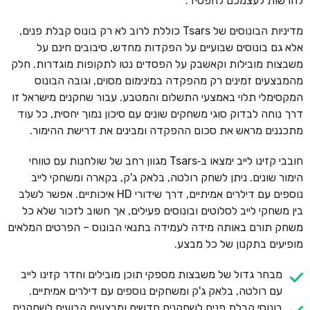
להרשות לעצמכם להפסיד.
מדיניות הבונוסים של Tsars כוללת לרוב לא רק בונוס קבלת פנים,
אלא גם בונוסים שבועיים על הפקדות מחדש, סיבובים חינם על
משבצות מובילות וקאשבק על הפסדים נטו לתקופות מוגדרות. חלק
מהמבצעים זמינים רק מהפקדה במינימום מסוים, וגובה הבונוס
המקסימלי תלוי באמצעי התשלום והמטבע. עבור שחקנים מישראל זו
דרך נוחה לבדוק סוגי משחקים שונים עם סיכון נמוך יחסית, כל עוד
מתכננים מראש את סכום ההפקדה ומבינים את דרישת ההימור.
חובבי קזינו לייב ימצאו ב‑Tsars מגוון רחב של שולחנות עם טווחי
הימור שונים. ניתן לשחק רולטה, בלאק ג'ק, בקארה ומשחקי לייב
נוספים עם דילרים אמיתיים, דרך שידורי HD איכותיים. אפשר לשלב
בין משחקי לייב לסלוטים ובונוסים פעילים, אך חשוב לזכור שלא כל
משחק תורם באותה מידה לעמידה בתנאי הבונוס – הפרטים המלאים
מופיעים בתקנון של כל מבצע.
מבחר גדול של משבצות מספקי תוכן מובילים וחדר קזינו לייב
עם רולטה, בלאק ג'ק ומשחקים נוספים עם דילרים אמיתיים.
בונוסי קבלת פנים לשחקנים חדשים ומבצעים קבועים לשחקנים