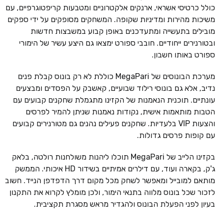
כולל כרטיסי אשראי, ארנקים אלקטרוניים ומטבעות קריפטוגרפיים, עם
משיכות מהירות ומדיניות שקופה. המשחקים מסופקים על ידי ספקים
מובילים בתעשייה ומתעדכנים באופן קבוע במשבצות חדשות
ובטורנירים ייחודיים. חובבי ספורט ימצאו גם היצע עשיר של הימורי
ספורט באותו חשבון.
מערכת הבונוסים של MegaPari כוללת לא רק בונוס קבלת פנים
נדיב, אלא גם בונוסי רילוד שבועיים, קאשבק על הפסדים ומבצעים
עונתיים. תוכנית הנאמנות של הקזינו מתגמלת שחקנים קבועים עם
הטבות מותאמות אישית, נקודות נאמנות שניתן להמיר לפרסים
והצעות VIP בלעדיות. שחקנים פעילים נהנים גם מטורנירים קבועים
עם קופות פרסים גדולות.
בקזינו הלייב של MegaPari תוכלו ליהנות משולחנות רולטה, בלאק
ג'ק, בקארה ועוד, עם דילרים אמיתיים בשידור HD איכותי. הממשק
מותאם למובייל ומאפשר לשחק מכל מקום דרך הדפדפן הנייד. חשוב
לזכור שכל בונוס מלווה בתנאי הימור, ולכן מומלץ לקרוא את התקנון
בעיון לפני הפעלת הבונוס ולהגדיר מראש מסגרת תקציבית.