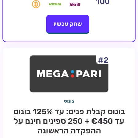
100
קזינו קריפטו
שחק עכשיו
קזינו PayPal
טורנירי קזינו
הימורי ספורט
אודות
#2
צור קשר
בלוג וחדשות
ביקורות
בונוס
חדשות
בונוס קבלת פנים: עד 125% בונוס
טיפים
עד €450 + 250 ספינים חינם על
מדריכים
ההפקדה הראשונה