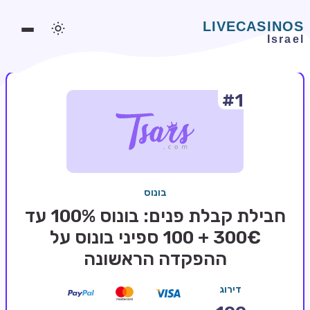
#1
משחקים אונליין
משחקים חינמיים
סלוטים אונליין
מדריכי קזינו
בונוס
מונדיאל 2026 הימורים
חבילת קבלת פנים: בונוס 100% עד
בלאקג'ק אונליין
300€ + 100 ספיני בונוס על
ההפקדה הראשונה
בקרה אונליין
וידאו פוקר
דירוג
בונוסים בקזינו אונליין