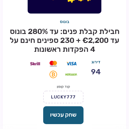
בונוס
חבילת קבלת פנים: עד 280% בונוס
עד €2,200 + 230 ספינים חינם על
4 הפקדות ראשונות
דירוג
94
קוד קופון
LUCKY777
שחק עכשיו